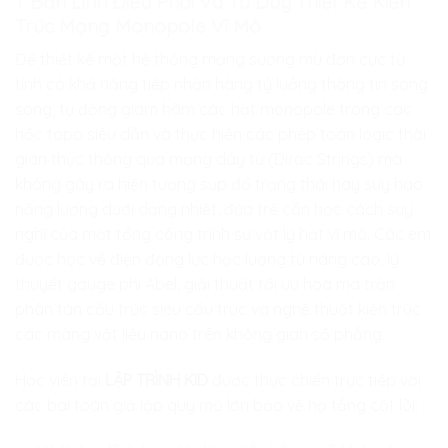
1. Bản Lĩnh Điều Phối Và Tư Duy Thiết Kế Kiến
Trúc Mạng Monopole Vĩ Mô
Để thiết kế một hệ thống mạng sương mù đơn cực từ
tính có khả năng tiếp nhận hàng tỷ luồng thông tin song
song, tự động giam hãm các hạt monopole trong các
hốc topo siêu dẫn và thực hiện các phép toán logic thời
gian thực thông qua mạng dây từ (Dirac Strings) mà
không gây ra hiện tượng sụp đổ trạng thái hay suy hao
năng lượng dưới dạng nhiệt, đứa trẻ cần học cách suy
nghĩ của một tổng công trình sư vật lý hạt vĩ mô. Các em
được học về điện động lực học lượng tử nâng cao, lý
thuyết gauge phi Abel, giải thuật tối ưu hóa ma trận
phân tán cấu trúc siêu cấu trúc và nghệ thuật kiến trúc
các màng vật liệu nano trên không gian số phẳng.
Học viên tại
LẬP TRÌNH KID
được thực chiến trực tiếp với
các bài toán giả lập quy mô lớn bảo vệ hạ tầng cốt lõi: