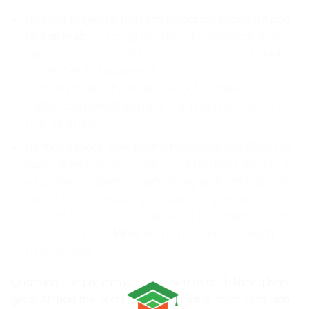
Hạ tầng truyền tải hình ảnh hologram không trễ pha
tại Fan Hub:
Xây dựng cấu trúc chuyển mạch xung
đơn cực từ, tự động điều phối các luồng dữ liệu hình
ảnh AR/VR 3D hologram tương tác của các câu lạc
bộ bóng đá lớn như Arsenal, PSG, hay Bayern đến
thiết bị của hàng triệu người hâm mộ mượt mà, chân
thực tuyệt đối.
Hệ thống radar quét trường Monopole chủ động cho
người lái xe:
Lập trình vi mạch nhúng điều khiển chùm
xung đơn cực phát xạ quét không gian tích hợp trước
mũi xe, tự động xuyên qua màn sương mù dày đặc
hay bão bụi để tái tạo bản đồ địa hình chính xác vật
cản, hỗ trợ người
lái xe
luôn an tâm làm chủ hành
trình an toàn.
Qua từng sản phẩm tạo ra, trẻ hiểu rõ mình không bao
giờ bị AI thay thế, vì chính các em mới là người định hình