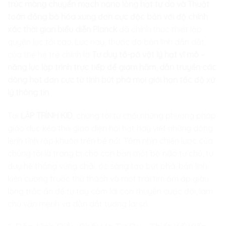
trúc màng chuyển mạch nano lỏng hạt tự do và Thuật
toán đồng bộ hóa xung đơn cực độc bản với độ chính
xác thời gian biểu diễn Planck
đã chính thức thiết lập
quyền lực tối cao. Lúc này, thước đo bản lĩnh dẫn dắt
của thế hệ trẻ chính là
Tư duy tô-pô vật lý hạt vĩ mô –
năng lực lập trình trực tiếp để giam hãm, dẫn truyền các
dòng hạt đơn cực từ tính bứt phá mọi giới hạn tốc độ xử
lý thông tin
.
Tại
LẬP TRÌNH KID
, chúng tôi từ chối những phương pháp
giáo dục kéo thả giao diện hời hợt hay viết những dòng
lệnh tĩnh rập khuôn trên bề nổi. Tầm nhìn chiến lược của
chúng tôi là trang bị cho con bạn một bộ não tự chủ, tư
duy hệ thống vững chãi, óc sáng tạo bứt phá, bản lĩnh
kiên cường trước thử thách và một trái tim ấm áp giàu
lòng trắc ẩn để tự tay cầm lái con thuyền cuộc đời, làm
chủ vận mệnh và dẫn dắt tương lai số.