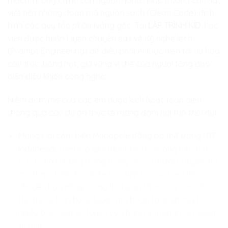
mạch, nhưng chính con người mới là nhạc trưởng cầm lái,
viết nên những đoạn mã nguồn sạch (Clean Code) định
hình các quy tắc phân luồng gốc. Tại
LẬP TRÌNH KID
, học
viên được huấn luyện chuyên sâu về Kỹ nghệ lệnh
(Prompt Engineering) để điều phối AI thực hiện tối ưu hóa
cấu trúc luồng hạt, giữ vững vị thế của người tổng đạo
diễn điều khiển công nghệ.
Niềm đam mê của các em được kích hoạt toàn diện
thông qua các dự án thực tế mang đậm hơi thở thời đại:
Mạng lưới cảm biến Monopole đồng bộ thể trạng U17
Indonesia:
Thiết lập giải thuật mạng sương mù đơn
cực từ tính nhúng trong trang phục thi đấu, truyền tải
mượt mà toàn bộ dữ liệu cơ sinh học và biểu đồ
chuyển hóa năng lượng thời gian thực của các cầu
thủ trẻ về ban huấn luyện mà hoàn toàn không bị
nhiễu bởi sóng vô tuyến của hàng vạn khán giả xung
quanh.