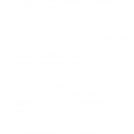
Hệ thống lõi bảo mật dòng tiền bằng mã khóa đơn
cực vĩnh cửu:
Lập trình giải thuật mã hóa dữ liệu tài
chính vào cấu hình topo của các hạt đơn cực từ, thiết
lập lớp bảo mật tuyệt đối chống lại mọi hành vi quét
sóng trộm thông tin hay bẻ khóa bằng siêu máy tính,
bảo vệ dòng tiền an toàn tuyệt đối tại các
ngân hàng
quốc tế.
Mạng lưới cảm biến Monopole tầm soát rủi ro áp suất
cực hạn:
Thiết kế hệ thống chip quét từ trường vi mô
nhúng dọc theo hệ thống bồn chứa và đường ống áp
lực cao, tự động phát hiện sớm các vết nứt vật liệu
nhờ sự biến đổi dòng đơn cực, ngăn chặn sự cố rò rỉ
thời gian thực tại các
nhà máy lọc dầu
.
Engine phân phối xung từ trường phân tán cho vũ trụ
ảo:
Bóc tách các giải thuật đồng bộ hạt đơn cực,
giúp kết xuất và truyền tải mượt mà các dữ liệu tương
tác vật lý siêu thực của hàng triệu người chơi đồng
tốc trong thế giới mở của siêu phẩm như GTA 6.