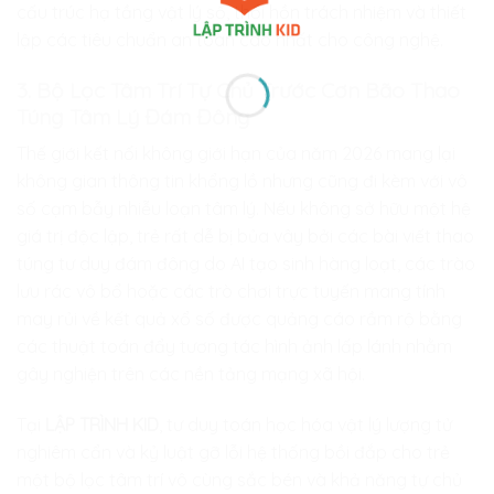
cấu trúc hạ tầng vật lý số, thổi hồn trách nhiệm và thiết
lập các tiêu chuẩn an toàn cao nhất cho công nghệ.
3. Bộ Lọc Tâm Trí Tự Chủ Trước Cơn Bão Thao
Túng Tâm Lý Đám Đông
Thế giới kết nối không giới hạn của năm 2026 mang lại
không gian thông tin khổng lồ nhưng cũng đi kèm với vô
số cạm bẫy nhiễu loạn tâm lý. Nếu không sở hữu một hệ
giá trị độc lập, trẻ rất dễ bị bủa vây bởi các bài viết thao
túng tư duy đám đông do AI tạo sinh hàng loạt, các trào
lưu rác vô bổ hoặc các trò chơi trực tuyến mang tính
may rủi về kết quả xổ số được quảng cáo rầm rộ bằng
các thuật toán đẩy tương tác hình ảnh lấp lánh nhằm
gây nghiện trên các nền tảng mạng xã hội.
Tại
LẬP TRÌNH KID
, tư duy toán học hóa vật lý lượng tử
nghiêm cẩn và kỷ luật gỡ lỗi hệ thống bồi đắp cho trẻ
một bộ lọc tâm trí vô cùng sắc bén và khả năng tự chủ