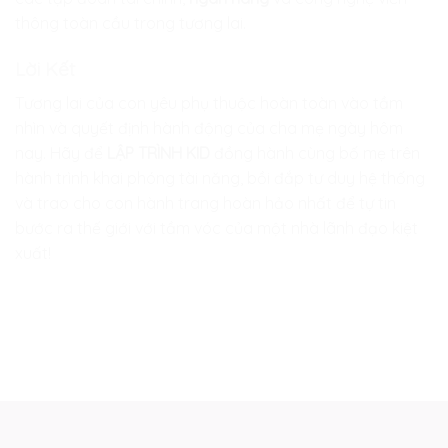
thông toàn cầu trong tương lai.
Lời Kết
Tương lai của con yêu phụ thuộc hoàn toàn vào tầm
nhìn và quyết định hành động của cha mẹ ngày hôm
nay. Hãy để
LẬP TRÌNH KID
đồng hành cùng bố mẹ trên
hành trình khai phóng tài năng, bồi đắp tư duy hệ thống
và trao cho con hành trang hoàn hảo nhất để tự tin
bước ra thế giới với tầm vóc của một nhà lãnh đạo kiệt
xuất!