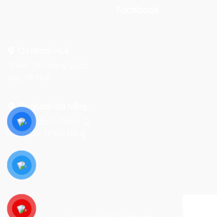
Facebook
Chi nhánh Huế :
19 Kiệt 39 Hoàng Quốc
Việt, TP. Huế
Chi nhánh Đà Nẵng :
Số 76-78 Bạch Đằng, Q.
Hải Châu, TP. Đà Nẵng