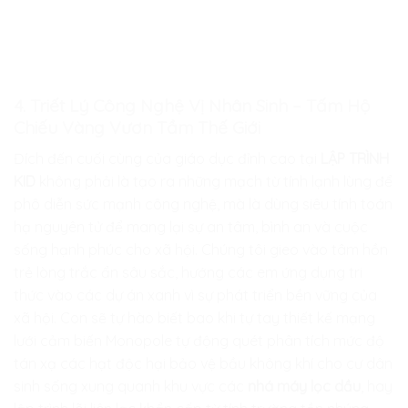
4. Triết Lý Công Nghệ Vị Nhân Sinh – Tấm Hộ
Chiếu Vàng Vươn Tầm Thế Giới
Đích đến cuối cùng của giáo dục đỉnh cao tại
LẬP TRÌNH
KID
không phải là tạo ra những mạch từ tính lạnh lùng để
phô diễn sức mạnh công nghệ, mà là dùng siêu tính toán
hạ nguyên tử để mang lại sự an tâm, bình an và cuộc
sống hạnh phúc cho xã hội. Chúng tôi gieo vào tâm hồn
trẻ lòng trắc ẩn sâu sắc, hướng các em ứng dụng tri
thức vào các dự án xanh vì sự phát triển bền vững của
xã hội. Con sẽ tự hào biết bao khi tự tay thiết kế mạng
lưới cảm biến Monopole tự động quét phân tích mức độ
tán xạ các hạt độc hại bảo vệ bầu không khí cho cư dân
sinh sống xung quanh khu vực các
nhá máy lọc dầu
, hay