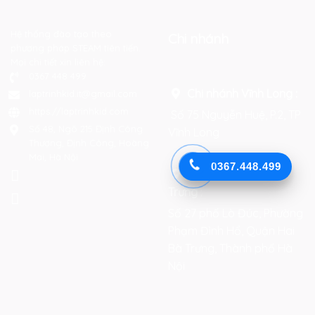
Hệ thống đào tạo theo
Chi nhánh
phương pháp STEAM tiên tiến.
Mọi chi tiết xin liên hệ:
0367 448 499
Chi nhánh Vĩnh Long :
laptrinhkid.it@gmail.com
https://laptrinhkid.com
Số 75 Nguyễn Huệ, P.2, TP
Số 48, Ngõ 215 Định Công
Vĩnh Long
Thượng, Định Công, Hoàng
Mai, Hà Nội
0367.448.499
Chi nhánh Hai Bà
Trưng
:
Số 27 phố Lò Đúc, Phường
Phạm Đình Hổ, Quận Hai
Bà Trưng, Thành phố Hà
Nội