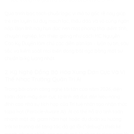
Quá trình bóc tách chuỗi logic vĩ mô từ gốc rễ này giúp
trẻ rèn luyện tư duy mạch lạc, thấu đáo và vô cùng ngăn
nắp. Bản lĩnh này hun đúc nên một phong thái điềm tĩnh,
chuyên nghiệp, lịch thiệp giống như cách MC Nguyễn
Cao Kỳ Duyên làm chủ các diễn đàn lớn – luôn tự tin, sâu
sắc và kiểm soát mọi biến động bất ngờ bằng một sự
chuẩn bị kỹ lượng nhất.
2. Kỹ Nghệ Đồng Bộ Hóa Xung Đơn Cực Và Vị
Thế Nhạc Trưởng Quản Trị AI
Trong bối cảnh công nghệ tối tân của năm 2026, điện
toán đám mây đơn cực từ tính đã đạt đến hiệu năng
đỉnh cao nhờ sự tích hợp của Trí tuệ nhân tạo nhận thức
topo hạt (Particle-Aware AI). AI có thể hỗ trợ tính toán
nhanh mật độ giam hãm hạt hoặc dự đoán xu hướng
trôi từ trường để tăng tốc độ gỡ lỗi (“debug”) thiết kế