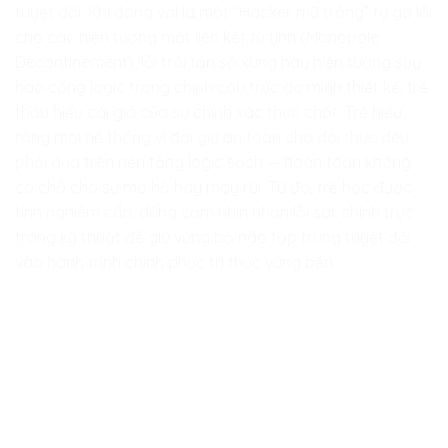
tuyệt đối. Khi đóng vai là một “Hacker mũ trắng” tự gỡ lỗi
cho các hiện tượng mất liên kết từ tính (Monopole
Deconfinement), lỗi trôi tần số xung hay hiện tượng suy
hao cổng logic trong chính cấu trúc do mình thiết kế, trẻ
thấu hiểu cái giá của sự chính xác thực chất. Trẻ hiểu
rằng mọi hệ thống vĩ đại giữ an toàn cho đời thực đều
phải dựa trên nền tảng logic sạch — hoàn toàn không
có chỗ cho sự mơ hồ hay may rủi. Từ đó, trẻ học được
tính nghiêm cẩn, dũng cảm nhìn nhận lỗi sai, chính trực
trong kỹ thuật để giữ vững bộ não tập trung tuyệt đối
vào hành trình chinh phục tri thức vững bền.