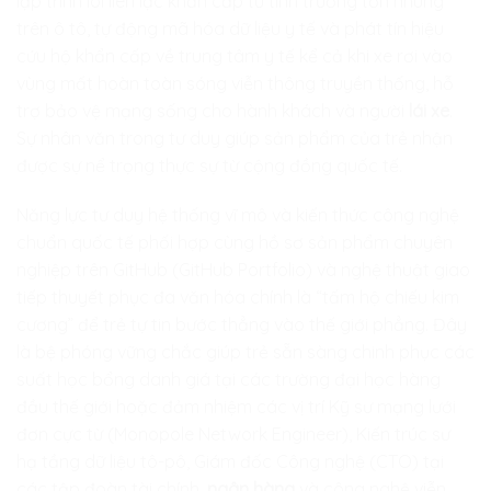
lập trình lõi liên lạc khẩn cấp từ tính trường tồn nhúng
trên ô tô, tự động mã hóa dữ liệu y tế và phát tín hiệu
cứu hộ khẩn cấp về trung tâm y tế kể cả khi xe rơi vào
vùng mất hoàn toàn sóng viễn thông truyền thống, hỗ
trợ bảo vệ mạng sống cho hành khách và người
lái xe
.
Sự nhân văn trong tư duy giúp sản phẩm của trẻ nhận
được sự nể trọng thực sự từ cộng đồng quốc tế.
Năng lực tư duy hệ thống vĩ mô và kiến thức công nghệ
chuẩn quốc tế phối hợp cùng hồ sơ sản phẩm chuyên
nghiệp trên GitHub (GitHub Portfolio) và nghệ thuật giao
tiếp thuyết phục đa văn hóa chính là “tấm hộ chiếu kim
cương” để trẻ tự tin bước thẳng vào thế giới phẳng. Đây
là bệ phóng vững chắc giúp trẻ sẵn sàng chinh phục các
suất học bổng danh giá tại các trường đại học hàng
đầu thế giới hoặc đảm nhiệm các vị trí Kỹ sư mạng lưới
đơn cực từ (Monopole Network Engineer), Kiến trúc sư
hạ tầng dữ liệu tô-pô, Giám đốc Công nghệ (CTO) tại
các tập đoàn tài chính,
ngân hàng
và công nghệ viễn