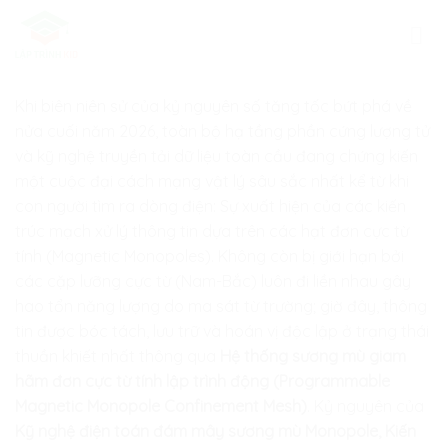
Skip
to
content
Khi biên niên sử của kỷ nguyên số tăng tốc bứt phá về
nửa cuối năm 2026, toàn bộ hạ tầng phần cứng lượng tử
và kỹ nghệ truyền tải dữ liệu toàn cầu đang chứng kiến
một cuộc đại cách mạng vật lý sâu sắc nhất kể từ khi
con người tìm ra dòng điện: Sự xuất hiện của các kiến
trúc mạch xử lý thông tin dựa trên các hạt đơn cực từ
tính (Magnetic Monopoles). Không còn bị giới hạn bởi
các cặp lưỡng cực từ (Nam-Bắc) luôn đi liền nhau gây
hao tổn năng lượng do ma sát từ trường; giờ đây, thông
tin được bóc tách, lưu trữ và hoán vị độc lập ở trạng thái
thuần khiết nhất thông qua
Hệ thống sương mù giam
hãm đơn cực từ tính lập trình động (Programmable
Magnetic Monopole Confinement Mesh)
. Kỷ nguyên của
Kỹ nghệ điện toán đám mây sương mù Monopole, Kiến