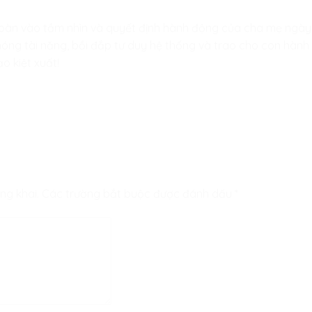
toàn vào tầm nhìn và quyết định hành động của cha mẹ ngà
óng tài năng, bồi đắp tư duy hệ thống và trao cho con hành 
o kiệt xuất!
ng khai.
Các trường bắt buộc được đánh dấu
*