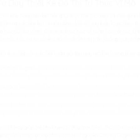
Tư Duy Thiết Kế Đồ Thị Tri Thức Vĩ Mô
c có khả năng liên kết hàng tỷ thực thể (Nodes) và mối quan
ìm ra các liên kết ẩn sâu bên dưới và suy luận logic theo thời
học dữ liệu vĩ mô. Các em được học về toán học rời rạc, lý th
u trúc các cơ sở dữ liệu đồ thị phân tán trên không gian số 
ến trực tiếp với các bài toán giả lập quy mô lớn tương đương 
h liên quốc gia:
Lập trình kiến trúc liên kết các tài khoản, lịch
huỗi rửa tiền phức tạp để bảo vệ dòng tiền an toàn tuyệt đối
ứng năng lượng:
Thiết kế bản đồ tri thức số hóa toàn bộ mối qua
u chất trong các tháp chưng cất phức tạp tại các
nhà máy lọ
o vũ trụ ảo:
Bóc tách các thuật toán đồ thị tri thức, giúp cá
 lý của người chơi để đưa ra các phản hồi hội thoại siêu thực
 gốc rễ này giúp trẻ rèn luyện tư duy mạch lạc, thấu đáo và v
hiệp, lịch thiệp giống như cách MC Nguyễn Cao Kỳ Duyên làm c