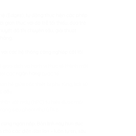
 hệ (Edges), tự động thực hiện các phép
 gian thực với độ trễ tối thiểu, đứa trẻ
uyết đồ thị chuyên sâu, giải thuật
phẳng.
với các hệ thống công nghiệp cốt lõi:
 sử giao dịch và hành vi thực tế thành một
 tại các
ngân hàng
quốc tế.
n hệ giữa các thiết bị phụ tùng, lịch sử
c dầu
.
c nhân vật máy (NPC) tự hiểu được mối
 trong siêu phẩm như GTA 6.
ô cùng ngăn nắp. Bản lĩnh này hun đúc
hủ các diễn đàn lớn – luôn tự tin, sâu