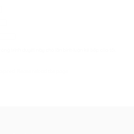
rong trình duyệt này cho lần bình luận kế tiếp của tôi.
xpired. Please reload the page.