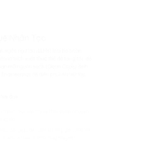
Tuệ Nhân Tạo
nh ngôn ngữ lớn (LLMs) loại bỏ hoàn
động trích xuất thực thể để tăng tốc độ
g đoạn mã nguồn sạch (Clean Code) định
Engineering) để điều phối AI thiết lập
ời đại:
 tim mạch, tốc độ chạy, thói quen chuyền
ong độ.
g tác ảo, giúp đề xuất không gian AR/VR
ớn như Arsenal, PSG, hay Bayern.