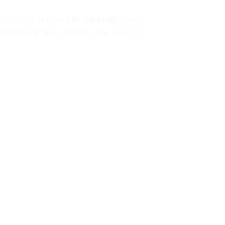
y hôm nay. Hãy để
LẬP TRÌNH KID
đồng
trang hoàn hảo nhất để tự tin bước ra