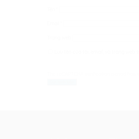
Tên
*
Email
*
Trang web
Lưu tên của tôi, email, và trang web t
The reCAPTCHA verification period has e