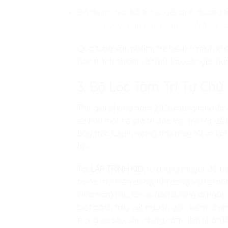
Đồ thị tri thức hỗ trợ quyết định đường t
cung đường, vị trí các trạm sạc/xăng và
Qua từng sản phẩm, trẻ hiểu rõ mình khôn
hồn trách nhiệm và thiết lập các giới hạ
3. Bộ Lọc Tâm Trí Tự Ch
Thế giới phẳng năm 2026 mang lại không
sở hữu một hệ giá trị độc lập, trẻ rất d
bẫy trực tuyến mang tính may rủi về kết
hội.
Tại
LẬP TRÌNH KID
, tư duy lý thuyết đồ 
trước mọi biến động. Khi đóng vai là một
Inversion) hay tối ưu hóa đường đi ngắn n
biết cách truy vết nguồn gốc, kiểm chứn
trọng số sâu sắc, dũng cảm nhìn nhận lỗ