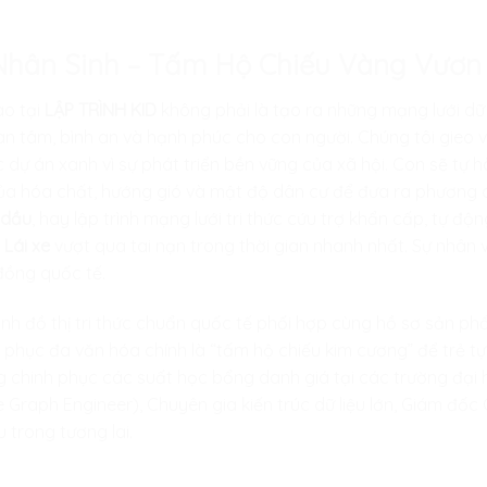
ị Nhân Sinh – Tấm Hộ Chiếu Vàng Vươn
o tại
LẬP TRÌNH KID
không phải là tạo ra những mạng lưới dữ 
 an tâm, bình an và hạnh phúc cho con người. Chúng tôi gieo 
ự án xanh vì sự phát triển bền vững của xã hội. Con sẽ tự hào 
 của hóa chất, hướng gió và mật độ dân cư để đưa ra phương 
 dầu
, hay lập trình mạng lưới tri thức cứu trợ khẩn cấp, tự độn
i
Lái xe
vượt qua tai nạn trong thời gian nhanh nhất. Sự nhân 
đồng quốc tế.
rình đồ thị tri thức chuẩn quốc tế phối hợp cùng hồ sơ sản p
t phục đa văn hóa chính là “tấm hộ chiếu kim cương” để trẻ t
g chinh phục các suất học bổng danh giá tại các trường đại
dge Graph Engineer), Chuyên gia kiến trúc dữ liệu lớn, Giám đố
trong tương lai.