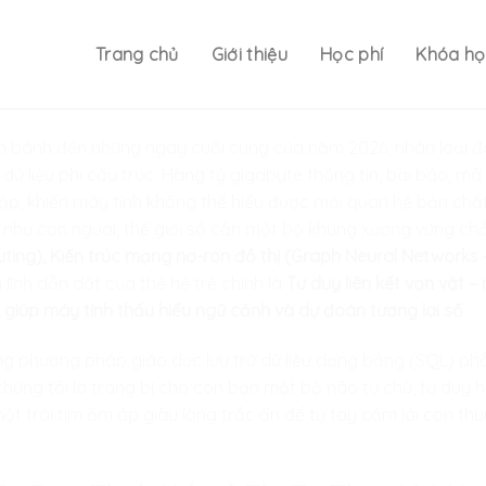
Trang chủ
Giới thiệu
Học phí
Khóa họ
 lăn bánh đến những ngày cuối cùng của năm 2026, nhân loại 
ữ liệu phi cấu trúc. Hàng tỷ gigabyte thông tin, bài báo, mã
 lập, khiến máy tính không thể hiểu được mối quan hệ bản chất
y như con người, thế giới số cần một bộ khung xương vững ch
ng), Kiến trúc mạng nơ-ron đồ thị (Graph Neural Networks –
 lĩnh dẫn dắt của thế hệ trẻ chính là
Tư duy liên kết vạn vật – 
 giúp máy tính thấu hiểu ngữ cảnh và dự đoán tương lai số
.
ững phương pháp giáo dục lưu trữ dữ liệu dạng bảng (SQL) ph
chúng tôi là trang bị cho con bạn một bộ não tự chủ, tư duy 
một trái tim ấm áp giàu lòng trắc ẩn để tự tay cầm lái con t