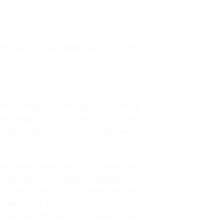
ối dữ liệu thời tiết, lịch sử hỏng hóc của
ị lộ trình an toàn nhất.
nh cấu trúc ngữ nghĩa của tri thức, thổi
m bẫy nhiễu loạn thông tin. Nếu không
ợc lan truyền có chủ đích hoặc các cạm
h đại thông tin trên các trang mạng xã
 bén và khả năng giữ vững sự bình tĩnh
 lỗi đảo ngược mối quan hệ (Relation
u cấu trúc chân thực của thông tin. Trẻ
 nhoáng. Từ đó, trẻ học được lòng tự
iữ vững bộ não tập trung tuyệt đối vào