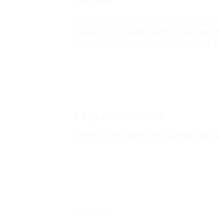
Tương lai của con yêu phụ thuộc hoàn 
hành cùng bố mẹ trên hành trình khai ph
thế giới với tầm vóc của một nhà lãnh đạ
Để lại một bình luận
Email của bạn sẽ không được hiển thị cô
Bình luận
*