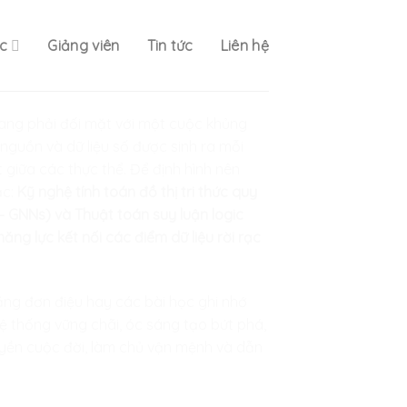
c
Giảng viên
Tin tức
Liên hệ
đang phải đối mặt với một cuộc khủng
 nguồn và dữ liệu số được sinh ra mỗi
 giữa các thực thể. Để định hình nên
ắc:
Kỹ nghệ tính toán đồ thị tri thức quy
 GNNs) và Thuật toán suy luận logic
năng lực kết nối các điểm dữ liệu rời rạc
ẳng đơn điệu hay các bài học ghi nhớ
hệ thống vững chãi, óc sáng tạo bứt phá,
huyền cuộc đời, làm chủ vận mệnh và dẫn