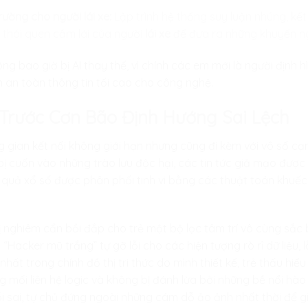
rường cho người lái xe:
Lập trình hệ thống suy luận nhúng, kết n
 thói quen cầm lái của người
lái xe
để đưa ra những khuyến ngh
g bao giờ bị AI thay thế, vì chính các em mới là người định hì
n an toàn thông tin tối cao cho công nghệ.
ủ Trước Cơn Bão Định Hướng Sai Lệch
 gian kết nối không giới hạn nhưng cũng đi kèm với vô số cạ
ễ bị cuốn vào những trào lưu độc hại, các tin tức giả mạo đư
 quả xổ số được phân phối tinh vi bằng các thuật toán khuếc
thị nghiêm cẩn bồi đắp cho trẻ một bộ lọc tâm trí vô cùng sắc
 “Hacker mũ trắng” tự gỡ lỗi cho các hiện tượng rò rỉ dữ liệu,
hất trong chính đồ thị tri thức do mình thiết kế, trẻ thấu hiể
g mối liên hệ logic và không bị đánh lừa bởi những bề nổi hào
i sai, tự chủ đứng ngoài những cám dỗ ảo ảnh nhất thời để g