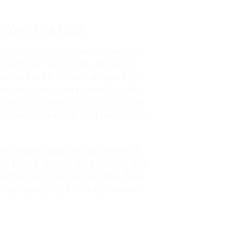
 Tầm Thế Giới
liệu khổng lồ vô cảm, mà là dùng sức
vào tâm hồn trẻ lòng trắc ẩn sâu sắc,
biết bao khi tự tay thiết kế đồ thị tri
án bảo vệ môi trường sống tối ưu cho
g liên kết các nguồn lực y tế, xe cứu hộ
văn trong tư duy giúp sản phẩm của trẻ
hẩm chuyên nghiệp trên GitHub (GitHub
ự tin bước thẳng vào thế giới phẳng. Đây
 học hàng đầu thế giới hoặc đảm nhiệm
c Công nghệ (CTO) tại các tập đoàn tài