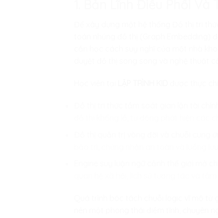
1. Bản Lĩnh Điều Phối Và 
Để xây dựng một hệ thống Đồ thị tri thứ
toán nhúng đồ thị (Graph Embedding) để t
cần học cách suy nghĩ của một nhà khoa 
duyệt đồ thị song song và nghệ thuật cấ
Học viên tại
LẬP TRÌNH KID
được thực chi
Đồ thị tri thức tầm soát gian lận tài chín
đồ thị khổng lồ, tự động phát hiện các c
Đồ thị quản trị vòng đời và chuỗi cung 
bảo trì, chứng nhận an toàn và luồng lư
Engine suy luận ngữ cảnh thế giới mở ch
quan hệ xã hội, lịch sử tương tác và tâm
Quá trình bóc tách chuỗi logic vĩ mô từ
nên một phong thái điềm tĩnh, chuyên ng