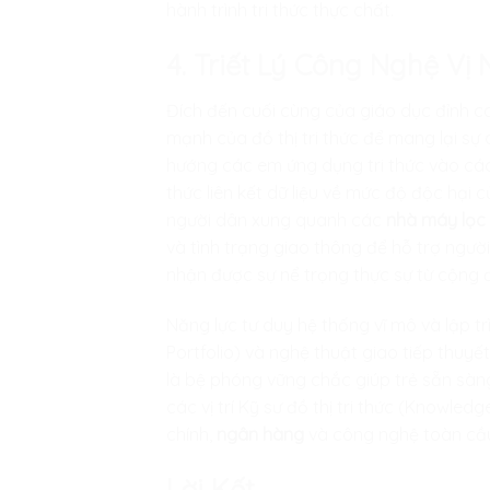
hành trình tri thức thực chất.
4. Triết Lý Công Nghệ V
Đích đến cuối cùng của giáo dục đỉnh ca
mạnh của đồ thị tri thức để mang lại sự
hướng các em ứng dụng tri thức vào các d
thức liên kết dữ liệu về mức độ độc hại
người dân xung quanh các
nhà máy lọc
và tình trạng giao thông để hỗ trợ ngườ
nhận được sự nể trọng thực sự từ cộng 
Năng lực tư duy hệ thống vĩ mô và lập t
Portfolio) và nghệ thuật giao tiếp thuyế
là bệ phóng vững chắc giúp trẻ sẵn sàn
các vị trí Kỹ sư đồ thị tri thức (Knowle
chính,
ngân hàng
và công nghệ toàn cầu 
Lời Kết