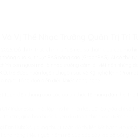
 Và Vị Thế Nhạc Trưởng Quản Trị Trí 
026, Đồ thị tri thức chính là “bộ neo sự thật” giúp các mô hì
) thông qua kỹ thuật RAG nâng cao (GraphRAG). AI có thể tự 
ng chính con người mới là nhạc trưởng cầm lái, viết nên nhữn
KID
, trẻ được huấn luyện chuyên sâu về Kỹ nghệ lệnh (Prompt 
 của người tổng đạo diễn điều khiển công nghệ.
 toàn diện thông qua các dự án thực tế mang đậm hơi thở th
g U17 Indonesia:
Thiết lập mô hình liên kết dữ liệu giữa chỉ số
 thủ trẻ, giúp ban huấn luyện dự đoán chính xác điểm rơi ph
tại Fan Hub:
Xây dựng thuật toán đồ thị liên kết hành vi tươn
 cho hàng triệu người hâm mộ của các câu lạc bộ bóng đá l