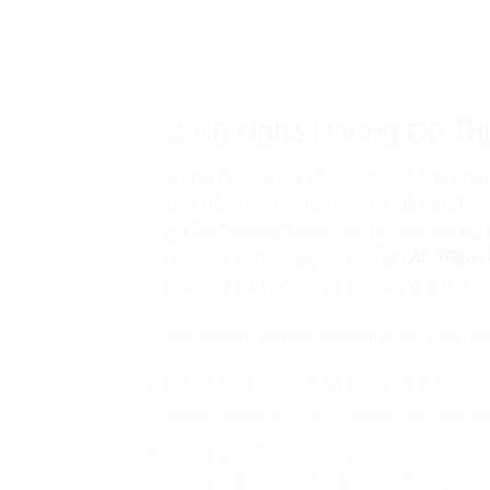
2. Kỹ Nghệ Nhúng Đồ Thị
Trong kỷ nguyên công nghệ tối tân năm 2
toàn hiện tượng ảo tưởng (Hallucination
gỡ lỗi (“debug”) cấu trúc liên kết, như
hình các ontology cốt lõi. Tại
LẬP TRÌNH 
các luật suy luận logic, giữ vững vị thế
Niềm đam mê của các em được kích hoạt
Đồ thị phân tích chiến thuật và thể trạn
bóng và lịch sử chấn thương của các cầu
Mạng lưới tri thức sở thích cá nhân hóa 
và các nội dung độc quyền phù hợp nhất