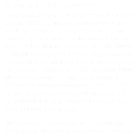
Trưởng Quản Trị Trí Tuệ Nhân Tạo
Trong kỷ nguyên công nghệ tối tân năm 2026, điện toán
lượng tử đã bắt đầu giao thoa mạnh mẽ với Trí tuệ nhân
tạo để tạo nên Học máy lượng tử (Quantum Machine
Learning – QML). AI lượng tử có khả năng xử lý các tập
dữ liệu đa chiều khổng lồ để tăng tốc độ gỡ lỗi (“debug”),
nhưng chính con người mới là nhạc trưởng cầm lái, định
hình nên các mạch lệnh lượng tử và viết nên những dòng
mã nguồn sạch (Clean Code) chuẩn xác. Tại
LẬP TRÌNH
KID
, trẻ được huấn luyện chuyên sâu về Kỹ nghệ lệnh
(Prompt Engineering) để điều phối AI thiết kế, chạy thử
nghiệm các thuật toán trên các trình giả lập lượng tử
hàng đầu (Qiskit, Cirq), giữ vững vị thế của người tổng
đạo diễn điều khiển công nghệ.
Niềm đam mê của các em được kích hoạt toàn diện
thông qua các dự án thực tế mang đậm hơi thở thời đại: