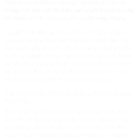
năng lực thoát khỏi lối mòn logic nhị phân để làm chủ
không gian xác suất đa chiều, giải quyết những bài toán
tốn hàng vạn năm của máy tính cũ chỉ trong vài giây
.
Tại
LẬP TRÌNH KID
, chúng tôi từ chối những phương pháp
giáo dục rập khuôn, hời hợt trên bề nổi. Tầm nhìn chiến
lược của chúng tôi là trang bị cho con bạn một bộ não
tự chủ, tư duy hệ thống vững chãi, óc sáng tạo bứt phá,
bản lĩnh kiên cường trước thử thách và một trái tim ấm
áp giàu lòng trắc ẩn để tự tay cầm lái con thuyền cuộc
đời, làm chủ vận mệnh và dẫn dắt tương lai số.
1. Bản Lĩnh Điều Phối Và Tư Duy Cơ Học Lượng
Tử Vĩ Mô
Để thiết kế một thuật toán lượng tử có khả năng thao
tác trên các Qubit (Bit lượng tử), đứa trẻ cần học cách
suy nghĩ của một nhà vật lý toán học vĩ mô. Các em
được học cách bóc tách bài toán thành các cổng logic