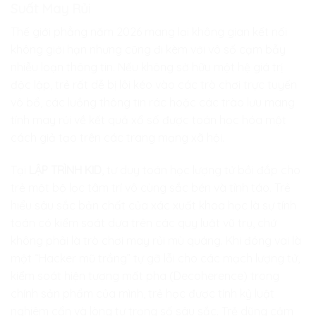
Suất May Rủi
Thế giới phẳng năm 2026 mang lại không gian kết nối
không giới hạn nhưng cũng đi kèm với vô số cạm bẫy
nhiễu loạn thông tin. Nếu không sở hữu một hệ giá trị
độc lập, trẻ rất dễ bị lôi kéo vào các trò chơi trực tuyến
vô bổ, các luồng thông tin rác hoặc các trào lưu mang
tính may rủi về kết quả xổ số được toán học hóa một
cách giả tạo trên các trang mạng xã hội.
Tại
LẬP TRÌNH KID
, tư duy toán học lượng tử bồi đắp cho
trẻ một bộ lọc tâm trí vô cùng sắc bén và tỉnh táo. Trẻ
hiểu sâu sắc bản chất của xác xuất khoa học là sự tính
toán có kiểm soát dựa trên các quy luật vũ trụ, chứ
không phải là trò chơi may rủi mù quáng. Khi đóng vai là
một “Hacker mũ trắng” tự gỡ lỗi cho các mạch lượng tử,
kiểm soát hiện tượng mất pha (Decoherence) trong
chính sản phẩm của mình, trẻ học được tính kỷ luật
nghiêm cẩn và lòng tự trọng số sâu sắc. Trẻ dũng cảm