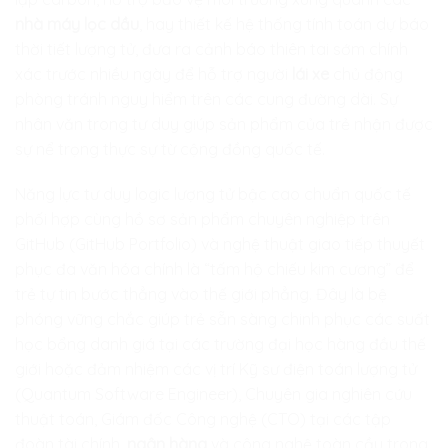
nhà máy lọc dầu
, hay thiết kế hệ thống tính toán dự báo
thời tiết lượng tử, đưa ra cảnh báo thiên tai sớm chính
xác trước nhiều ngày để hỗ trợ người
lái xe
chủ động
phòng tránh nguy hiểm trên các cung đường dài. Sự
nhân văn trong tư duy giúp sản phẩm của trẻ nhận được
sự nể trọng thực sự từ cộng đồng quốc tế.
Năng lực tư duy logic lượng tử bậc cao chuẩn quốc tế
phối hợp cùng hồ sơ sản phẩm chuyên nghiệp trên
GitHub (GitHub Portfolio) và nghệ thuật giao tiếp thuyết
phục đa văn hóa chính là “tấm hộ chiếu kim cương” để
trẻ tự tin bước thẳng vào thế giới phẳng. Đây là bệ
phóng vững chắc giúp trẻ sẵn sàng chinh phục các suất
học bổng danh giá tại các trường đại học hàng đầu thế
giới hoặc đảm nhiệm các vị trí Kỹ sư điện toán lượng tử
(Quantum Software Engineer), Chuyên gia nghiên cứu
thuật toán, Giám đốc Công nghệ (CTO) tại các tập
đoàn tài chính,
ngân hàng
và công nghệ toàn cầu trong