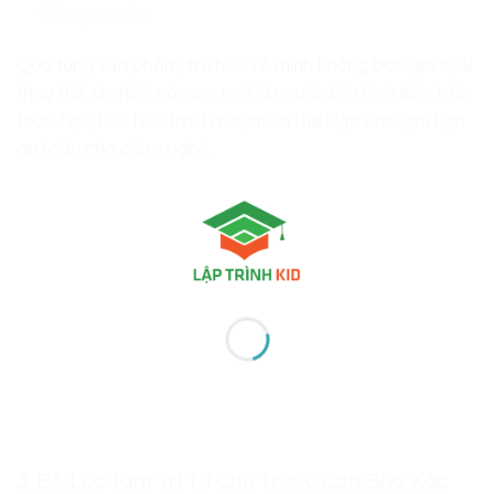
thông cục bộ.
Qua từng sản phẩm, trẻ hiểu rõ mình không bao giờ bị AI
thay thế, vì chính các em mới là người định hình kiến trúc
toán học, thổi hồn trách nhiệm và thiết lập các giới hạn
an toàn cho công nghệ.
3. Bộ Lọc Tâm Trí Tự Chủ Trước Cơn Bão Xác