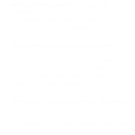
Hệ thống phân tích chiến thuật lượng tử U17
Indonesia:
Thiết lập mô hình học máy lượng tử xử lý
đồng thời hàng triệu tổ hợp vị trí di chuyển của cầu
thủ trên sân, tìm ra sơ đồ chiến thuật khắc chế đối
thủ trong tích tắt.
Thuật toán điều phối lưu lượng Fan Hub lượng tử:
Xây
dựng cấu trúc tối ưu hóa tuyến đường truyền dữ liệu
(Quantum Routing), giúp phân phối mượt mà không
gian ảo đa giác quan cho hàng triệu người hâm mộ
của các câu lạc bộ bóng đá lớn như Arsenal, PSG, hay
Bayern mà không gặp hiện tượng nghẽn mạch hạ
tầng.
Hệ thống định vị lượng tử thời gian thực cho người lái
xe:
Lập trình thuật toán tối ưu hóa lộ trình toàn đô thị
cùng một thời điểm cho hàng vạn phương tiện, hỗ trợ
người
lái xe
di chuyển trên tuyến đường thông thoáng
nhất, triệt tiêu hoàn toàn hiện tượng ùn tắc giao