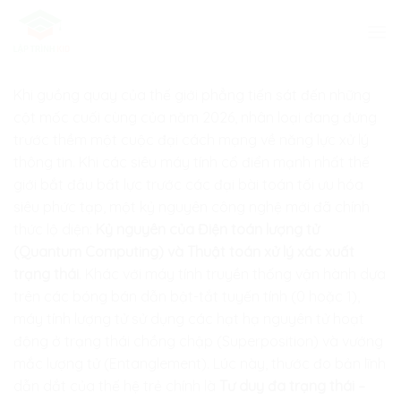
Skip
to
content
Khi guồng quay của thế giới phẳng tiến sát đến những
cột mốc cuối cùng của năm 2026, nhân loại đang đứng
trước thềm một cuộc đại cách mạng về năng lực xử lý
thông tin. Khi các siêu máy tính cổ điển mạnh nhất thế
giới bắt đầu bất lực trước các đại bài toán tối ưu hóa
siêu phức tạp, một kỷ nguyên công nghệ mới đã chính
thức lộ diện:
Kỷ nguyên của Điện toán lượng tử
(Quantum Computing) và Thuật toán xử lý xác xuất
trạng thái
. Khác với máy tính truyền thống vận hành dựa
trên các bóng bán dẫn bật-tắt tuyến tính (0 hoặc 1),
máy tính lượng tử sử dụng các hạt hạ nguyên tử hoạt
động ở trạng thái chồng chập (Superposition) và vướng
mắc lượng tử (Entanglement). Lúc này, thước đo bản lĩnh
dẫn dắt của thế hệ trẻ chính là
Tư duy đa trạng thái –