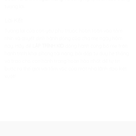
tương lai.
Lời Kết
Tương lai của con yêu phụ thuộc hoàn toàn vào tầm
nhìn và quyết định hành động của cha mẹ ngày hôm
nay. Hãy để
LẬP TRÌNH KID
đồng hành cùng bố mẹ trên
hành trình khai phóng tài năng, bồi đắp tư duy hệ thống
và trao cho con hành trang hoàn hảo nhất để tự tin
bước ra thế giới với tầm vóc của một nhà lãnh đạo kiệt
xuất!