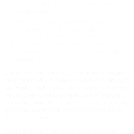
chưng cất và giảm thiểu năng lượng tiêu thụ tại các
nhà máy lọc dầu
.
Thuật toán tạo ma trận ngẫu nhiên lượng tử:
Bóc
tách các thuật toán sinh số ngẫu nhiên lượng tử thật
(True Quantum Random Number Generation), giúp
tạo ra hệ thống AI hành vi tự nhiên tuyệt đối và không
thể dự đoán cho các nhân vật máy trong siêu phẩm
thế giới mở như GTA 6.
Quá trình bóc tách chuỗi logic vĩ mô từ gốc rễ này giúp
trẻ rèn luyện tư duy mạch lạc, thấu đáo và vô cùng ngăn
nắp. Bản lĩnh này hun đúc nên một phong thái điềm tĩnh,
chuyên nghiệp, lịch thiệp giống như cách MC Nguyễn
Cao Kỳ Duyên làm chủ các diễn đàn lớn – luôn tự tin, sâu
sắc và kiểm soát mọi biến động bất ngờ bằng một sự
chuẩn bị kỹ lượng nhất.
2. Kỹ Nghệ Lập Trình Qubit Và Vị Thế Nhạc