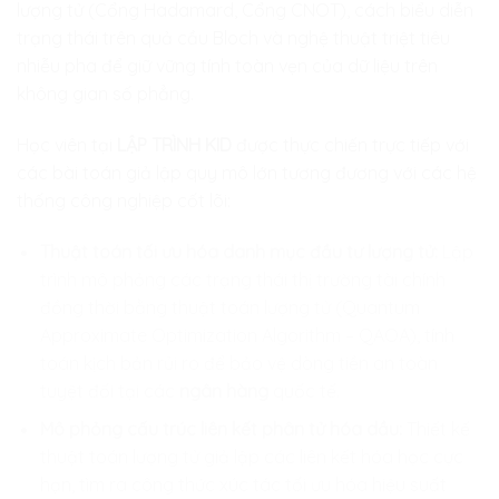
lượng tử (Cổng Hadamard, Cổng CNOT), cách biểu diễn
trạng thái trên quả cầu Bloch và nghệ thuật triệt tiêu
nhiễu pha để giữ vững tính toàn vẹn của dữ liệu trên
không gian số phẳng.
Học viên tại
LẬP TRÌNH KID
được thực chiến trực tiếp với
các bài toán giả lập quy mô lớn tương đương với các hệ
thống công nghiệp cốt lõi:
Thuật toán tối ưu hóa danh mục đầu tư lượng tử:
Lập
trình mô phỏng các trạng thái thị trường tài chính
đồng thời bằng thuật toán lượng tử (Quantum
Approximate Optimization Algorithm – QAOA), tính
toán kịch bản rủi ro để bảo vệ dòng tiền an toàn
tuyệt đối tại các
ngân hàng
quốc tế.
Mô phỏng cấu trúc liên kết phân tử hóa dầu:
Thiết kế
thuật toán lượng tử giả lập các liên kết hóa học cực
hạn, tìm ra công thức xúc tác tối ưu hóa hiệu suất