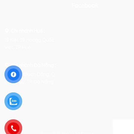
Facebook
Chi nhánh Huế :
19 Kiệt 39 Hoàng Quốc
Việt, TP. Huế
Chi nhánh Đà Nẵng :
Số 76-78 Bạch Đằng, Q.
Hải Châu, TP. Đà Nẵng
Design by
HVCG Software