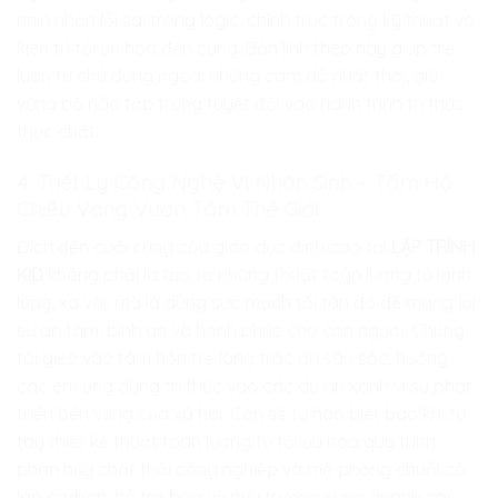
nhìn nhận lỗi sai trong logic, chính trực trong kỹ thuật và
kiên trì tối ưu hóa đến cùng. Bản lĩnh thép này giúp trẻ
luôn tự chủ đứng ngoài những cám dỗ nhất thời, giữ
vững bộ não tập trung tuyệt đối vào hành trình tri thức
thực chất.
4. Triết Lý Công Nghệ Vị Nhân Sinh – Tấm Hộ
Chiếu Vàng Vươn Tầm Thế Giới
Đích đến cuối cùng của giáo dục đỉnh cao tại
LẬP TRÌNH
KID
không phải là tạo ra những thuật toán lượng tử lạnh
lùng, xa vời, mà là dùng sức mạnh tối tân đó để mang lại
sự an tâm, bình an và hạnh phúc cho con người. Chúng
tôi gieo vào tâm hồn trẻ lòng trắc ẩn sâu sắc, hướng
các em ứng dụng tri thức vào các dự án xanh vì sự phát
triển bền vững của xã hội. Con sẽ tự hào biết bao khi tự
tay thiết kế thuật toán lượng tử tối ưu hóa quy trình
phân hủy chất thải công nghiệp và mô phỏng chuỗi cô
lập carbon, hỗ trợ bảo vệ môi trường xung quanh các