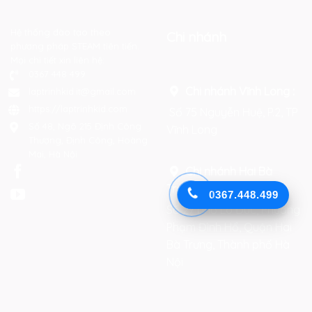
Hệ thống đào tạo theo
Chi nhánh
phương pháp STEAM tiên tiến.
Mọi chi tiết xin liên hệ:
0367 448 499
Chi nhánh Vĩnh Long :
laptrinhkid.it@gmail.com
https://laptrinhkid.com
Số 75 Nguyễn Huệ, P.2, TP
Số 48, Ngõ 215 Định Công
Vĩnh Long
Thượng, Định Công, Hoàng
Mai, Hà Nội
Chi nhánh Hai Bà
Trưng
:
0367.448.499
Số 27 phố Lò Đúc, Phường
Phạm Đình Hổ, Quận Hai
Bà Trưng, Thành phố Hà
Nội