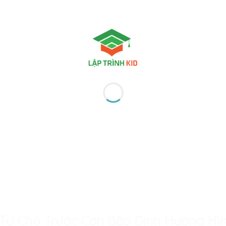
í Tự Chủ Trước Cơn Bão Định Hướng Hì