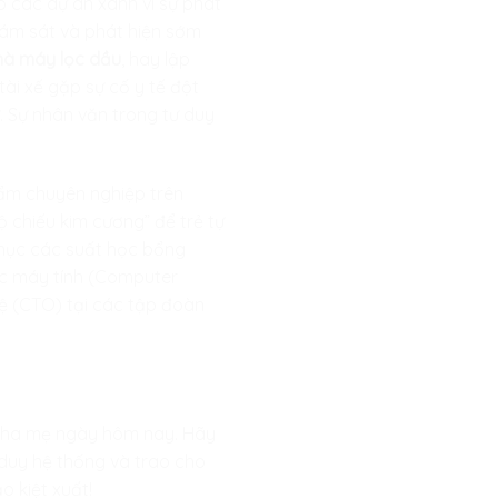
o các dự án xanh vì sự phát
 giám sát và phát hiện sớm
hà máy lọc dầu
, hay lập
tài xế gặp sự cố y tế đột
ử. Sự nhân văn trong tư duy
hẩm chuyên nghiệp trên
ộ chiếu kim cương” để trẻ tự
phục các suất học bổng
iác máy tính (Computer
hệ (CTO) tại các tập đoàn
 cha mẹ ngày hôm nay. Hãy
 duy hệ thống và trao cho
o kiệt xuất!