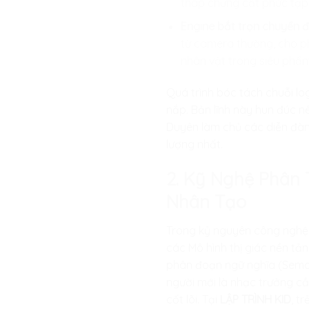
tháp chưng cất phức tạp
Engine bắt trọn chuyển đ
từ camera thường, cho p
nhân vật trong siêu phẩm
Quá trình bóc tách chuỗi lo
nắp. Bản lĩnh này hun đúc n
Duyên làm chủ các diễn đàn 
lượng nhất.
2. Kỹ Nghệ Phân 
Nhân Tạo
Trong kỷ nguyên công nghệ t
các Mô hình thị giác nền tả
phân đoạn ngữ nghĩa (Seman
người mới là nhạc trưởng cầ
cốt lõi. Tại
LẬP TRÌNH KID
, t