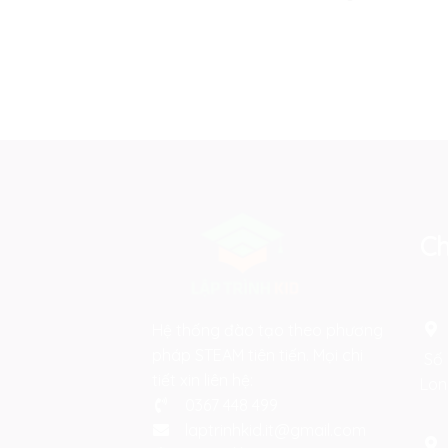
Ch
Hệ thống đào tạo theo phương
pháp STEAM tiên tiến. Mọi chi
Số 
tiết xin liên hệ:
Lon
0367 448 499
laptrinhkid.it@gmail.com