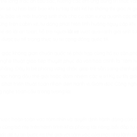
trẻ lòng trắc ẩn sâu sắc, hướng các em ứng dụng tri thức và
on sẽ tự hào biết bao khi tự tay thiết kế hệ thống thị giác AI
ải, bảo vệ môi trường sinh thái cho cư dân xung quanh các
n
ng trên cabin xe, tự động phát hiện tình huống nguy cấp khi 
ế độ lái an toàn, hỗ trợ người
lái xe
vượt qua ranh giới sinh t
 được sự nể trọng thực sự từ cộng đồng quốc tế.
hị giác không gian chuẩn quốc tế phối hợp cùng hồ sơ sản p
à nghệ thuật giao tiếp thuyết phục đa văn hóa chính là “tấm h
i phẳng. Đây là bệ phóng vững chắc giúp trẻ sẵn sàng chinh 
 học hàng đầu thế giới hoặc đảm nhiệm các vị trí Kỹ sư thị g
a phát triển thuật toán nhận diện hành vi, Giám đốc Công ng
 nghệ toàn cầu trong tương lai.
thuộc hoàn toàn vào tầm nhìn và quyết định hành động của
cùng bố mẹ trên hành trình khai phóng tài năng, bồi đắp tư
t để tự tin bước ra thế giới với tầm vóc của một nhà lãnh đạ