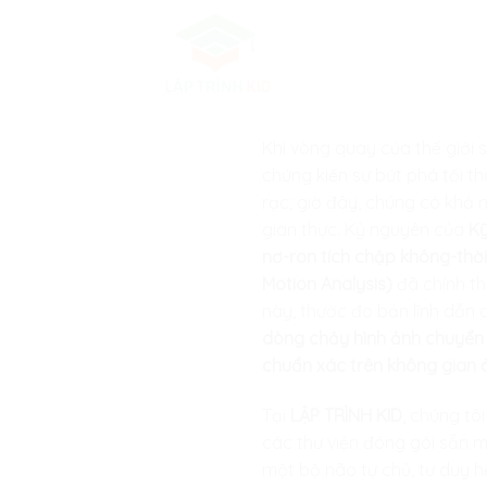
Skip
to
content
Khi vòng quay của thế giới 
chứng kiến sự bứt phá tối th
rạc; giờ đây, chúng có khả 
gian thực. Kỷ nguyên của
Kỹ
nơ-ron tích chập không-thờ
Motion Analysis)
đã chính th
này, thước đo bản lĩnh dẫn d
dòng chảy hình ảnh chuyển 
chuẩn xác trên không gian 
Tại
LẬP TRÌNH KID
, chúng tô
các thư viện đóng gói sẵn m
một bộ não tự chủ, tư duy h