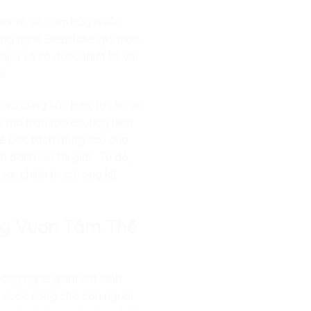
với vô số cạm bẫy nhiễu
c công nghệ Deepfake giả mạo
quả xổ số được thiết kế với
i.
rí vô cùng sắc bén, tự chủ và
ôi ma trận tọa độ, hay hiện
 chế bóc tách đằng sau của
 đánh lừa thị giác. Từ đó,
sai, chính trực trong kỹ
.
àng Vươn Tầm Thế
công nghệ giám sát lạnh
ợ cuộc sống cho con người.