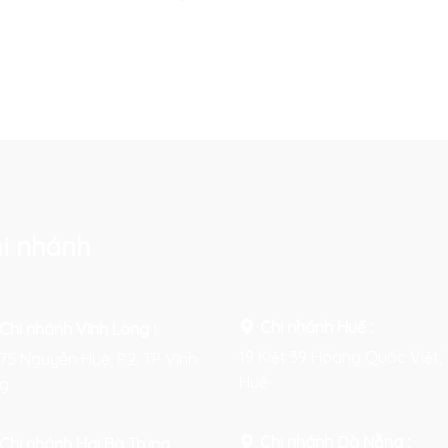
i nhánh
Chi nhánh Huế :
Chi nhánh Vĩnh Long :
19 Kiệt 39 Hoàng Quốc Việt, 
75 Nguyễn Huệ, P.2, TP Vĩnh
Huế
g
Chi nhánh Đà Nẵng :
Chi nhánh Hai Bà Trưng
: