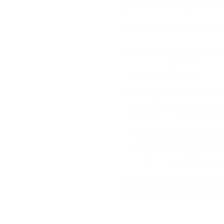
lập cấu trúc mạng nơ-ron tí
Niềm đam mê của các em đượ
Hệ thống phân tích phản 
sút và tư thế bứt tốc của
thuật thời gian thực.
Không gian tương tác cử 
Recognition) quy mô lớn
mộ thuộc các câu lạc bộ 
Hệ thống theo dõi độ tập 
mắt, hướng nhìn (Gaze Tr
xa, hỗ trợ người
lái xe
luôn
Qua từng sản phẩm, trẻ hiểu 
toán học không gian, thổi h