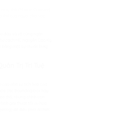
c máy tính (Motion Capture)
 thể của người chơi vào
thấu đáo và vô cùng ngăn
g như cách MC Nguyễn Cao Kỳ
gờ bằng một sự chuẩn bị kỹ
uản Trị Trí Tuệ
h cao nhờ sự tích hợp của
u hóa các bounding box hay
eo thô, nhưng chính con
ình giải thuật tối ưu hóa
ring) để điều phối AI thiết