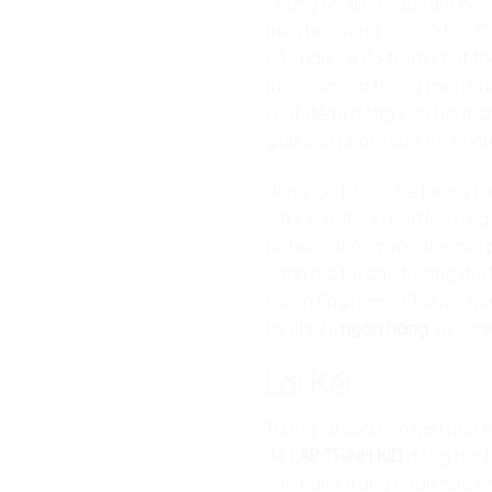
Chúng tôi gieo vào tâm hồn 
triển bền vững của xã hội. C
các hành vi đổ trộm chất th
trình camera thông minh nhú
xuất để tự động kích hoạt ch
giúp sản phẩm của trẻ nhận
Năng lực tư duy hệ thống t
GitHub (GitHub Portfolio) v
tin bước thẳng vào thế giớ
danh giá tại các trường đại
Vision Engineer), Chuyên gi
tài chính,
ngân hàng
và công
Lời Kết
Tương lai của con yêu phụ 
để
LẬP TRÌNH KID
đồng hành 
con hành trang hoàn hảo nhấ