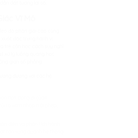
dẫn dắt tương lai số.
Giác Vĩ Mô
deo độ phân giải cao cùng
h xuất đặc trưng hành vi
ứa trẻ cần học cách suy nghĩ
uật xử lý luồng quang học
hông gian số phẳng.
 tương đương với các hệ
ân tích dáng đi (Gait
ủi ro xâm nhập trái phép,
hận diện và phân tích hành
phát tán xung quanh hệ thống