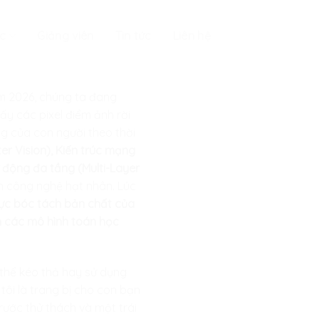
c
Giảng viên
Tin tức
Liên hệ
ăm 2026, chúng ta đang
ấy các pixel điểm ảnh rời
ng của con người theo thời
r Vision), Kiến trúc mạng
 động đa tầng (Multi-Layer
ển công nghệ hạt nhân. Lúc
lực bóc tách bản chất của
h các mô hình toán học
 thể kéo thả hay sử dụng
tôi là trang bị cho con bạn
rước thử thách và một trái