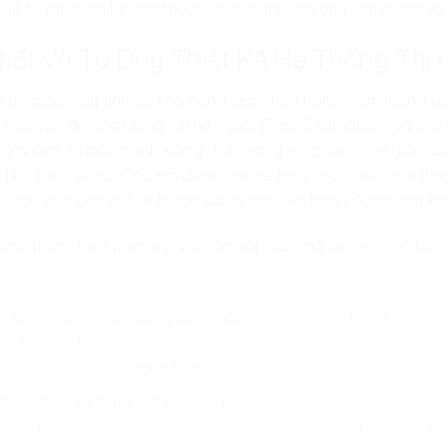
 để tự tay cầm lái con thuyền cuộc đời, làm chủ vận mệnh và 
Phối Và Tư Duy Thiết Kế Hệ Thống Thị 
hị giác máy tính có khả năng tiếp nhận hàng trăm luồng vi
 ma trận để ước lượng tư thế người (Pose Estimation) và tríc
n) nhằm dự báo chính xác ý định trong vài phần triệu giây, đ
c tính toán vĩ mô. Các em được học về hình học chiếu, giải th
ật cấu trúc các mô hình học sâu nhận diện hành động trên k
ược thực chiến trực tiếp với các bài toán giả lập quy mô lớn
h sinh trắc học cử động bảo mật:
Lập trình các thuật toán ph
bất thường tại các quầy giao dịch, ngăn chặn hoàn toàn các r
 tuyệt đối tại các
ngân hàng
quốc tế.
 soát rủi ro tầng vật lý:
Thiết kế bộ lọc camera AI tự động n
ình an toàn lao động hoặc các bất thường về nhiệt độ, khói 