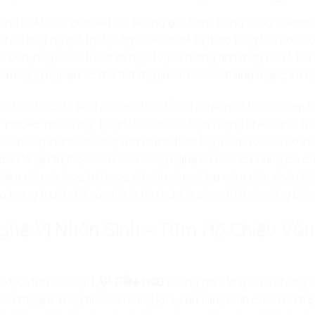
ng lại không gian kết nối không giới hạn nhưng cũng đi kèm 
ở hữu một hệ giá trị độc lập, trẻ rất dễ bị thao túng bởi cá
c bẩn, hoặc các trò chơi trực tuyến mang tính may rủi về kết 
ằm gây nghiện và thu hút thị giác trên các trang mạng xã hộ
oán học hóa dữ liệu hình ảnh bồi đắp cho trẻ một bộ lọc tâm t
 “Hacker mũ trắng” tự gỡ lỗi cho các hiện tượng nhiễu ảnh, tr
iác trong chính chương trình mình thiết kế, trẻ thấu hiểu cơ
đâu là giá trị thực chất của công nghệ và đâu là những ảo ảnh
hiêm cẩn và lòng tự trọng số sâu sắc, dũng cảm nhìn nhận lỗi 
 trung tuyệt đối vào hành trình chinh phục tri thức vững bền
 Nghệ Vị Nhân Sinh – Tấm Hộ Chiếu V
 dục đỉnh cao tại
LẬP TRÌNH KID
không phải là tạo ra những 
ủa thị giác máy tính để mang lại sự an tâm, bình an và hỗ tr