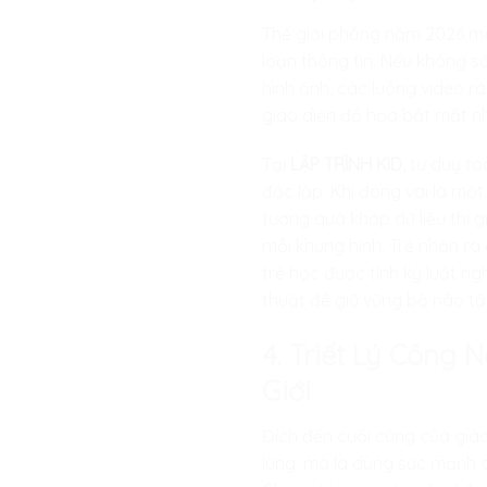
Thế giới phẳng năm 2026 ma
loạn thông tin. Nếu không s
hình ảnh, các luồng video rá
giao diện đồ họa bắt mắt nh
Tại
LẬP TRÌNH KID
, tư duy t
độc lập. Khi đóng vai là một
tượng quá khớp dữ liệu thị g
mỗi khung hình. Trẻ nhận ra 
trẻ học được tính kỷ luật ng
thuật để giữ vững bộ não tập
4. Triết Lý Công
Giới
Đích đến cuối cùng của giáo
lùng, mà là dùng sức mạnh c