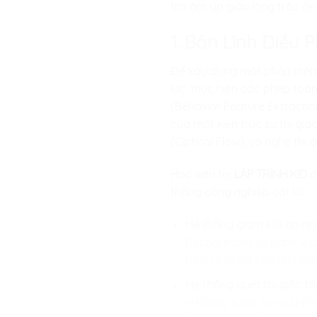
tim ấm áp giàu lòng trắc ẩn
1. Bản Lĩnh Điều 
Để xây dựng một phần mềm t
lúc, thực hiện các phép toán
(Behavior Feature Extractio
của một kiến trúc sư thị giá
(Optical Flow), và nghệ thu
Học viên tại
LẬP TRÌNH KID
đ
thống công nghiệp cốt lõi:
Hệ thống giám sát an nin
Recognition) và hành vi 
bảo vệ dòng tiền an toàn
Hệ thống quét thị giác tầm
vi không tuân thủ quy tr