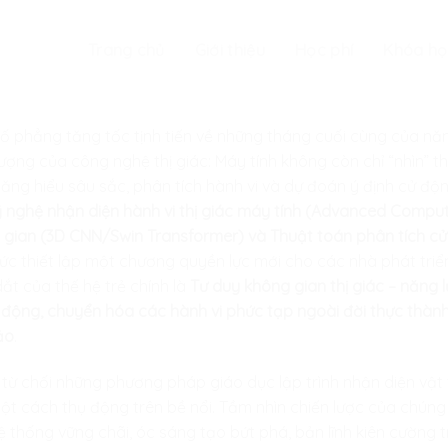
Trang chủ
Giới thiệu
Học phí
Khóa họ
số phẳng tăng tốc tịnh tiến về những tháng cuối cùng của n
ượng của công nghệ thị giác: Máy tính không còn chỉ “nhìn” th
năng hiểu sâu sắc, phân tích hành vi và dự đoán ý định cử độ
 nghệ nhận diện hành vi thị giác máy tính (Advanced Compute
i gian (3D CNN/Swin Transformer) và Thuật toán phân tích cử
ức thiết lập một chương quyền lực mới cho các nhà phát tri
ắt của thế hệ trẻ chính là
Tư duy không gian thị giác – năng 
động, chuyển hóa các hành vi phức tạp ngoài đời thực thàn
ảo
.
i từ chối những phương pháp giáo dục lập trình nhận diện vật
ột cách thụ động trên bề nổi. Tầm nhìn chiến lược của chúng 
ệ thống vững chãi, óc sáng tạo bứt phá, bản lĩnh kiên cường t