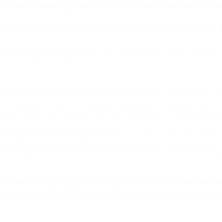
ch chập temporal, giữ vững vị thế của người tổng đạo diễn đi
c kích hoạt toàn diện thông qua các dự án thực tế mang đậ
xạ và tư thế U17 Indonesia:
Thiết lập mô hình thị giác AI theo
 các cầu thủ trẻ trên sân tập, giúp ban huấn luyện đưa ra ph
chỉ thông minh tại Fan Hub:
Xây dựng thuật toán phân tích hà
, tự động điều khiển các màn hình hologram tương tác AR/VR
bóng đá lớn như Arsenal, PSG, hay Bayern theo chuyển động 
trung và hành vi của người lái xe:
Lập trình thuật toán nhúng
acking) và cử động đầu, tự động phát tín hiệu cảnh báo mất
 giữ vững sự tỉnh táo và an toàn trên mọi hành trình xuyên đ
rõ mình không bao giờ bị AI thay thế, vì chính các em mới là n
ồn trách nhiệm và đặt ra các tiêu chuẩn an toàn thông tin tố