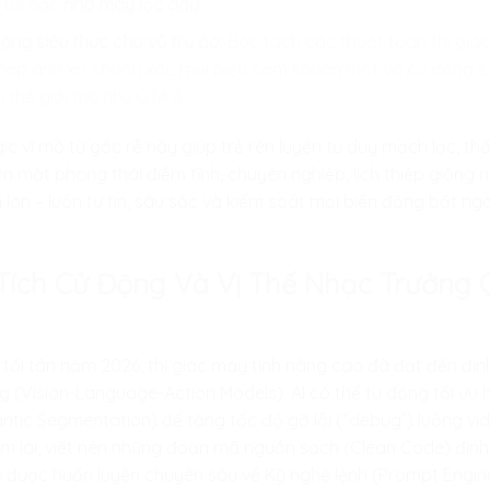
 tại các
nhà máy lọc dầu
.
ộng siêu thực cho vũ trụ ảo:
Bóc tách các thuật toán thị giá
hép ánh xạ chuẩn xác mọi biểu cảm khuôn mặt và cử động cơ
 thế giới mở như GTA 6.
gic vĩ mô từ gốc rễ này giúp trẻ rèn luyện tư duy mạch lạc, 
ên một phong thái điềm tĩnh, chuyên nghiệp, lịch thiệp giốn
lớn – luôn tự tin, sâu sắc và kiểm soát mọi biến động bất n
Tích Cử Động Và Vị Thế Nhạc Trưởng Q
ối tân năm 2026, thị giác máy tính nâng cao đã đạt đến đỉn
ng (Vision-Language-Action Models). AI có thể tự động tối ư
tic Segmentation) để tăng tốc độ gỡ lỗi (“debug”) luồng vid
m lái, viết nên những đoạn mã nguồn sạch (Clean Code) định h
rẻ được huấn luyện chuyên sâu về Kỹ nghệ lệnh (Prompt Enginee