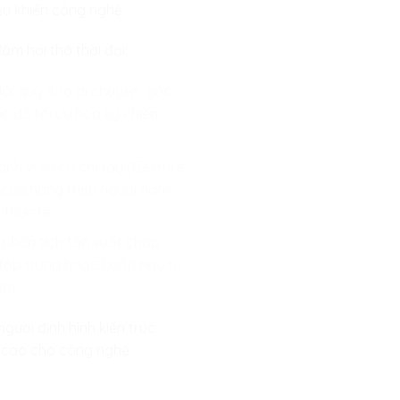
ều khiển công nghệ.
m hơi thở thời đại:
 dõi quỹ đạo di chuyển, góc
ác đồ tối ưu hóa kỹ chiến
nh vi và cử chỉ tay (Gesture
 của hàng triệu người hâm
thực tế.
 phân tích tần suất chớp
 tập trung hoặc buồn ngủ từ
êm.
gười định hình kiến trúc
i cao cho công nghệ.