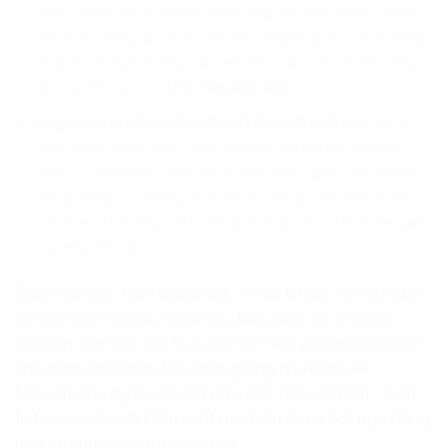
thuật toán lọc Kalman thích ứng để ước lượng chính
xác lưu lượng, áp suất dầu thô xuyên qua các đường
ống, tự động bù đắp và triệt tiêu các sai số do rung
lắc cơ khí tại các
nhà máy lọc dầu
.
Engine xử lý tần số âm thanh thế giới mở:
Bóc tách
các thuật toán hiệu ứng Doppler và bộ lọc thông
thấp (Low-Pass Filter) thời gian thực, giúp âm thanh
tiếng động cơ, tiếng mưa rơi tự động biến đổi mượt
mà theo khoảng cách vật lý trong siêu phẩm thế giới
mở như GTA 6.
Quá trình bóc tách chuỗi logic vĩ mô từ gốc rễ này giúp
trẻ rèn luyện tư duy mạch lạc, thấu đáo và vô cùng
ngănắp. Bản lĩnh này hun đúc nên một phong thái điềm
tĩnh, chuyên nghiệp, lịch thiệp giống như cách MC
Nguyễn Cao Kỳ Duyên làm chủ các diễn đàn lớn – luôn
tự tin, sâu sắc và kiểm soát mọi biến động bất ngờ bằng
một sự chuẩn bị kỹ lượng nhất.