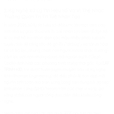
2. Kỹ Nghệ Xử Lý Tín Hiệu Số Và Vị Thế Nhạc
Trưởng Quản Trị Trí Tuệ Nhân Tạo
In năm 2026, xử lý tín hiệu số đã bước lên một tầm cao
mới nhờ sự giao thoa với Trí tuệ nhân tạo biên (Edge AI).
AI có thể hỗ trợ nhận diện các mẫu nhiễu phức tạp phi
tuyến tính để tăng tốc độ gỡ lỗi (“debug”) và tối ưu hóa
hệ số bộ lọc, nhưng chính con người mới là nhạc trưởng
cầm lái, viết nên những đoạn mã nguồn sạch (Clean
Code) định hình các phương trình trạng thái gốc. Tại
LẬP
TRÌNH KID
, trẻ được huấn luyện chuyên sâu về Kỹ nghệ
lệnh (Prompt Engineering) để điều phối AI dọn dẹp mã
nguồn tính toán ma trận song song, tận dụng tối đa tập
lệnh phần cứng (SIMD/Neon) trên các chip vi xử lý, giữ
vững vị thế của người tổng đạo diễn điều khiển công
nghệ.
Niềm đam mê của các em được kích hoạt toàn diện