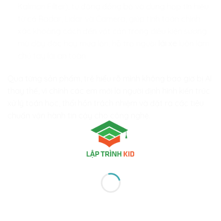
Kalman Filter), tự động đồng bộ và dung hợp tín hiệu
từ cả Radar, Lidar và Camera, giúp tính toán chính
xác khoảng cách đến vật cản trong điều kiện sương
mù dày đặc hay mưa lớn, hỗ trợ người
lái xe
luôn làm
chủ tay lái an toàn.
Qua từng sản phẩm, trẻ hiểu rõ mình không bao giờ bị AI
thay thế, vì chính các em mới là người định hình kiến trúc
xử lý toán học, thổi hồn trách nhiệm và đặt ra các tiêu
chuẩn vận hành tin cậy cho công nghệ.