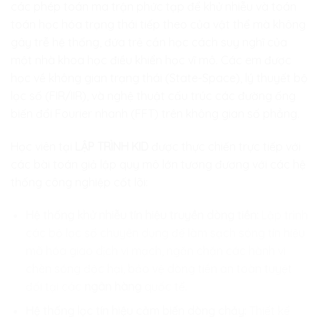
các phép toán ma trận phức tạp để khử nhiễu và toán
toán học hóa trạng thái tiếp theo của vật thể mà không
gây trễ hệ thống, đứa trẻ cần học cách suy nghĩ của
một nhà khoa học điều khiển học vĩ mô. Các em được
học về không gian trạng thái (State-Space), lý thuyết bộ
lọc số (FIR/IIR), và nghệ thuật cấu trúc các đường ống
biến đổi Fourier nhanh (FFT) trên không gian số phẳng.
Học viên tại
LẬP TRÌNH KID
được thực chiến trực tiếp với
các bài toán giả lập quy mô lớn tương đương với các hệ
thống công nghiệp cốt lõi:
Hệ thống khử nhiễu tín hiệu truyền dòng tiền:
Lập trình
các bộ lọc số chuyên dụng để làm sạch sóng tín hiệu
mã hóa giao dịch vi mạch, ngăn chặn các hành vi
chèn sóng độc hại, bảo vệ dòng tiền an toàn tuyệt
đối tại các
ngân hàng
quốc tế.
Hệ thống lọc tín hiệu cảm biến dòng chảy:
Thiết kế