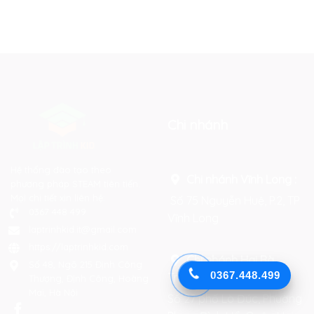
Chi nhánh
Hệ thống đào tạo theo
Chi nhánh Vĩnh Long :
phương pháp STEAM tiên tiến.
Mọi chi tiết xin liên hệ:
Số 75 Nguyễn Huệ, P.2, TP
0367 448 499
Vĩnh Long
laptrinhkid.it@gmail.com
https://laptrinhkid.com
Chi nhánh Hai Bà
Số 48, Ngõ 215 Định Công
0367.448.499
Trưng
:
Thượng, Định Công, Hoàng
Mai, Hà Nội
Số 27 phố Lò Đúc, Phường