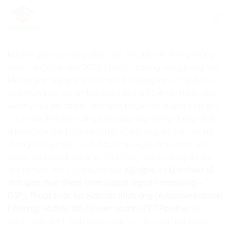
Skip
to
content
Khi thế giới số phẳng tăng tốc tịnh tiến về những tháng
cuối cùng của năm 2026, chúng ta đang sống trong một
không gian ngập tràn tín hiệu: từ những làn sóng điện từ
của mạng 6G, xung nhịp của các cảm biến tự hành, cho
đến tần số âm thanh, hình ảnh truyền tải xuyên biên giới.
Tuy nhiên, thế giới vật lý luôn đầy rẫy những “tiếng nhiễu”
(Noise) làm sai lệch bản chất của thông tin. Để một hệ
thống thông minh có thể đưa ra quyết định chính xác
trong vài phần triệu giây, nó không thể sử dụng dữ liệu
thô bị méo mó. Kỷ nguyên của
Kỹ nghệ xử lý tín hiệu số
thời gian thực (Real-Time Digital Signal Processing –
DSP), Thuật toán lọc Kalman thích ứng (Adaptive Kalman
Filtering) và Biến đổi Fourier nhanh (FFT Pipeline)
đã
chính thức trở thành mạch máu tư duy của mọi công