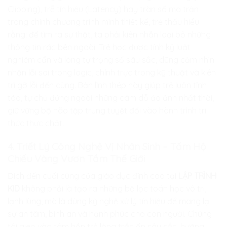
Clipping), trễ tín hiệu (Latency) hay tràn số ma trận
trong chính chương trình mình thiết kế, trẻ thấu hiểu
rằng: để tìm ra sự thật, ta phải kiên nhẫn loại bỏ những
thông tin rác bên ngoài. Trẻ học được tính kỷ luật
nghiêm cẩn và lòng tự trọng số sâu sắc, dũng cảm nhìn
nhận lỗi sai trong logic, chính trực trong kỹ thuật và kiên
trì gỡ lỗi đến cùng. Bản lĩnh thép này giúp trẻ luôn tỉnh
táo, tự chủ đứng ngoài những cám dỗ ảo ảnh nhất thời,
giữ vững bộ não tập trung tuyệt đối vào hành trình tri
thức thực chất.
4. Triết Lý Công Nghệ Vị Nhân Sinh – Tấm Hộ
Chiếu Vàng Vươn Tầm Thế Giới
Đích đến cuối cùng của giáo dục đỉnh cao tại
LẬP TRÌNH
KID
không phải là tạo ra những bộ lọc toán học vô tri,
lạnh lùng, mà là dùng kỹ nghệ xử lý tín hiệu để mang lại
sự an tâm, bình an và hạnh phúc cho con người. Chúng
tôi gieo vào tâm hồn trẻ lòng trắc ẩn sâu sắc, hướng