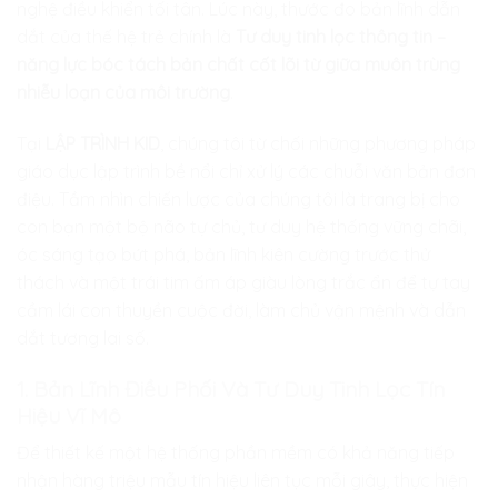
nghệ điều khiển tối tân. Lúc này, thước đo bản lĩnh dẫn
dắt của thế hệ trẻ chính là
Tư duy tinh lọc thông tin –
năng lực bóc tách bản chất cốt lõi từ giữa muôn trùng
nhiễu loạn của môi trường
.
Tại
LẬP TRÌNH KID
, chúng tôi từ chối những phương pháp
giáo dục lập trình bề nổi chỉ xử lý các chuỗi văn bản đơn
điệu. Tầm nhìn chiến lược của chúng tôi là trang bị cho
con bạn một bộ não tự chủ, tư duy hệ thống vững chãi,
óc sáng tạo bứt phá, bản lĩnh kiên cường trước thử
thách và một trái tim ấm áp giàu lòng trắc ẩn để tự tay
cầm lái con thuyền cuộc đời, làm chủ vận mệnh và dẫn
dắt tương lai số.
1. Bản Lĩnh Điều Phối Và Tư Duy Tinh Lọc Tín
Hiệu Vĩ Mô
Để thiết kế một hệ thống phần mềm có khả năng tiếp
nhận hàng triệu mẫu tín hiệu liên tục mỗi giây, thực hiện