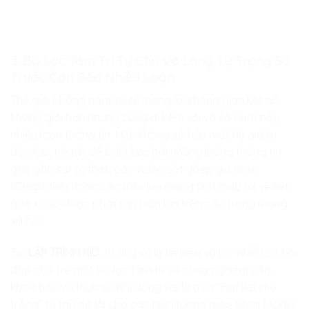
3. Bộ Lọc Tâm Trí Tự Chủ Và Lòng Tự Trọng Số
Trước Cơn Bão Nhiễu Loạn
Thế giới phẳng năm 2026 mang lại không gian kết nối
không giới hạn nhưng cũng đi kèm với vô số cạm bẫy
nhiễu loạn thông tin. Nếu không sở hữu một hệ giá trị
độc lập, trẻ rất dễ bị lôi kéo bởi những luồng thông tin
giật gân sai sự thật, các video cắt ghép giả mạo
(Deepfake) hoặc các trào lưu mang tính may rủi về kết
quả xổ số được phát tán tràn lan trên các trang mạng
xã hội.
Tại
LẬP TRÌNH KID
, tư duy xử lý tín hiệu và lọc nhiễu số bồi
đắp cho trẻ một bộ lọc tâm trí vô cùng nghiêm cẩn,
khoa học và thực tế. Khi đóng vai là một “Hacker mũ
trắng” tự tay gỡ lỗi cho các hiện tượng méo tiếng (Audio