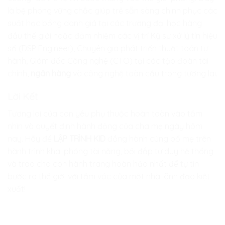
là bệ phóng vững chắc giúp trẻ sẵn sàng chinh phục các
suất học bổng danh giá tại các trường đại học hàng
đầu thế giới hoặc đảm nhiệm các vị trí Kỹ sư xử lý tín hiệu
số (DSP Engineer), Chuyên gia phát triển thuật toán tự
hành, Giám đốc Công nghệ (CTO) tại các tập đoàn tài
chính,
ngân hàng
và công nghệ toàn cầu trong tương lai.
Lời Kết
Tương lai của con yêu phụ thuộc hoàn toàn vào tầm
nhìn và quyết định hành động của cha mẹ ngày hôm
nay. Hãy để
LẬP TRÌNH KID
đồng hành cùng bố mẹ trên
hành trình khai phóng tài năng, bồi đắp tư duy hệ thống
và trao cho con hành trang hoàn hảo nhất để tự tin
bước ra thế giới với tầm vóc của một nhà lãnh đạo kiệt
xuất!