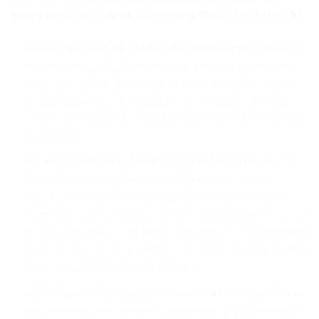
thông qua các dự án thực tế mang đậm hơi thở thời đại:
Hệ thống lọc tín hiệu hình ảnh U17 Indonesia:
Thiết lập
các thuật toán DSP trích xuất biên độ chuyển động
của các cầu thủ trẻ từ camera tốc độ cao, tự động
loại bỏ nhiễu mờ do rung lắc của ống kính để cung
cấp dữ liệu hình ảnh chiến thuật sắc nét nhất cho ban
huấn luyện.
Bộ xử lý âm thanh vòm không gian tại Fan Hub:
Xây
dựng thuật toán phân tách nguồn âm (Source
Separation Algorithm), cho phép hàng triệu người
hâm mộ của các câu lạc bộ bóng đá lớn như Arsenal,
PSG, hay Bayern có thể tùy chọn lọc và chỉ nghe tiếng
hát của hội cổ động viên đội nhà hoặc tiếng bóng lăn
trên sân cỏ trong không gian ảo.
Hệ thống ước lượng quỹ đạo an toàn cho người lái xe:
Lập trình thuật toán lọc Kalman mở rộng (Extended