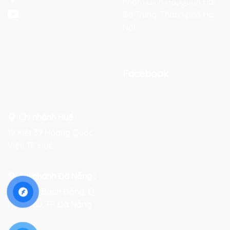
Phạm Đình Hổ, Quận Hai
Bà Trưng, Thành phố Hà
Nội
Facebook
Chi nhánh Huế :
19 Kiệt 39 Hoàng Quốc
Việt, TP. Huế
Chi nhánh Đà Nẵng :
Số 76-78 Bạch Đằng, Q.
Hải Châu, TP. Đà Nẵng