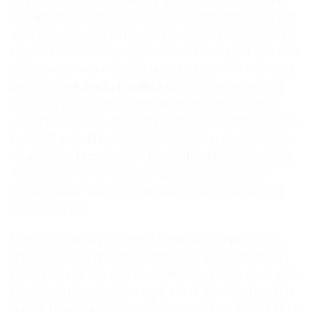
các em ứng dụng tri thức vào các dự án xanh vì sự phát
triển bền vững của xã hội. Con sẽ tự hào biết bao khi tự
tay thiết kế hệ thống xử lý tín hiệu âm học phát hiện sớm
các vết nứt vi mô trên đường ống hay rò rỉ khí thải xung
quanh các
nhà máy lọc dầu
, bảo vệ môi trường sống
cho cộng đồng, hay lập trình bộ lọc tín hiệu nhịp tim
nhúng trên vô lăng, tự động phát hiện trạng thái ngủ gật
hoặc đột quỵ để kích hoạt hệ thống dừng xe khẩn cấp,
hỗ trợ người
lái xe
và hành khách thoát khỏi hiểm nguy
trong gang tấc. Sự nhân văn trong tư duy giúp sản
phẩm của trẻ nhận được sự nể trọng thực sự từ cộng
đồng quốc tế.
Năng lực tư duy hệ thống và lập trình xử lý tín hiệu số
chuẩn quốc tế phối hợp cùng hồ sơ sản phẩm chuyên
nghiệp trên GitHub (GitHub Portfolio) và nghệ thuật giao
tiếp thuyết phục đa văn hóa chính là “tấm hộ chiếu kim
cương” để trẻ tự tin bước thẳng vào thế giới phẳng. Đây