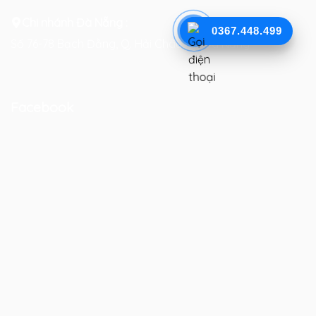
Chi nhánh Đà Nẵng :
0367.448.499
Số 76-78 Bạch Đằng, Q. Hải Châu, TP. Đà Nẵng
Facebook