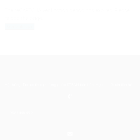
The reCAPTCHA verification period has expired. Please
reload the page.
Hệ thống đào tạo theo phương pháp STEAM tiên tiến. Mọi chi tiết xin liên hệ:
0367 448 499