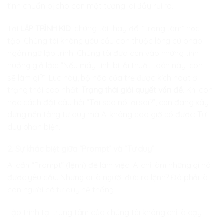
tình chuẩn bị cho con một tương lai đầy rủi ro.
Tại
LẬP TRÌNH KID
, chúng tôi thay đổi “trọng tâm” học
tập. Chúng tôi không yêu cầu con thuộc lòng cú pháp
ngôn ngữ lập trình. Chúng tôi đưa con vào những tình
huống giả lập: “Nếu máy tính bị lỗi thuật toán này, con
sẽ làm gì?”. Lúc này, bộ não của trẻ được kích hoạt ở
trạng thái cao nhất:
Trạng thái giải quyết vấn đề
. Khi con
học cách đặt câu hỏi “Tại sao nó lại sai?”, con đang xây
dựng nền tảng tư duy mà AI không bao giờ có được: Tư
duy phản biện.
2. Sự khác biệt giữa “Prompt” và “Tư duy”
AI cần “Prompt” (lệnh) để làm việc. AI chỉ làm những gì nó
được yêu cầu. Nhưng ai là người đưa ra lệnh? Đó phải là
con người có tư duy hệ thống.
Lập trình tại trung tâm của chúng tôi không chỉ là dạy