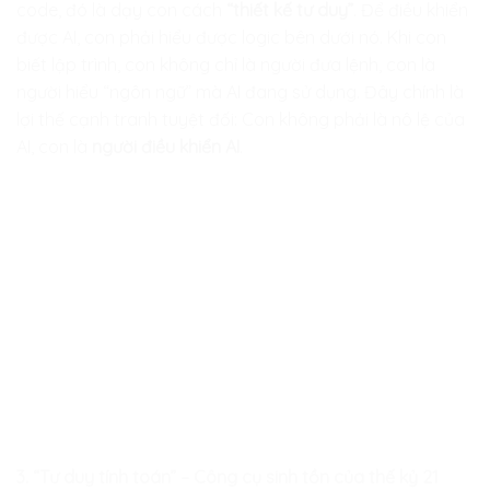
code, đó là dạy con cách
“thiết kế tư duy”
. Để điều khiển
được AI, con phải hiểu được logic bên dưới nó. Khi con
biết lập trình, con không chỉ là người đưa lệnh, con là
người hiểu “ngôn ngữ” mà AI đang sử dụng. Đây chính là
lợi thế cạnh tranh tuyệt đối: Con không phải là nô lệ của
AI, con là
người điều khiển AI
.
3. “Tư duy tính toán” – Công cụ sinh tồn của thế kỷ 21