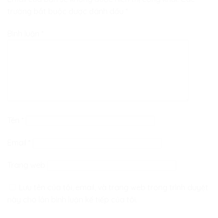
trường bắt buộc được đánh dấu
*
Bình luận
*
Tên
*
Email
*
Trang web
Lưu tên của tôi, email, và trang web trong trình duyệt
này cho lần bình luận kế tiếp của tôi.