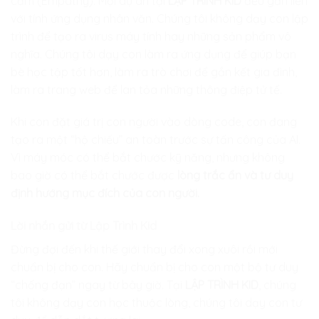
cảm (Empathy). Mọi dự án tại
LẬP TRÌNH KID
đều gắn liền
với tính ứng dụng nhân văn. Chúng tôi không dạy con lập
trình để tạo ra virus máy tính hay những sản phẩm vô
nghĩa. Chúng tôi dạy con làm ra ứng dụng để giúp bạn
bè học tập tốt hơn, làm ra trò chơi để gắn kết gia đình,
làm ra trang web để lan tỏa những thông điệp tử tế.
Khi con đặt giá trị con người vào dòng code, con đang
tạo ra một “hộ chiếu” an toàn trước sự tấn công của AI.
Vì máy móc có thể bắt chước kỹ năng, nhưng không
bao giờ có thể bắt chước được
lòng trắc ẩn và tư duy
định hướng mục đích của con người.
Lời nhắn gửi từ Lập Trình Kid
Đừng đợi đến khi thế giới thay đổi xong xuôi rồi mới
chuẩn bị cho con. Hãy chuẩn bị cho con một bộ tư duy
“chống đạn” ngay từ bây giờ. Tại
LẬP TRÌNH KID
, chúng
tôi không dạy con học thuộc lòng, chúng tôi dạy con tư