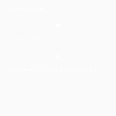
laptrinhkid.it@gmail.com
https://laptrinhkid.com
Số 48, Ngõ 215 Định Công Thượng, Định Công, Hoàng Mai, Hà Nội