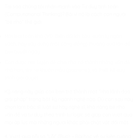
Tại sao chúng tôi nhấn mạnh vào Tư duy tính toán
(Computational Thinking)? Bởi vì nó là cách con người
“bẻ nhỏ” thế giới.
Một bài toán khó (VD: Biến đổi khí hậu, quản lý ngân
sách, hay xây dựng một cộng đồng) thường quá lớn để
giải quyết ngay.
Con được rèn luyện để chia nhỏ nó thành những vấn đề
nhỏ hơn, tìm ra khuôn mẫu (patterns), và thiết kế quy
trình giải quyết.
Kỹ năng này giúp con bạn trở thành một “nhà lãnh đạo
giải pháp” trong bất kỳ ngành nghề nào. Dù con sau này
chọn làm bác sĩ, luật sư hay nghệ sĩ, khả năng bẻ nhỏ
vấn đề và tư duy theo trình tự logic sẽ giúp con vượt qua
mọi áp lực mà những người khác phải chật vật đối mặt.
4. Vượt qua nỗi sợ “Lỗi” (Bug) – Bài học về sự kiên cường