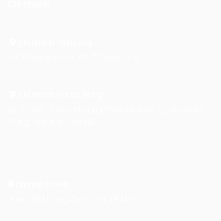
Chi nhánh
Chi nhánh Vĩnh Long :
Số 75 Nguyễn Huệ, P.2, TP Vĩnh Long
Chi nhánh Hai Bà Trưng
:
Số 27 phố Lò Đúc, Phường Phạm Đình Hổ, Quận Hai Bà
Trưng, Thành phố Hà Nội
Chi nhánh Huế :
19 Kiệt 39 Hoàng Quốc Việt, TP. Huế