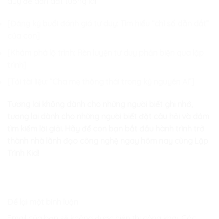
duy để dẫn dắt tương lai.
[Đăng ký buổi đánh giá tư duy: Tìm hiểu “chỉ số dẫn dắt”
của con]
[Khám phá lộ trình: Rèn luyện tư duy phản biện qua lập
trình]
[Tải tài liệu: “Cha mẹ thông thái trong kỷ nguyên AI”]
Tương lai không dành cho những người biết ghi nhớ,
tương lai dành cho những người biết đặt câu hỏi và dám
tìm kiếm lời giải. Hãy để con bạn bắt đầu hành trình trở
thành nhà lãnh đạo công nghệ ngay hôm nay cùng Lập
Trình Kid!
Để lại một bình luận
Email của bạn sẽ không được hiển thị công khai.
Các