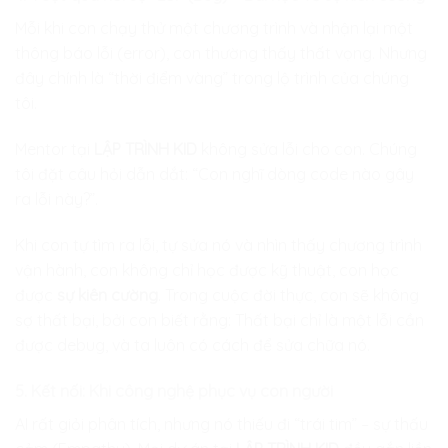
Mỗi khi con chạy thử một chương trình và nhận lại một
thông báo lỗi (error), con thường thấy thất vọng. Nhưng
đây chính là “thời điểm vàng” trong lộ trình của chúng
tôi.
Mentor tại
LẬP TRÌNH KID
không sửa lỗi cho con. Chúng
tôi đặt câu hỏi dẫn dắt: “Con nghĩ dòng code nào gây
ra lỗi này?”.
Khi con tự tìm ra lỗi, tự sửa nó và nhìn thấy chương trình
vận hành, con không chỉ học được kỹ thuật, con học
được
sự kiên cường
. Trong cuộc đời thực, con sẽ không
sợ thất bại, bởi con biết rằng: Thất bại chỉ là một lỗi cần
được debug, và ta luôn có cách để sửa chữa nó.
5. Kết nối: Khi công nghệ phục vụ con người
AI rất giỏi phân tích, nhưng nó thiếu đi “trái tim” – sự thấu