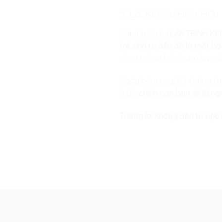
5. Lời Kết: Sự Hiện H
Hành trình tại
LẬP TRÌNH KID
trẻ sinh ra đều đã là một b
cùng trẻ gỡ bỏ những lớp vỏ
Ngày hôm nay, khi chúng ta 
ở đó
chính con bạn sẽ là ngườ
Tương lai không đến từ việc 