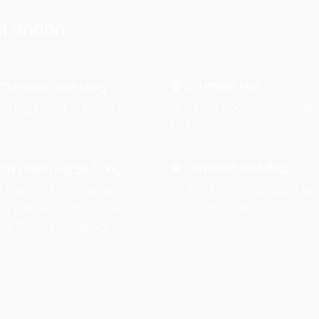
i nhánh
Chi nhánh Huế :
Chi nhánh Vĩnh Long :
19 Kiệt 39 Hoàng Quốc Việt, 
75 Nguyễn Huệ, P.2, TP Vĩnh
Huế
g
Chi nhánh Đà Nẵng :
Chi nhánh Hai Bà Trưng
:
Số 76-78 Bạch Đằng, Q. Hải
27 phố Lò Đúc, Phường
Châu, TP. Đà Nẵng
m Đình Hổ, Quận Hai Bà
ng, Thành phố Hà Nội