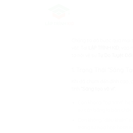
Skip
to
content
Chúng ta đã bước qua mọi t
vật. Tại
LẬP TRÌNH KID
, vào 
ta nói về sự
Tự Do Tuyệt Đối
1. Trạng Thái “Sáng Tạo
Khi đã chạm đến đỉnh cao, 
tính
“Sáng tạo vô vi”
.
Con không “lập trình” hệ 
sự cân bằng là bản chất 
Con không “điều khiển” 
trong sự hòa hợp hoàn hả