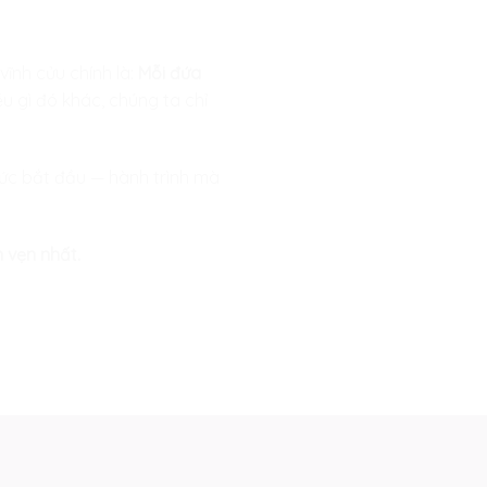
vĩnh cửu chính là:
Mỗi đứa
u gì đó khác, chúng ta chỉ
thức bắt đầu — hành trình mà
n vẹn nhất.