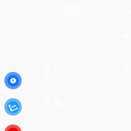
Ch
Hệ thống đào tạo theo phương
pháp STEAM tiên tiến. Mọi chi
Số 
tiết xin liên hệ:
Lon
0367 448 499
laptrinhkid.it@gmail.com
https://laptrinhkid.com
Số 
Số 48, Ngõ 215 Định Công
Phạ
Thượng, Định Công, Hoàng
Trư
Mai, Hà Nội