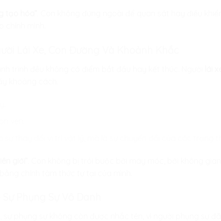
g tạo hóa”
. Con không đứng ngoài để quan sát hay điều khiể
o chính mình.
gười Lái Xe, Con Đường Và Khoảnh Khắc
ành trình đều không có điểm bắt đầu hay kết thúc. Người
lái x
ấy khoảng cách.
y.
ọn vẹn.
sự thay đổi vị trí vật lý, mà là sự chuyển đổi của các trạng t
ên giới”
. Con không bị trói buộc bởi máy móc, bởi không gian,
bằng chính tâm thức tự tại của mình.
– Sự Phụng Sự Vô Danh
, sự phụng sự không còn được nhắc tên, vì người phụng sự đã