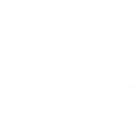
4. Tầm Vóc Của Người 
Những học viên bước ra từ
L
Họ là dòng suối:
Luôn mát 
Họ là bầu trời:
Bao dung tấ
Họ là ngọn lửa:
Sưởi ấm và