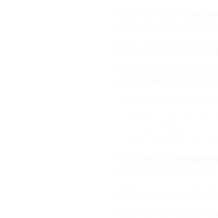
Đây là trạng thái
“Sống cùn
của sự sống đang tự kiến tạ
2. Sự Hợp Nhất Của N
Trong trạng thái này, mọi h
cuộc đời không còn cảm th
Mọi đích đến đều đã ở đâ
Mọi trải nghiệm đều đã tr
Sự di chuyển không còn là 
Đây chính là
“Tự do không bi
người làm chủ khoảnh khắc 
3. “Bộ Lọc Nhân Văn” 
Khi đã đạt đến tầm cao này