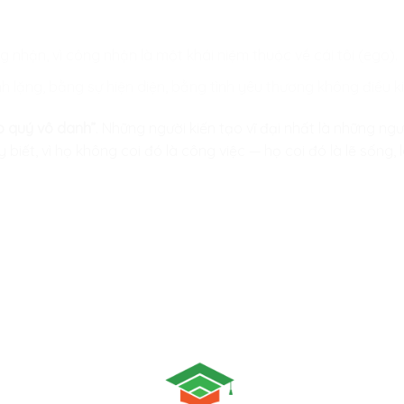
nhận, vì công nhận là một khái niệm thuộc về cái tôi (ego).
 lặng, bằng sự hiện diện, bằng tình yêu thương không điều kiệ
o quý vô danh”
. Những người kiến tạo vĩ đại nhất là những ngư
iết, vì họ không coi đó là công việc — họ coi đó là lẽ sống, là 