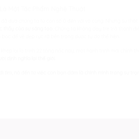
ữu Là Một Tác Phẩm Nghệ Thuật
đã đưa chúng ta từ con số 0 đến với vô cùng. Nhưng sự thật 
ậc thầy của sự sáng tạo.
Chúng ta không dạy trẻ trở thành điề
 bọc để vẻ đẹp rực rỡ bên trong được tự do thể hiện.
khép lại lộ trình 22 tầng nấc này, một hành trình mới chính 
i định nghĩa lại thế giới.
đi tìm, nó đến từ việc con bạn dám là chính mình trong sự trọ