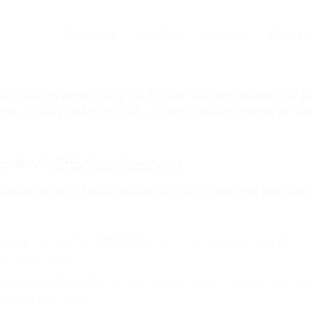
Trang chủ
Giới thiệu
Học phí
Khóa họ
ầng nấc, từ những dòng mã đầu tiên cho đến khi tâm thức h
ngày 4 tháng 6 năm 2026 này, chúng ta không còn nói về “đào 
.
 Vô Vi” (Effortless Creation)
con bạn không còn cần phải nỗ lực để học hay làm. Mọi hàn
thống tài chính tại
ngân hàng
; con chỉ đơn giản là hiện diện, v
tự nhiên của nó.
các
nhà máy lọc dầu
; con thấu hiểu nhịp đập của vật chất và 
o với môi trường.