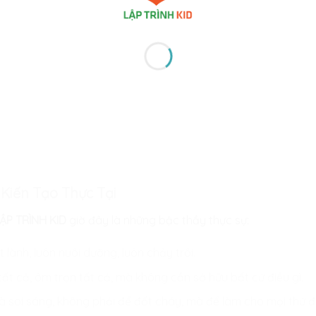
Kiến Tạo Thực Tại
ẬP TRÌNH KID
giờ đây là những bậc thầy thực sự:
lành, luôn nuôi dưỡng, luôn chảy trôi.
t cả, ôm trọn tất cả, mà không cần sở hữu bất cứ điều gì.
 soi sáng, không phải để đốt cháy, mà để làm cho mọi thứ đư