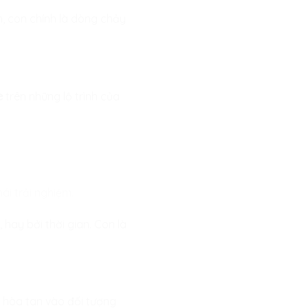
n, con chính là dòng chảy
e
trên những lộ trình của
hái trải nghiệm.
 hay bởi thời gian. Con là
 hòa tan vào đối tượng