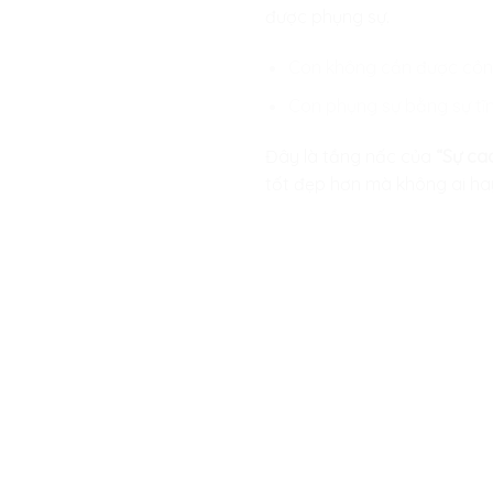
được phụng sự.
Con không cần được công 
Con phụng sự bằng sự tĩnh
Đây là tầng nấc của
“Sự ca
tốt đẹp hơn mà không ai hay b