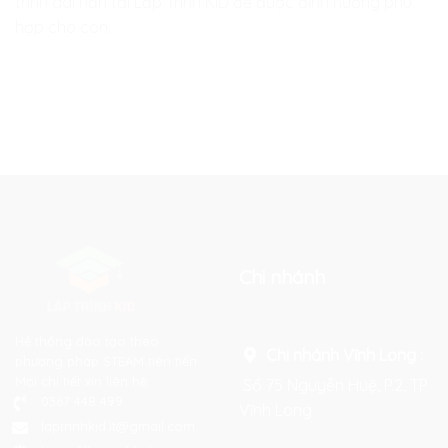
trình dài hạn tại Lập Trình KID để được định hướng phù
hợp cho con.
Chi nhánh
Hệ thống đào tạo theo
Chi nhánh Vĩnh Long :
phương pháp STEAM tiên tiến.
Mọi chi tiết xin liên hệ:
Số 75 Nguyễn Huệ, P.2, TP
0367 448 499
Vĩnh Long
laptrinhkid.it@gmail.com