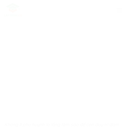
Skip
to
content
Không ít phụ huynh lo lắng làm sao để con duy trì đam