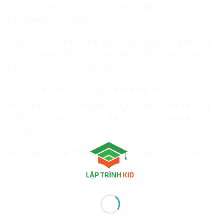
tạo sản phẩm. Trẻ có thể bắt đầu với những nội dung
trực quan như Scratch.
Sau đó, phụ huynh có thể cân nhắc các hướng nâng cao
hơn như Python hoặc AI. Điều này tạo thành một hành
trình học liên tục, không bị đứt đoạn.
4. Lộ trình dài hạn giúp trẻ không bỏ cuộc
Một lộ trình rõ ràng là yếu tố quyết định việc trẻ có đi xa
hay không. Nếu học rời rạc, trẻ rất dễ mất phương
hướng.
Phụ huynh có thể tham khảo hướng tiếp cận phổ biến:
Bắt đầu với Scratch để làm quen tư duy lập trình
Tiếp cận Python khi trẻ đã có nền tảng
Mở rộng sang AI hoặc các nội dung công nghệ khác