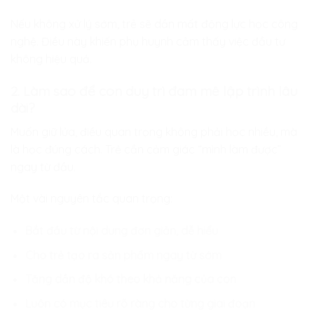
Nếu không xử lý sớm, trẻ sẽ dần mất động lực học công
nghệ. Điều này khiến phụ huynh cảm thấy việc đầu tư
không hiệu quả.
2. Làm sao để con duy trì đam mê lập trình lâu
dài?
Muốn giữ lửa, điều quan trọng không phải học nhiều, mà
là học đúng cách. Trẻ cần cảm giác “mình làm được”
ngay từ đầu.
Một vài nguyên tắc quan trọng:
Bắt đầu từ nội dung đơn giản, dễ hiểu
Cho trẻ tạo ra sản phẩm ngay từ sớm
Tăng dần độ khó theo khả năng của con
Luôn có mục tiêu rõ ràng cho từng giai đoạn