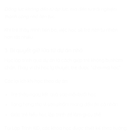
Động lực không đến từ áp lực, mà đến từ trải nghiệm
thành công nhỏ liên tục.
Khi trẻ thấy mình tiến bộ, việc học sẽ trở nên tự nhiên
hơn rất nhiều.
3. Bí quyết giữ lửa từ dự án nhỏ
Học lập trình qua dự án là cách giúp trẻ không bị nhàm
chán. Thay vì chỉ học lý thuyết, trẻ được “chơi mà học”.
Các lợi ích khi học theo dự án:
Trẻ thấy ngay kết quả sau mỗi buổi học
Tăng hứng thú vì sản phẩm mang dấu ấn cá nhân
Giúp trẻ hiểu học lập trình để làm gì cụ thể
Tại Lập Trình KID, các khóa học được thiết kế theo hướng