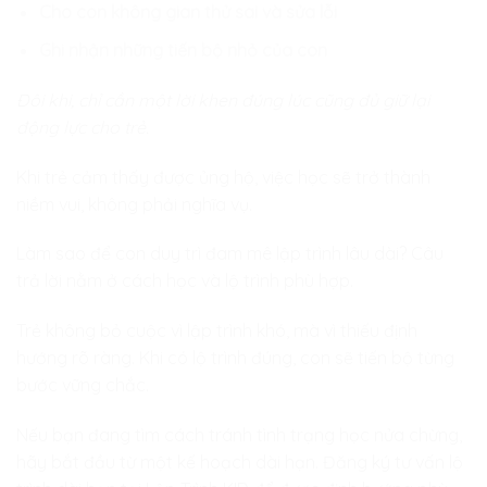
Cho con không gian thử sai và sửa lỗi
Ghi nhận những tiến bộ nhỏ của con
Đôi khi, chỉ cần một lời khen đúng lúc cũng đủ giữ lại
động lực cho trẻ.
Khi trẻ cảm thấy được ủng hộ, việc học sẽ trở thành
niềm vui, không phải nghĩa vụ.
Làm sao để con duy trì đam mê lập trình lâu dài? Câu
trả lời nằm ở cách học và lộ trình phù hợp.
Trẻ không bỏ cuộc vì lập trình khó, mà vì thiếu định
hướng rõ ràng. Khi có lộ trình đúng, con sẽ tiến bộ từng
bước vững chắc.
Nếu bạn đang tìm cách tránh tình trạng học nửa chừng,
hãy bắt đầu từ một kế hoạch dài hạn. Đăng ký tư vấn lộ