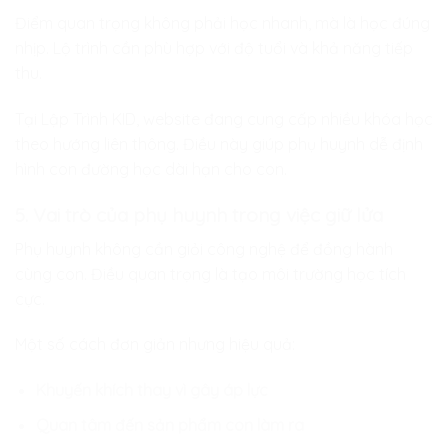
Điểm quan trọng không phải học nhanh, mà là học đúng
nhịp. Lộ trình cần phù hợp với độ tuổi và khả năng tiếp
thu.
Tại Lập Trình KID, website đang cung cấp nhiều khóa học
theo hướng liên thông. Điều này giúp phụ huynh dễ định
hình con đường học dài hạn cho con.
5. Vai trò của phụ huynh trong việc giữ lửa
Phụ huynh không cần giỏi công nghệ để đồng hành
cùng con. Điều quan trọng là tạo môi trường học tích
cực.
Một số cách đơn giản nhưng hiệu quả:
Khuyến khích thay vì gây áp lực
Quan tâm đến sản phẩm con làm ra