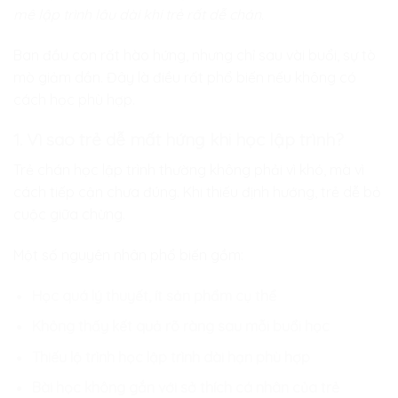
mê lập trình lâu dài khi trẻ rất dễ chán.
Ban đầu con rất hào hứng, nhưng chỉ sau vài buổi, sự tò
mò giảm dần. Đây là điều rất phổ biến nếu không có
cách học phù hợp.
1. Vì sao trẻ dễ mất hứng khi học lập trình?
Trẻ chán học lập trình thường không phải vì khó, mà vì
cách tiếp cận chưa đúng. Khi thiếu định hướng, trẻ dễ bỏ
cuộc giữa chừng.
Một số nguyên nhân phổ biến gồm:
Học quá lý thuyết, ít sản phẩm cụ thể
Không thấy kết quả rõ ràng sau mỗi buổi học
Thiếu lộ trình học lập trình dài hạn phù hợp
Bài học không gắn với sở thích cá nhân của trẻ