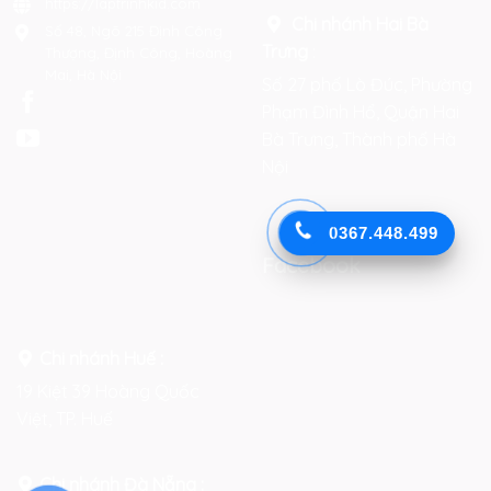
https://laptrinhkid.com
Chi nhánh Hai Bà
Số 48, Ngõ 215 Định Công
Trưng
:
Thượng, Định Công, Hoàng
Mai, Hà Nội
Số 27 phố Lò Đúc, Phường
Phạm Đình Hổ, Quận Hai
Bà Trưng, Thành phố Hà
Nội
0367.448.499
Facebook
Chi nhánh Huế :
19 Kiệt 39 Hoàng Quốc
Việt, TP. Huế
Chi nhánh Đà Nẵng :