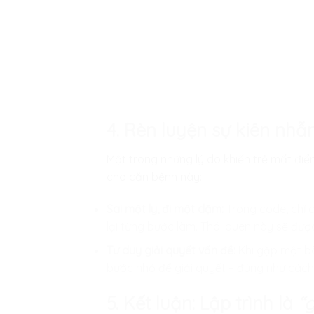
4. Rèn luyện sự kiên nhẫn
Một trong những lý do khiến trẻ mất điể
cho căn bệnh này:
Sai một ly, đi một dặm:
Trong code, chỉ c
lại từng bước làm. Thói quen này sẽ được
Tư duy giải quyết vấn đề:
Khi gặp một bài
bước nhỏ để giải quyết – đúng như cách 
5. Kết luận: Lập trình là
“g