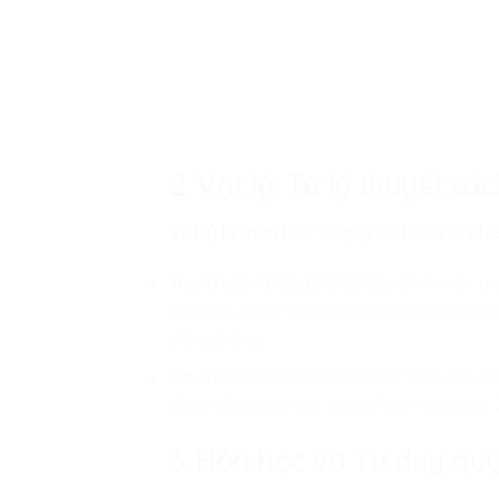
2. Vật lý: Từ lý thuyết s
Vật lý là môn học về quy luật của tự nhi
Trọng lực và Gia tốc:
Để lập trình một tr
quá lớn, nhân vật sẽ rơi rất nhanh. Đây
động bằng.
Va chạm và Phản xạ:
Khi lập trình trò c
thức về quang học và cơ học này được t
3. Hóa học và Tư duy quy