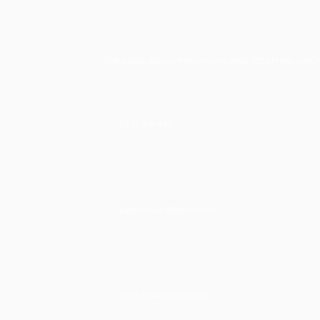
Hệ thống đào tạo theo phương pháp STEAM tiên tiến. Mọi
0367 448 499
laptrinhkid.it@gmail.com
https://laptrinhkid.com