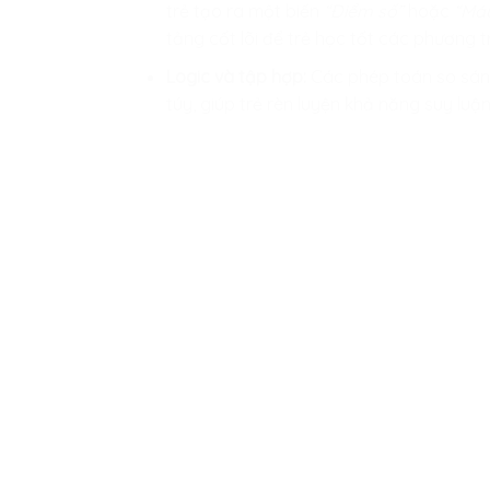
trẻ tạo ra một biến
“Điểm số”
hoặc
“Máu
tảng cốt lõi để trẻ học tốt các phương t
Logic và tập hợp:
Các phép toán so sánh
túy, giúp trẻ rèn luyện khả năng suy luậ