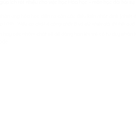
 giúp ích rất nhiều cho việc học Hóa học – môn học đòi hỏi sự
hản ứng hóa học diễn ra cần các điều kiện nhất định (nhiệt đ
p trình:
“Nếu có chất A cộng chất B và đủ nhiệt độ, thì kết quả 
hay các nhóm chất sẽ dễ dàng hơn khi trẻ có tư duy phân lo
ode.