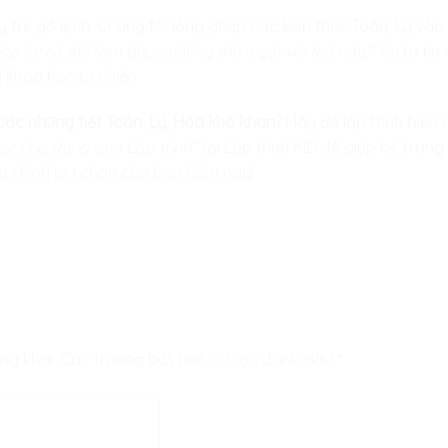
y trẻ gõ lệnh. Chúng tôi lồng ghép các kiến thức Toán, Lý vào
ớp lại có thể làm được những thứ tuyệt vời thế này!”.
Sự tự tin
khoa học tự nhiên.
ớc những tiết Toán, Lý, Hóa khô khan?
Hãy để lập trình biến
ọc ứng dụng qua Lập trình”
tại
Lập trình KID
để giúp bé trang
từ chính lựa chọn của bạn hôm nay!
ng khai.
Các trường bắt buộc được đánh dấu
*