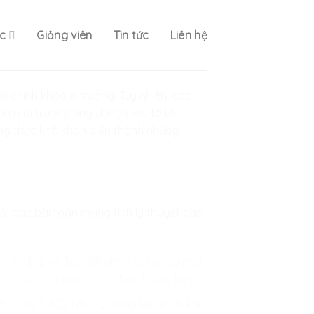
c
Giảng viên
Tin tức
Liên hệ
n chính khóa ở trường. Tuy nhiên, các
 là môi trường ứng dụng thực tế tốt
ông thức khô khan biến thành những
iải các bài toán mang tính lý thuyết cao,
 tọa độ $x$ và $y$. Để nhân vật quay một
iến thức mà không cần học thuộc lòng.
học và THCS. Nhưng trong lập trình, khi