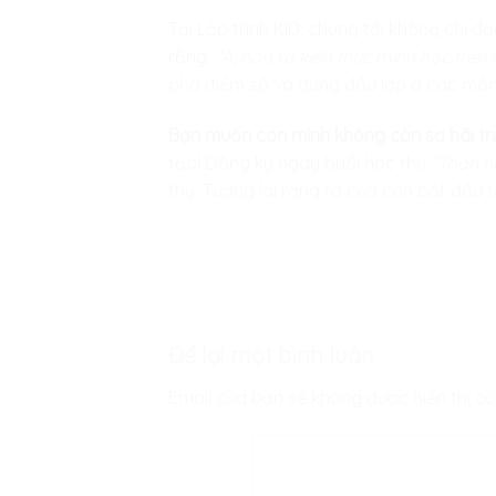
Tại
Lập trình KID
, chúng tôi không chỉ dạ
rằng:
“À, hóa ra kiến thức mình học trên l
phá điểm số và đứng đầu lớp ở các môn 
Bạn muốn con mình không còn sợ hãi trư
tạo! Đăng ký ngay buổi học thử
“Toán h
thụ. Tương lai rạng rỡ của con bắt đầu 
Để lại một bình luận
Email của bạn sẽ không được hiển thị cô