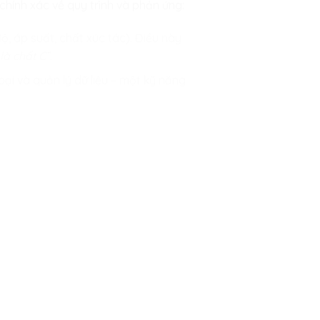
 chính xác về quy trình và phản ứng:
ộ, áp suất, chất xúc tác). Điều này
là chất C”.
ại và quản lý dữ liệu – một kỹ năng