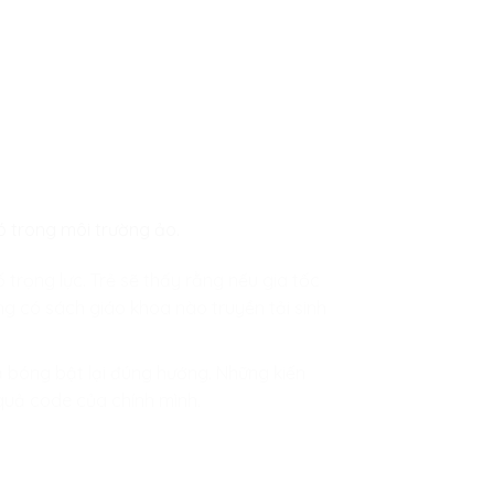
đó trong môi trường ảo.
số trọng lực. Trẻ sẽ thấy rằng nếu gia tốc
ng có sách giáo khoa nào truyền tải sinh
uả bóng bật lại đúng hướng. Những kiến
quả code của chính mình.