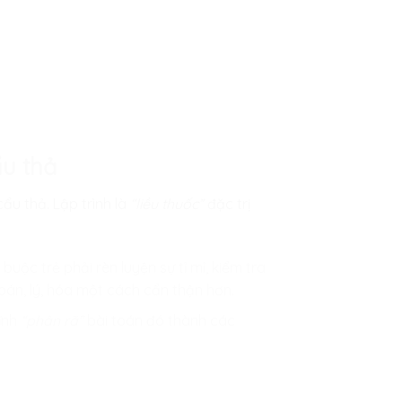
ẩu thả
ẩu thả. Lập trình là
“liều thuốc”
đặc trị
uộc trẻ phải rèn luyện sự tỉ mỉ, kiểm tra
toán, lý, hóa một cách cẩn thận hơn.
ĩnh
“phân rã”
bài toán đó thành các