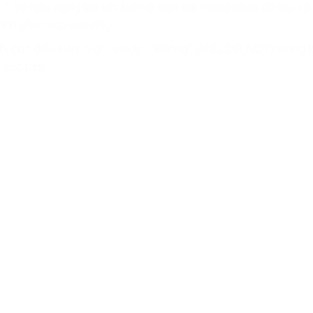
”,
trẻ hiểu ngay lập tức biến là một cái thùng chứa dữ liệu có
rình phức tạp sau này.
, các điều kiện
“Và”, “Hoặc”,
“Không” (AND, OR, NOT) trong lậ
n sắc bén.