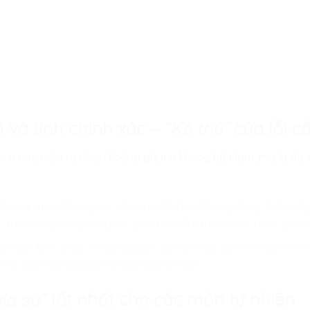
 và tính chính xác –
“Kẻ thù”
của lỗi c
m ở các môn tự nhiên không phải vì không biết làm, mà là do c
ần sai một dấu ngoặc, chương trình sẽ không chạy. Điều này b
 trẻ mang vào phòng thi, giúp trẻ kiểm tra lại các bước giải 
 toán khó, thay vì hoảng loạn, đứa trẻ học lập trình sẽ bình t
trẻ sửa một lỗi Bug trong chương trình.
ia sư”
tốt nhất cho các môn tự nhiên