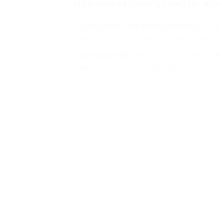
Nghe có vẻ xa lạ, nhưng tư duy lập trình
Tư duy thuật toán trong phản ứng:
Một p
tương ứng với cấu trúc “If-Then” trong lậ
Quản lý dữ liệu:
Việc học bảng tuần hoàn 
then chốt được rèn luyện qua việc viết c