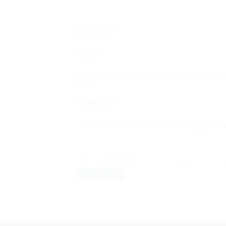
Bình luận
*
Tên
*
Email
*
Trang web
Lưu tên của tôi, email, và trang web t
The reCAPTCHA verification period has e