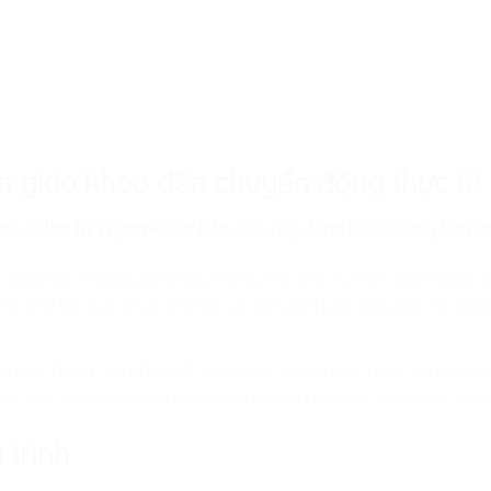
ách giáo khoa đến chuyển động thực tế
ên, và lập trình game chính là việc xây dựng lại các quy luật 
ò chơi như
Flappy Bird
hay
Mario
, trẻ phải tự thiết lập thông 
 chính là bài học thực tế nhất về các định luật Newton mà khô
hơi bắn bóng, trẻ phải tính toán góc tới và góc phản xạ để q
rẻ tiếp thu một cách chủ động thông qua việc quan sát kết 
 trình