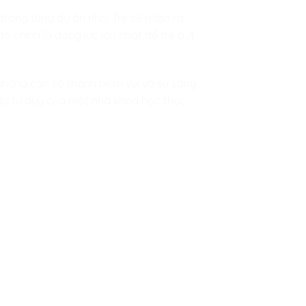
 trong từng dự án nhỏ. Trẻ sẽ nhận ra
 đó chính là động lực lớn nhất để trẻ bứt
 những con số thành niềm vui và sự sáng
 bị tư duy của một nhà khoa học thực