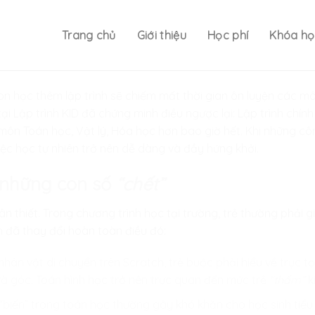
Trang chủ
Giới thiệu
Học phí
Khóa họ
on học thêm lập trình sẽ chiếm mất thời gian ôn luyện các mô
tại
Lập trình KID
đã chứng minh điều ngược lại: Lập trình chính
c môn Toán học, Vật lý, Hóa học hơn bao giờ hết. Khi những c
ệc học tự nhiên trở nên dễ dàng và đầy hứng khởi.
à những con số
“chết”
ân thiết. Trong chương trình học tại trường, trẻ thường phải g
h đã thay đổi hoàn toàn điều đó:
 nhân vật di chuyển trên Scratch, trẻ buộc phải hiểu về trục
và góc. Toán hình học trở nên trực quan đến mức trẻ
“thấm”
k
“biến” trong toán học thường gây khó khăn cho học sinh tiểu 