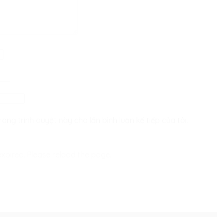
rong trình duyệt này cho lần bình luận kế tiếp của tôi.
xpired. Please reload the page.