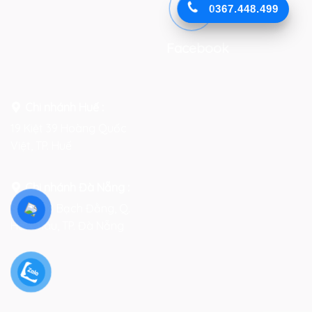
0367.448.499
Facebook
Chi nhánh Huế :
19 Kiệt 39 Hoàng Quốc
Việt, TP. Huế
Chi nhánh Đà Nẵng :
Số 76-78 Bạch Đằng, Q.
Hải Châu, TP. Đà Nẵng