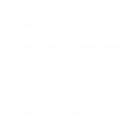
con trai
không? Câu trả lời là không.
Lập trình là kỹ năng của thời đại, không thuộc về riêng
giới nào.
Điều quan trọng là trẻ được tiếp cận đúng
cách.
1. Định kiến giới trong công nghệ đến từ đâu?
Định kiến giới trong công nghệ thường bắt nguồn từ thói
quen suy nghĩ cũ. Nhiều người vô thức gắn công nghệ với
con trai.
Thực tế, điều này không phản ánh đúng năng lực của trẻ.
Con gái hoàn toàn có thể học tốt nếu được khuyến
khích đúng.
Một số nguyên nhân phổ biến gồm:
Quan niệm xã hội lâu đời về vai trò nam và nữ