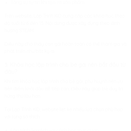
Tăng sự tự tin khi tạo ra sản phẩm
Trên website, Lập Trình KID cung cấp các khóa học theo
độ tuổi từ 6 đến 15. Nội dung được xây dựng theo định
hướng STEAM.
Điều này cho thấy con gái hoàn toàn có thể tham gia và
phát triển như bất kỳ ai.
3. Khóa học lập trình cho bé gái nên bắt đầu từ
đâu?
Khi tìm khóa học lập trình cho bé gái, phụ huynh nên ưu
tiên điểm khởi đầu dễ tiếp cận. Điều này giúp trẻ duy trì
hứng thú lâu hơn.
Tại Lập Trình KID, website liệt kê nhiều lựa chọn phù hợp
với từng sở thích:
Lập trình Scratch
với cách học trực quan