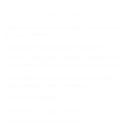
Ít hình mẫu nữ trong lĩnh vực công nghệ
Phụ huynh thiếu thông tin về ngành học
Trẻ không cần phù hợp với định kiến. Trẻ cần môi trường
phù hợp với chính mình.
2. Con gái có nên học lập trình không?
Câu hỏi con gái có nên học lập trình thường đến từ sự lo
lắng. Tuy nhiên, nỗi lo này không nên trở thành rào cản.
Lập trình giúp trẻ phát triển tư duy và kỹ năng quan
trọng. Đây là giá trị dành cho mọi đứa trẻ.
Một số lợi ích rõ ràng gồm:
Phát triển tư duy logic và hệ thống
Rèn khả năng giải quyết vấn đề