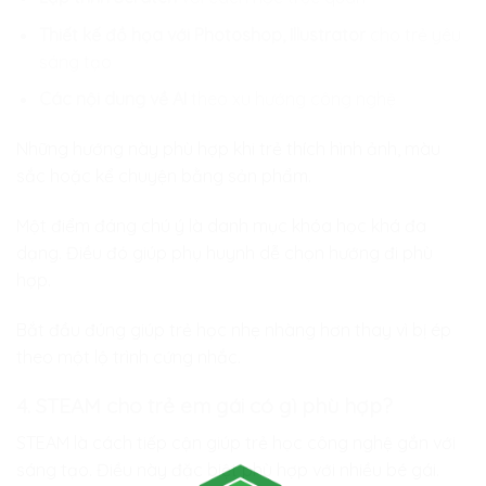
Thiết kế đồ họa với Photoshop, Illustrator
cho trẻ yêu
sáng tạo
Các nội dung về AI
theo xu hướng công nghệ
Những hướng này phù hợp khi trẻ thích hình ảnh, màu
sắc hoặc kể chuyện bằng sản phẩm.
Một điểm đáng chú ý là danh mục khóa học khá đa
dạng. Điều đó giúp phụ huynh dễ chọn hướng đi phù
hợp.
Bắt đầu đúng giúp trẻ học nhẹ nhàng hơn thay vì bị ép
theo một lộ trình cứng nhắc.
4. STEAM cho trẻ em gái có gì phù hợp?
STEAM là cách tiếp cận giúp trẻ học công nghệ gắn với
sáng tạo. Điều này đặc biệt phù hợp với nhiều bé gái.