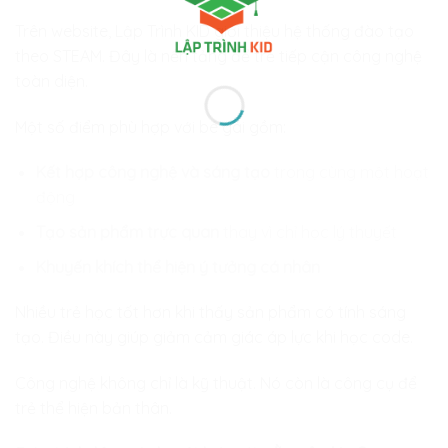
Trên website, Lập Trình KID giới thiệu hệ thống đào tạo
theo STEAM. Đây là nền tảng để trẻ tiếp cận công nghệ
toàn diện.
Một số điểm phù hợp với bé gái gồm:
Kết hợp công nghệ và sáng tạo
trong cùng một hoạt
động
Tạo sản phẩm trực quan
thay vì chỉ học lý thuyết
Khuyến khích thể hiện ý tưởng cá nhân
Nhiều trẻ học tốt hơn khi thấy sản phẩm có tính sáng
tạo. Điều này giúp giảm cảm giác áp lực khi học code.
Công nghệ không chỉ là kỹ thuật. Nó còn là công cụ để
trẻ thể hiện bản thân.