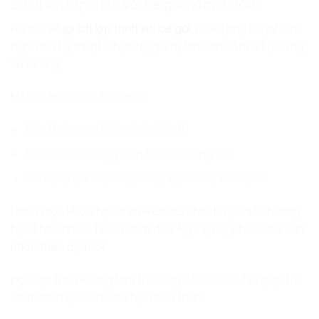
5. Lợi ích lập trình với bé gái nằm ở đâu?
Khi nói về
lợi ích lập trình với bé gái
, nhiều phụ huynh chỉ
nghĩ đến kỹ thuật. Thực tế, giá trị lớn hơn nằm ở kỹ năng
và tư duy.
Một số lợi ích nổi bật gồm:
Rèn thói quen thử sai và kiên trì
Phát triển tư duy phản biện và sáng tạo
Mở rộng lựa chọn nghề nghiệp trong tương lai
Danh mục khóa học trên website cho thấy nhiều hướng
học khác nhau. Từ Scratch đến AI, phụ huynh có thể cân
nhắc theo độ tuổi.
Học lập trình không làm trẻ thay đổi cá tính. Nó giúp trẻ
có thêm một cách thể hiện bản thân.