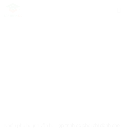
Skip
to
content
Nhiều phụ huynh vẫn hỏi:
lập trình có phải chỉ dành cho