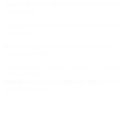
Lập trình có phải chỉ dành cho con trai?
Câu trả lời rõ
ràng là không.
Công nghệ là cơ hội mở cho mọi đứa trẻ, không phân
biệt giới tính.
Điều quan trọng là chọn đúng cách tiếp cận và môi
trường học phù hợp.
Nếu bạn đang tìm hướng học cho bé gái 7–14 tuổi, hãy
bắt đầu từ STEAM.
Đăng ký tư vấn lộ trình STEAM tại Lập Trình KID
để được
gợi ý phù hợp với con.