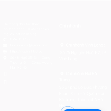
Hệ thống đào tạo theo
Chi nhánh
phương pháp STEAM tiên tiến.
Mọi chi tiết xin liên hệ:
0367 448 499
Chi nhánh Vĩnh Long :
laptrinhkid.it@gmail.com
https://laptrinhkid.com
Số 75 Nguyễn Huệ, P.2, TP
Số 48, Ngõ 215 Định Công
Vĩnh Long
Thượng, Định Công, Hoàng
Mai, Hà Nội
Chi nhánh Hai Bà
Trưng
:
Số 27 phố Lò Đúc, Phường
Phạm Đình Hổ, Quận Hai
Bà Trưng, Thành phố Hà
Nội