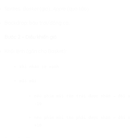
Sprites:
Basket
(giỏ),
Apple
(quả táo).
Backdrop: bầu trời/đồng cỏ.
Bước 2 – Điều khiển giỏ
Khối lệnh (gắn cho Basket):
khi nhấn cờ xanh
mãi mãi
nếu phím mũi tên trái được nhấn → đổi x
-10
nếu phím mũi tên phải được nhấn → đổi x
+10