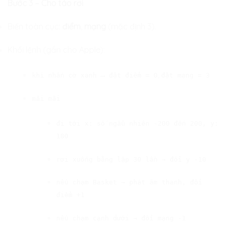
Bước 3 – Cho táo rơi
Biến toàn cục:
điểm
,
mạng
(mặc định 3).
Khối lệnh (gắn cho Apple):
→
,
khi nhấn cờ xanh
đặt điểm = 0
đặt mạng = 3
mãi mãi
đi tới x: số ngẫu nhiên -200 đến 200, y:
180
rơi xuống bằng lặp 30 lần → đổi y -10
nếu chạm Basket → phát âm thanh, đổi
điểm +1
nếu chạm cạnh dưới → đổi mạng -1