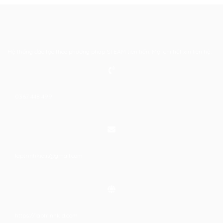
Hệ thống đào tạo theo phương pháp STEAM tiên tiến. Mọi chi tiết xin liên hệ:
0367 448 499
laptrinhkid.it@gmail.com
https://laptrinhkid.com