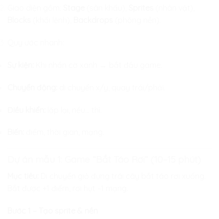
Giao diện gồm:
Stage
(sân khấu),
Sprites
(nhân vật),
Blocks
(khối lệnh),
Backdrops
(phông nền).
Quy ước nhanh:
Sự kiện:
Khi nhấn cờ xanh → bắt đầu game.
Chuyển động:
di chuyển x/y, quay trái/phải.
Điều khiển:
lặp lại, nếu… thì.
Biến:
điểm, thời gian, mạng.
Dự án mẫu 1: Game “Bắt Táo Rơi” (10–15 phút)
Mục tiêu:
Di chuyển giỏ đựng trái cây bắt táo rơi xuống.
Bắt được +1 điểm, rơi hụt –1 mạng.
Bước 1 – Tạo sprite & nền