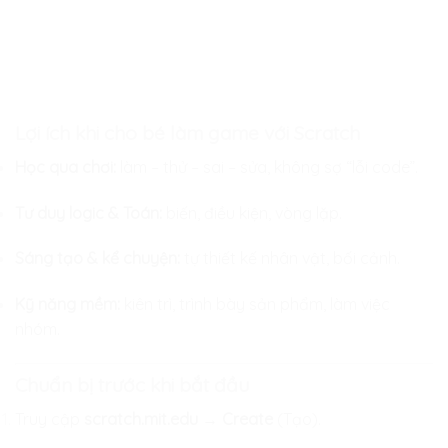
Lợi ích khi cho bé làm game với Scratch
Học qua chơi:
làm – thử – sai – sửa, không sợ “lỗi code”.
Tư duy logic & Toán:
biến, điều kiện, vòng lặp.
Sáng tạo & kể chuyện:
tự thiết kế nhân vật, bối cảnh.
Kỹ năng mềm:
kiên trì, trình bày sản phẩm, làm việc
nhóm.
Chuẩn bị trước khi bắt đầu
Truy cập
scratch.mit.edu
→
Create
(Tạo).