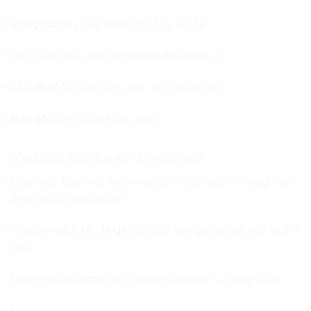
Vòng lặp:
hoặc
mãi mãi
lặp lại n lần
Điều kiện:
(va chạm, đạt điểm,…)
nếu… thì
Chuyển động:
,
,
đổi x/y
trỏ tới
trượt tới
Biến số:
,
,
điểm
mạng
thời_gian
Mẹo cho phụ huynh & giáo viên
Chia mục tiêu nhỏ: “hôm nay làm di chuyển”, “ngày mai
thêm điểm/âm thanh”.
Khuyến khích
kể chuyện
: bé đặt tên game, viết mô tả 2–3
câu.
Luôn cho bé
trình chiếu
game cuối buổi → tăng tự tin.