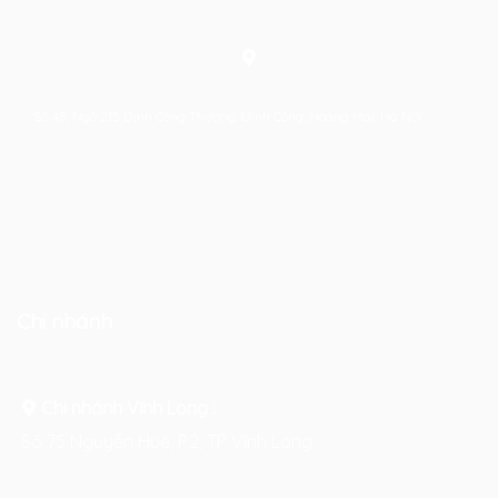
Số 48, Ngõ 215 Định Công Thượng, Định Công, Hoàng Mai, Hà Nội
Chi nhánh
Chi nhánh Vĩnh Long :
Số 75 Nguyễn Huệ, P.2, TP Vĩnh Long