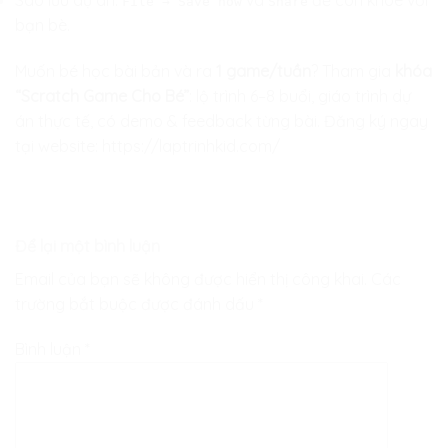
Sao lưu dự án:
và
để con khoe với
File → Save now
Share
bạn bè.
Muốn bé học bài bản và ra
1 game/tuần
? Tham gia
khóa
“Scratch Game Cho Bé”
: lộ trình 6–8 buổi, giáo trình dự
án thực tế, có demo & feedback từng bài. Đăng ký ngay
tại website:
https://laptrinhkid.com/
Để lại một bình luận
Email của bạn sẽ không được hiển thị công khai.
Các
trường bắt buộc được đánh dấu
*
Bình luận
*