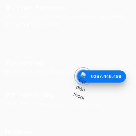
Chi nhánh Hai Bà Trưng
:
Số 27 phố Lò Đúc, Phường Phạm Đình Hổ, Quận Hai Bà
Trưng, Thành phố Hà Nội
Chi nhánh Huế :
19 Kiệt 39 Hoàng Quốc Việt, TP. Huế
0367.448.499
Chi nhánh Đà Nẵng :
Số 76-78 Bạch Đằng, Q. Hải Châu, TP. Đà Nẵng
Facebook