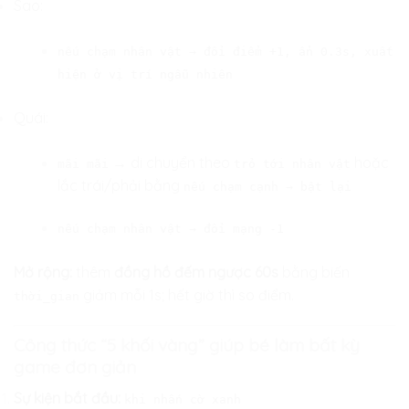
Sao:
nếu chạm nhân vật → đổi điểm +1, ẩn 0.3s, xuất
hiện ở vị trí ngẫu nhiên
Quái:
→ di chuyển theo
hoặc
mãi mãi
trỏ tới nhân vật
lắc trái/phải bằng
nếu chạm cạnh → bật lại
nếu chạm nhân vật → đổi mạng -1
Mở rộng:
thêm
đồng hồ đếm ngược 60s
bằng biến
giảm mỗi 1s; hết giờ thì so điểm.
thời_gian
Công thức “5 khối vàng” giúp bé làm
bất kỳ
game đơn giản
Sự kiện bắt đầu:
khi nhấn cờ xanh