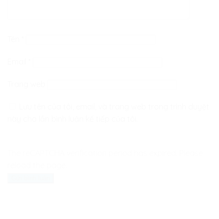
Tên
*
Email
*
Trang web
Lưu tên của tôi, email, và trang web trong trình duyệt
này cho lần bình luận kế tiếp của tôi.
The reCAPTCHA verification period has expired. Please
reload the page.