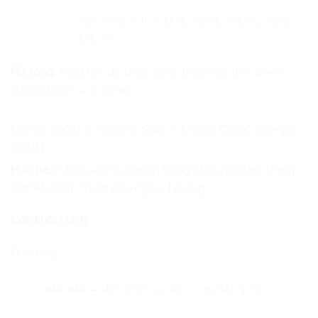
nếu mạng = 0 → phát "game over", dừng
tất cả
Mở rộng:
tăng tốc độ theo điểm; thêm vật thể “bom”
(chạm bom → -1 điểm).
Dự án mẫu 2: “Chạm Sao – Tránh Quái” (15–20
phút)
Mục tiêu:
Nhân vật di chuyển bằng phím mũi tên, chạm
Star
+1 điểm; chạm
Enemy
trừ 1 mạng.
Các khối chính
Nhân vật:
→ đọc phím →
,
mãi mãi
đổi x ±6
đổi y ±6