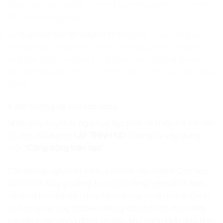
được qua việc “gỡ lỗi” chính là kỹ năng quan trọng nhất
để con trưởng thành.
Tư duy Đạo đức số (Digital Ethics):
Một “siêu năng lực”
mà không có đạo đức là một mối nguy hại. Chúng tôi
dạy con cách sử dụng công nghệ một cách nhân văn,
bảo mật dữ liệu và tạo ra những giá trị tốt đẹp cho cộng
đồng.
4. Môi trường để con tỏa sáng
Nhiều phụ huynh lo ngại học lập trình sẽ khiến trẻ trở nên
cô độc. Nhưng tại
LẬP TRÌNH KID
, chúng tôi xây dựng
một
“Cộng đồng Kiến tạo”
.
Con không ngồi một mình, con làm việc nhóm. Con học
cách trình bày ý tưởng, học cách lắng nghe phản biện
và cùng bạn bè hiện thực hóa những dự án thú vị. Chính
sự tương tác này đã biến những đứa trẻ vốn nhút nhát
trở nên tự tin, năng động và giàu khả năng lãnh đạo hơn