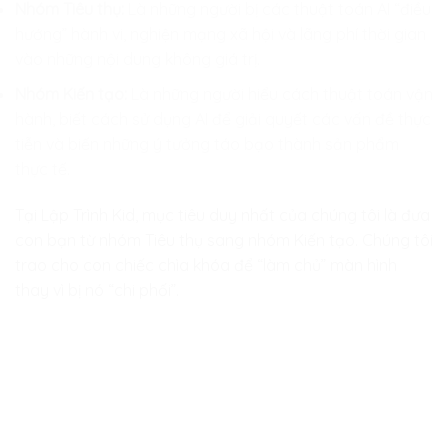
Nhóm Tiêu thụ:
Là những người bị các thuật toán AI “điều
hướng” hành vi, nghiện mạng xã hội và lãng phí thời gian
vào những nội dung không giá trị.
Nhóm Kiến tạo:
Là những người hiểu cách thuật toán vận
hành, biết cách sử dụng AI để giải quyết các vấn đề thực
tiễn và biến những ý tưởng táo bạo thành sản phẩm
thực tế.
Tại Lập Trình Kid, mục tiêu duy nhất của chúng tôi là đưa
con bạn từ nhóm Tiêu thụ sang nhóm Kiến tạo. Chúng tôi
trao cho con chiếc chìa khóa để “làm chủ” màn hình
thay vì bị nó “chi phối”.