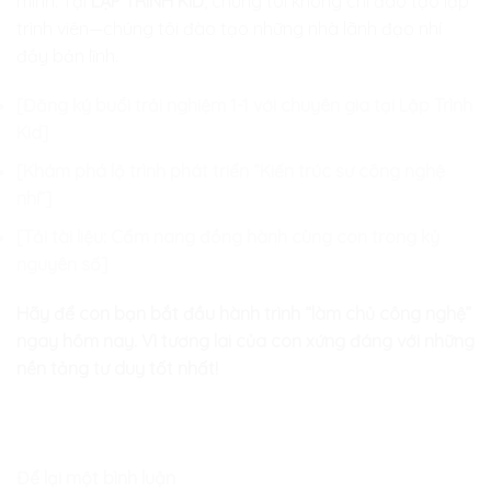
mình. Tại
LẬP TRÌNH KID
, chúng tôi không chỉ đào tạo lập
trình viên—chúng tôi đào tạo những nhà lãnh đạo nhí
đầy bản lĩnh.
[Đăng ký buổi trải nghiệm 1-1 với chuyên gia tại Lập Trình
Kid]
[Khám phá lộ trình phát triển “Kiến trúc sư công nghệ
nhí”]
[Tải tài liệu: Cẩm nang đồng hành cùng con trong kỷ
nguyên số]
Hãy để con bạn bắt đầu hành trình “làm chủ công nghệ”
ngay hôm nay. Vì tương lai của con xứng đáng với những
nền tảng tư duy tốt nhất!
Để lại một bình luận