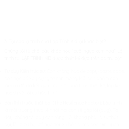
3. Tại sao lộ trình của Lập Trình Kid lại khác biệt?
Chúng tôi từ chối các khóa học “cưỡi ngựa xem hoa”. Lộ
trình tại
LẬP TRÌNH KID
được thiết kế dựa trên ba trụ cột:
Tư duy Kiến trúc sư:
Con không học để copy-paste code,
con học để xây dựng từ nền móng. Mỗi sản phẩm con
làm ra đều là kết quả của một quá trình thiết kế, lập kế
hoạch và tối ưu hóa tỉ mỉ.
Bản lĩnh trước thất bại (The Resilience Factor):
Lập trình
là môi trường thực tế nhất nơi con sẽ gặp lỗi (bug). Tại
đây, chúng tôi dạy con rằng: Lỗi không phải là sự thất
bại, lỗi là cơ hội để học hỏi. Sự bền bỉ mà con rèn luyện