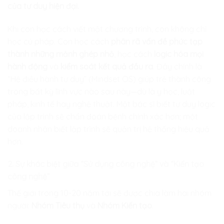
của tư duy hiện đại.
Khi con học cách viết một chương trình, con không chỉ
học cú pháp. Con học cách
phân rã vấn đề phức tạp
thành những mảnh ghép nhỏ
, học cách
logic hóa mọi
hành động
và
kiểm soát kết quả đầu ra
. Đây chính là
“Hệ điều hành tư duy” (Mindset OS) giúp trẻ thành công
trong bất kỳ lĩnh vực nào sau này—dù là y học, luật
pháp, kinh tế hay nghệ thuật. Một bác sĩ biết tư duy logic
của lập trình sẽ chẩn đoán bệnh chính xác hơn; một
doanh nhân biết lập trình sẽ quản trị hệ thống hiệu quả
hơn.
2. Sự khác biệt giữa “Sử dụng công nghệ” và “Kiến tạo
công nghệ”
Thế giới trong 10-20 năm tới sẽ được chia làm hai nhóm
người:
Nhóm Tiêu thụ
và
Nhóm Kiến tạo
.