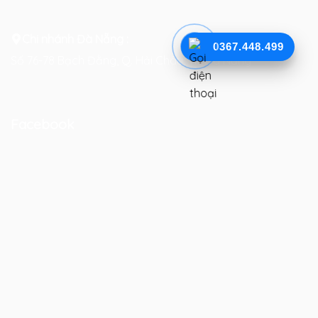
Chi nhánh Đà Nẵng :
0367.448.499
Số 76-78 Bạch Đằng, Q. Hải Châu, TP. Đà Nẵng
Facebook