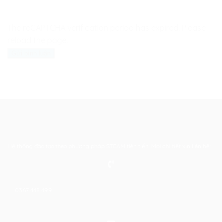
The reCAPTCHA verification period has expired. Please
reload the page.
Hệ thống đào tạo theo phương pháp STEAM tiên tiến. Mọi chi tiết xin liên hệ:
0367 448 499