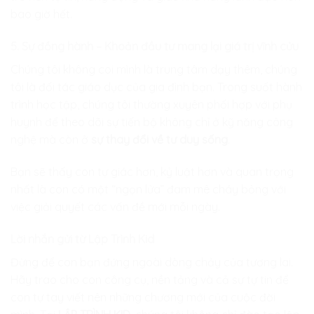
bao giờ hết.
5. Sự đồng hành – Khoản đầu tư mang lại giá trị vĩnh cửu
Chúng tôi không coi mình là trung tâm dạy thêm, chúng
tôi là đối tác giáo dục của gia đình bạn. Trong suốt hành
trình học tập, chúng tôi thường xuyên phối hợp với phụ
huynh để theo dõi sự tiến bộ không chỉ ở kỹ năng công
nghệ mà còn ở
sự thay đổi về tư duy sống
.
Bạn sẽ thấy con tự giác hơn, kỷ luật hơn và quan trọng
nhất là con có một “ngọn lửa” đam mê cháy bỏng với
việc giải quyết các vấn đề mới mỗi ngày.
Lời nhắn gửi từ Lập Trình Kid
Đừng để con bạn đứng ngoài dòng chảy của tương lai.
Hãy trao cho con công cụ, nền tảng và cả sự tự tin để
con tự tay viết nên những chương mới của cuộc đời