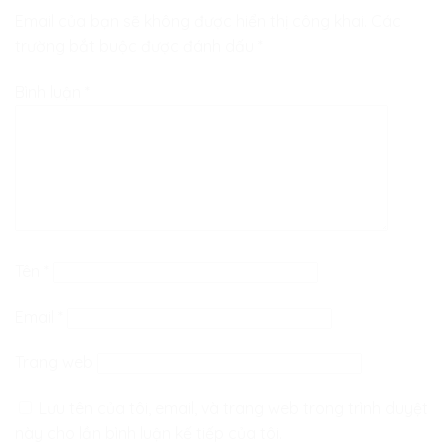
Email của bạn sẽ không được hiển thị công khai.
Các
trường bắt buộc được đánh dấu
*
Bình luận
*
Tên
*
Email
*
Trang web
Lưu tên của tôi, email, và trang web trong trình duyệt
này cho lần bình luận kế tiếp của tôi.