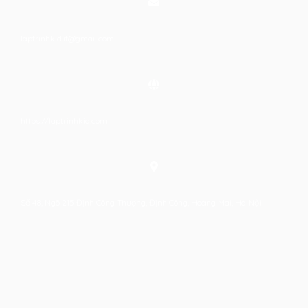
laptrinhkid.it@gmail.com
https://laptrinhkid.com
Số 48, Ngõ 215 Định Công Thượng, Định Công, Hoàng Mai, Hà Nội