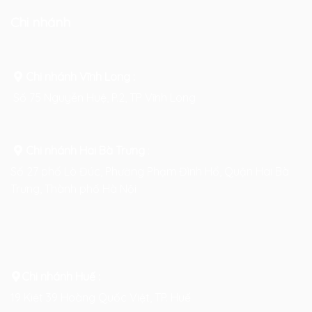
Chi nhánh
Chi nhánh Vĩnh Long :
Số 75 Nguyễn Huệ, P.2, TP Vĩnh Long
Chi nhánh Hai Bà Trưng
:
Số 27 phố Lò Đúc, Phường Phạm Đình Hổ, Quận Hai Bà
Trưng, Thành phố Hà Nội
Chi nhánh Huế :
19 Kiệt 39 Hoàng Quốc Việt, TP. Huế