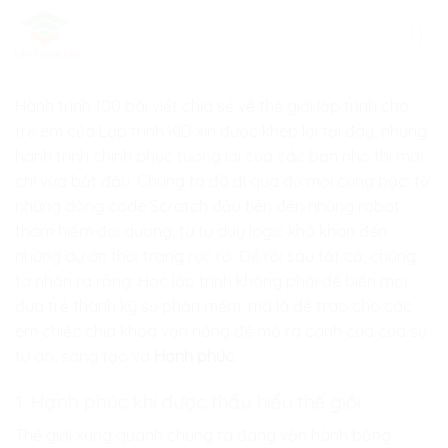
Skip
to
content
Hành trình 100 bài viết chia sẻ về thế giới lập trình cho
trẻ em của
Lập trình KID
xin được khép lại tại đây, nhưng
hành trình chinh phục tương lai của các bạn nhỏ thì mới
chỉ vừa bắt đầu. Chúng ta đã đi qua đủ mọi cung bậc: từ
những dòng code Scratch đầu tiên đến những robot
thám hiểm đại dương, từ tư duy logic khô khan đến
những dự án thời trang rực rỡ. Để rồi sau tất cả, chúng
ta nhận ra rằng: Học lập trình không phải để biến mọi
đứa trẻ thành kỹ sư phần mềm, mà là để trao cho các
em chiếc chìa khóa vạn năng để mở ra cánh cửa của sự
tự do, sáng tạo và
Hạnh phúc
.
1. Hạnh phúc khi được thấu hiểu thế giới
Thế giới xung quanh chúng ta đang vận hành bằng