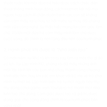
thuật toán. Khi một đứa trẻ hiểu được cách chiếc điện
thoại thông minh hoạt động, cách internet kết nối mọi
người, hay cách AI chẩn đoán bệnh tật, con sẽ không
còn cảm thấy xa lạ hay sợ hãi trước sự thay đổi chóng
mặt của công nghệ. Sự thấu hiểu mang lại cảm giác làm
chủ. Và khi một đứa trẻ cảm thấy mình làm chủ được
cuộc sống, đó chính là nền tảng đầu tiên của hạnh phúc.
2. Hạnh phúc khi được là
“Nhà kiến tạo”
Có một niềm vui khó tả khi ta tự tay làm ra một thứ gì đó
có ích. Tại
Lập trình KID
, chúng tôi đã thấy những ánh
mắt lấp lánh khi các bạn nhỏ chạy thành công chương
trình đầu tiên, hay khi các em khoe với bố mẹ về trò chơi
mình tự thiết kế. Lập trình biến trẻ từ một người tiêu thụ
thụ động (chơi game, xem Youtube) trở thành một nhà
kiến tạo chủ động. Cảm giác được tạo ra giá trị, được
đóng góp cho cộng đồng chính là loại hạnh phúc bền
vững nhất.