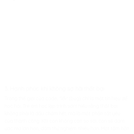
3. Hạnh phúc khi không sợ hãi thất bại
Trong thế giới của code,
“lỗi”
(bug) chỉ là một tín hiệu để
học hỏi. Trẻ em học lập trình sớm hiểu rằng thất bại
không phải là dấu chấm hết, mà là một phần tất yếu
của thành công. Khi con không còn sợ sai, con sẽ dám
ước mơ lớn hơn, dám thử nghiệm nhiều hơn. Một tâm hồn