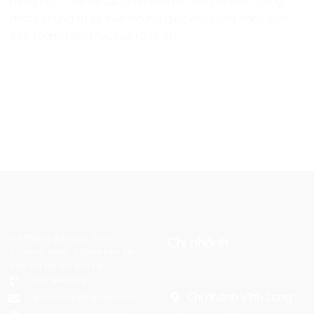
riêng cho
“Thế hệ lập trình viên nhí 100 bài viết”.
Cùng
nhau, chúng ta sẽ biến những giấc mơ công nghệ của
con thành hiện thực rực rỡ nhất!
Hệ thống đào tạo theo
Chi nhánh
phương pháp STEAM tiên tiến.
Mọi chi tiết xin liên hệ:
0367 448 499
Chi nhánh Vĩnh Long :
laptrinhkid.it@gmail.com