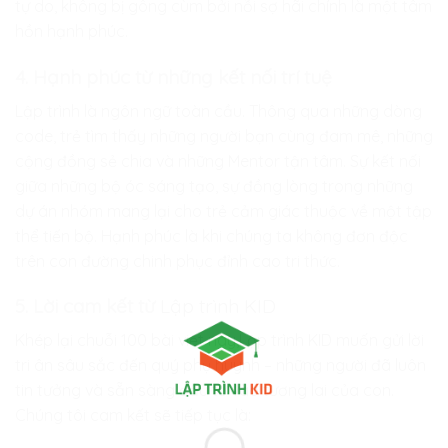
tự do, không bị gông cùm bởi nỗi sợ hãi chính là một tâm
hồn hạnh phúc.
4. Hạnh phúc từ những kết nối trí tuệ
Lập trình là ngôn ngữ toàn cầu. Thông qua những dòng
code, trẻ tìm thấy những người bạn cùng đam mê, những
cộng đồng sẻ chia và những Mentor tận tâm. Sự kết nối
giữa những bộ óc sáng tạo, sự đồng lòng trong những
dự án nhóm mang lại cho trẻ cảm giác thuộc về một tập
thể tiến bộ. Hạnh phúc là khi chúng ta không đơn độc
trên con đường chinh phục đỉnh cao tri thức.
5. Lời cam kết từ
Lập trình KID
Khép lại chuỗi 100 bài viết này,
Lập trình KID
muốn gửi lời
tri ân sâu sắc đến quý phụ huynh – những người đã luôn
tin tưởng và sẵn sàng đầu tư vào tương lai của con.
Chúng tôi cam kết sẽ tiếp tục là: