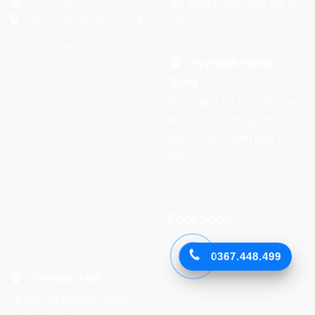
https://laptrinhkid.com
Số 75 Nguyễn Huệ, P.2, TP
Số 48, Ngõ 215 Định Công
Vĩnh Long
Thượng, Định Công, Hoàng
Mai, Hà Nội
Chi nhánh Hai Bà
Trưng
:
Số 27 phố Lò Đúc, Phường
Phạm Đình Hổ, Quận Hai
Bà Trưng, Thành phố Hà
Nội
Facebook
0367.448.499
Chi nhánh Huế :
19 Kiệt 39 Hoàng Quốc