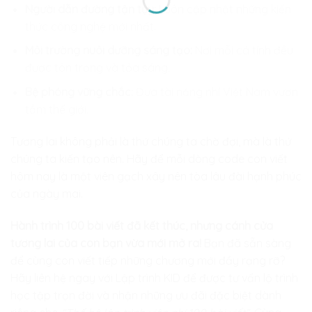
Người dẫn đường tận tụy:
Luôn cập nhật những kiến
thức công nghệ mới nhất.
Môi trường nuôi dưỡng sáng tạo:
Nơi mỗi cá tính đều
được tôn trọng và tỏa sáng.
Bệ phóng vững chắc:
Đưa tài năng nhí Việt Nam vươn
tầm thế giới.
Tương lai không phải là thứ chúng ta chờ đợi, mà là thứ
chúng ta kiến tạo nên. Hãy để mỗi dòng code con viết
hôm nay là một viên gạch xây nên tòa lâu đài hạnh phúc
của ngày mai.
Hành trình 100 bài viết đã kết thúc, nhưng cánh cửa
tương lai của con bạn vừa mới mở ra!
Bạn đã sẵn sàng
để cùng con viết tiếp những chương mới đầy rạng rỡ?
Hãy liên hệ ngay với
Lập trình KID
để được tư vấn lộ trình
học tập trọn đời và nhận những ưu đãi đặc biệt dành