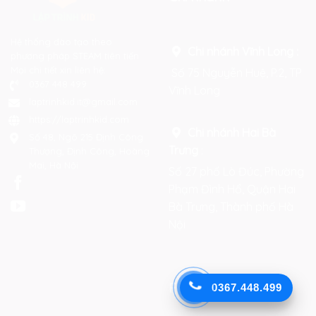
Hệ thống đào tạo theo
Chi nhánh Vĩnh Long :
phương pháp STEAM tiên tiến.
Mọi chi tiết xin liên hệ:
Số 75 Nguyễn Huệ, P.2, TP
0367 448 499
Vĩnh Long
laptrinhkid.it@gmail.com
https://laptrinhkid.com
Chi nhánh Hai Bà
Số 48, Ngõ 215 Định Công
Trưng
:
Thượng, Định Công, Hoàng
Mai, Hà Nội
Số 27 phố Lò Đúc, Phường
Phạm Đình Hổ, Quận Hai
Bà Trưng, Thành phố Hà
Nội
Facebook
0367.448.499