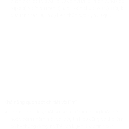
phản biện để rà soát lỗi từ cả hai phía: Phần cứng (lắp
ráp sai) và Phần mềm (thuật toán chưa tối ưu). Đây là
quá trình rèn luyện sự kiên nhẫn cực kỳ hiệu quả.
Khả năng quan sát chi tiết và tỉ mỉ:
Trong Robotics, một sai sót chỉ 1mm trong khớp nối
hoặc cắm nhầm một sợi dây tín hiệu cũng có thể làm
cả hệ thống đứng im. Trẻ rèn luyện được tính cẩn