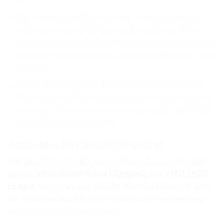
lai.
Cánh tay Robot (Robotic Arm):
Trẻ học cách điều
khiển các khớp nối để gắp và di chuyển vật thể từ
điểm A sang điểm B. Dự án này giúp con hình dung về
các dây chuyền sản xuất tự động hóa trong các nhà
máy lớn.
Robot đá bóng (Sumo Robot):
Trận chiến giữa các
Robot giúp trẻ học cách phối hợp nhóm, rèn luyện tư
duy chiến thuật và sự nhanh nhạy khi điều khiển thiết
bị qua Bluetooth hoặc Wifi.
4. Bàn đạp cho các cuộc thi quốc tế
Robotics là
“mảnh đất màu mỡ”
với các cuộc thi danh
giá như
WRO (World Robot Olympiad)
hay
FIRST LEGO
League
. Việc tham gia các sân chơi này không chỉ giúp
trẻ cọ xát với bạn bè quốc tế mà còn là
“tấm vé vàng”
cho các hồ sơ du học sau này.