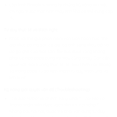
Lập trình Robotics mang lại những kỹ năng mà việc
chỉ ngồi trước màn hình máy tính khó có thể cung cấp
đủ:
Tư duy thực tế và thích nghi:
Khác với thế giới phần mềm vốn luôn hoàn hảo, thế
giới thực có ma sát, có gió, có ánh sáng thay đổi và
độ gồ ghề của mặt sàn.
T
rẻ học được rằng không
phải lúc nào code đúng thì máy cũng chạy. Con cần
quan sát môi trường thực tế để điều chỉnh các thông
số trong code, từ đó hình thành tư duy thích ứng và
linh hoạt.
Kỹ năng giải quyết vấn đề (Troubleshooting):
“Tại sao Robot lại đi lệch sang phải?”, “Tại sao nó
không nhận diện được vạch đen khi trời nắng?”.
Những câu hỏi này buộc trẻ phải vận dụng tư duy