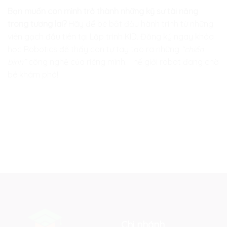
Bạn muốn con mình trở thành những kỹ sư tài năng
trong tương lai?
Hãy để bé bắt đầu hành trình từ những
viên gạch đầu tiên tại
Lập trình KID
.
Đăng ký ngay khóa
học Robotics để thấy con tự tay tạo ra những
“chiến
binh”
công nghệ của riêng mình. Thế giới robot đang chờ
bé khám phá!
Chi nhánh