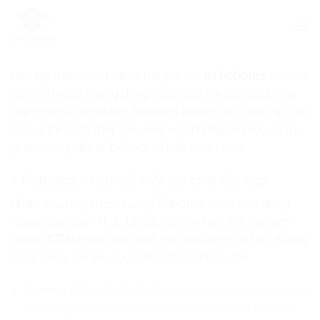
Skip
to
content
Nếu lập trình màn hình là thế giới ảo, thì
Robotics
chính là
cầu nối mang những dòng code vào thế giới vật lý. Tại
Lập trình KID
khóa học Robotics không chỉ là lắp ráp, mà
là dạy trẻ cách thổi
“linh hồn”
vào những cỗ máy vô tri,
giúp chúng biết đi, biết nói và biết cảm nhận.
1. Robotics – Hơn cả một trò chơi lắp ráp
Nhiều phụ huynh lầm tưởng Robotics chỉ là một dạng
“Lego cao cấp”.
Thực tế, đây là môn học tích hợp liên
ngành
STEM
hoàn hảo nhất, nơi mọi kiến thức học đường
được hội tụ để giải quyết một bài toán cụ thể:
Science (Khoa học):
Trẻ không còn học vẹt về lực hấp
dẫn hay ma sát. Qua Robotics, con hiểu rõ tại sao