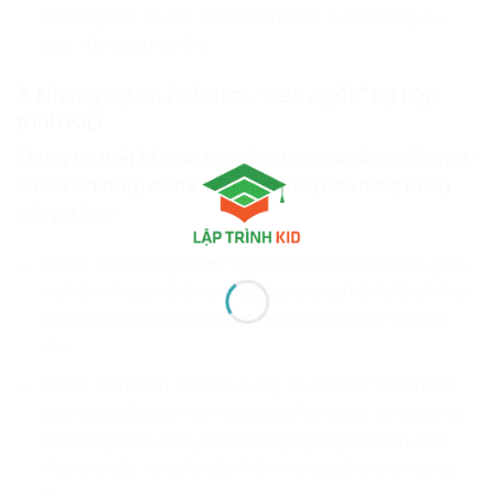
thận, kỷ luật và tác phong làm việc của một kỹ sư
thực thụ ngay từ nhỏ.
3. Những dự án Robotics
“siêu ngầu”
tại
Lập
trình KID
Chúng tôi thiết kế giáo trình dựa trên các dự án (Project-
based learning) để trẻ luôn cảm thấy hào hứng trong
mỗi giờ học:
Robot dò đường (Line Follower):
Dự án kinh điển giúp
trẻ hiểu về cảm biến ánh sáng và cách điều khiển hai
động cơ độc lập để Robot tự động đi theo vạch kẻ
sẵn.
Robot tránh vật cản:
Sử dụng
“mắt thần”
(cảm biến
siêu âm) để phát hiện vật cản phía trước và tự động
rẽ hướng khác. Đây chính là nguyên lý cơ bản của
những chiếc xe tự lái (Self-driving cars) trong tương