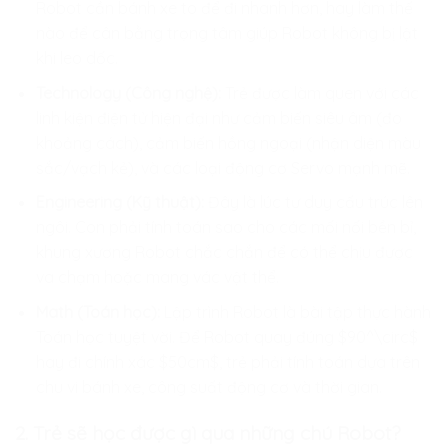
Robot cần bánh xe to để đi nhanh hơn, hay làm thế
nào để cân bằng trọng tâm giúp Robot không bị lật
khi leo dốc.
Technology (Công nghệ):
Trẻ được làm quen với các
linh kiện điện tử hiện đại như cảm biến siêu âm (đo
khoảng cách), cảm biến hồng ngoại (nhận diện màu
sắc/vạch kẻ), và các loại động cơ Servo mạnh mẽ.
Engineering (Kỹ thuật):
Đây là lúc tư duy cấu trúc lên
ngôi. Con phải tính toán sao cho các mối nối bền bỉ,
khung xương Robot chắc chắn để có thể chịu được
va chạm hoặc mang vác vật thể.
Math (Toán học):
Lập trình Robot là bài tập thực hành
Toán học tuyệt vời. Để Robot quay đúng $90^\circ$
hay đi chính xác $50cm$, trẻ phải tính toán dựa trên
chu vi bánh xe, công suất động cơ và thời gian.
2. Trẻ sẽ học được gì qua những chú Robot?