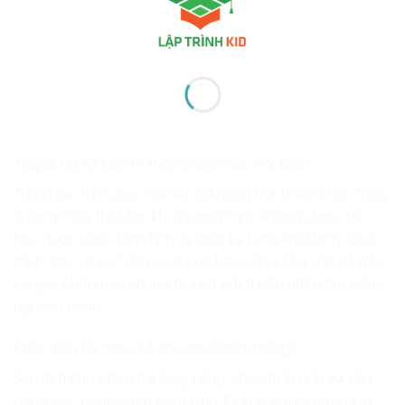
Xây dựng sự kiên trì thông qua việc
“Fix Bug”
Trong lập trình, việc sai sót là không thể tránh khỏi. Thay
vì cảm thấy thất bại khi chương trình không chạy, trẻ
học được cách bình tĩnh rà soát lại từng khối lệnh. Quá
trình
“thử và sai”
này giúp con hiểu rằng: Mọi vấn đề đều
có giải pháp nếu chúng ta biết cách kiên nhẫn tìm kiếm
nguyên nhân.
Phát triển kỹ năng kể chuyện (Storytelling)
Scratch cho phép trẻ lồng tiếng, chèn hình ảnh và xây
dựng các phân cảnh hoạt hình. Đây là nơi kỹ năng lập