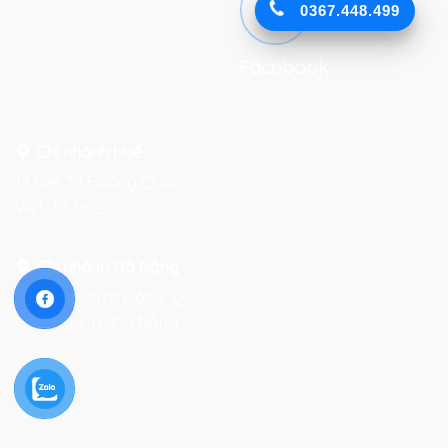
0367.448.499
Facebook
Chi nhánh Huế :
19 Kiệt 39 Hoàng Quốc
Việt, TP. Huế
Chi nhánh Đà Nẵng :
Số 76-78 Bạch Đằng, Q.
Hải Châu, TP. Đà Nẵng