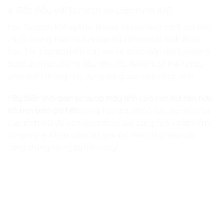
4. Bắt đầu với Scratch tại
Lập trình KID
Học Scratch không khó, nhưng để học một cách bài bản
và có tư duy thiết kế bài bản thì cần một lộ trình khoa
học. Tại
Lập trình KID
các em sẽ được dẫn dắt từ những
bước đi chập chững đầu tiên cho đến khi có thể tự tay
phát triển những ứng dụng sáng tạo của riêng mình.
Hãy biến thời gian sử dụng máy tính của con trở nên hữu
ích hơn bao giờ hết!
Đăng ký ngay khóa học Scratch tại
Lập trình KID
để con được thỏa sức sáng tạo và làm chủ
công nghệ. Khám phá thế giới lập trình đầy màu sắc
cùng chúng tôi ngay hôm nay!