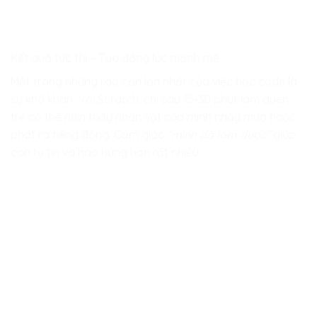
Kết quả tức thì – Tạo động lực mạnh mẽ
Một trong những rào cản lớn nhất của việc học code là
sự khô khan. Với Scratch, chỉ sau 15-30 phút làm quen,
trẻ có thể nhìn thấy nhân vật của mình nhảy múa hoặc
phát ra tiếng động. Cảm giác
“mình đã làm được”
giúp
con tự tin và hào hứng hơn rất nhiều.