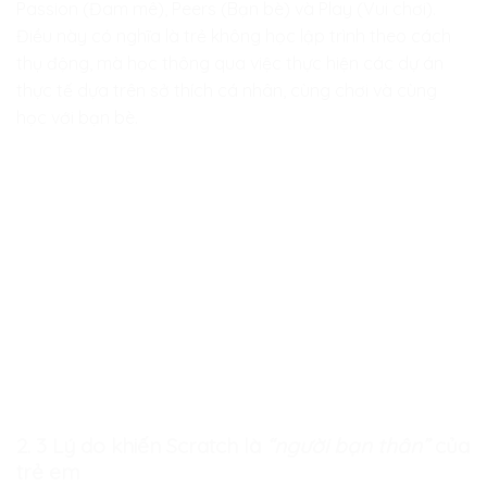
Passion (Đam mê), Peers (Bạn bè) và Play (Vui chơi).
Điều này có nghĩa là trẻ không học lập trình theo cách
thụ động, mà học thông qua việc thực hiện các dự án
thực tế dựa trên sở thích cá nhân, cùng chơi và cùng
học với bạn bè.
2. 3 Lý do khiến Scratch là
“người bạn thân”
của
trẻ em