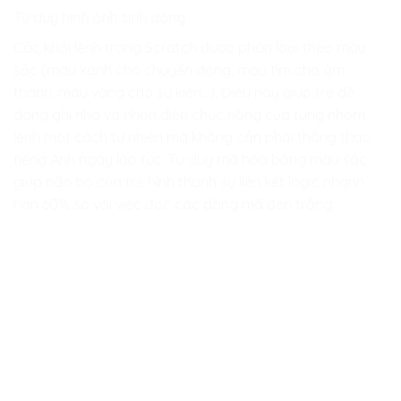
Tư duy hình ảnh sinh động
Các khối lệnh trong Scratch được phân loại theo màu
sắc (màu xanh cho chuyển động, màu tím cho âm
thanh, màu vàng cho sự kiện…). Điều này giúp trẻ dễ
dàng ghi nhớ và nhận diện chức năng của từng nhóm
lệnh một cách tự nhiên mà không cần phải thông thạo
tiếng Anh ngay lập tức. Tư duy mã hóa bằng màu sắc
giúp não bộ của trẻ hình thành sự liên kết logic nhanh
hơn 60% so với việc đọc các dòng mã đen trắng.