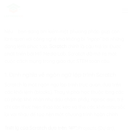
Skip
to
content
Nếu bạn đang tìm kiếm một phương pháp giúp con
làm quen với công nghệ mà không bị
“ngộp”
bởi những
dòng lệnh phức tạp,
Scratch
chính là câu trả lời. Được
phát triển bởi MIT Media Lab, Scratch đã mở ra một
cuộc cách mạng trong giáo dục STEM toàn cầu.
1. Định nghĩa về ngôn ngữ lập trình Scratch
Scratch là một ngôn ngữ lập trình trực quan, dựa trên
các khối lệnh (blocks). Thay vì phải học thuộc lòng các
cú pháp khó nhằn như dấu chấm phẩy, ngoặc đơn, trẻ
chỉ cần thực hiện thao tác kéo và thả các khối màu sắc
lại với nhau để tạo nên một chương trình hoàn chỉnh.
Triết lý của Scratch dựa trên
“4P”:
Projects (Dự án),