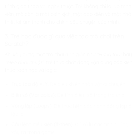
trình giao thoa với nghệ thuật. Trẻ không chỉ là lập trình
viên, mà còn là một biên kịch, một đạo diễn và một nhà
thiết kế âm thanh cho chính câu chuyện của mình.
3. Trẻ học được gì qua việc tạo trò chơi trên
Scratch?
Khi xây dựng một trò chơi đơn giản như
“Hứng táo”
hay
“Mèo đuổi chuột”,
trẻ thực chất đang vận dụng các kiến
thức toán học và logic:
Trục tọa độ X, Y:
Để điều khiển nhân vật di chuyển.
Biến số (Variables):
Để tính điểm số trong trò chơi.
Vòng lặp (Loops):
Để thực hiện các hành động lặp đi
lặp lại.
Câu lệnh điều kiện (If-then):
Để xử lý các tình huống
xảy ra trong game.