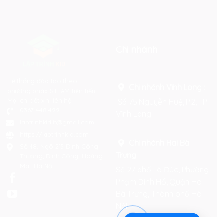
Chi nhánh
Hệ thống đào tạo theo
Chi nhánh Vĩnh Long :
phương pháp STEAM tiên tiến.
Mọi chi tiết xin liên hệ:
Số 75 Nguyễn Huệ, P.2, TP
0367 448 499
Vĩnh Long
laptrinhkid.it@gmail.com
https://laptrinhkid.com
Chi nhánh Hai Bà
Số 48, Ngõ 215 Định Công
Trưng
:
Thượng, Định Công, Hoàng
Mai, Hà Nội
Số 27 phố Lò Đúc, Phường
Phạm Đình Hổ, Quận Hai
Bà Trưng, Thành phố Hà
Nội