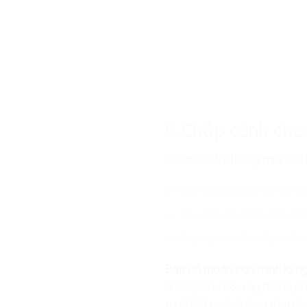
5. Chắp cánh ch
Dự án Đô thị thông minh tại
Kiến trúc sư bền vững, Kỹ
Chuyên gia phân tích dữ li
Những nhà lãnh đạo xã hộ
Bạn có muốn con mình là ng
những trò chơi xây thành ph
trình KID
nuôi dưỡng tầm nhì