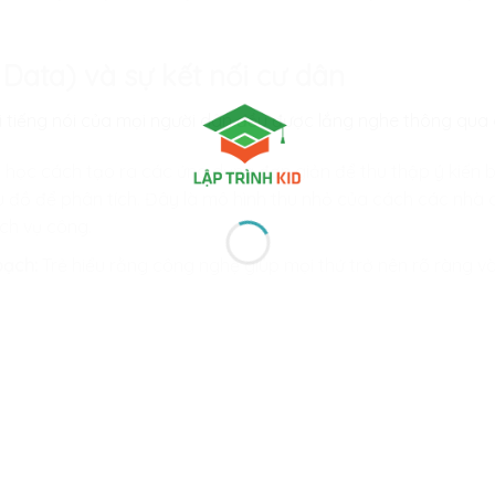
g Data) và sự kết nối cư dân
 tiếng nói của mọi người dân đều được lắng nghe thông qua d
 học cách tạo ra các ứng dụng đơn giản để thu thập ý kiến 
u đồ để phân tích. Đây là mô hình thu nhỏ của cách các nhà q
ịch vụ công.
bạch:
Trẻ hiểu rằng công nghệ giúp mọi thứ trở nên rõ ràng 