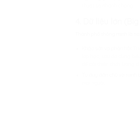
thuật số nhanh chóng.
4. Dữ liệu lớn (Bi
Thành phố thông minh là nơi
Khảo sát và phản hồi:
Trẻ
lớp học, sau đó dùng biể
để cải thiện chất lượng d
Tư duy dân chủ và minh 
mọi người.