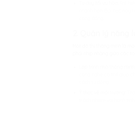
Tư duy tối ưu hóa:
Trẻ hiể
nhanh hơn. Bài học này r
cộng đồng.
2. Quản lý năng 
Một đô thị thông minh là một
phối nhịp nhàng giữa các tò
Lập trình nhà thông min
công nghệ có thể giúp ch
cách tự động.
Ý thức về môi trường:
Thôn
trách nhiệm với hành tinh