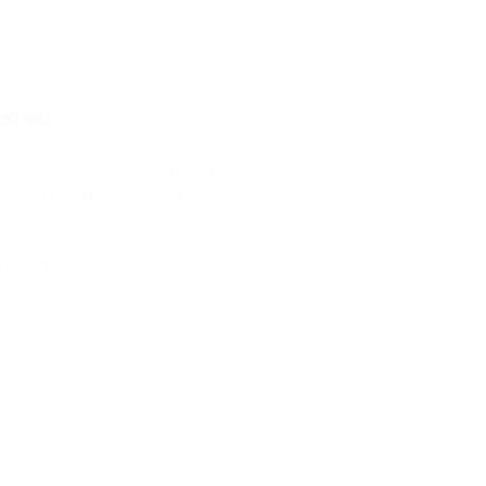
ữ liệu.
bạn bè về một vấn đề trong
uản lý đô thị dùng dữ liệu
và công bằng hơn cho tất cả