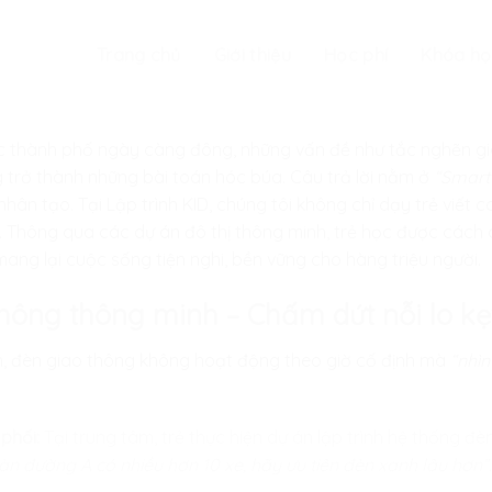
Trang chủ
Giới thiệu
Học phí
Khóa họ
các thành phố ngày càng đông, những vấn đề như tắc nghẽn gi
 trở thành những bài toán hóc búa. Câu trả lời nằm ở
“Smart 
 nhân tạo. Tại
Lập trình KID
, chúng tôi không chỉ dạy trẻ viết 
. Thông qua các dự án đô thị thông minh, trẻ học được cách
ng lại cuộc sống tiện nghi, bền vững cho hàng triệu người.
thông thông minh – Chấm dứt nỗi lo kẹ
h, đèn giao thông không hoạt động theo giờ cố định mà
“nhìn
 phối:
Tại trung tâm, trẻ thực hiện dự án lập trình hệ thống đè
àn đường A có nhiều hơn 10 xe, hãy ưu tiên đèn xanh lâu hơn”.