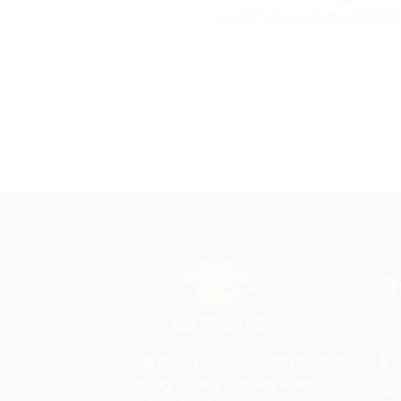
nhí 4.0”
để con tự tin thiết kế
Ch
Hệ thống đào tạo theo phương
pháp STEAM tiên tiến. Mọi chi
Số 