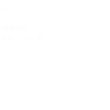
hàng ngàn người về nhà
 pháp hiệu quả nhất cho
 lãng phí
a, và điện năng được điều
và nhiệt độ. Trẻ hiểu rằng
hiết bị không cần thiết một
 thói quen sống xanh và có