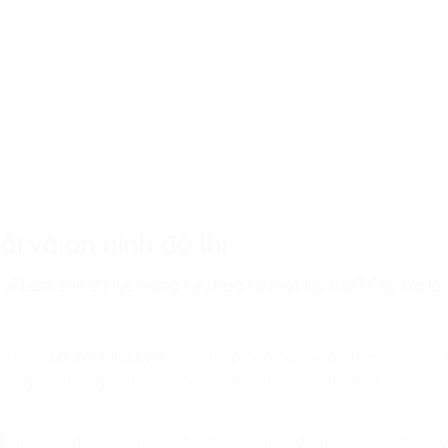
ải và an ninh đô thị
ứ? Làm sao để lực lượng cứu hỏa có mặt kịp thời? Câu trả lờ
Trẻ tại
Laptrinhkid.com
được tiếp cận cách các thiết bị
“nói 
thông minh tự gửi thông báo khi đầy, hoặc hệ thống báo chá
ề:
Trẻ học được cách dự đoán các rủi ro đô thị và chuẩn bị 