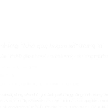
o những
“Nhà quy hoạch số”
tương lai
Lập trình KID
giúp trẻ chuẩn bị hành trang cho những ngành 
 sư hạ tầng thông minh.
ệu đô thị.
i có tư duy hệ thống và tầm nhìn công nghệ.
ười xây dựng nên những thành phố đáng sống nhất trong tươ
ố vô nghĩa, hãy để trẻ thực sự lập trình nên các quy luật vận
n vĩ mô và năng lực kỹ thuật cho bé ngay hôm nay. Đăng ký