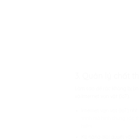
3. Quản lý chất th
Làm sao để rác không bị ùn 
và Internet vạn vật (IoT).
Internet vạn vật (IoT) nhí:
trình mô hình thùng rác 
hiểm.
Kỹ năng giải quyết vấn đ