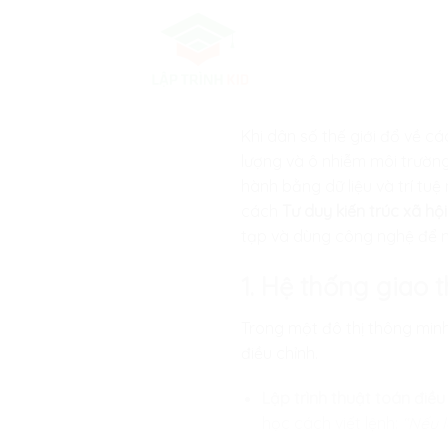
Skip
to
content
Khi dân số thế giới đổ về 
lượng và ô nhiễm môi trường
hành bằng dữ liệu và trí tuệ
cách
Tư duy kiến trúc xã hội
tạp và dùng công nghệ để ma
1. Hệ thống giao 
Trong một đô thị thông min
điều chỉnh.
Lập trình thuật toán điều
học cách viết lệnh:
“Nếu l