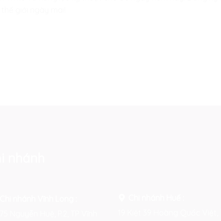
 thế giới ngày mai!
i nhánh
Chi nhánh Huế :
Chi nhánh Vĩnh Long :
19 Kiệt 39 Hoàng Quốc Việt, 
75 Nguyễn Huệ, P.2, TP Vĩnh