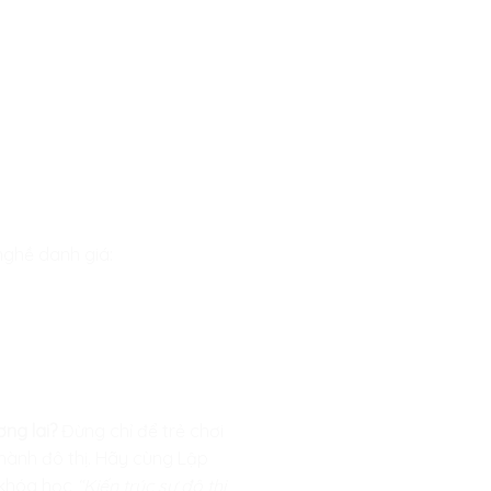
nghề danh giá:
ng lai?
Đừng chỉ để trẻ chơi
 hành đô thị. Hãy cùng
Lập
 khóa học
“Kiến trúc sư đô thị