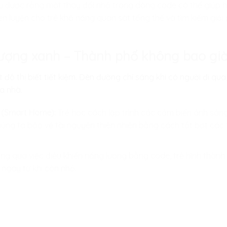
u được rằng một thay đổi nhỏ trong dòng code có thể giúp 
èn luyện cho trẻ khả năng quan sát tổng thể và tìm kiếm giải
lượng xanh – Thành phố không bao giờ
 đô thị biết tiết kiệm. Đèn đường chỉ sáng khi có người đi qu
a nhà.
h (Smart Home):
Trẻ học cách lập trình các cảm biến ánh sáng 
úng ta bảo vệ tài nguyên thiên nhiên bằng cách tắt bớt các t
g qua việc điều khiển năng lượng bằng code, trẻ hình thành
 ngay từ khi còn nhỏ.