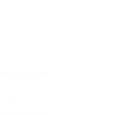
i nằm ở mạng lưới cảm biến
chuyện”
với nhau. Trẻ lập
y tự động mở cửa thoát
các phương án ứng phó kỹ