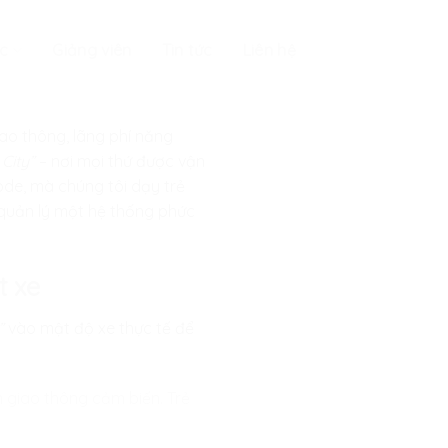
c
Giảng viên
Tin tức
Liên hệ
ao thông, lãng phí năng
City”
– nơi mọi thứ được vận
code, mà chúng tôi dạy trẻ
 quản lý một hệ thống phức
t xe
”
vào mật độ xe thực tế để
n giao thông cảm biến. Trẻ