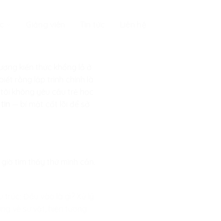
c
Giảng viên
Tin tức
Liên hệ
lượng kiến thức khổng lồ ở
iết rằng lập trình chính là
 tôi không yêu cầu trẻ học
tin
— bí mật cốt lõi để sở
 giờ tìm thấy thứ mình cần.
 trúc: Đầu vào là gì? Xử lý
ng về sự vật, hiện tượng.