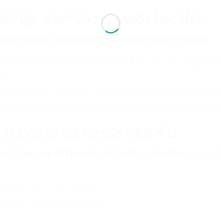
nhớ lập trình”
vào các môn học khác
tin từ lập trình, trẻ sẽ thay đổi cách tiếp cận mọi môn học:
ớ các mốc thời gian rời rạc mà nhớ theo cấu trúc
“Nguyên nh
hen…).
hớ từ vựng theo ngữ cảnh và quy luật logic của câu thay vì học
về các hệ thống dòng lưu chuyển, khí hậu như những thuật to
 dưỡng trí tuệ tại Lập trình KID
ông chấm điểm dựa trên việc trẻ nhớ được bao nhiêu lệnh, mà 
:
dựng
“từ điển code”
cá nhân.
thách trí nhớ logic hàng tuần.