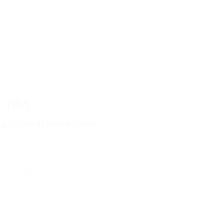
i nhớ
ung cao độ để theo đuổi một
 tập trung tuyệt đối. Lúc
nhanh gấp nhiều lần so với
ói quen quan sát tỉ mỉ giúp
ọc.