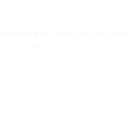
ng):
Trong lập trình, trẻ học cách nhóm các lệnh rời rạc thàn
trẻ chỉ cần nhớ 1 tên hàm. Kỹ thuật này giúp não bộ xử lý đư
xuất thông tin”
thông qua thực hành
ở thành của mình khi ta có thể lấy nó ra và sử dụng.
):
Mỗi khi code gặp lỗi, trẻ phải lục lại trí nhớ:
“Lần trước mình 
à tái hiện kiến thức trong các tình huống thực tế giúp thông ti
hối lệnh màu sắc trong lập trình kéo thả (Scratch) giúp trẻ gh
n bản (Python), những hình ảnh đó sẽ trở thành
“neo giữ”
giú