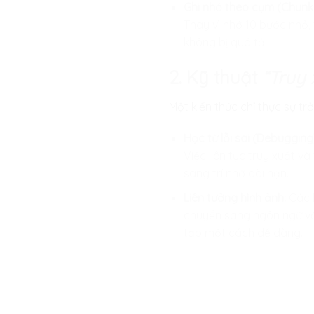
Ghi nhớ theo cụm (Chunki
Thay vì nhớ 10 bước nhỏ, 
không bị quá tải.
2. Kỹ thuật
“Truy 
Một kiến thức chỉ thực sự tr
Học từ lỗi sai (Debugging
Việc liên tục truy xuất v
sang trí nhớ dài hạn.
Liên tưởng hình ảnh:
Các k
chuyển sang ngôn ngữ vă
tạp một cách dễ dàng.