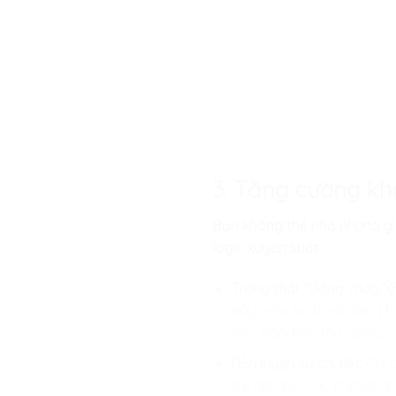
3. Tăng cường kh
Bạn không thể nhớ những gì 
logic xuyên suốt.
Trạng thái
“Dòng chảy”
(
này, não bộ hoạt động hiệ
việc ngồi học thụ động.
Rèn luyện sự chi tiết:
Chỉ 
trẻ ghi nhớ các chi tiết