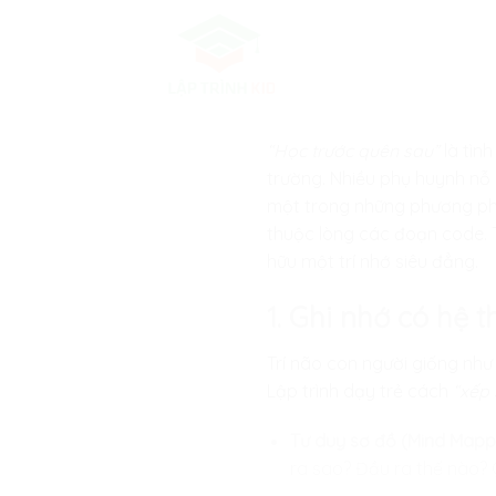
Skip
to
content
“Học trước quên sau”
là tìn
trường. Nhiều phụ huynh nỗ lự
một trong những phương phá
thuộc lòng các đoạn code. T
hữu một trí nhớ siêu đẳng.
1. Ghi nhớ có hệ
Trí não con người giống như 
Lập trình dạy trẻ cách
“xếp
Tư duy sơ đồ (Mind Mappi
ra sao? Đầu ra thế nào? Q