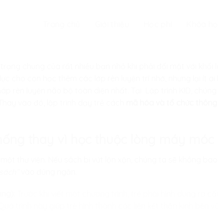
Trang chủ
Giới thiệu
Học phí
Khóa họ
h trạng chung của rất nhiều bạn nhỏ khi phải đối mặt với khối 
c cho con học thêm các lớp rèn luyện trí nhớ, nhưng lại ít ai b
p rèn luyện não bộ toàn diện nhất. Tại
Lập trình KID
, chúng
hay vào đó, lập trình dạy trẻ cách
mã hóa và tổ chức thông 
 thống thay vì học thuộc lòng máy móc
một thư viện. Nếu sách bị vứt lộn xộn, chúng ta sẽ không bao
 sách”
vào đúng ngăn.
ng):
Trước khi viết một chương trình, trẻ phải hình dung ra cấu
uá trình này giúp trẻ hình thành các liên kết thần kinh bền vữ