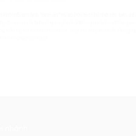
sâu là cách tốt nhất để nhớ lâu”.
 khỏi nỗi ám ảnh
“học vẹt”
và sở hữu một trí nhớ sắc bén để 
hãy dạy con cách tư duy và ghi nhớ thông minh hơn thông qu
ng não bộ và làm chủ kiến thức một cách tự tin nhất. Đăng 
h – nhớ lâu trọn đời!
i nhánh