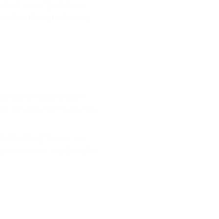
h một “
Hàm”
(Function).
ợc nhiều thông tin hơn mà
đã sửa lỗi này thế nào?”.
n chuyển từ trí nhớ ngắn hạn
i nhớ bằng thị giác. Khi
p trẻ nhớ các câu lệnh phức