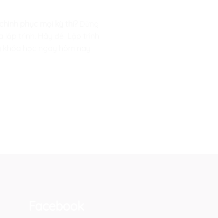
chinh phục mọi kỳ thi?
Đừng
a lập trình. Hãy để
Lập trình
ký khóa học ngay hôm nay
Facebook