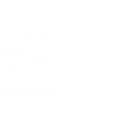
ân – Diễn biến – Kết quả”
 từ đơn lẻ.
án vận hành của Trái Đất.
dựa trên việc trẻ
vận dụng