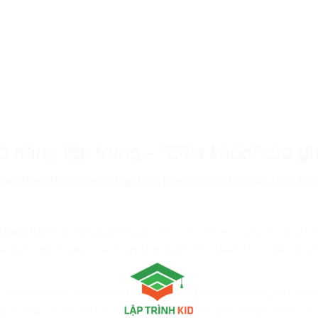
ả năng tập trung –
“Chìa khóa”
của gh
mà bạn không chú ý. Lập trình là môn học đòi hỏi sự tập tr
Flow):
Khi mải mê xây dựng một trò chơi, trẻ rơi vào trạng thái
u quả nhất, giúp việc tiếp nhận và lưu trữ kiến thức diễn ra 
cần thiếu một dấu chấm phẩy, chương trình sẽ không chạy. Th
 nhỏ trong các môn học khác như chính tả hay công thức hóa h