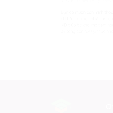
Giúp trẻ hiểu rằng:
“Hiểu 
Bạn có muốn con mình thoát
chỉ bắt con học nhiều hơn, 
KID
giúp bé khai mở tiềm nă
để tặng con
“bí kíp”
học nhan
Ch