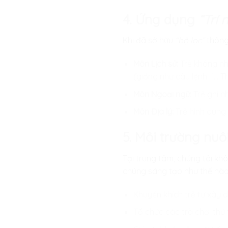
4. Ứng dụng
“Trí 
Khi đã sở hữu
“bộ lọc”
thông 
Môn Lịch sử:
Trẻ không nh
(giống như câu lệnh If… T
Môn Ngoại ngữ:
Trẻ ghi n
Môn Địa lý:
Trẻ hình dung 
5. Môi trường nuôi
Tại trung tâm, chúng tôi kh
chúng sáng tạo như thế nào
Khuyến khích trẻ tự xây 
Tổ chức các trò chơi thử 