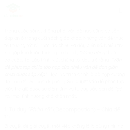
Skip
to
content
Trong cuộc sống, không phải vấn đề nào cũng có sẵn
đáp án ở trang cuối sách giáo khoa. Những vấn đề thực
tế thường rất rối rắm, đa chiều và đầy biến số. Nhiều trẻ
khi gặp khó khăn thường có tâm lý
“đóng băng”
hoặc
bỏ cuộc. Tại
Lập trình KID
, chúng tôi dạy trẻ rằng:
“Vấn
đề phức tạp chỉ là tập hợp của nhiều vấn đề đơn giản
chưa được sắp xếp”
.
Học lập trình chính là bài tập cường
độ cao để rèn luyện kỹ năng
Giải quyết vấn đề phức tạp
,
giúp trẻ giữ được sự điềm tĩnh và tư duy sắc bén để
“gỡ
rối”
mọi tình huống khó khăn nhất.
1. Tư duy
“Phân rã”
(Decomposition) – Chia để
trị
Bí quyết để giải quyết một việc khổng lồ là đừng nhìn nó