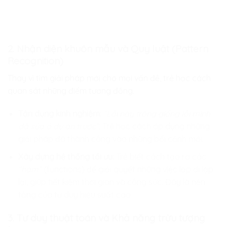
2. Nhận diện khuôn mẫu và Quy luật (Pattern
Recognition)
Thay vì tìm giải pháp mới cho mọi vấn đề, trẻ học cách
quan sát những điểm tương đồng.
Tận dụng kinh nghiệm:
“Lỗi này trông giống lỗi mình
đã sửa ở dự án trước”.
Trẻ học cách áp dụng những
giải pháp đã thành công vào những bối cảnh mới.
Xây dựng hệ thống tối ưu:
Trẻ biết cách tạo ra các
“hàm”
(functions) để giải quyết những việc lặp đi lặp
lại, giúp tiết kiệm thời gian và công sức. Đây là nền
tảng của tư duy hiệu suất cao.
3. Tư duy thuật toán và Khả năng trừu tượng