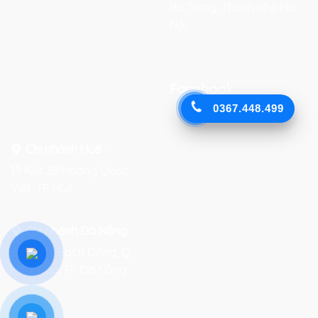
Bà Trưng, Thành phố Hà
Nội
Facebook
0367.448.499
Chi nhánh Huế :
19 Kiệt 39 Hoàng Quốc
Việt, TP. Huế
Chi nhánh Đà Nẵng :
Số 76-78 Bạch Đằng, Q.
Hải Châu, TP. Đà Nẵng