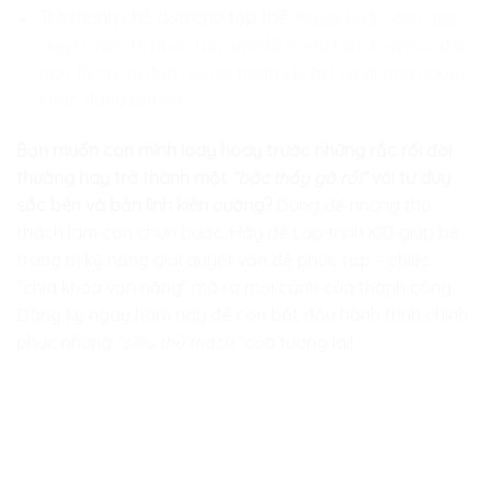
Trở thành chỗ dựa cho tập thể:
Người biết cách giải
quyết vấn đề phức tạp luôn là trung tâm của mọi đội
ngũ, là người đưa ra giải pháp khi tất cả những người
khác đang bối rối.
Bạn muốn con mình loay hoay trước những rắc rối đời
thường hay trở thành một
“bậc thầy gỡ rối”
với tư duy
sắc bén và bản lĩnh kiên cường?
Đừng để những thử
thách làm con chùn bước. Hãy để
Lập trình KID
giúp bé
trang bị kỹ năng giải quyết vấn đề phức tạp – chiếc
“chìa khóa vạn năng” mở ra mọi cánh cửa thành công.
Đăng ký ngay hôm nay để con bắt đầu hành trình chinh
phục những
“siêu thử thách”
của tương lai!