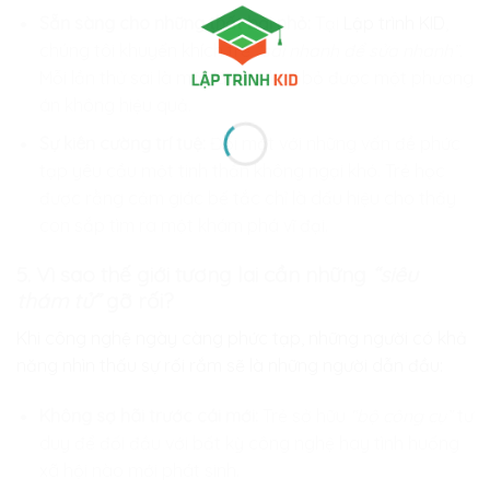
Sẵn sàng cho những thất bại nhỏ:
Tại
Lập trình KID
,
chúng tôi khuyến khích trẻ
“sai nhanh để sửa nhanh”.
Mỗi lần thử sai là một lần trẻ loại bỏ được một phương
án không hiệu quả.
Sự kiên cường trí tuệ:
Đối mặt với những vấn đề phức
tạp yêu cầu một tinh thần không ngại khó. Trẻ học
được rằng cảm giác bế tắc chỉ là dấu hiệu cho thấy
con sắp tìm ra một khám phá vĩ đại.
5. Vì sao thế giới tương lai cần những
“siêu
thám tử”
gỡ rối?
Khi công nghệ ngày càng phức tạp, những người có khả
năng nhìn thấu sự rối rắm sẽ là những người dẫn đầu:
Không sợ hãi trước cái mới:
Trẻ sở hữu
“bộ công cụ”
tư
duy để đối đầu với bất kỳ công nghệ hay tình huống
xã hội nào mới phát sinh.