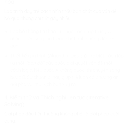
hóa
Lập trình dạy trẻ cách nhìn thấu bản chất của vấn đề,
bỏ qua những chi tiết gây nhiễu.
Lọc bỏ thông tin thừa:
Trẻ học cách tập trung vào
những biến số quan trọng nhất ảnh hưởng đến kết
quả.
Thiết kế quy trình (Algorithm Design):
Trẻ biết cách lập
ra một
“bản đồ”
các bước giải quyết vấn đề một
cách logic. Nếu bước A không được, thì chuyển sang
bước B. Sự chuẩn bị này giúp trẻ luôn có phương án
đối phó với mọi kịch bản xảy ra.
4. Kiểm thử và Thích nghi liên tục (Iterative
Solving)
Giải pháp đầu tiên thường không phải là giải pháp cuối
cùng.