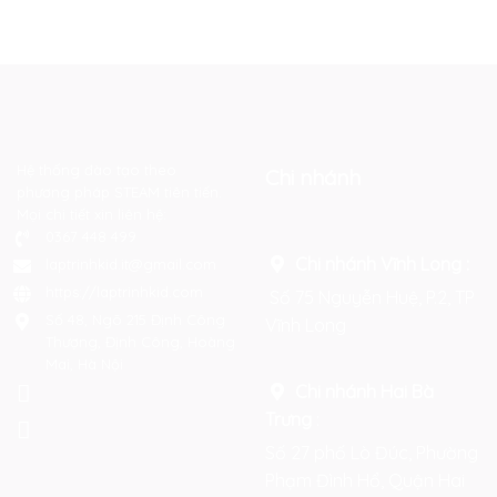
Hệ thống đào tạo theo
Chi nhánh
phương pháp STEAM tiên tiến.
Mọi chi tiết xin liên hệ:
0367 448 499
Chi nhánh Vĩnh Long :
laptrinhkid.it@gmail.com
https://laptrinhkid.com
Số 75 Nguyễn Huệ, P.2, TP
Số 48, Ngõ 215 Định Công
Vĩnh Long
Thượng, Định Công, Hoàng
Mai, Hà Nội
Chi nhánh Hai Bà
Trưng
:
Số 27 phố Lò Đúc, Phường
Phạm Đình Hổ, Quận Hai