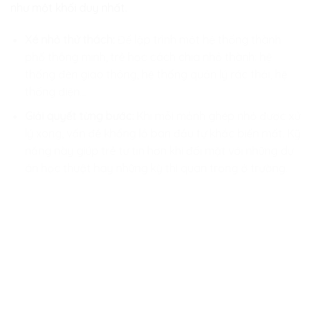
như một khối duy nhất.
Xé nhỏ thử thách:
Để lập trình một hệ thống thành
phố thông minh, trẻ học cách chia nhỏ thành: hệ
thống đèn giao thông, hệ thống quản lý rác thải, hệ
thống điện…
Giải quyết từng bước:
Khi mỗi mảnh ghép nhỏ được xử
lý xong, vấn đề khổng lồ ban đầu tự khắc biến mất. Kỹ
năng này giúp trẻ tự tin hơn khi đối mặt với những dự
án học thuật hay những kỳ thi quan trọng ở trường.