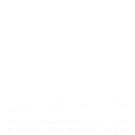
hiểu ý của bạn, nhưng mình nghĩ rằng…”, “Bạn có nghĩ
nếu chúng ta làm thế này thì sẽ tốt hơn không?”.
5. Từ lớp học code đến kỹ năng sinh tồn trong
cuộc sống
Kỹ năng giải quyết xung đột mà trẻ học được từ việc lập
trình sẽ trở thành “vốn liếng” quý giá khi trẻ quay lại môi