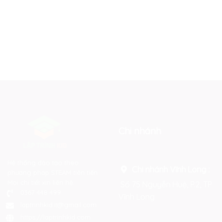
Chi nhánh
Hệ thống đào tạo theo
Chi nhánh Vĩnh Long :
phương pháp STEAM tiên tiến.
Mọi chi tiết xin liên hệ:
Số 75 Nguyễn Huệ, P.2, TP
0367 448 499
Vĩnh Long
laptrinhkid.it@gmail.com
https://laptrinhkid.com