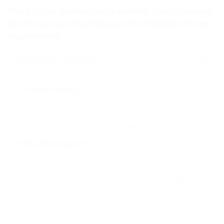
Trong các dự án nhóm tại
Lập trình KID
, chúng tôi hướng
dẫn trẻ các bước thương lượng như những lập trình viên
chuyên nghiệp:
Lắng nghe chủ động:
Mỗi bạn có 1 phút để trình bày lý
do tại sao phương án của mình lại tốt cho dự án.
Tìm điểm chung:
Trẻ học cách tìm ra những phần mà
cả hai cùng đồng ý. Ví dụ:
“Chúng ta đều đồng ý là
nhân vật cần phải nhanh hơn, vậy hãy thử kết hợp cả
tăng tốc và đổi màu khi đạt điểm cao nhé?”.
Sẵn sàng thay đổi:
Lập trình dạy trẻ rằng code có thể
sửa, và ý tưởng cũng vậy. Việc sẵn sàng từ bỏ một
phần ý tưởng cá nhân để dự án chung tốt hơn là bài
học lớn về sự bao dung và tinh thần đồng đội.