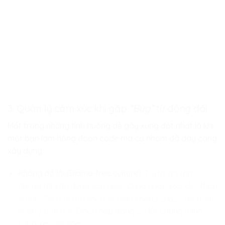
3. Quản lý cảm xúc khi gặp
“Bug”
từ đồng đội
Một trong những tình huống dễ gây xung đột nhất là khi
một bạn làm hỏng đoạn code mà cả nhóm đã dày công
xây dựng.
Không đổ lỗi (Blame-free culture):
Tại trung tâm,
chúng tôi xây dựng văn hóa
“Cùng nhau sửa lỗi”
. Thay
vì nói
“Tại bạn mà chương trình không chạy”,
trẻ được
hướng dẫn nói “Đoạn này đang có lỗi, chúng mình
cùng xem lại nhé”.