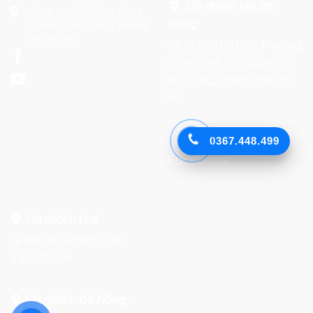
Chi nhánh Hai Bà
Số 48, Ngõ 215 Định Công
Trưng
:
Thượng, Định Công, Hoàng
Mai, Hà Nội
Số 27 phố Lò Đúc, Phường
Phạm Đình Hổ, Quận Hai
Bà Trưng, Thành phố Hà
Nội
0367.448.499
Facebook
Chi nhánh Huế :
19 Kiệt 39 Hoàng Quốc
Việt, TP. Huế
Chi nhánh Đà Nẵng :