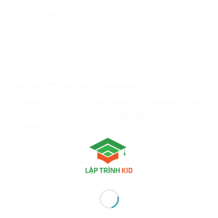
Tư duy Debugging xã hội:
Trẻ học cách nhìn nhận sai
sót của bạn bè cũng giống như một con “Bug” trong
máy tính – cần được tìm nguyên nhân và khắc phục
thay vì chỉ trích. Điều này giúp duy trì bầu không khí
học tập tích cực và gắn kết.
4. Vai trò
“Trọng tài”
của Mentor
Các Mentor tại
Lập trình KID
không can thiệp để áp đặt
câu trả lời, mà đóng vai trò là người điều phối
(Facilitator):
Đặt câu hỏi gợi mở:
“Nếu làm theo cách của bạn A thì
ưu điểm là gì? Còn cách của bạn B thì sao?”.
Chúng tôi
giúp trẻ tự nhận ra sự hợp lý trong ý kiến của đối
phương.
Dạy trẻ cách phản biện văn minh:
Chúng tôi cung cấp
cho trẻ những mẫu câu giao tiếp tích cực như:
“Mình