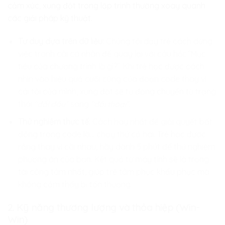
cảm xúc, xung đột trong lập trình thường xoay quanh
các giải pháp kỹ thuật.
Tư duy dựa trên dữ liệu:
Chúng tôi dạy trẻ cách dừng
việc tranh cãi cá nhân để quay lại với câu hỏi: “Mục
tiêu của chương trình là gì?”. Khi trẻ học được cách
nhìn vào hiệu quả cuối cùng của đoạn code thay vì
cái tôi của mình, xung đột sẽ tự động chuyển từ trạng
thái
“đối đầu”
sang
“đối thoại”.
Thử nghiệm thực tế:
Cách hay nhất để giải quyết bất
đồng trong code là… chạy thử cả hai. Trẻ học được
rằng thay vì cãi nhau, hãy dành 5 phút để thử nghiệm
phương án của bạn. Kết quả từ máy tính sẽ là trọng
tài công tâm nhất, giúp trẻ tâm phục khẩu phục mà
không cảm thấy bị tổn thương.
2. Kỹ năng thương lượng và thỏa hiệp (Win-
Win)