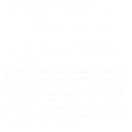
trường học đường và cuộc sống hằng ngày:
Trẻ biết cách giữ bình tĩnh khi có bất đồng với bạn bè.
Trẻ biết tìm kiếm giải pháp thay vì tìm kiếm người để
đổ lỗi.
Trẻ trở nên bản lĩnh và khéo léo hơn trong giao tiếp,
dễ dàng trở thành những người kết nối và lãnh đạo
trong tương lai.
Bạn muốn con mình trở thành một người hòa giải thông
minh hay một người bảo thủ trong tranh cãi?
Hãy để môi
trường lập trình tại
Lập trình KID
rèn luyện cho bé tư duy
logic, sự điềm tĩnh và kỹ năng giải quyết xung đột tuyệt
vời. Đăng ký ngay buổi học nhóm trải nghiệm để thấy
con bạn trưởng thành hơn trong từng tương tác xã hội.
Tương lai của con không chỉ xây bằng kiến thức, mà còn
bằng khả năng thấu hiểu và kết nối!