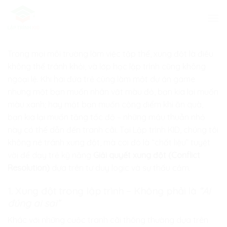
Skip
to
content
Trong mọi môi trường làm việc tập thể, xung đột là điều
không thể tránh khỏi, và lớp học lập trình cũng không
ngoại lệ. Khi hai đứa trẻ cùng làm một dự án game
nhưng một bạn muốn nhân vật màu đỏ, bạn kia lại muốn
màu xanh; hay một bạn muốn cộng điểm khi ăn quà,
bạn kia lại muốn tăng tốc độ – những mâu thuẫn nhỏ
này có thể dẫn đến tranh cãi. Tại
Lập trình KID
, chúng tôi
không né tránh xung đột, mà coi đó là “chất liệu” tuyệt
vời để dạy trẻ kỹ năng
Giải quyết xung đột (Conflict
Resolution)
dựa trên tư duy logic và sự thấu cảm.
1. Xung đột trong lập trình – Không phải là
“Ai
đúng ai sai”
Khác với những cuộc tranh cãi thông thường dựa trên