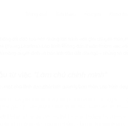
Trang chủ
Giới thiệu
Học phí
Khóa họ
 không chỉ đào tạo nên những lập trình viên giỏi chuyên môn, 
ẻ (Young Leaders). Lập trình không đơn thuần là làm việc vớ
khả năng quyết định và bản lĩnh dẫn dắt đội ngũ – những tố ch
ầu từ việc
“Làm chủ chính mình”
, một nhà lãnh đạo phải biết quản lý bản thân. Lập trình dạy t
ột chương trình hoạt động, trẻ phải tuân thủ các quy tắc log
g từng dòng code giúp trẻ hình thành thói quen làm việc khoa
ách:
Một nhà lãnh đạo không thể bỏ cuộc khi gặp khó khăn. Khi
ữ bình tĩnh, phân tích nguyên nhân và kiên trì tìm giải pháp 