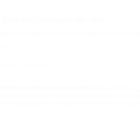
à Đạo đức của người dẫn dắt
 lồng ghép các bài học về đạo đức công nghệ. Một nhà lãnh đạ
 phẩm:
Nếu phần mềm có lỗi gây ảnh hưởng đến người dùng, m
 nghệ vì cộng đồng:
Chúng tôi khuyến khích trẻ tạo ra các ứ
 mang lại giá trị cho người khác.
nhà lãnh đạo tiềm năng trong con mình?
Đừng chỉ để bé là n
ng nghệ và con người. Hãy đăng ký ngay khóa học
“Lãnh đạo
tôi khai phóng bản lĩnh chỉ huy và tầm nhìn chiến lược của 