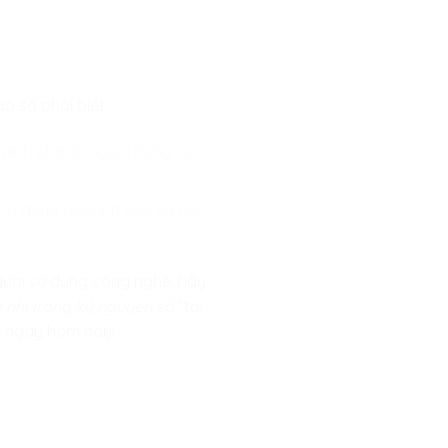
o số phải biết:
ình phải là người đứng ra
ng dụng giúp ích cho xã hội.
gười sử dụng công nghệ, hãy
 nhí trong kỷ nguyên số”
tại
bé ngay hôm nay!