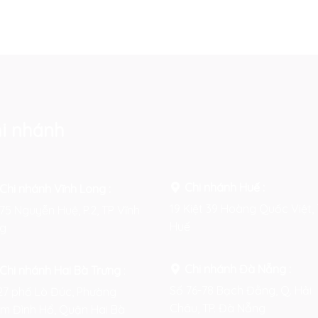
i nhánh
Chi nhánh Huế :
Chi nhánh Vĩnh Long :
19 Kiệt 39 Hoàng Quốc Việt, 
75 Nguyễn Huệ, P.2, TP Vĩnh
Huế
g
Chi nhánh Đà Nẵng :
Chi nhánh Hai Bà Trưng
:
Số 76-78 Bạch Đằng, Q. Hải
27 phố Lò Đúc, Phường
Châu, TP. Đà Nẵng
m Đình Hổ, Quận Hai Bà