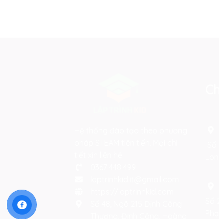
Ch
Hệ thống đào tạo theo phương
pháp STEAM tiên tiến. Mọi chi
Số 
tiết xin liên hệ:
Lon
0367 448 499
laptrinhkid.it@gmail.com
https://laptrinhkid.com
Số 
Số 48, Ngõ 215 Định Công
Phạ
Thượng, Định Công, Hoàng