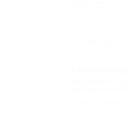
hiện theo nhóm, nơi trẻ thự
Phân công đúng người, đú
diện, bạn B giỏi toán sẽ
trọng của người lãnh đạo
Giải quyết xung đột:
Khi c
đưa ra quyết định cuối cù
sự đồng thuận.
4. Giao tiếp tru
Lãnh đạo là khả năng truyền
(Demo Day), học viên tại tr
Diễn đạt ý tưởng phức tạ
Trẻ học cách dùng ngôn ng
Sự tự tin trước đám đông
phong thái đĩnh đạc và 