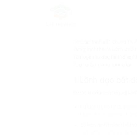
Skip
to
content
Tại
Lập trình KID
, chúng tôi
dựng một thế hệ Lãnh đạo tr
rèn luyện tư duy hệ thống, 
huy tài ba trong tương lai.
1. Lãnh đạo bắt đ
Trước khi dẫn dắt người khác
Kỷ luật trong tư duy:
Để m
luyện tính ngăn nắp tron
Sự kiên định trước thử th
cứng đầu, trẻ học cách gi