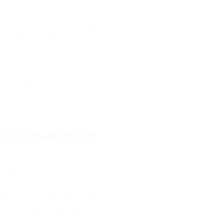
 vẽ đẹp sẽ làm thiết kế giao
phù hợp là kỹ năng tối quan
ách lắng nghe, đàm phán và
hải là áp đặt, mà là tạo ra
các buổi thuyết trình dự án
 thuật toán mình vừa viết?
ại bỏ nỗi sợ hãi, hình thành
 một nhà ngoại giao hay một