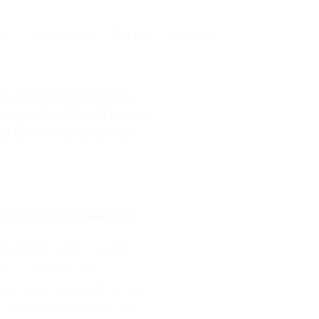
c
Giảng viên
Tin tức
Liên hệ
mà còn hướng tới việc xây
i máy móc; đó là môi trường
ất cốt lõi của một nhà chỉ
rẻ kỷ luật và sự kiên định:
ic nghiêm ngặt. Việc rèn
 học, có kế hoạch.
 đối mặt với một “Bug” (lỗi)
cho đến khi thành công. Đây