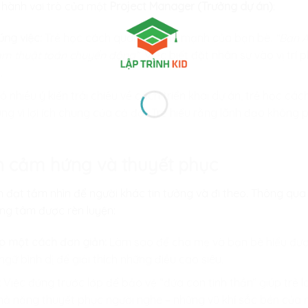
c hành vai trò của một
Project Manager (Trưởng dự án)
:
ng việc:
Trẻ học cách quan sát thế mạnh của bạn bè.
“Bạn A
 làm thuật toán chuyển động”.
Việc biết đặt nhân sự vào vị trí 
.
ó nhiều ý kiến trái chiều về cách triển khai dự án, trẻ học c
ng vì lợi ích chung của cả đội. Trẻ hiểu rằng lãnh đạo không p
yền cảm hứng và thuyết phục
 đạt tầm nhìn để người khác tin tưởng và đi theo. Thông qua 
ung tâm được rèn luyện:
p một cách đơn giản:
Làm sao để cha mẹ và bạn bè hiểu được
ữ bình dị để giải thích những điều cao siêu.
:
Việc đứng trước lớp để bảo vệ “đứa con tinh thần” giúp trẻ lo
khả năng thuyết phục người nghe – những vũ khí sắc bén của