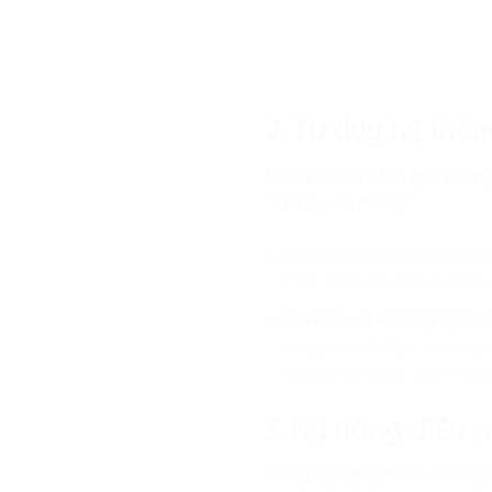
2. Tư duy hệ thố
Một nhà lãnh đạo giỏi không 
“Tư duy hệ thống”:
Nhìn thấy bức tranh lớn:
K
Một thay đổi nhỏ ở phần
Dự báo và phòng ngừa rủi
nhập sai dữ liệu, chương 
duy chiến lược, luôn chủ
3. Kỹ năng điều 
Trong kỷ nguyên số, không 