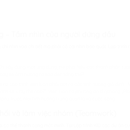
ng – Tầm nhìn của người đứng đầu
chỉ nhìn vào chi tiết mà phải có cái nhìn bao quát. Lập trình
hi xây dựng một ứng dụng, trẻ phải hiểu các thành phần tươn
 này sẽ ảnh hưởng ra sao đến tổng thể?
 ro:
Lập trình viên luôn phải đặt ra các tình huống giả định
“N
trình sẽ xử lý thế nào?”. Việc luôn có phương án dự phòng (Pla
 động trước mọi tình huống trong quản lý và cuộc sống.
phối và làm việc nhóm (Teamwork)
ai có thể thành công một mình. Tại
Lập trình KID
các dự án cu