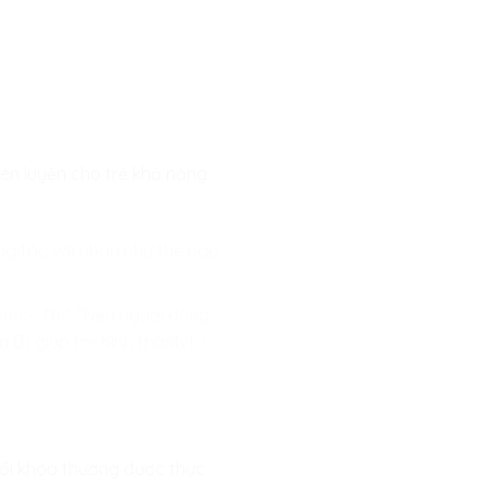
 rèn luyện cho trẻ khả năng
g tác với nhau như thế nào.
ếu – Thì”.
“Nếu người dùng
n B) giúp trẻ hình thành tư
ối khóa thường được thực