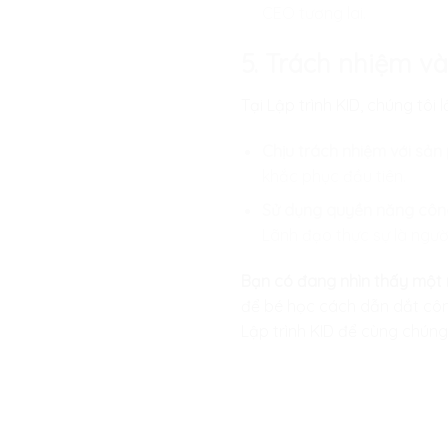
CEO tương lai.
5. Trách nhiệm v
Tại
Lập trình KID
, chúng tôi
Chịu trách nhiệm với sản
khắc phục đầu tiên.
Sử dụng quyền năng công
Lãnh đạo thực sự là người
Bạn có đang nhìn thấy một 
để bé học cách dẫn dắt cô
Lập trình KID
để cùng chúng 