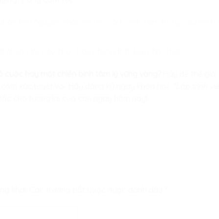
 phân tích nguyên nhân và tìm cách
“Fix”
tâm trạng của mình (
bởi những lời trêu chọc hay những thất bại nhất thời.
ỏ cuộc hay một chiến binh tâm lý vững vàng?
Hãy để thế giới
ý cảm xúc tuyệt vời. Hãy đăng ký ngay khóa học
“Lập trình vi
hắc cho tương lai của con ngay hôm nay!
ng khai.
Các trường bắt buộc được đánh dấu
*