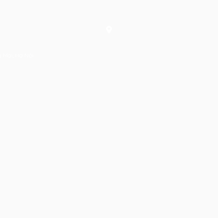
g Mai, Hà Nội