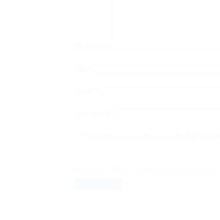
Bình luận
*
Tên
*
Email
*
Trang web
Lưu tên của tôi, email, và trang web t
The reCAPTCHA verification period has e