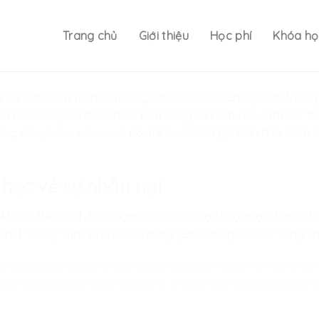
Trang chủ
Giới thiệu
Học phí
Khóa họ
 chỉ cần phát triển trí tuệ (IQ) mà còn cần rèn luyện trí thô
là khả năng đối đầu với sự thất vọng và kiềm chế cảm xúc ti
ng thí nghiệm cảm xúc”,
nơi trẻ học cách giữ bình tĩnh, kiểm
 học về sự nhẫn nại
iều không thể tránh khỏi, ngay cả với những chuyên gia hàng đ
m nút
“Chạy”
mà nhân vật lại đứng yên, cảm giác thất vọng và
t hay đóng máy tính trong giận dữ, các Mentor tại trung tâm
 cảm giác bực bội là bình thường, nhưng hành động dựa trên