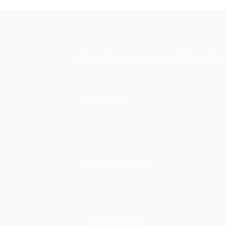
Hệ thống đào tạo theo phương pháp STEAM tiên tiến. Mọi
0367 448 499
laptrinhkid.it@gmail.com
https://laptrinhkid.com