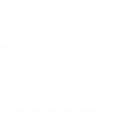
ớng:
Trẻ hiểu rằng để có được thành quả ngọt ngào, cần phải 
 trẻ không bị cuốn vào lối sống
“mì ăn liền”,
muốn có mọi thứ n
 tin có được từ việc tự mình vượt qua khó khăn là một loại
“vắ
 áp lực từ môi trường xung quanh.
 thấu cảm cảm xúc
ình KID
, trẻ không chỉ quản lý cảm xúc của mình mà còn học 
g bực bội vì không sửa được lỗi, trẻ học cách an ủi và hỗ tr
ực và gắn kết.
uận về giải pháp kỹ thuật, trẻ học cách lắng nghe các ý kiến
ung của dự án quan trọng hơn cái tôi của mỗi cá nhân.
 xúc vào đời sống học đường
u hướng điềm tĩnh hơn khi đối mặt với các kỳ thi áp lực cao. 
ging” trong cảm xúc: