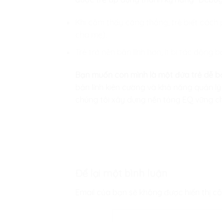
Khi cảm thấy căng thẳng, trẻ biết cách
cha mẹ).
Trẻ trở nên bản lĩnh hơn, ít bị tác động 
Bạn muốn con mình là một đứa trẻ dễ b
bản lĩnh kiên cường và khả năng quản l
chúng tôi xây dựng nền tảng EQ vững c
Để lại một bình luận
Email của bạn sẽ không được hiển thị cô