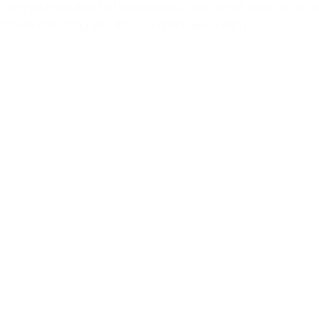
h dạy trẻ rằng thất bại không phải là một sự hổ thẹn, mà là 
ần biến mất, thay vào đó là sự nhẫn nại và bền bỉ.