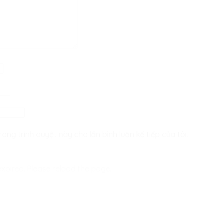
rong trình duyệt này cho lần bình luận kế tiếp của tôi.
xpired. Please reload the page.