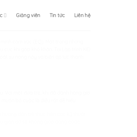
c
Giảng viên
Tin tức
Liên hệ
ng minh cảm xúc (EQ). Một trong những
êu cực khi gặp khó khăn. Tại
Lập trình KID
 soát sự nóng nảy và biến áp lực thành
ầu. Với một đứa trẻ, khi đã dành hàng giờ
 muốn bỏ cuộc là điều rất dễ hiểu.
 hướng dẫn trẻ thực hiện các kỹ thuật
 sự giận dữ sẽ không giúp dòng code