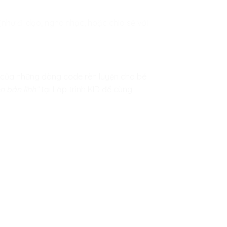
như đi dạo, nghe nhạc, hoặc chia sẻ với
 của những dòng code rèn luyện cho bé
ên bản lĩnh”
tại
Lập trình KID
để cùng