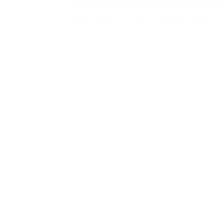
Chấp nhận sự không hoàn hảo:
Lập trìn
việc
“sai và sửa”,
tâm lý sợ thất bại sẽ d