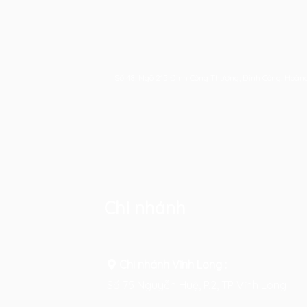
Số 48, Ngõ 215 Định Công Thượng, Định Công, Hoàn
Chi nhánh
Chi nhánh Vĩnh Long :
Số 75 Nguyễn Huệ, P.2, TP Vĩnh Long