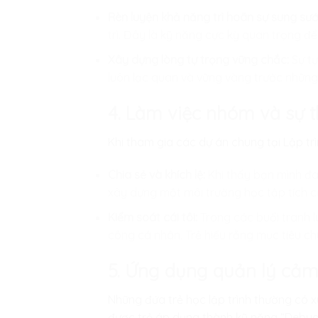
Rèn luyện khả năng trì hoãn sự sung sư
trì. Đây là kỹ năng cực kỳ quan trọng để
Xây dựng lòng tự trọng vững chắc:
Sự tự
luôn lạc quan và vững vàng trước những
4. Làm việc nhóm và sự
Khi tham gia các dự án chung tại
Lập tr
Chia sẻ và khích lệ:
Khi thấy bạn mình đan
xây dựng một môi trường học tập tích c
Kiểm soát cái tôi:
Trong các buổi tranh l
công cá nhân. Trẻ hiểu rằng mục tiêu ch
5. Ứng dụng quản lý cảm
Những đứa trẻ học lập trình thường có x
được trẻ áp dụng thành kỹ năng “Debug