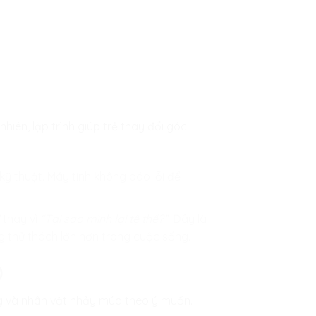
 nhiên, lập trình giúp trẻ thay đổi góc
 kỹ thuật. Máy tính không báo lỗi để
thay vì
“Tại sao mình lại tệ thế?”.
Đây là
ng thử thách lớn hơn trong cuộc sống.
)
ng và nhân vật nhảy múa theo ý muốn.