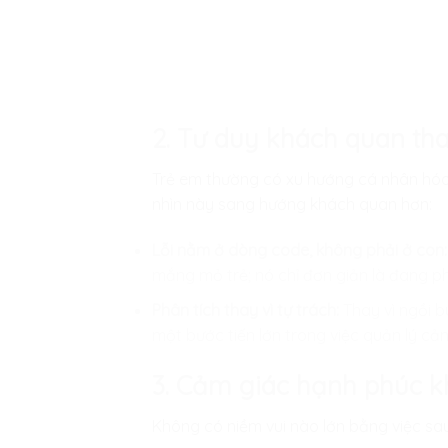
2. Tư duy khách quan th
Trẻ em thường có xu hướng cá nhân hóa
nhìn này sang hướng khách quan hơn:
Lỗi nằm ở dòng code, không phải ở con:
mắng mỏ trẻ; nó chỉ đơn giản là đang phả
Phân tích thay vì tự trách:
Thay vì ngồi b
một bước tiến lớn trong việc quản lý cảm
3. Cảm giác hạnh phúc 
Không có niềm vui nào lớn bằng việc sa