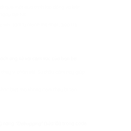
đi qua một quá trình lao động và kiên
gay lập tức.
c-xin”
tâm lý mạnh mẽ nhất, giúp trẻ
cách ứng xử với cảm xúc của bạn bè:
ợ thay vì phán xét. Sự thấu cảm này giúp
 khác biệt mà không cảm thấy bị tấn
Kỹ năng
“Debugging”
(sửa lỗi) trong code