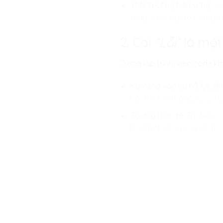
Thành công bền vững:
Việ
thay vì những ảo tưởng xa
2. Coi
“Lỗi”
là một 
Trong lập trình, việc code 
Kỳ vọng vào sự nỗ lực, k
hỏi. Khi trẻ không kỳ vọn
Tư duy thực tế:
Trẻ hiểu r
khiêm nhường và kiên trì.