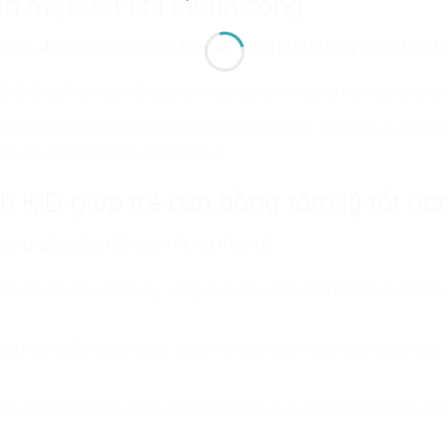
rên mặt đất khi thành công
c rỡ, đó là lúc cần quản lý sự kỳ vọng cho những bước tiếp t
ến thắng:
Trẻ hiểu rằng thành công hôm nay là nền tảng cho 
độ mới:
Lập trình luôn có những nấc thang cao hơn. Sự tự ti
ong độ và khát khao chinh phục.
nh KID
giúp trẻ cân bằng tâm lý tốt hơ
ường giáo dục tích cực nhưng thực tế:
ở bên để điều chỉnh kỳ vọng của trẻ, giúp con không quá m
ơi những lỗi code được đem ra thảo luận như những bài học t
úp trẻ hiểu rằng giá trị của con nằm ở quá trình cố gắng và 