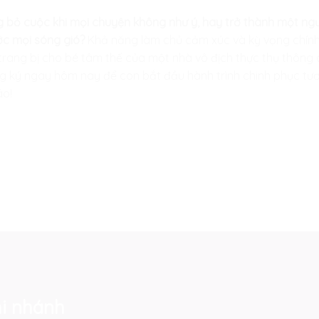
ỏ cuộc khi mọi chuyện không như ý, hay trở thành một người
ớc mọi sóng gió?
Khả năng làm chủ cảm xúc và kỳ vọng chính 
trang bị cho bé tâm thế của một nhà vô địch thực thụ thông q
g ký ngay hôm nay để con bắt đầu hành trình chinh phục tương
áo!
i nhánh