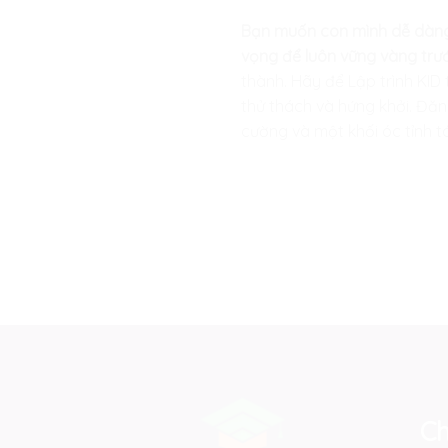
Bạn muốn con mình dễ dàng b
vọng để luôn vững vàng trư
thành. Hãy để
Lập trình KID
thử thách và hứng khởi. Đăn
cường và một khối óc tỉnh t
Ch