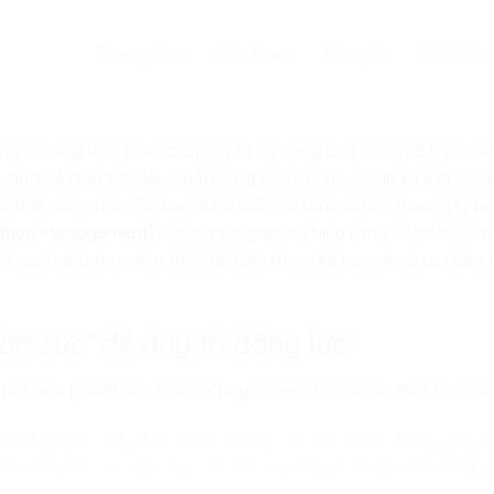
Trang chủ
Giới thiệu
Học phí
Khóa họ
ng thường đến từ việc chúng ta kỳ vọng quá cao mà thiếu đi 
 quá dễ dàng. Nhiều trẻ thường nản chí khi dự án không giố
t tính năng nhỏ. Tại
Lập trình KID
, lập trình là môi trường lý 
tation Management)
. Chúng tôi giúp trẻ hiểu rằng:
“Mọi hành tr
ẻ cách đặt mục tiêu thực tế, kiên trì với kế hoạch và giữ tâm
ừa sức”
để duy trì động lực
 một siêu phẩm như
Roblox
hay
Minecraft
chỉ sau một buổi họ
ôi dạy trẻ cách chia dự án thành các giai đoạn. Thay vì kỳ 
h hạnh phúc với việc làm cho nhân vật biết nhảy, rồi mới đến 