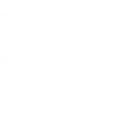
heo.
thử thách khó hơn ngày mai.
n nhưng không tự mãn giúp
n?
ơ mộng cũng không quá bi
hú vị thay vì những điểm
sự tiến bộ của chính bản