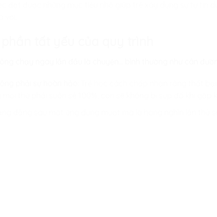
c đạt được những mục tiêu nhỏ giúp trẻ xây dựng sự tự tin dự
 vời.
phần tất yếu của quy trình
không chạy ngay lần đầu là chuyện… bình thường như cân đườ
hông phải sự hoàn hảo:
Trẻ học cách chấp nhận rằng thất bại (
g mọi thứ phải suôn sẻ 100%, con sẽ không bị sụp đổ khi gặp 
ằng đằng sau một ứng dụng mượt mà là hàng nghìn lần thử sai