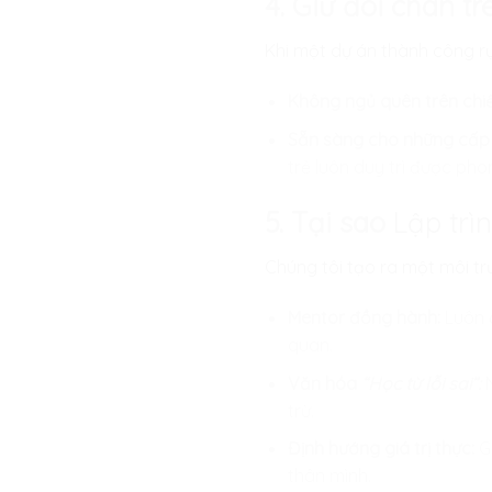
4. Giữ đôi chân t
Khi một dự án thành công rự
Không ngủ quên trên chi
Sẵn sàng cho những cấp 
trẻ luôn duy trì được ph
5. Tại sao
Lập trì
Chúng tôi tạo ra một môi tr
Mentor đồng hành:
Luôn 
quan.
Văn hóa
“Học từ lỗi sai”:
N
trừ.
Định hướng giá trị thực:
Gi
thân mình.