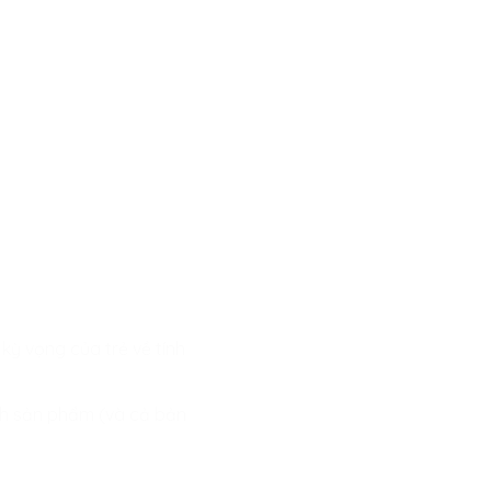
kỳ vọng của trẻ về tính
ỉnh sản phẩm (và cả bản