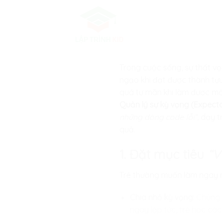
Skip
to
content
Trong cuộc sống, sự thất vọ
ngạo khi đạt được thành tựu
quá tự mãn khi làm được mộ
Quản lý sự kỳ vọng (Expec
những dòng code lỗi”,
dạy tr
quả.
1. Đặt mục tiêu
“V
Trẻ thường muốn làm ngay
Chia nhỏ kỳ vọng:
Chúng t
ngay lập tức, trẻ học các