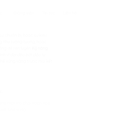
c
Giảng viên
Tin tức
Liên hệ
sự chuẩn bị, hoặc sự kiêu
ng như tưởng tượng, hoặc
tưởng để rèn luyện
Kỹ năng
ình vĩ đại đều bắt đầu từ
 thế vững vàng trước mọi kết
c.
vọng một trò chơi hoàn hảo
biết bắn súng.