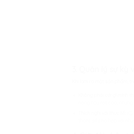
3. Quản lý sự kỳ
Khi làm ra một sản phẩm, tr
Không phải cái gì mình th
năng này rất cao, nhưng n
Thích nghi với thực tế:
Kỹ 
thân) để phù hợp với nhu 