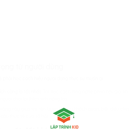
 vọng từ người dùng
ẻ phải học cách hiểu người dùng thực sự muốn gì.
ích cũng là tốt nhất:
Trẻ học cách lắng nghe phản hồi. Đôi khi 
gười chơi lại thích tính năng kia.
năng này giúp trẻ rèn luyện tư duy khách quan, biết điều ch
cầu thực tế của xã hội.