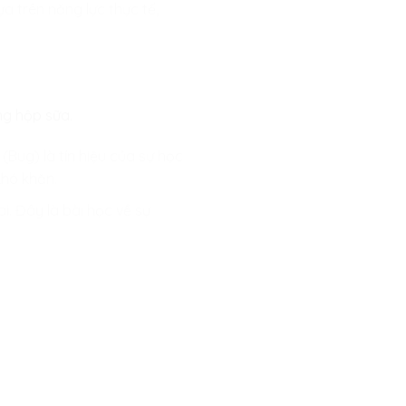
a trên năng lực thực tế,
ng hộp sữa.
Bug) là tín hiệu của sự học
khó khăn.
. Đây là bài học về sự