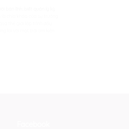
 bản lĩnh, biết quản lý kỳ
là chìa khóa của sự trưởng
ua thế giới lập trình đầy
 lai với một trái tim kiên
Facebook