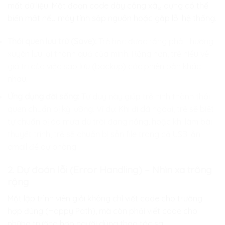
mất dữ liệu. Một đoạn code dày công xây dựng có thể
biến mất nếu máy tính sập nguồn hoặc gặp lỗi hệ thống.
Thói quen lưu trữ (Save):
Trẻ học được rằng phải thường
xuyên lưu lại thành quả của mình. Rộng hơn, trẻ hiểu về
giá trị của việc sao lưu (backup) các phiên bản khác
nhau.
Ứng dụng đời sống:
Tư duy này giúp trẻ hình thành thói
quen chuẩn bị kỹ lưỡng. Ví dụ: Khi đi dã ngoại, trẻ sẽ biết
tự chuẩn bị áo mưa dù trời đang nắng, hoặc khi làm bài
thuyết trình, trẻ sẽ chuẩn bị sẵn file trong cả USB lẫn
email để dự phòng.
2. Dự đoán lỗi (Error Handling) – Nhìn xa trông
rộng
Một lập trình viên giỏi không chỉ viết code cho trường
hợp đúng (Happy Path), mà còn phải viết code cho
những trường hợp người dùng thao tác sai.