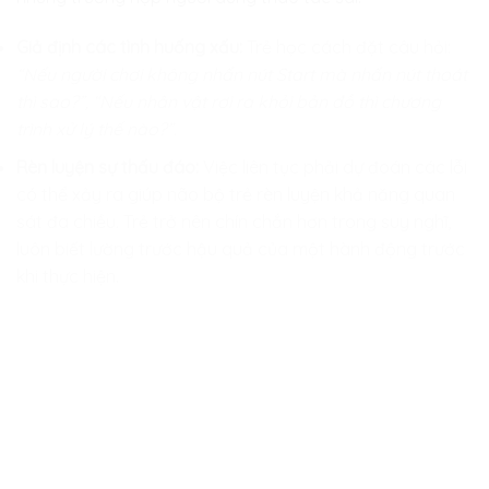
Giả định các tình huống xấu:
Trẻ học cách đặt câu hỏi:
“Nếu người chơi không nhấn nút Start mà nhấn nút thoát
thì sao?”, “Nếu nhân vật rơi ra khỏi bản đồ thì chương
trình xử lý thế nào?”.
Rèn luyện sự thấu đáo:
Việc liên tục phải dự đoán các lỗi
có thể xảy ra giúp não bộ trẻ rèn luyện khả năng quan
sát đa chiều. Trẻ trở nên chín chắn hơn trong suy nghĩ,
luôn biết lường trước hậu quả của một hành động trước
khi thực hiện.