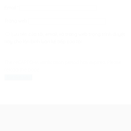
Email
*
Trang web
Lưu tên của tôi, email, và trang web trong trình duyệt
này cho lần bình luận kế tiếp của tôi.
The reCAPTCHA verification period has expired. Please
reload the page.