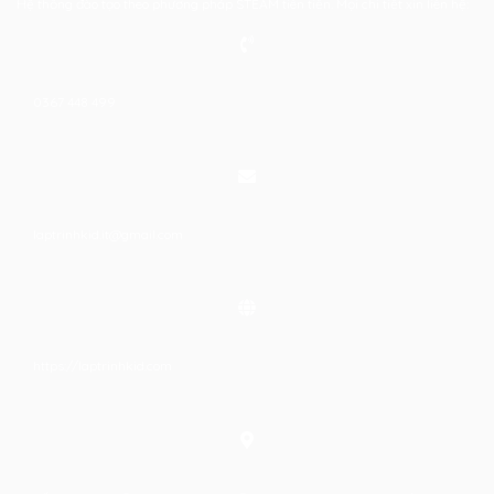
Hệ thống đào tạo theo phương pháp STEAM tiên tiến. Mọi chi tiết xin liên hệ:
0367 448 499
laptrinhkid.it@gmail.com
https://laptrinhkid.com