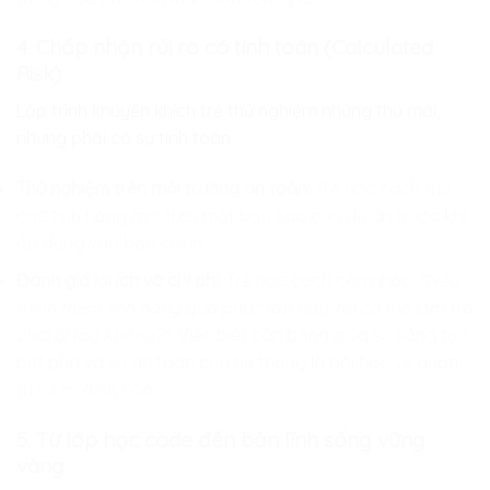
4. Chấp nhận rủi ro có tính toán (Calculated
Risk)
Lập trình khuyến khích trẻ thử nghiệm những thứ mới,
nhưng phải có sự tính toán:
Thử nghiệm trên môi trường an toàn:
Trẻ học cách thử
các tính năng mới trên một bản sao của dự án trước khi
áp dụng vào bản chính.
Đánh giá lợi ích và chi phí:
Trẻ học cách cân nhắc:
“Nếu
mình thêm tính năng quá phức tạp này, nó có thể làm trò
chơi bị lag không?”.
Việc biết cân bằng giữa sự sáng tạo
bứt phá và sự an toàn của hệ thống là bài học về quản
trị rủi ro đỉnh cao.
5. Từ lớp học code đến bản lĩnh sống vững
vàng