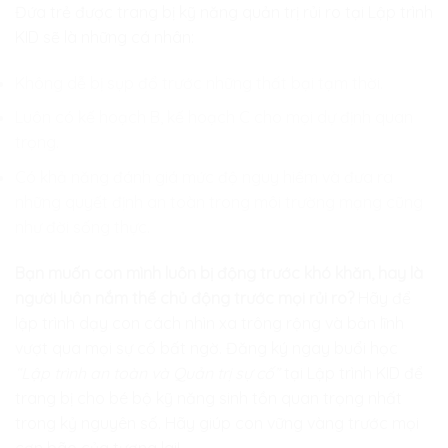
Đứa trẻ được trang bị kỹ năng quản trị rủi ro tại
Lập trình
KID
sẽ là những cá nhân:
Không dễ bị sụp đổ trước những thất bại tạm thời.
Luôn có kế hoạch B, kế hoạch C cho mọi dự định quan
trọng.
Có khả năng đánh giá mức độ nguy hiểm và đưa ra
những quyết định an toàn trong môi trường mạng cũng
như đời sống thực.
Bạn muốn con mình luôn bị động trước khó khăn, hay là
người luôn nắm thế chủ động trước mọi rủi ro?
Hãy để
lập trình dạy con cách nhìn xa trông rộng và bản lĩnh
vượt qua mọi sự cố bất ngờ. Đăng ký ngay buổi học
“Lập trình an toàn và Quản trị sự cố”
tại
Lập trình KID
để
trang bị cho bé bộ kỹ năng sinh tồn quan trọng nhất
trong kỷ nguyên số. Hãy giúp con vững vàng trước mọi
cơn bão của tương lai!