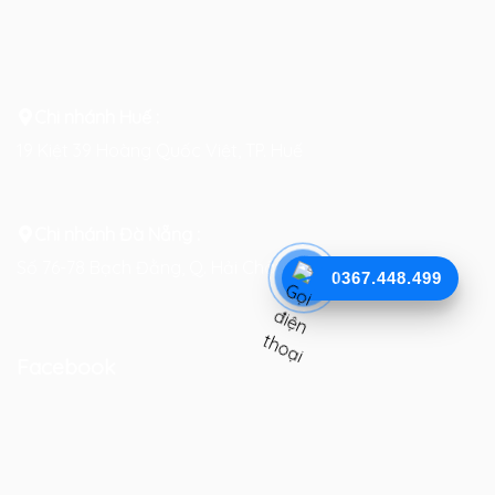
Chi nhánh Huế :
19 Kiệt 39 Hoàng Quốc Việt, TP. Huế
Chi nhánh Đà Nẵng :
Số 76-78 Bạch Đằng, Q. Hải Châu, TP. Đà Nẵng
0367.448.499
Facebook