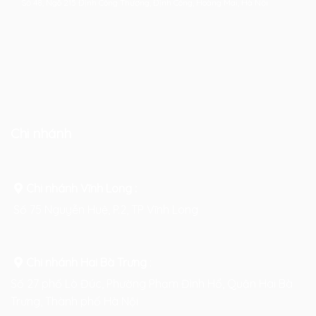
Số 48, Ngõ 215 Định Công Thượng, Định Công, Hoàng Mai, Hà Nội
Chi nhánh
Chi nhánh Vĩnh Long :
Số 75 Nguyễn Huệ, P.2, TP Vĩnh Long
Chi nhánh Hai Bà Trưng
:
Số 27 phố Lò Đúc, Phường Phạm Đình Hổ, Quận Hai Bà
Trưng, Thành phố Hà Nội