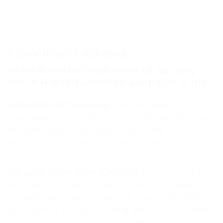
3. Quản trị sự cố dưới áp lực
Khi một dự án đang chạy demo mà đột ngột
“đứng
hình”,
đó là lúc rèn luyện bản lĩnh quản trị rủi ro tốt nhất.
Giữ bình tĩnh để
“Debugging”:
Thay vì hoảng hốt, trẻ
được Mentor hướng dẫn cách hít thở sâu và bắt đầu quy
trình kiểm tra lỗi có hệ thống. Trẻ hiểu rằng:
“Rủi ro là
một phần của quá trình, quan trọng là cách mình xử lý
nó”.
Giải quyết vấn đề nhanh (Quick Fix):
Trong những tình
huống khẩn cấp, trẻ học cách đưa ra các giải pháp tạm
thời để hệ thống tiếp tục vận hành trước khi tìm cách
sửa chữa triệt để. Đây là kỹ năng ứng biến cực kỳ quan
trọng của các nhà lãnh đạo tương lai.