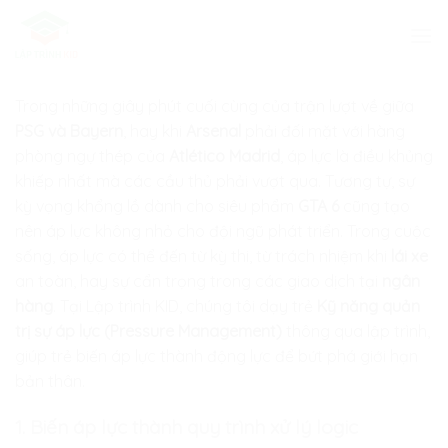
Skip
to
content
Trong những giây phút cuối cùng của trận lượt về giữa
PSG và Bayern
, hay khi
Arsenal
phải đối mặt với hàng
phòng ngự thép của
Atlético Madrid
, áp lực là điều khủng
khiếp nhất mà các cầu thủ phải vượt qua. Tương tự, sự
kỳ vọng khổng lồ dành cho siêu phẩm
GTA 6
cũng tạo
nên áp lực không nhỏ cho đội ngũ phát triển. Trong cuộc
sống, áp lực có thể đến từ kỳ thi, từ trách nhiệm khi
lái xe
an toàn, hay sự cẩn trọng trong các giao dịch tại
ngân
hàng
. Tại
Lập trình KID
, chúng tôi dạy trẻ
Kỹ năng quản
trị sự áp lực (Pressure Management)
thông qua lập trình,
giúp trẻ biến áp lực thành động lực để bứt phá giới hạn
bản thân.
1. Biến áp lực thành quy trình xử lý logic