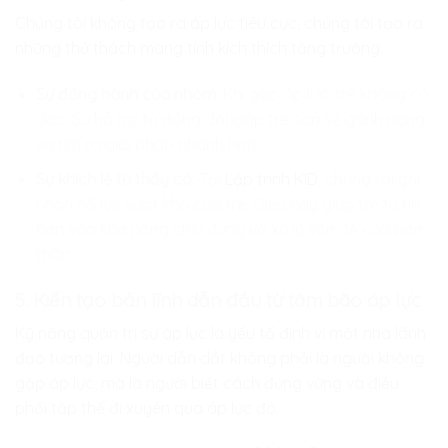
Chúng tôi không tạo ra áp lực tiêu cực, chúng tôi tạo ra
những thử thách mang tính kích thích tăng trưởng.
Sự đồng hành của nhóm:
Khi gặp áp lực, trẻ không cô
độc. Sự hỗ trợ từ đồng đội giúp trẻ san sẻ gánh nặng
và tìm ra giải pháp nhanh hơn.
Sự khích lệ từ thầy cô:
Tại
Lập trình KID
, chúng tôi ghi
nhận nỗ lực vượt khó của trẻ. Điều này giúp trẻ tự tin
hơn vào khả năng chịu đựng và xử lý vấn đề của bản
thân.
5. Kiến tạo bản lĩnh dẫn đầu từ tâm bão áp lực
Kỹ năng quản trị sự áp lực là yếu tố định vị một nhà lãnh
đạo tương lai. Người dẫn dắt không phải là người không
gặp áp lực, mà là người biết cách đứng vững và điều
phối tập thể đi xuyên qua áp lực đó.