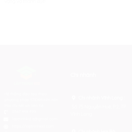
vàng và thành đạt!
Chi nhánh
Hệ thống đào tạo theo
Chi nhánh Vĩnh Long :
phương pháp STEAM tiên tiến.
Mọi chi tiết xin liên hệ:
Số 75 Nguyễn Huệ, P.2, TP
0367 448 499
Vĩnh Long
laptrinhkid.it@gmail.com
https://laptrinhkid.com
Chi nhánh Hai Bà