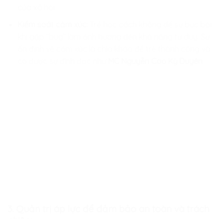
của xã hội.
Kiểm soát cảm xúc:
Trẻ học cách không để sự bực bội
khi gặp “bug” làm ảnh hưởng đến khả năng tư duy. Sự
ổn định về cảm xúc là chìa khóa để trẻ thành công và
có được sự đĩnh đạc như
MC Nguyễn Cao Kỳ Duyên
.
3. Quản trị áp lực để đảm bảo an toàn và trách