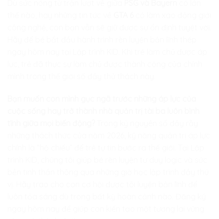
Dù sức nóng từ trận lượt về giữa
PSG và Bayern
có lớn
thế nào, hay những tin tức về
GTA 6
có làm xao động giới
công nghệ, con bạn vẫn sẽ giữ được sự ổn định tuyệt vời.
Hãy để bé bắt đầu hành trình rèn luyện bản lĩnh thép
ngay hôm nay tại
Lập trình KID
. Khi trẻ làm chủ được áp
lực, trẻ đã thực sự làm chủ được thành công của chính
mình trong thế giới số đầy thử thách này.
Bạn muốn con mình gục ngã trước những áp lực của
cuộc sống hay trở thành nhà quản trị tài ba luôn bình
tĩnh giữa mọi biến động?
Trong kỷ nguyên số đầy rẫy
những thách thức của năm 2026, kỹ năng quản trị áp lực
chính là “hộ chiếu” để trẻ tự tin bước ra thế giới. Tại
Lập
trình KID
, chúng tôi giúp bé rèn luyện tư duy logic và sức
bền tinh thần thông qua những giờ học lập trình đầy thú
vị. Hãy trao cho con cơ hội được tôi luyện bản lĩnh để
luôn tỏa sáng dù trong bất kỳ hoàn cảnh nào. Đăng ký
ngay hôm nay để giúp con kiến tạo một tương lai vững