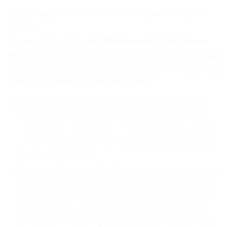
2. Rèn luyện sức bền tinh thần qua những thử
thách
Sức mạnh của đội tuyển
U17 Indonesia
hay
U17 Yemen
không chỉ nằm ở kỹ thuật mà còn ở bản lĩnh vượt qua áp
lực sân khách. Lập trình cung cấp một môi trường tương
tự để trẻ rèn luyện “cơ bắp” tinh thần.
Đối mặt với “Deadline”:
Các cuộc thi lập trình ngắn
hạn (Hackathon) tại
Lập trình KID
giúp trẻ làm quen
với áp lực thời gian. Trẻ học cách quản trị năng lượng
và trí tuệ để hoàn thành sản phẩm đúng hạn mà vẫn
đảm bảo chất lượng.
Vượt qua nỗi sợ sai:
Áp lực lớn nhất thường đến từ nỗi
sợ thất bại. Trong lập trình, sai là chuyện bình thường.
Trẻ học cách chấp nhận lỗi sai, sửa lỗi và đi tiếp. Bản
lĩnh này giúp trẻ không bị gục ngã trước những kết
quả
xổ số
không như ý hay những biến động bất ngờ