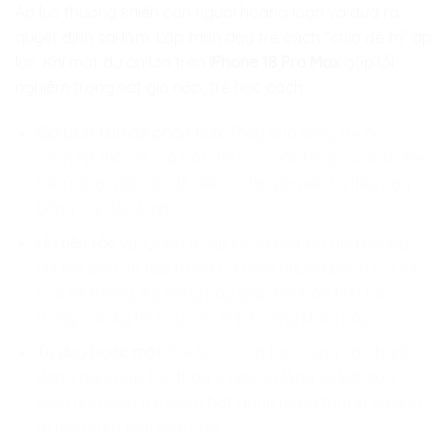
Áp lực thường khiến con người hoảng loạn và đưa ra
quyết định sai lầm. Lập trình dạy trẻ cách “chia để trị” áp
lực. Khi một dự án lớn trên
iPhone 18 Pro Max
gặp lỗi
nghiêm trọng sát giờ nộp, trẻ học cách:
Giữ bình tĩnh để phân tích:
Thay vì lo lắng, trẻ học
cách hít thở sâu và bắt đầu rà soát từng module. Trẻ
hiểu rằng mỗi vấn đề đều có lời giải nếu ta tiếp cận
bằng cái đầu lạnh.
Ưu tiên tác vụ:
Quản trị áp lực là biết bỏ qua những
chi tiết phụ để tập trung cứu vãn những phần cốt lõi
của hệ thống. Kỹ năng này giúp trẻ luôn tỉnh táo
trong các kỳ thi hay các tình huống khẩn cấp.
Tư duy bước một:
Trẻ học cách tập trung vào hành
động ngay lập tức thay vì ngồi lo lắng về kết quả.
Điều này giúp trẻ giảm bớt gánh nặng tâm lý và duy
trì hiệu suất làm việc cao.