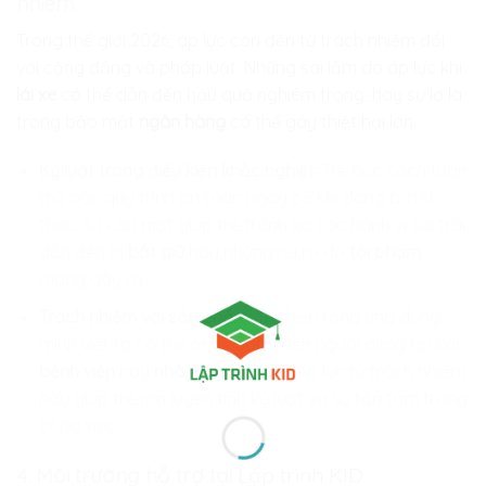
nhiệm
Trong thế giới 2026, áp lực còn đến từ trách nhiệm đối
với cộng đồng và pháp luật. Những sai lầm do áp lực khi
lái xe
có thể dẫn đến hậu quả nghiêm trọng, hay sự lơ là
trong bảo mật
ngân hàng
có thể gây thiệt hại lớn.
Kỷ luật trong điều kiện khắc nghiệt:
Trẻ học cách tuân
thủ các quy trình an toàn ngay cả khi đang bị hối
thúc. Sự cẩn mật giúp trẻ tránh xa các hành vi sai trái
dẫn đến bị
bắt giữ
hay những rủi ro do
tội phạm
mạng gây ra.
Trách nhiệm với sản phẩm:
Trẻ hiểu rằng ứng dụng
mình viết ra có thể ảnh hưởng đến người dùng tại các
bệnh viện
hay
nhà máy lọc dầu
. Áp lực từ trách nhiệm
này giúp trẻ rèn luyện tính kỷ luật và sự tận tâm trong
công việc.
4. Môi trường hỗ trợ tại
Lập trình KID