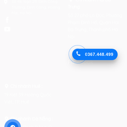
Số 48, Ngõ 215 Định Công
Trưng
:
Thượng, Định Công, Hoàng
Mai, Hà Nội
Số 27 phố Lò Đúc, Phường
Phạm Đình Hổ, Quận Hai
Bà Trưng, Thành phố Hà
Nội
0367.448.499
Facebook
Chi nhánh Huế :
19 Kiệt 39 Hoàng Quốc
Việt, TP. Huế
Chi nhánh Đà Nẵng :