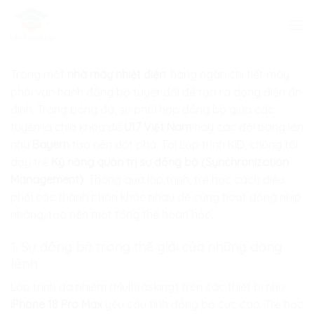
Skip
to
content
Trong một
nhà máy nhiệt điện
, hàng ngàn chi tiết máy
phải vận hành đồng bộ tuyệt đối để tạo ra dòng điện ổn
định. Trong bóng đá, sự phối hợp đồng bộ giữa các
tuyến là chìa khóa để
U17 Việt Nam
hay các đội bóng lớn
như
Bayern
tạo nên đột phá. Tại
Lập trình KID
, chúng tôi
dạy trẻ
Kỹ năng quản trị sự đồng bộ (Synchronization
Management)
. Thông qua lập trình, trẻ học cách điều
phối các thành phần khác nhau để cùng hoạt động nhịp
nhàng, tạo nên một tổng thể hoàn hảo.
1. Sự đồng bộ trong thế giới của những dòng
lệnh
Lập trình đa nhiệm (Multitasking) trên các thiết bị như
iPhone 18 Pro Max
yêu cầu tính đồng bộ cực cao. Trẻ học