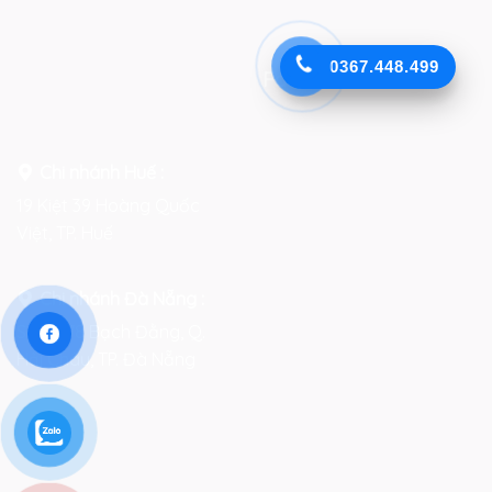
0367.448.499
Facebook
Chi nhánh Huế :
19 Kiệt 39 Hoàng Quốc
Việt, TP. Huế
Chi nhánh Đà Nẵng :
Số 76-78 Bạch Đằng, Q.
Hải Châu, TP. Đà Nẵng