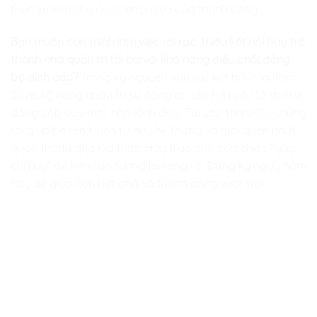
thực sự làm chủ được nhịp điệu của thành công.
Bạn muốn con mình làm việc rời rạc, thiếu kết nối hay trở
thành nhà quản trị tài ba với khả năng điều phối đồng
bộ đỉnh cao?
Trong kỷ nguyên vạn vật kết nối của năm
2026, kỹ năng quản trị sự đồng bộ chính là yếu tố định vị
đẳng cấp của một nhà lãnh đạo. Tại
Lập trình KID
, chúng
tôi giúp bé rèn luyện tư duy hệ thống và thói quen nhất
quán thông qua lập trình. Hãy trao cho con chiếc “gậy
chỉ huy” để kiến tạo tương lai rạng rỡ. Đăng ký ngay hôm
nay để giúp con bứt phá và thành công vượt trội!