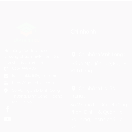
Chi nhánh
Hệ thống đào tạo theo
Chi nhánh Vĩnh Long :
phương pháp STEAM tiên tiến.
Mọi chi tiết xin liên hệ:
Số 75 Nguyễn Huệ, P.2, TP
0367 448 499
Vĩnh Long
laptrinhkid.it@gmail.com
https://laptrinhkid.com
Chi nhánh Hai Bà
Số 48, Ngõ 215 Định Công
Trưng
:
Thượng, Định Công, Hoàng
Mai, Hà Nội
Số 27 phố Lò Đúc, Phường
Phạm Đình Hổ, Quận Hai
Bà Trưng, Thành phố Hà
Nội