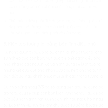
các module khác nhau và ghép nối chúng lại. Chỉ khi
có sự đồng bộ, sản phẩm cuối cùng mới có thể vận
hành.
Thử thách điều phối:
Trẻ được đóng vai “nhà quản trị”
để phân bổ tài nguyên máy tính, giúp con hiểu sâu
sắc về nghệ thuật điều phối và cân bằng.
5. Kiến tạo tương lai bằng bản lĩnh điều phối
Kỹ năng quản trị sự đồng bộ chính là “nhạc trưởng” cho
sự nghiệp của con bạn. Một đứa trẻ biết cách điều phối
nhịp nhàng các nguồn lực và hành động sẽ luôn tạo ra
những kết quả đột phá, nhận được sự nể trọng và tự tin
dẫn dắt đội ngũ chinh phục mọi đỉnh cao trong tương lai.
Dù nhịp sống ngày
7/5
có sôi động đến đâu, sự đồng bộ
trong tư duy sẽ giúp con bạn luôn vững vàng. Hãy để bé
bắt đầu hành trình rèn luyện bản lĩnh này ngay hôm nay
tại
Lập trình KID
. Khi trẻ làm chủ được sự đồng bộ, trẻ đã