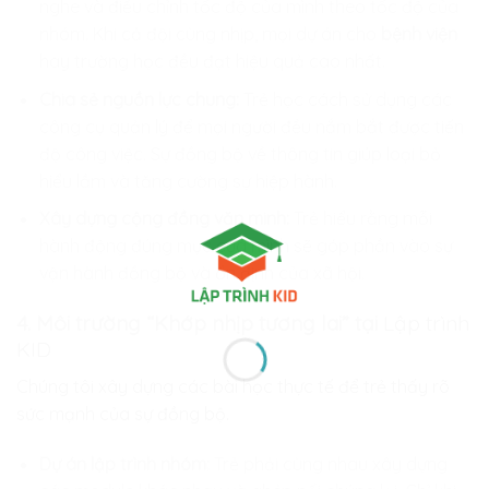
nghe và điều chỉnh tốc độ của mình theo tốc độ của
nhóm. Khi cả đội cùng nhịp, mọi dự án cho
bệnh viện
hay trường học đều đạt hiệu quả cao nhất.
Chia sẻ nguồn lực chung:
Trẻ học cách sử dụng các
công cụ quản lý để mọi người đều nắm bắt được tiến
độ công việc. Sự đồng bộ về thông tin giúp loại bỏ
hiểu lầm và tăng cường sự hiệp hành.
Xây dựng cộng đồng văn minh:
Trẻ hiểu rằng mỗi
hành động đúng mực của mình sẽ góp phần vào sự
vận hành đồng bộ và ổn định của xã hội.
4. Môi trường “Khớp nhịp tương lai” tại
Lập trình
KID
Chúng tôi xây dựng các bài học thực tế để trẻ thấy rõ
sức mạnh của sự đồng bộ.
Dự án lập trình nhóm:
Trẻ phải cùng nhau xây dựng