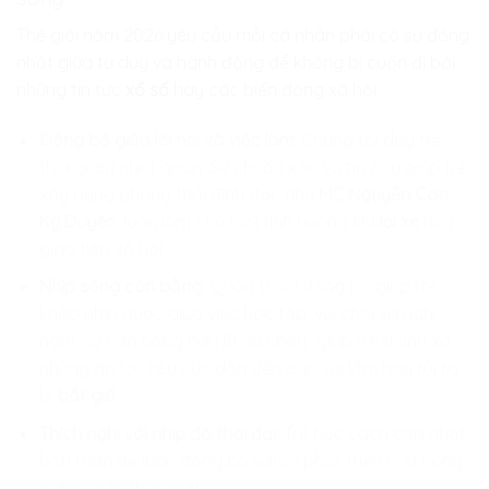
Thế giới năm 2026 yêu cầu mỗi cá nhân phải có sự đồng
nhất giữa tư duy và hành động để không bị cuốn đi bởi
những tin tức
xổ số
hay các biến động xã hội.
Đồng bộ giữa lời nói và việc làm:
Chúng tôi dạy trẻ
thói quen nhất quán. Sự chuẩn xác và tin cậy giúp trẻ
xây dựng phong thái đĩnh đạc như
MC Nguyễn Cao
Kỳ Duyên
, luôn làm chủ mọi tình huống khi
lái xe
hay
giao tiếp xã hội.
Nhịp sống cân bằng:
Quản trị sự đồng bộ giúp trẻ
khớp nhịp được giữa việc học tập, vui chơi và nghỉ
ngơi. Sự cân bằng này là “lá chắn” giúp trẻ tránh xa
những áp lực tiêu cực dẫn đến các sai lầm hay rủi ro
bị
bắt giữ
.
Thích nghi với nhịp độ thời đại:
Trẻ học cách cập nhật
bản thân để luôn đồng bộ với sự phát triển của công
nghệ và tri thức mới.