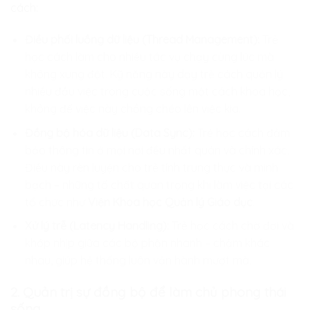
cách:
Điều phối luồng dữ liệu (Thread Management):
Trẻ
học cách làm cho nhiều tác vụ chạy cùng lúc mà
không xung đột. Kỹ năng này dạy trẻ cách quản lý
nhiều đầu việc trong cuộc sống một cách khoa học,
không để việc này chồng chéo lên việc kia.
Đồng bộ hóa dữ liệu (Data Sync):
Trẻ học cách đảm
bảo thông tin ở mọi nơi đều nhất quán và chính xác.
Điều này rèn luyện cho trẻ tính trung thực và minh
bạch – những tố chất quan trọng khi làm việc tại các
tổ chức như
Viện Khoa học Quản lý Giáo dục
.
Xử lý trễ (Latency Handling):
Trẻ học cách chờ đợi và
khớp nhịp giữa các bộ phận nhanh – chậm khác
nhau, giúp hệ thống luôn vận hành mượt mà.
2. Quản trị sự đồng bộ để làm chủ phong thái
sống