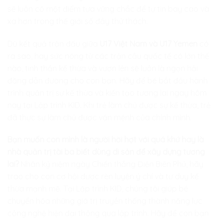
sẽ luôn có một điểm tựa vững chắc để tự tin bay cao và
xa hơn trong thế giới số đầy thử thách.
Dù kết quả trận đấu giữa
U17 Việt Nam và U17 Yemen
có
ra sao, hay sức nóng từ các trận cầu quốc tế có lớn thế
nào, tinh thần kế thừa và vươn lên sẽ luôn là ngọn hải
đăng dẫn đường cho con bạn. Hãy để bé bắt đầu hành
trình quản trị sự kế thừa và kiến tạo tương lai ngay hôm
nay tại
Lập trình KID
. Khi trẻ làm chủ được sự kế thừa, trẻ
đã thực sự làm chủ được vận mệnh của chính mình.
Bạn muốn con mình là người hời hợt với quá khứ hay là
nhà quản trị tài ba biết dùng di sản để xây dựng tương
lai?
Nhân kỷ niệm ngày Chiến thắng Điện Biên Phủ, hãy
trao cho con cơ hội được rèn luyện ý chí và tư duy kế
thừa mạnh mẽ. Tại
Lập trình KID
, chúng tôi giúp bé
chuyển hóa những giá trị truyền thống thành năng lực
công nghệ hiện đại thông qua lập trình. Hãy để con bạn