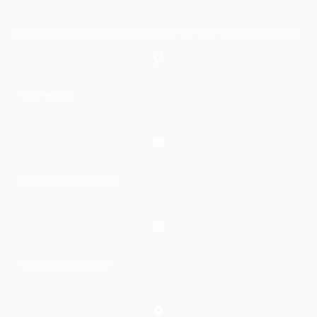
Hệ thống đào tạo theo phương pháp STEAM tiên tiến. Mọi chi tiết xin liên hệ:
0367 448 499
laptrinhkid.it@gmail.com
https://laptrinhkid.com