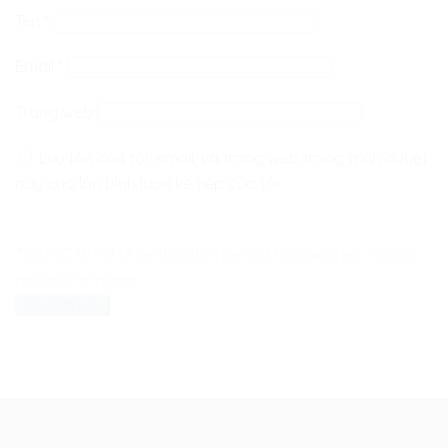
Tên
*
Email
*
Trang web
Lưu tên của tôi, email, và trang web trong trình duyệt
này cho lần bình luận kế tiếp của tôi.
The reCAPTCHA verification period has expired. Please
reload the page.