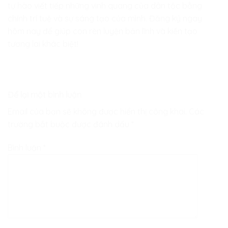
tự hào viết tiếp những vinh quang của dân tộc bằng
chính trí tuệ và sự sáng tạo của mình. Đăng ký ngay
hôm nay để giúp con rèn luyện bản lĩnh và kiến tạo
tương lai khác biệt!
Để lại một bình luận
Email của bạn sẽ không được hiển thị công khai.
Các
trường bắt buộc được đánh dấu
*
Bình luận
*