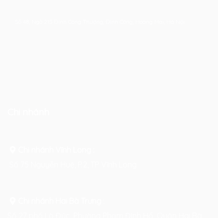
Số 48, Ngõ 215 Định Công Thượng, Định Công, Hoàng Mai, Hà Nội
Chi nhánh
Chi nhánh Vĩnh Long :
Số 75 Nguyễn Huệ, P.2, TP Vĩnh Long
Chi nhánh Hai Bà Trưng
:
Số 27 phố Lò Đúc, Phường Phạm Đình Hổ, Quận Hai Bà