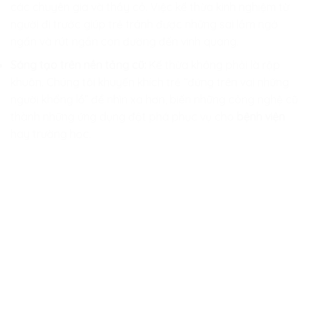
các chuyên gia và thầy cô. Việc kế thừa kinh nghiệm từ
người đi trước giúp trẻ tránh được những sai lầm ngớ
ngẩn và rút ngắn con đường đến vinh quang.
Sáng tạo trên nền tảng cũ:
Kế thừa không phải là rập
khuôn. Chúng tôi khuyến khích trẻ “đứng trên vai những
người khổng lồ” để nhìn xa hơn, biến những công nghệ cũ
thành những ứng dụng đột phá phục vụ cho
bệnh viện
hay trường học.