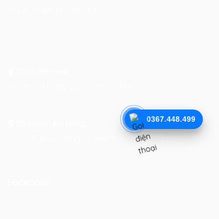
Trưng, Thành phố Hà Nội
Chi nhánh Huế :
19 Kiệt 39 Hoàng Quốc Việt, TP. Huế
0367.448.499
Chi nhánh Đà Nẵng :
Số 76-78 Bạch Đằng, Q. Hải Châu, TP. Đà Nẵng
Facebook