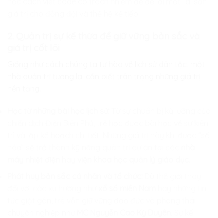
học cách viết code có trách nhiệm để để lại một “di sản”
giá trị cho đồng đội và thế hệ kế tiếp.
2. Quản trị sự kế thừa để giữ vững bản sắc và
giá trị cốt lõi
Giống như cách chúng ta tự hào về lịch sử dân tộc, một
nhà quản trị tương lai cần biết trân trọng những giá trị
nền tảng.
Học từ những bài học lịch sử:
Từ sự chuẩn bị kỹ lưỡng của
chiến dịch Điện Biên Phủ, trẻ học được bài học về sự kiên
trì và lập kế hoạch chi tiết. Những giá trị này khi được “số
hóa” sẽ trở thành kỹ năng quản trị dự án tại các
nhà
máy nhiệt điện
hay
viện khoa học quản lý giáo dục
.
Phát huy bản sắc cá nhân và tổ chức:
Dù thế giới thay
đổi với các xu hướng như
xổ số miền Nam
hay những tin
tức giật gân, trẻ vẫn giữ vững đạo đức và phong thái
chuyên nghiệp như
MC Nguyễn Cao Kỳ Duyên
. Sự kế