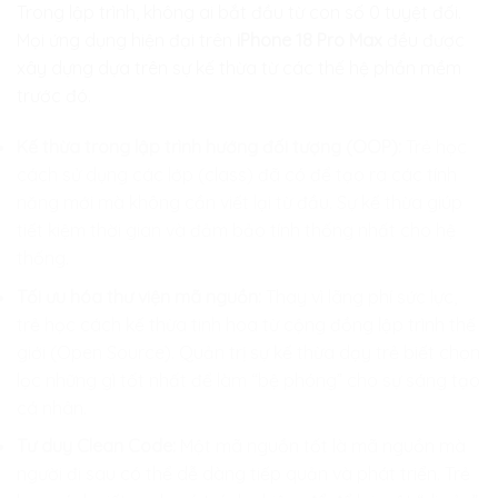
Trong lập trình, không ai bắt đầu từ con số 0 tuyệt đối.
Mọi ứng dụng hiện đại trên
iPhone 18 Pro Max
đều được
xây dựng dựa trên sự kế thừa từ các thế hệ phần mềm
trước đó.
Kế thừa trong lập trình hướng đối tượng (OOP):
Trẻ học
cách sử dụng các lớp (class) đã có để tạo ra các tính
năng mới mà không cần viết lại từ đầu. Sự kế thừa giúp
tiết kiệm thời gian và đảm bảo tính thống nhất cho hệ
thống.
Tối ưu hóa thư viện mã nguồn:
Thay vì lãng phí sức lực,
trẻ học cách kế thừa tinh hoa từ cộng đồng lập trình thế
giới (Open Source). Quản trị sự kế thừa dạy trẻ biết chọn
lọc những gì tốt nhất để làm “bệ phóng” cho sự sáng tạo
cá nhân.
Tư duy Clean Code:
Một mã nguồn tốt là mã nguồn mà
người đi sau có thể dễ dàng tiếp quản và phát triển. Trẻ