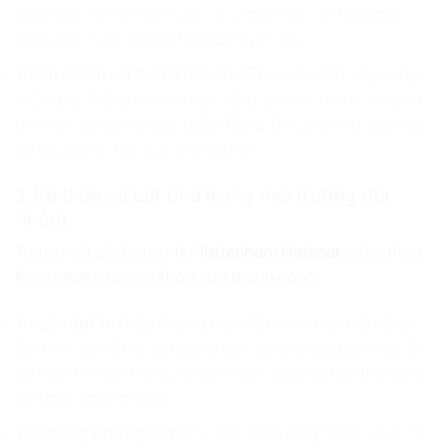
thừa giúp trẻ có một “gốc rễ” vững chắc để không bị
cuốn trôi trước những biến động xã hội.
Trách nhiệm với thế hệ mai sau:
Trẻ học cách xây dựng
những hệ thống có tính bền vững, bảo vệ môi trường và
an toàn dữ liệu tại các
ngân hàng
. Đây chính là cách trẻ
để lại dấu ấn tích cực cho xã hội.
3. Kế thừa và bứt phá trong môi trường đội
nhóm
Trong một đội bóng như
Tottenham Hotspur
sự kế thừa
kinh nghiệm là chìa khóa của thành công.
Truyền đạt tri thức:
Những bạn đã thành thạo kỹ năng
lập trình sẽ hỗ trợ và hướng dẫn lại cho các bạn mới. Sự
kế thừa tri thức trong nội bộ nhóm giúp cả tập thể cùng
tiến bộ nhanh chóng.
Tôn trọng kinh nghiệm:
Trẻ học cách lắng nghe ý kiến từ