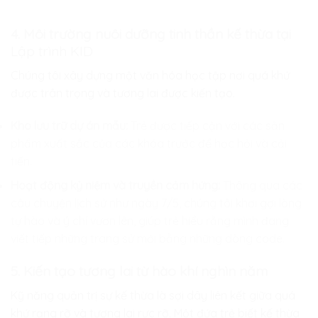
4. Môi trường nuôi dưỡng tinh thần kế thừa tại
Lập trình KID
Chúng tôi xây dựng một văn hóa học tập nơi quá khứ
được trân trọng và tương lai được kiến tạo.
Kho lưu trữ dự án mẫu:
Trẻ được tiếp cận với các sản
phẩm xuất sắc của các khóa trước để học hỏi và cải
tiến.
Hoạt động kỷ niệm và truyền cảm hứng:
Thông qua các
câu chuyện lịch sử như ngày 7/5, chúng tôi khơi gợi lòng
tự hào và ý chí vươn lên, giúp trẻ hiểu rằng mình đang
viết tiếp những trang sử mới bằng những dòng code.
5. Kiến tạo tương lai từ hào khí nghìn năm
Kỹ năng quản trị sự kế thừa là sợi dây liên kết giữa quá
khứ rạng rỡ và tương lai rực rỡ. Một đứa trẻ biết kế thừa