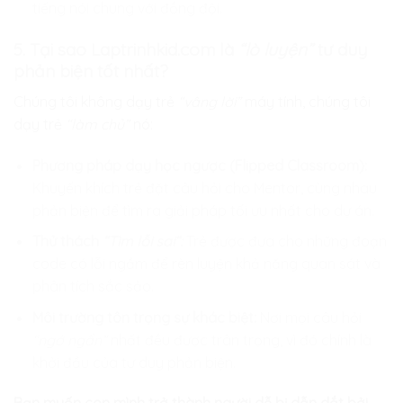
tiếng nói chung với đồng đội.
5. Tại sao Laptrinhkid.com là
“lò luyện”
tư duy
phản biện tốt nhất?
Chúng tôi không dạy trẻ
“vâng lời”
máy tính, chúng tôi
dạy trẻ
“làm chủ”
nó:
Phương pháp dạy học ngược (Flipped Classroom):
Khuyến khích trẻ đặt câu hỏi cho Mentor, cùng nhau
phản biện để tìm ra giải pháp tối ưu nhất cho dự án.
Thử thách
“Tìm lỗi sai”:
Trẻ được đưa cho những đoạn
code có lỗi ngầm để rèn luyện khả năng quan sát và
phân tích sắc sảo.
Môi trường tôn trọng sự khác biệt:
Nơi mọi câu hỏi
“ngớ ngẩn”
nhất đều được trân trọng, vì đó chính là
khởi đầu của tư duy phản biện.