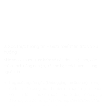
2. Xác thực thông tin – Giữa
“biển”
tin tức và xu
hướng
Nhìn vào xu hướng tìm kiếm về các danh hiệu hay các
chính sách nông nghiệp, trẻ cần học cách kiểm chứng
nguồn tin.
Truy xuất nguồn gốc (Debugging the Source):
Trong
lập trình, nếu dùng một thư viện mã nguồn lạ, trẻ phải
kiểm tra độ tin cậy của nó. Chúng tôi dạy trẻ áp dụng
điều này vào đời sống:
“Tin tức này đến từ đâu?”, “Nó