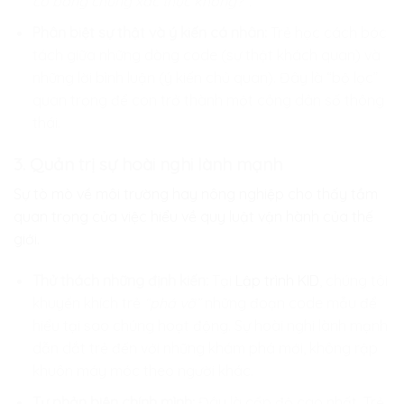
có bằng chứng xác thực không?”.
Phân biệt sự thật và ý kiến cá nhân:
Trẻ học cách bóc
tách giữa những dòng code (sự thật khách quan) và
những lời bình luận (ý kiến chủ quan). Đây là “bộ lọc”
quan trọng để con trở thành một công dân số thông
thái.
3. Quản trị sự hoài nghi lành mạnh
Sự tò mò về môi trường hay nông nghiệp cho thấy tầm
quan trọng của việc hiểu về quy luật vận hành của thế
giới.
Thử thách những định kiến:
Tại
Lập trình KID
, chúng tôi
khuyến khích trẻ
“phá vỡ”
những đoạn code mẫu để
hiểu tại sao chúng hoạt động. Sự hoài nghi lành mạnh
dẫn dắt trẻ đến với những khám phá mới, không rập
khuôn máy móc theo người khác.
Tự phản biện chính mình:
Đây là cấp độ cao nhất. Trẻ