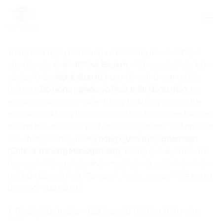
Skip
to
content
Trong một ngày mà mạng xã hội bùng nổ với kết quả
của trận đại chiến
PSG vs Bayern
, những cuộc thảo luận
về danh hiệu
Nghệ sĩ ưu tú
, hay những thông tin chính
thống từ
Bộ Nông nghiệp và Phát triển Nông thôn
, trẻ
em đứng trước một
“biển”
thông tin khổng lồ. Làm thế
nào để con không bị cuốn theo đám đông? Làm thế nào
để con biết đâu là sự thật, đâu là suy đoán? Tại
Lập trình
KID
, chúng tôi dạy trẻ
Kỹ năng Quản trị sự phản biện
(Critical Thinking Management)
. Thông qua lập trình, trẻ
học cách không chấp nhận mọi thứ một cách hiển nhiên
mà luôn đặt câu hỏi
“Tại sao?”
,
“Nếu… thì sao?”
để tìm ra
bản chất của vấn đề.
1. Phân tích logic – Bài học từ những trận cầu