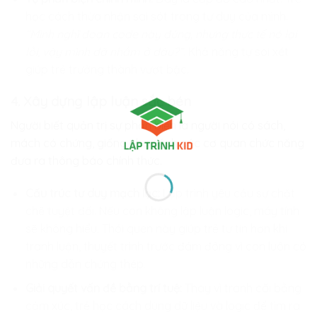
học cách thừa nhận sai sót trong tư duy của mình.
“Mình nghĩ đoạn code này đúng, nhưng thực tế nó lại
lỗi, vậy mình đã nhầm ở đâu?”.
Khả năng tự soi xét
giúp trẻ trưởng thành vượt bậc.
4. Xây dựng lập luận sắc bén
Người biết quản trị sự phản biện là người nói có sách,
mách có chứng, giống như cách các cơ quan chức năng
đưa ra thông báo chính thức.
Cấu trúc tư duy mạch lạc:
Lập trình yêu cầu sự chặt
chẽ tuyệt đối. Nếu con không lập luận logic, máy tính
sẽ không hiểu. Thói quen này giúp trẻ tự tin hơn khi
tranh luận, thuyết trình trước đám đông vì con luôn có
những dẫn chứng thép.
Giải quyết vấn đề bằng trí tuệ:
Thay vì tranh cãi bằng
cảm xúc, trẻ học cách dùng dữ liệu và logic để tìm ra