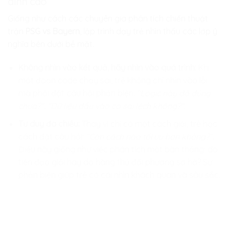
đỉnh cao
Giống như cách các chuyên gia phân tích chiến thuật
trận
PSG vs Bayern
, lập trình dạy trẻ nhìn thấu các lớp ý
nghĩa bên dưới bề mặt.
Không nhìn vào kết quả, hãy nhìn vào quá trình:
Khi
một đoạn code chạy sai, trẻ không chỉ nhìn vào lỗi
mà phải đặt câu hỏi phản biện:
“Logic này đã đúng
chưa?”, “Dữ liệu đầu vào có sai lệch không?”.
Tư duy đa chiều:
Thay vì chỉ có một cách giải, trẻ học
cách đặt câu hỏi:
“Còn cách nào tối ưu hơn không?”.
Điều này giống như việc phân tích một bàn thắng: do
tiền đạo giỏi hay do hàng thủ đối phương sơ hở? Sự
phản biện giúp trẻ có cái nhìn khách quan và sâu sắc.