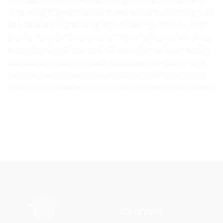
Bạn muốn con mình trở thành người dễ bị dẫn dắt bởi
đám đông hay một nhà lãnh đạo bản lĩnh, có tư duy sắc
sảo và khả năng thấu thị mọi vấn đề?
Quản trị sự phản
biện là
“lá chắn”
bảo vệ và là
“vũ khí”
để con chinh phục
tương lai. Hãy để
Lập trình KID
cùng bé rèn luyện tư duy
độc lập và trí tuệ nhạy bén thông qua thế giới lập trình
đầy thử thách. Đăng ký ngay hôm nay để con bắt đầu
hành trình tìm kiếm chân lý và khẳng định bản sắc riêng!
Chi nhánh