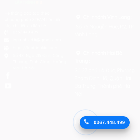
Hệ thống đào tạo theo
Chi nhánh Vĩnh Long :
phương pháp STEAM tiên tiến.
Mọi chi tiết xin liên hệ:
Số 75 Nguyễn Huệ, P.2, TP
0367 448 499
Vĩnh Long
laptrinhkid.it@gmail.com
https://laptrinhkid.com
Chi nhánh Hai Bà
Số 48, Ngõ 215 Định Công
Trưng
:
Thượng, Định Công, Hoàng
Mai, Hà Nội
Số 27 phố Lò Đúc, Phường
Phạm Đình Hổ, Quận Hai
Bà Trưng, Thành phố Hà
Nội
Facebook
0367.448.499