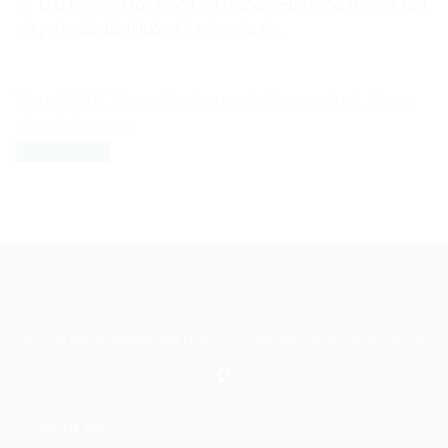
Lưu tên của tôi, email, và trang web trong trình duyệt
này cho lần bình luận kế tiếp của tôi.
The reCAPTCHA verification period has expired. Please
reload the page.
Hệ thống đào tạo theo phương pháp STEAM tiên tiến. Mọi chi tiết xin liên hệ:
0367 448 499