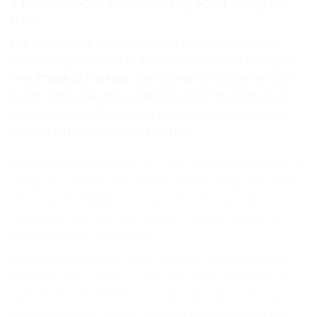
1. Bản chất của quản trị sự kỳ vọng trong lập
trình
Lập trình là quá trình biến những ý tưởng trừu tượng
thành sản phẩm thực tế. Khi một đứa trẻ bắt đầu dự án
trên
iPhone 18 Pro Max
, con thường kỳ vọng nó sẽ thật
hoành tráng, đẹp mắt và không có lỗi. Nhưng thực tế
thường khác xa. Quản trị sự kỳ vọng dạy trẻ cách đối
diện với sự thật một cách khoa học:
Xác định tính khả thi:
Trẻ học cách đánh giá nguồn lực và
thời gian. Con hiểu rằng không thể xây dựng một game
phức tạp như
GTA 6
chỉ trong một tuần. Việc đặt ra
những mục tiêu nhỏ, thực tế giúp trẻ duy trì động lực
thay vì bỏ cuộc giữa chừng.
Quản trị sự hoàn hảo:
Trong lập trình, “hoàn thành tốt
hơn hoàn hảo”. Trẻ học cách chấp nhận phiên bản thử
nghiệm đầu tiên (MVP) và cải tiến dần dần. Điều này
giúp trẻ giảm bớt áp lực tâm lý và tận hưởng quá trình