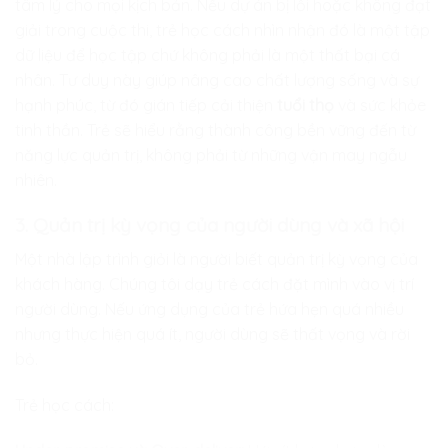
tâm lý cho mọi kịch bản. Nếu dự án bị lỗi hoặc không đạt
giải trong cuộc thi, trẻ học cách nhìn nhận đó là một tập
dữ liệu để học tập chứ không phải là một thất bại cá
nhân. Tư duy này giúp nâng cao chất lượng sống và sự
hạnh phúc, từ đó gián tiếp cải thiện
tuổi thọ
và sức khỏe
tinh thần. Trẻ sẽ hiểu rằng thành công bền vững đến từ
năng lực quản trị, không phải từ những vận may ngẫu
nhiên.
3. Quản trị kỳ vọng của người dùng và xã hội
Một nhà lập trình giỏi là người biết quản trị kỳ vọng của
khách hàng. Chúng tôi dạy trẻ cách đặt mình vào vị trí
người dùng. Nếu ứng dụng của trẻ hứa hẹn quá nhiều
nhưng thực hiện quá ít, người dùng sẽ thất vọng và rời
bỏ.
Trẻ học cách: