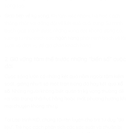
sáng tạo.
Giao tiếp về kỳ vọng:
Khi làm việc nhóm, trẻ học cách
thống nhất với đồng đội về kết quả cuối cùng. Sự minh
bạch giúp tránh được những xung đột không đáng có,
tương tự như cách các
ngân hàng
phải minh bạch về lãi
suất và dịch vụ để giữ chân khách hàng.
2. Giữ vững tâm thế trước những “biến số” cuộc
đời
Cuộc sống luôn có những kết quả nằm ngoài tầm kiểm
soát, giống như tỉ số một trận bóng đá hay kết quả
xổ
số
. Những người không biết quản trị kỳ vọng thường dễ
rơi vào trạng thái hụt hẫng hoặc mất phương hướng khi
mọi chuyện không như ý.
Tại
Lập trình KID
, chúng tôi rèn luyện cho trẻ tư duy “dữ
liệu”. Trẻ học cách phân tích các xác suất và chuẩn bị