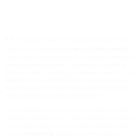
4. Bài học từ những biểu tượng và thực tế 2026
Hãy nhìn vào trận đấu giữa
Arsenal và Atlético Madrid
.
Sự kỳ vọng của người hâm mộ là vô cùng lớn, nhưng các
huấn luyện viên phải quản trị kỳ vọng đó bằng những
chiến thuật thực dụng và kỷ luật trên sân. Hay như dự án
GTA 6
, nhà sản xuất đã phải quản trị sự mong đợi của
hàng triệu game thủ trong nhiều năm để đảm bảo sản
phẩm cuối cùng xứng đáng với sự chờ đợi.
Tại
Lập trình KID
, trẻ em được rèn luyện để có tầm nhìn
của những nhà quản trị lớn. Trẻ học cách đầu tư vào bản
thân – một loại “tài sản” an toàn hơn bất kỳ khoản đầu
tư nào tại
ngân hàng
. Trẻ không còn mong chờ vào