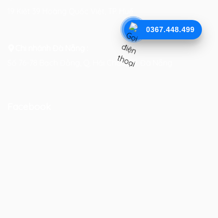
19 Kiệt 39 Hoàng Quốc Việt, TP. Huế
0367.448.499
Chi nhánh Đà Nẵng :
Số 76-78 Bạch Đằng, Q. Hải Châu, TP. Đà Nẵng
Facebook