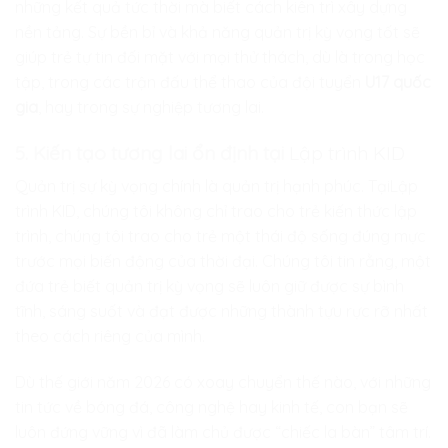
những kết quả tức thời mà biết cách kiên trì xây dựng
nền tảng. Sự bền bỉ và khả năng quản trị kỳ vọng tốt sẽ
giúp trẻ tự tin đối mặt với mọi thử thách, dù là trong học
tập, trong các trận đấu thể thao của đội tuyển
U17 quốc
gia
, hay trong sự nghiệp tương lai.
5. Kiến tạo tương lai ổn định tại
Lập trình KID
Quản trị sự kỳ vọng chính là quản trị hạnh phúc. Tại
Lập
trình KID
, chúng tôi không chỉ trao cho trẻ kiến thức lập
trình, chúng tôi trao cho trẻ một thái độ sống đúng mực
trước mọi biến động của thời đại. Chúng tôi tin rằng, một
đứa trẻ biết quản trị kỳ vọng sẽ luôn giữ được sự bình
tĩnh, sáng suốt và đạt được những thành tựu rực rỡ nhất
theo cách riêng của mình.
Dù thế giới năm 2026 có xoay chuyển thế nào, với những
tin tức về bóng đá, công nghệ hay kinh tế, con bạn sẽ
luôn đứng vững vì đã làm chủ được “chiếc la bàn” tâm trí.