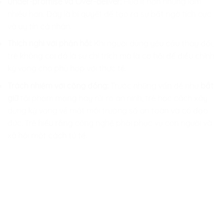
Under-promise và Over-deliver:
Hứa ít hơn nhưng làm
nhiều hơn. Đây là bí quyết để tạo ra sự bất ngờ tích cực
và uy tín cá nhân.
Thích nghi với phản hồi:
Khi người dùng yêu cầu thay đổi,
trẻ không coi đó là sự chỉ trích mà là cơ hội để điều chỉnh
kỳ vọng cho phù hợp với thực tế.
Trách nhiệm với cộng đồng:
Trước những vấn đề như
bắt
giữ
tội phạm mạng hay rủi ro an ninh, trẻ học cách xây
dựng kỳ vọng về một môi trường số an toàn và có đạo
đức. Trẻ hiểu rằng công nghệ phải phục vụ con người và
xã hội một cách tử tế.