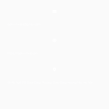
laptrinhkid.it@gmail.com
https://laptrinhkid.com
Số 48, Ngõ 215 Định Công Thượng, Định Công, Hoàng Mai, Hà Nội