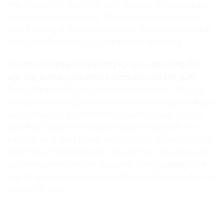
Hãy để con bắt đầu hành trình rèn luyện kỹ năng quan
trọng này ngay hôm nay. Thành công thực sự không
nằm ở những gì chúng ta mong đợi, mà nằm ở những gì
chúng ta nỗ lực kiến tạo và quản trị thành công.
Con bạn sẽ là người để những kỳ vọng viển vông dẫn
dắt, hay là nhà quản trị tài ba làm chủ mọi kết quả?
Trong thế giới đầy rẫy sự nhiễu loạn của năm 2026, kỹ
năng quản trị sự kỳ vọng chính là chìa khóa để trẻ duy trì
sự tập trung và gặt hái thành công bền vững. Tại
Lập
trình KID
, chúng tôi rèn luyện cho bé tư duy thực tế và
bản lĩnh vững vàng thông qua những dự án lập trình đầy
thách thức. Hãy để bé học cách đặt mục tiêu đúng, làm
việc thông minh và tự tin tỏa sáng. Đăng ký ngay hôm
nay để giúp con xây dựng lộ trình tương lai chắc chắn và
hạnh phúc nhất!