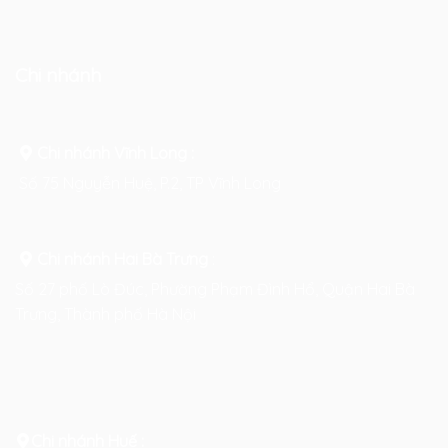
Chi nhánh
Chi nhánh Vĩnh Long :
Số 75 Nguyễn Huệ, P.2, TP Vĩnh Long
Chi nhánh Hai Bà Trưng
:
Số 27 phố Lò Đúc, Phường Phạm Đình Hổ, Quận Hai Bà
Trưng, Thành phố Hà Nội
Chi nhánh Huế :