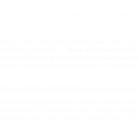
Trang chủ
Giới thiệu
Học phí
Khóa họ
ển động với tốc độ không tưởng. Từ những biến chuyển trong
ủa các thiết bị thông minh như
iPhone 18 Pro Max
, khả năng th
và thành đạt.
Kỹ năng Quản trị sự thích nghi (Adaptability M
 còn biết cách xoay chuyển tình thế để đạt được hiệu quả tố
 năng sinh tồn cốt lõi trong kỷ nguyên
 thay đổi thụ động hay chấp nhận hoàn cảnh một cách cam ch
ành động để làm chủ những bối cảnh mới. Trong môi trường lậ
ật phần mềm, các thư viện mã nguồn mới hoặc thậm chí là mộ