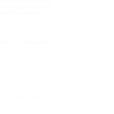
hi những kiến thức cũ không
n. Khả năng thích ứng nhanh
ông nghệ hay những biến
ến thức mới mà không cần sự
ồng lập trình và thử nghiệm
c suốt đời.
hiệu quả để tìm kiếm những
con đường để đi đến một cái
yêu cầu khách hàng thay
uả nhất.