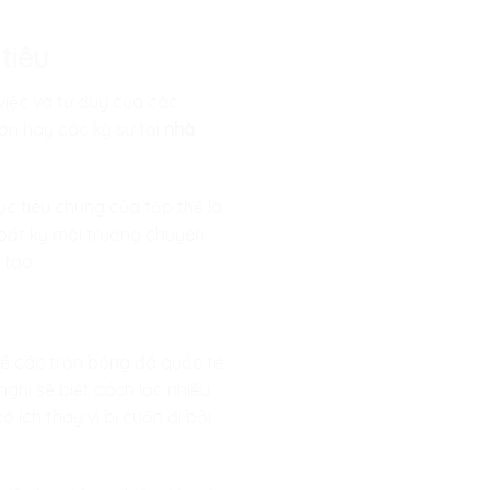
tiêu
 việc và tư duy của các
ớn hay các kỹ sư tại
nhà
ục tiêu chung của tập thể là
 bất kỳ môi trường chuyên
 tạo.
về các trận bóng đá quốc tế
nghi sẽ biết cách lọc nhiễu
ó ích thay vì bị cuốn đi bởi