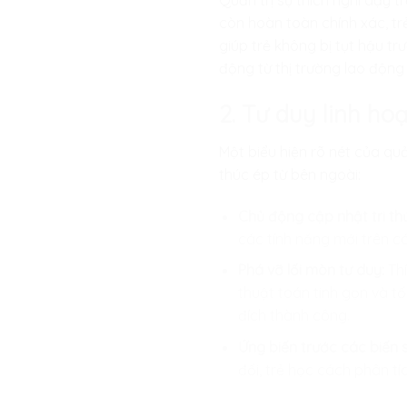
Quản trị sự thích nghi dạy t
còn hoàn toàn chính xác, tr
giúp trẻ không bị tụt hậu t
động từ thị trường lao độn
2. Tư duy linh ho
Một biểu hiện rõ nét của qu
thúc ép từ bên ngoài:
Chủ động cập nhật tri th
các tính năng mới trên cá
Phá vỡ lối mòn tư duy:
Thí
thuật toán tinh gọn và tố
đích thành công.
Ứng biến trước các biến 
đổi, trẻ học cách phân tí