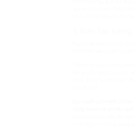
Khả năng này giúp trẻ duy t
giải trí lành mạnh. Đây là 
trẻ trong kỷ nguyên đa nhiệ
5. Kiến tạo tương 
Người biết thích nghi là ngư
thành thợ viết code, mà để t
Trẻ em sở hữu kỹ năng thích
em sẽ học cách cộng tác với
cộng đồng. Sự linh hoạt này
ước mơ lớn.
Bạn muốn con mình chỉ làm v
động mạnh mẽ và hiệu quả 
công vượt trội. Hãy để
Lập t
trình đầy cảm hứng. Đăng ký