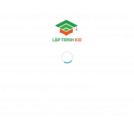
 ứng trong môi trường cộng tác đa mục 
ập trình KID
, trẻ phải học cách thích nghi với phong cách làm
này tương tự như cách các chuyên gia y tế tại các
bệnh viện
l
nhịp nhàng trong những môi trường áp lực cao.
hân, biết lắng nghe và thay đổi hướng tiếp cận để hướng tới m
thích nghi xã hội. Kỹ năng này giúp trẻ dễ dàng hòa nhập vào
 từ các tập đoàn đa quốc gia đến các dự án khởi nghiệp sáng
ng chảy thông tin đa chiều
những thông tin xao nhãng, từ những cập nhật không ngừng 
giải trí nhanh. Trẻ em được trang bị kỹ năng quản trị sự thích 
hỉnh sự chú ý của mình vào những giá trị cốt lõi và kiến thức c