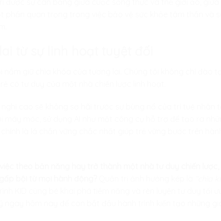
rì được sự cân bằng giữa cuộc sống thực và thế giới ảo, giữa
một phần quan trọng trong việc bảo vệ sức khỏe tâm thần và s
m.
lai từ sự linh hoạt tuyệt đối
ời nắm giữ chìa khóa của tương lai. Chúng tôi không chỉ đào tạ
rẻ có tư duy của một nhà chiến lược linh hoạt.
 nghi cao sẽ không sợ hãi trước sự bùng nổ của trí tuệ nhân t
 máy móc, sử dụng AI như một công cụ hỗ trợ để tạo ra những
 chính là lá chắn vững chắc nhất giúp trẻ vững bước trên hàn
iệc theo bản năng hay trở thành một nhà tư duy chiến lược,
gấp bội từ mọi hành động?
Quản trị ảnh hưởng kép là
“chìa k
rình KID
cùng bé khai phá tiềm năng và rèn luyện tư duy tối ưu
 ngay hôm nay để con bắt đầu hành trình kiến tạo những giá tr