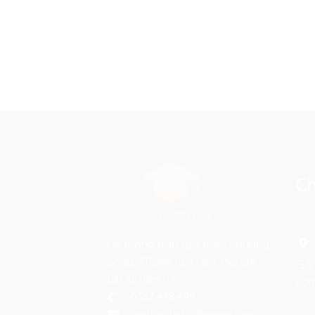
Ch
Hệ thống đào tạo theo phương
pháp STEAM tiên tiến. Mọi chi
Số 
tiết xin liên hệ:
Lon
0367 448 499
laptrinhkid.it@gmail.com