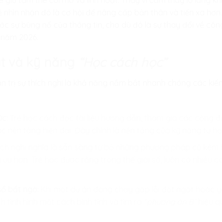
rẻ giữ tâm thế cởi mở và linh hoạt. Thay vì cảm thấy lo lắng k
ẻ nhìn nhận đó là cơ hội để nâng cấp bản thân và tiến xa hơ
rước sự bùng nổ của thông tin, cho dù đó là sự thay đổi về c
g năm 2026.
ạt và kỹ năng
“Học cách học”
ản trị sự thích nghi là khả năng nắm bắt nhanh chóng các ki
ức:
Trẻ học cách đọc tài liệu hướng dẫn, tham gia các cộng đ
c nền tảng hiện đại. Đây chính là nền tảng của kỹ năng tự họ
ch nghi nghĩa là sẵn sàng từ bỏ những phương pháp cũ kém 
i ưu hơn. Trẻ học được rằng trong thế giới số, luôn có nhiều 
số bất ngờ:
Khi một dự án đang chạy gặp lỗi đột ngột hoặc 
ch tình hình một cách bình tĩnh và tìm ra
“phương án B”
hiệu q