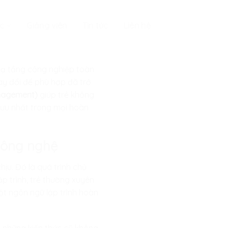
c
Giảng viên
Tin tức
Liên hệ
 hạ tầng công nghiệp toàn
ay đổi để phù hợp đã trở
anagement)
giúp trẻ không
i ưu nhất trong mọi hoàn
 công nghệ
ịu. Đó là quá trình chủ
p trình, trẻ thường xuyên
t ngôn ngữ lập trình hoàn