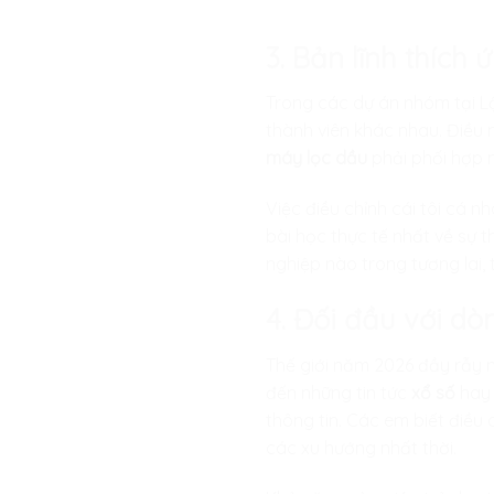
3. Bản lĩnh thích
Trong các dự án nhóm tại
L
thành viên khác nhau. Điều 
máy lọc dầu
phải phối hợp 
Việc điều chỉnh cái tôi cá n
bài học thực tế nhất về sự 
nghiệp nào trong tương lai,
4. Đối đầu với dò
Thế giới năm 2026 đầy rẫy 
đến những tin tức
xổ số
hay 
thông tin. Các em biết điều c
các xu hướng nhất thời.