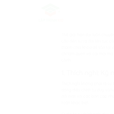
Skip
to
content
Thế giới hiện đại luôn chuy
cầu đến sự ra đời liên tục c
thành chìa khóa để tồn tại 
chỉ làm quen với cái mới mà
cảnh.
1. Thích nghi: Kỹ
Thích nghi không phải là sự
động điều chỉnh tư duy và h
đối mặt với các bản cập nh
toàn khác biệt.