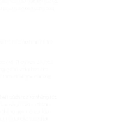
 việc học tập nghiêm túc và
ự phát triển bền vững của
o trẻ học lập trình để trở
ạo (AI). Thay vào đó, các
 giá trị vĩ đại hơn cho
h trình chinh phục những
 biết cách tạo ra những tác
hóa vàng”
của sự thành
 thông qua thế giới lập
ị vĩ đại cho tương lai!