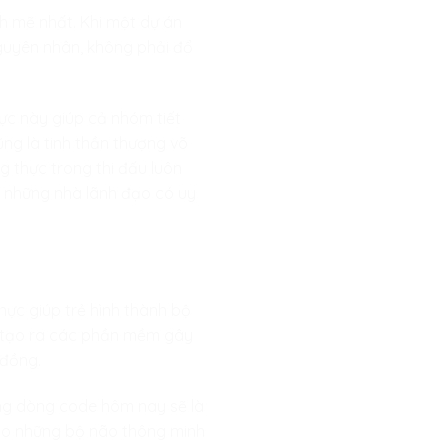
nh mẽ nhất. Khi một dự án
 nguyên nhân, không phải đổ
ực này giúp cả nhóm tiết
ng là tinh thần thượng võ
ng thực trong thi đấu luôn
nh những nhà lãnh đạo có uy
hực giúp trẻ hình thành bộ
để tạo ra các phần mềm gây
 đồng.
hững dòng code hôm nay sẽ là
tạo những bộ não thông minh