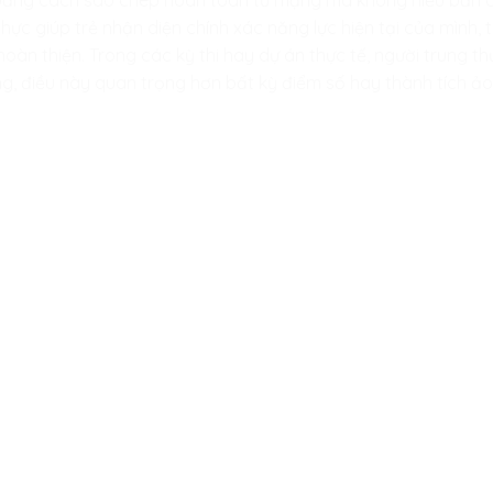
ằng cách sao chép hoàn toàn từ mạng mà không hiểu bản ch
g thực giúp trẻ nhận diện chính xác năng lực hiện tại của mình
oàn thiện. Trong các kỳ thi hay dự án thực tế, người trung th
g, điều này quan trọng hơn bất kỳ điểm số hay thành tích ảo