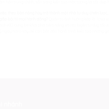
 hồn trung chính, sẵn sàng kiến tạo một tương lai tốt đẹp h
iệc theo bản năng hay trở thành một nhà tư duy chiến lược,
gấp bội từ mọi hành động?
Quản trị ảnh hưởng kép là
“chìa k
rình KID
cùng bé khai phá tiềm năng và rèn luyện tư duy tối ưu
 ngay hôm nay để con bắt đầu hành trình kiến tạo những giá tr
i nhánh