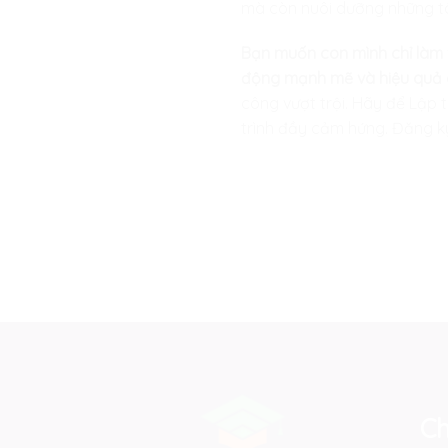
mà còn nuôi dưỡng những tâm
Bạn muốn con mình chỉ làm v
động mạnh mẽ và hiệu quả 
công vượt trội. Hãy để
Lập t
trình đầy cảm hứng. Đăng ký
Ch