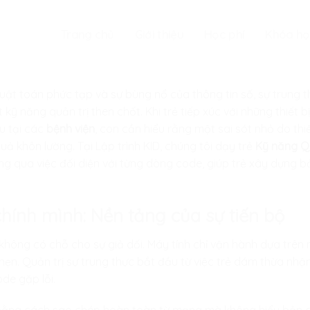
Trang chủ
Giới thiệu
Học phí
Khóa họ
uật toán phức tạp và sự bùng nổ của thông tin số, sự trung 
ỹ năng quản trị then chốt. Khi trẻ tiếp xúc với những thiết b
u tại các
bệnh viện
, con cần hiểu rằng một sai sót nhỏ do thi
uả khôn lường. Tại
Lập trình KID
, chúng tôi dạy trẻ
Kỹ năng Qu
g qua việc đối diện với từng dòng code, giúp trẻ xây dựng b
 chính mình: Nền tảng của sự tiến bộ
 không có chỗ cho sự giả dối. Máy tính chỉ vận hành dựa trên 
hẹn. Quản trị sự trung thực bắt đầu từ việc trẻ dám thừa nhậ
de gặp lỗi.