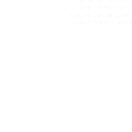
Thay vì tìm cách
“gian lận”
b
trẻ tự mình tìm tòi. Sự trun
mảng kiến thức còn yếu để h
tưởng và hỗ trợ từ cộng đồn