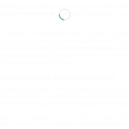
 KID
là nơi kỹ năng quản trị sự trung thực được thử thách mạ
 thống như
nhà máy lọc dầu
, việc đầu tiên cần làm là tìm ra
 trách nhiệm nếu lỗi nằm ở phần code của mình. Sự trung th
ấn đề và xây dựng một môi trường cộng tác lành mạnh. Đây cũ
 các trận bóng đá đỉnh cao như
Man Utd và Liverpool
: sự tru
hơn cả kết quả cuối cùng. Trẻ em biết trung thực sẽ trở thà
ngũ bằng sự minh bạch và chân thành.
ương lai số minh bạch và bền vững
g chuyên gia công nghệ có tâm và có tầm. Quản trị sự trung t
m dỗ của thế giới ảo. Trẻ sẽ không dùng kỹ năng lập trình 
 mà hướng tới việc xây dựng các giải pháp giúp ích cho cộng
 kỹ sư, bác sĩ hay doanh nhân, sự trung thực rèn luyện từ n
động của các em. Tại
Lập trình KID
, chúng tôi không chỉ đào 