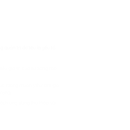
 quản trị dữ liệu là yếu tố
ểu giá trị của sự sáng tạo
 quả mong muốn (như làm giả
trọng.
 cách ứng dụng thu thập và