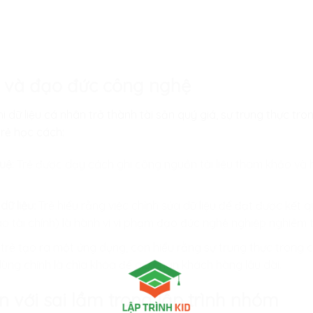
ệu và đạo đức công nghệ
 dữ liệu cá nhân trở thành tài sản quý giá, sự trung thực trong
 trẻ học cách:
uệ:
Trẻ được dạy cách ghi công nguồn tài liệu tham khảo và hi
dữ liệu:
Trẻ hiểu rằng việc chỉnh sửa dữ liệu để đạt được kết
 tài chính) là hành vi vi phạm đạo đức nghề nghiệp nghiêm 
 trẻ tạo ra một ứng dụng, con hiểu rằng sự trung thực trong
dùng chính là chìa khóa để giữ chân khách hàng lâu dài.
ện với sai lầm trong lập trình nhóm