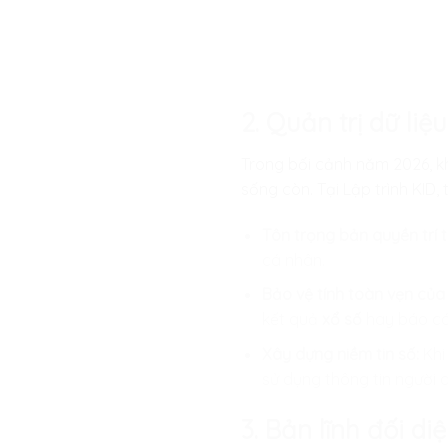
2. Quản trị dữ li
Trong bối cảnh năm 2026, khi
sống còn. Tại
Lập trình KID
,
Tôn trọng bản quyền trí t
cá nhân.
Bảo vệ tính toàn vẹn của 
kết quả
xổ số
hay báo cáo
Xây dựng niềm tin số:
Khi
sử dụng thông tin người 
3. Bản lĩnh đối di