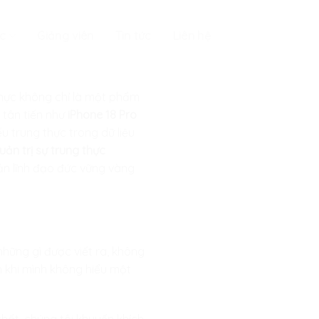
c
Giảng viên
Tin tức
Liên hệ
thực không chỉ là một phẩm
ị tân tiến như
iPhone 18 Pro
ếu trung thực trong dữ liệu
ản trị sự trung thực
ản lĩnh đạo đức vững vàng
những gì được viết ra, không
n khi mình không hiểu một