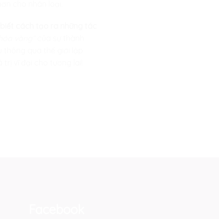
ơn cho nhân loại.
 biết cách tạo ra những tác
hóa vàng”
của sự thành
 thông qua thế giới lập
ị vĩ đại cho tương lai!
Facebook