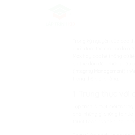
Skip
to
content
Trong kỷ nguyên của các th
chất đạo đức mà còn là một k
Max
hay các hệ thống dữ liệ
có thể dẫn đến những hậu q
(Integrity Management)
thôn
trong thế giới phẳng.
1. Trung thực với
Lập trình là một môi trường
phải những gì chúng ta hứa 
thuật toán hoặc khi đoạn co