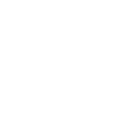
ất, chúng tôi khuyến khích
, từ đó tập trung vào những
ực luôn nhận được sự tin
 nào.