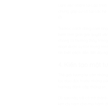
Làm việc nhóm tại
Lập trình
chung gặp sự cố tại các hệ
lỗi.
Trẻ học cách dũng cảm nhận
kiệm thời gian giải quyết v
chúng ta thường thấy trong
nhận được sự tôn trọng lớn 
tín, biết cách dẫn dắt đội 
4. Kiến tạo một t
Thế giới tương lai cần nhữn
lọc đạo đức trước những cá
hại hay đánh cắp thông tin,
Dù sau này trẻ có trở thành
kim chỉ nam cho mọi hành 