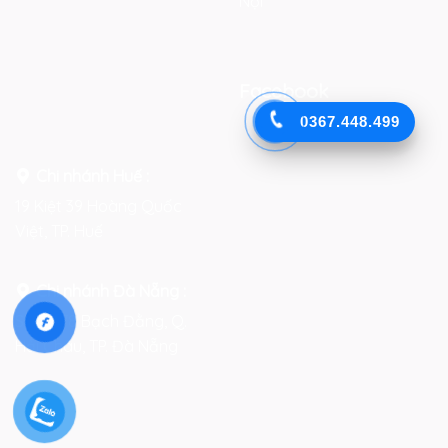
Nội
Facebook
0367.448.499
Chi nhánh Huế :
19 Kiệt 39 Hoàng Quốc
Việt, TP. Huế
Chi nhánh Đà Nẵng :
Số 76-78 Bạch Đằng, Q.
Hải Châu, TP. Đà Nẵng