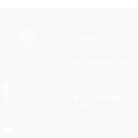
Chi nhánh
Hệ thống đào tạo theo
Chi nhánh Vĩnh Long :
phương pháp STEAM tiên tiến.
Mọi chi tiết xin liên hệ:
Số 75 Nguyễn Huệ, P.2, TP
0367 448 499
Vĩnh Long
laptrinhkid.it@gmail.com
https://laptrinhkid.com
Chi nhánh Hai Bà
Số 48, Ngõ 215 Định Công
Trưng
:
Thượng, Định Công, Hoàng
Mai, Hà Nội
Số 27 phố Lò Đúc, Phường
Phạm Đình Hổ, Quận Hai
Bà Trưng, Thành phố Hà