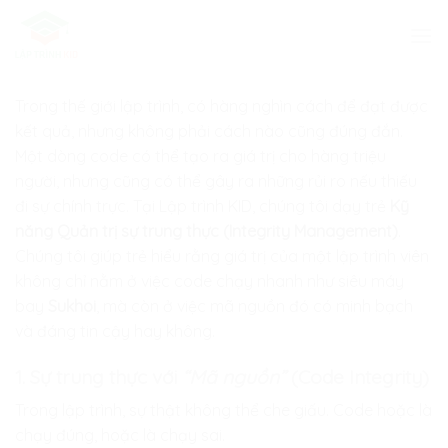
Skip
to
content
Trong thế giới lập trình, có hàng nghìn cách để đạt được
kết quả, nhưng không phải cách nào cũng đúng đắn.
Một dòng code có thể tạo ra giá trị cho hàng triệu
người, nhưng cũng có thể gây ra những rủi ro nếu thiếu
đi sự chính trực. Tại
Lập trình KID
, chúng tôi dạy trẻ
Kỹ
năng Quản trị sự trung thực (Integrity Management)
.
Chúng tôi giúp trẻ hiểu rằng giá trị của một lập trình viên
không chỉ nằm ở việc code chạy nhanh như siêu máy
bay
Sukhoi
, mà còn ở việc mã nguồn đó có minh bạch
và đáng tin cậy hay không.
1. Sự trung thực với
“Mã nguồn”
(Code Integrity)
Trong lập trình, sự thật không thể che giấu. Code hoặc là
chạy đúng, hoặc là chạy sai.