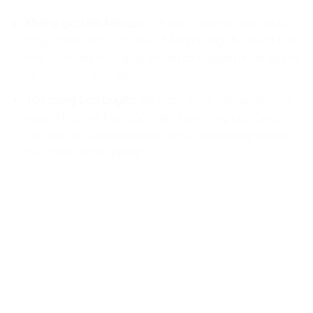
Không gian lận kết quả:
Trẻ học cách đối mặt với lỗi
thay vì tìm cách
“lấp liếm”
bằng những thủ thuật tạm
thời. Sự trung thực giúp trẻ tìm ra nguyên nhân gốc rễ
và sửa chữa triệt để.
Tôn trọng bản quyền:
Khi tham khảo mã nguồn của
người khác, trẻ học cách ghi nhận công lao (Credit)
của tác giả. Đây là bài học về sự công bằng và đạo
đức trong nghề nghiệp.