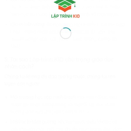
dự án, sự kiên định thực hiện đến cùng chính là biểu
hiện của sự trung thực với chính mình và mọi người.
Giá trị bền vững:
Trong tương lai, kiến thức có thể cập
nhật, nhưng nhân cách trung thực sẽ là
“tấm thẻ
quyền năng”
giúp con nhận được những cơ hội lớn
nhất.
5. Tại sao
Lập trình KID
chú trọng giáo dục
nhân cách?
Chúng tôi không chỉ đào tạo kỹ thuật, chúng tôi rèn
luyện con người:
Môi trường học tập minh bạch:
Nơi mọi nỗ lực đều
được ghi nhận công bằng và mọi lỗi sai đều được
hướng dẫn sửa đổi một cách tích cực.
Mentor là tấm gương:
Những người thầy không chỉ
giỏi chuyên môn mà còn chuẩn mực trong đạo đức