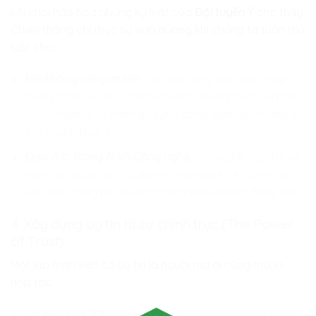
Lối chơi hào hoa nhưng kỷ luật của
Đội tuyển Ý
cho thấy:
Chiến thắng chỉ thực sự vinh quang khi chúng ta tuân thủ
luật chơi.
Nói không với gian lận:
Trẻ hiểu rằng việc sao chép
hoàn toàn dự án của người khác không giúp con tiến
bộ. Sự kiên trì tự mình gõ từng dòng lệnh mới mang lại
sức mạnh thực sự.
Đạo đức trong AI và Công nghệ:
Chúng tôi dạy trẻ về
ranh giới giữa việc sử dụng công nghệ để hỗ trợ và
việc lạm dụng nó để làm những điều không đúng đắn.
4. Xây dựng uy tín từ sự chính trực (The Power
of Trust)
Một lập trình viên có uy tín là người mà ai cũng muốn
hợp tác.
Lời hứa của
“Chất lượng”
:
Khi trẻ cam kết hoàn thành