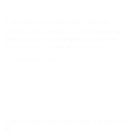
2. Minh bạch trong
“Giao dịch”
thông tin
Cũng giống như sự chính xác trong các
Giao dịch tài
chính
hay cách tính toán
lương hưu
, một sai sót nhỏ do
thiếu trung thực có thể dẫn đến hậu quả lớn.
Trách nhiệm với dữ liệu:
Trẻ hiểu rằng khi xây dựng
một ứng dụng, con đang nắm giữ niềm tin của người
dùng. Sự trung thực trong việc bảo mật và quản lý
thông tin là cam kết cao nhất của một nhà kiến tạo.
Báo cáo trung thực:
Trong làm việc nhóm, trẻ học
cách báo cáo đúng tiến độ, không nói quá về thành
quả hay đổ lỗi cho hoàn cảnh khi gặp khó khăn.
3. Bản lĩnh kiên định trước những
“Lối tắt”
cám
dỗ