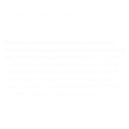
nghề nghiệp.
Văn hóa
“Học thật – Làm thật”:
Giúp trẻ hiểu rằng sự
trung thực chính là con đường ngắn nhất để đạt được
thành công bền vững.
Bạn muốn con mình trở thành một người thông minh
nhưng thiếu tin cậy, hay một nhà lãnh đạo bản lĩnh, trung
thực, luôn được mọi người kính trọng?
Đạo đức số chính
là nền tảng của một công dân toàn cầu ưu tú. Hãy để
Lập trình KID
cùng bé xây dựng nhân cách và sự chính
trực thông qua những giờ học lập trình đầy ý nghĩa.
Đăng ký ngay hôm nay để con bắt đầu hành trình chinh
phục đỉnh cao bằng sự tử tế và trung thực!