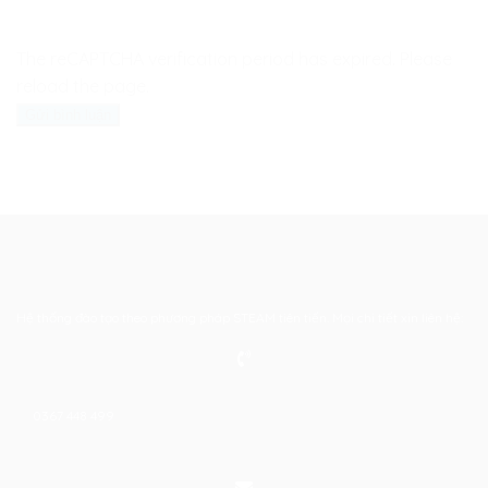
The reCAPTCHA verification period has expired. Please
reload the page.
Hệ thống đào tạo theo phương pháp STEAM tiên tiến. Mọi chi tiết xin liên hệ:
0367 448 499