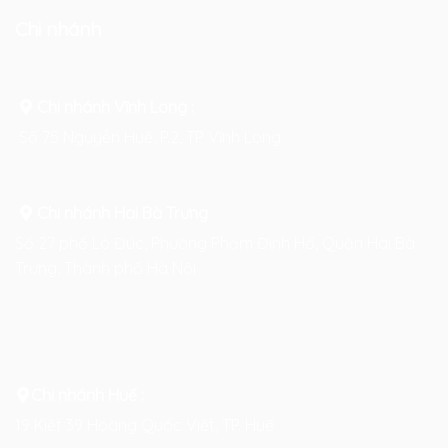
Chi nhánh
Chi nhánh Vĩnh Long :
Số 75 Nguyễn Huệ, P.2, TP Vĩnh Long
Chi nhánh Hai Bà Trưng
:
Số 27 phố Lò Đúc, Phường Phạm Đình Hổ, Quận Hai Bà
Trưng, Thành phố Hà Nội
Chi nhánh Huế :
19 Kiệt 39 Hoàng Quốc Việt, TP. Huế