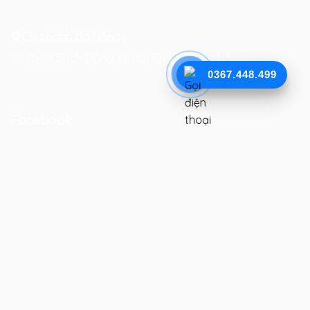
Chi nhánh Đà Nẵng :
Số 76-78 Bạch Đằng, Q. Hải Châu, TP. Đà Nẵng
0367.448.499
Facebook