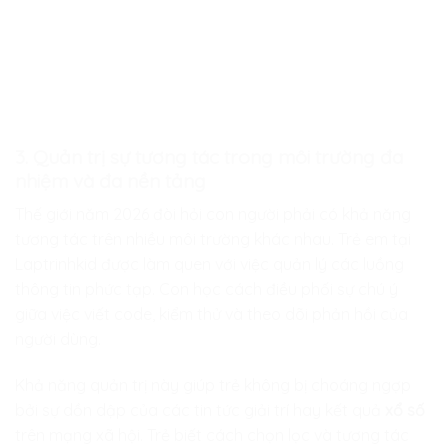
3. Quản trị sự tương tác trong môi trường đa
nhiệm và đa nền tảng
Thế giới năm 2026 đòi hỏi con người phải có khả năng
tương tác trên nhiều môi trường khác nhau. Trẻ em tại
Laptrinhkid được làm quen với việc quản lý các luồng
thông tin phức tạp. Con học cách điều phối sự chú ý
giữa việc viết code, kiểm thử và theo dõi phản hồi của
người dùng.
Khả năng quản trị này giúp trẻ không bị choáng ngợp
bởi sự dồn dập của các tin tức giải trí hay kết quả
xổ số
trên mạng xã hội. Trẻ biết cách chọn lọc và tương tác