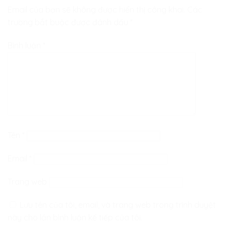
Email của bạn sẽ không được hiển thị công khai.
Các
trường bắt buộc được đánh dấu
*
Bình luận
*
Tên
*
Email
*
Trang web
Lưu tên của tôi, email, và trang web trong trình duyệt
này cho lần bình luận kế tiếp của tôi.