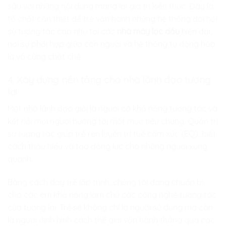
sâu với những nội dung mang lại giá trị kiến thức. Đây là
tố chất cần thiết để trẻ vận hành những hệ thống đòi hỏi
sự tương tác cao như tại các
nhà máy lọc dầu
hiện đại,
nơi sự phối hợp giữa con người và hệ thống tự động hóa
là vô cùng chặt chẽ.
4. Xây dựng nền tảng cho nhà lãnh đạo tương
lai
Một nhà lãnh đạo giỏi là người có khả năng tương tác và
kết nối mọi người hướng tới một mục tiêu chung. Quản trị
sự tương tác giúp trẻ rèn luyện trí tuệ cảm xúc (EQ), biết
cách thấu hiểu và tạo động lực cho những người xung
quanh.
Bằng cách dạy trẻ lập trình, chúng tôi đang chuẩn bị
cho các em khả năng làm chủ các công nghệ tương tác
của tương lai. Trẻ sẽ không chỉ là người sử dụng mà còn
là người định hình cách thế giới vận hành thông qua các