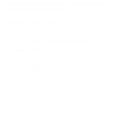
cộng tác, nơi kỹ năng quản trị sự tương tác giữa các
thành viên được đặt lên hàng đầu:
Truyền đạt ý tưởng sáng tạo:
Trẻ học cách trình bày giải
pháp của mình một cách thuyết phục trước nhóm, giống
như cách các huấn luyện viên truyền đạt chiến thuật
trong trận đại chiến giữa
Man Utd và Liverpool
.
Lắng nghe và phản hồi tích cực:
Trẻ học cách tiếp nhận
ý kiến đóng góp của bạn bè để hoàn thiện dự án chung.
Giải quyết xung đột:
Sự tương tác lành mạnh giúp trẻ
tháo gỡ những bất đồng trong quá trình làm việc, đảm
bảo dự án tiến triển đúng tiến độ.