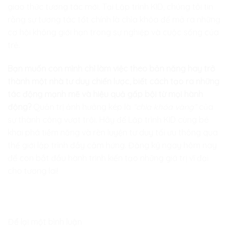
giao thức tương tác mới. Tại
Lập trình KID
, chúng tôi tin
rằng sự tương tác tốt chính là chìa khóa để mở ra những
cơ hội không giới hạn trong sự nghiệp và cuộc sống của
trẻ.
Bạn muốn con mình chỉ làm việc theo bản năng hay trở
thành một nhà tư duy chiến lược, biết cách tạo ra những
tác động mạnh mẽ và hiệu quả gấp bội từ mọi hành
động?
Quản trị ảnh hưởng kép là
“chìa khóa vàng”
của
sự thành công vượt trội. Hãy để
Lập trình KID
cùng bé
khai phá tiềm năng và rèn luyện tư duy tối ưu thông qua
thế giới lập trình đầy cảm hứng. Đăng ký ngay hôm nay
để con bắt đầu hành trình kiến tạo những giá trị vĩ đại
cho tương lai!
Để lại một bình luận