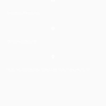
laptrinhkid.it@gmail.com
https://laptrinhkid.com
Số 48, Ngõ 215 Định Công Thượng, Định Công, Hoàng Mai, Hà Nội