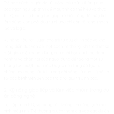
Trẻ học cách truyền đạt ý tưởng của mình thông qua
các ngôn ngữ lập trình để máy tính có thể hiểu và thực
thi. Quản trị sự tương tác giúp trẻ hiểu rằng để máy tính
làm đúng, con phải đưa ra những chỉ dẫn rõ ràng, mạch
lạc và logic.
Kỹ năng này rèn luyện cho trẻ tư duy chính xác và khả
năng diễn đạt vấn đề một cách hệ thống. Khi trẻ thiết kế
một giao diện người dùng, con phải học cách dự đoán
hành vi và phản hồi của người dùng để tạo ra một sự
tương tác mượt mà nhất. Đây là nền tảng để tạo ra
những ứng dụng hữu ích trong đời sống, từ quản lý hồ sơ
tại các
bệnh viện
đến các trò chơi giải trí đỉnh cao.
2. Kỹ năng giao tiếp và làm việc nhóm trong dự
án công nghệ
Tại
Lập trình KID
, sự tương tác không chỉ dừng lại ở màn
hình máy tính. Trẻ thường xuyên tham gia vào các dự án