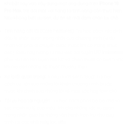
Khi bắt tay vào xây dựng một ứng dụng trên
iPhone 18
Pro Max
, trẻ đối mặt với hàng tá tính năng cần thực hiện.
Nếu không biết ưu tiên, dự án sẽ mãi dậm chân tại chỗ.
Tính năng cốt lõi (Core Features):
Trẻ học cách xác định
đâu là phần quan trọng nhất của chương trình (ví dụ:
nhân vật phải di chuyển được trước khi có trang phục
đẹp). Điều này tương tự như việc đội tuyển
U17 Indonesia
phải ưu tiên rèn luyện thể lực và chiến thuật cơ bản trước
khi mơ đến những kỹ thuật thượng thừa.
Xử lý lỗi quan trọng:
Trong danh sách “Bug”, trẻ học
cách ưu tiên sửa những lỗi khiến chương trình bị sập
trước khi chỉnh sửa những lỗi về màu sắc hay font chữ.
Tối ưu hóa tài nguyên:
Trẻ học cách phân bổ bộ nhớ và
sức mạnh xử lý của máy tính cho những tác vụ quan
trọng nhất, giúp hệ thống vận hành trơn tru như quy
trình tại các
nhà máy lọc dầu
.