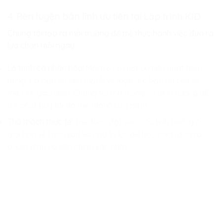
4. Rèn luyện bản lĩnh ưu tiên tại
Lập trình KID
Chúng tôi tạo ra môi trường để trẻ thực hành việc đưa ra
lựa chọn mỗi ngày.
Lộ trình cá nhân hóa:
Mỗi trẻ có một ưu tiên phát triển
riêng. Có bạn ưu tiên mạnh về logic, có bạn ưu tiên về
thiết kế giao diện. Chúng tôi tôn trọng và định hướng để
trẻ phát huy tối đa thế mạnh của mình.
Thử thách thực tế:
Trẻ được đặt vào các tình huống có
giới hạn về thời gian và nguồn lực để học cách đưa ra
quyết định ưu tiên chính xác nhất.