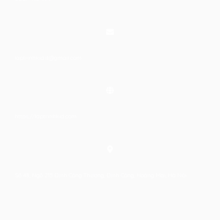
laptrinhkid.it@gmail.com
https://laptrinhkid.com
Số 48, Ngõ 215 Định Công Thượng, Định Công, Hoàng Mai, Hà Nội