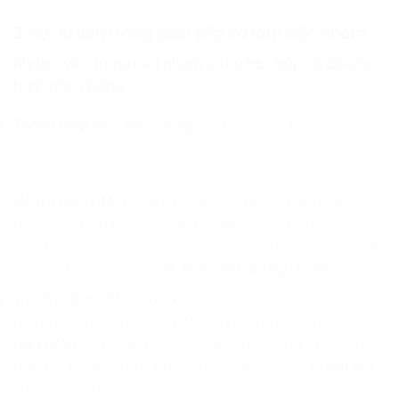
3. Sự ưu tiên trong giao tiếp và làm việc nhóm
Khi làm việc trong một nhóm, sự ưu tiên giúp cả đội vận
hành nhịp nhàng.
Thống nhất mục tiêu chung:
Trẻ học cách thảo luận để
xác định việc gì cả nhóm cần làm ngay. Điều này giúp
tránh chồng chéo công việc và lãng phí sức lực.
Hỗ trợ đồng đội:
Đôi khi, ưu tiên lớn nhất là giúp đỡ một
bạn đang gặp khó khăn để cả nhóm cùng về đích. Kỹ
năng này xây dựng nên những nhà lãnh đạo có tầm nhìn
và lòng thấu cảm như
MC Nguyễn Cao Kỳ Duyên
.
Trách nhiệm xã hội:
Trẻ học cách ưu tiên những dự án
mang lại lợi ích cho cộng đồng, như ứng dụng hỗ trợ
bệnh viện
hay cảnh báo an toàn giao thông. Tư duy này
giúp trẻ tránh xa các hành vi sai trái dẫn đến bị
bắt giữ
và trở thành công dân có ích.