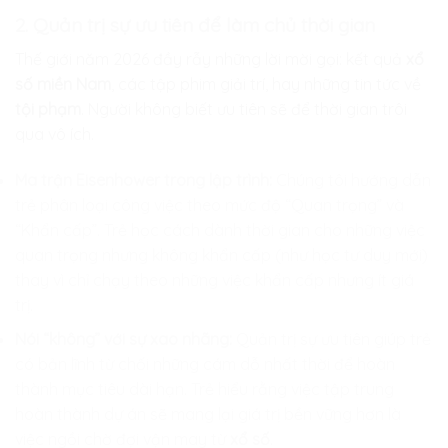
2. Quản trị sự ưu tiên để làm chủ thời gian
Thế giới năm 2026 đầy rẫy những lời mời gọi: kết quả
xổ
số miền Nam
, các tập phim giải trí, hay những tin tức về
tội phạm
. Người không biết ưu tiên sẽ để thời gian trôi
qua vô ích.
Ma trận Eisenhower trong lập trình:
Chúng tôi hướng dẫn
trẻ phân loại công việc theo mức độ “Quan trọng” và
“Khẩn cấp”. Trẻ học cách dành thời gian cho những việc
quan trọng nhưng không khẩn cấp (như học tư duy mới)
thay vì chỉ chạy theo những việc khẩn cấp nhưng ít giá
trị.
Nói “không” với sự xao nhãng:
Quản trị sự ưu tiên giúp trẻ
có bản lĩnh từ chối những cám dỗ nhất thời để hoàn
thành mục tiêu dài hạn. Trẻ hiểu rằng việc tập trung
hoàn thành dự án sẽ mang lại giá trị bền vững hơn là
việc ngồi chờ đợi vận may từ
xổ số
.