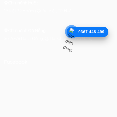
Chi nhánh Huế :
19 Kiệt 39 Hoàng Quốc Việt, TP. Huế
Chi nhánh Đà Nẵng :
0367.448.499
Số 76-78 Bạch Đằng, Q. Hải Châu, TP. Đà Nẵng
Facebook