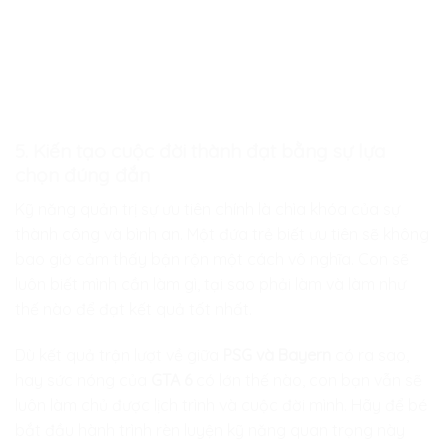
5. Kiến tạo cuộc đời thành đạt bằng sự lựa
chọn đúng đắn
Kỹ năng quản trị sự ưu tiên chính là chìa khóa của sự
thành công và bình an. Một đứa trẻ biết ưu tiên sẽ không
bao giờ cảm thấy bận rộn một cách vô nghĩa. Con sẽ
luôn biết mình cần làm gì, tại sao phải làm và làm như
thế nào để đạt kết quả tốt nhất.
Dù kết quả trận lượt về giữa
PSG và Bayern
có ra sao,
hay sức nóng của
GTA 6
có lớn thế nào, con bạn vẫn sẽ
luôn làm chủ được lịch trình và cuộc đời mình. Hãy để bé
bắt đầu hành trình rèn luyện kỹ năng quan trọng này