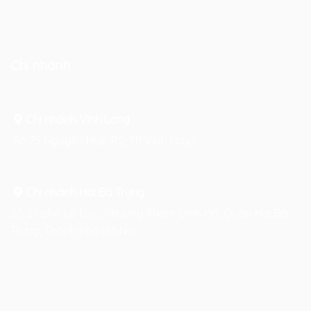
Chi nhánh
Chi nhánh Vĩnh Long :
Số 75 Nguyễn Huệ, P.2, TP Vĩnh Long
Chi nhánh Hai Bà Trưng
:
Số 27 phố Lò Đúc, Phường Phạm Đình Hổ, Quận Hai Bà
Trưng, Thành phố Hà Nội