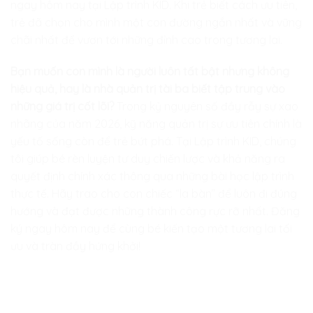
ngay hôm nay tại
Lập trình KID
. Khi trẻ biết cách ưu tiên,
trẻ đã chọn cho mình một con đường ngắn nhất và vững
chãi nhất để vươn tới những đỉnh cao trong tương lai.
Bạn muốn con mình là người luôn tất bật nhưng không
hiệu quả, hay là nhà quản trị tài ba biết tập trung vào
những giá trị cốt lõi?
Trong kỷ nguyên số đầy rẫy sự xao
nhãng của năm 2026, kỹ năng quản trị sự ưu tiên chính là
yếu tố sống còn để trẻ bứt phá. Tại
Lập trình KID
, chúng
tôi giúp bé rèn luyện tư duy chiến lược và khả năng ra
quyết định chính xác thông qua những bài học lập trình
thực tế. Hãy trao cho con chiếc “la bàn” để luôn đi đúng
hướng và đạt được những thành công rực rỡ nhất. Đăng
ký ngay hôm nay để cùng bé kiến tạo một tương lai tối
ưu và tràn đầy hứng khởi!