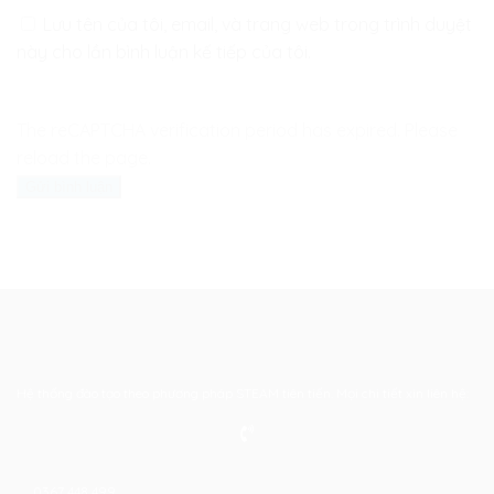
Lưu tên của tôi, email, và trang web trong trình duyệt
này cho lần bình luận kế tiếp của tôi.
The reCAPTCHA verification period has expired. Please
reload the page.
Hệ thống đào tạo theo phương pháp STEAM tiên tiến. Mọi chi tiết xin liên hệ:
0367 448 499