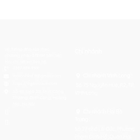
Hệ thống đào tạo theo
Chi nhánh
phương pháp STEAM tiên tiến.
Mọi chi tiết xin liên hệ:
0367 448 499
Chi nhánh Vĩnh Long :
laptrinhkid.it@gmail.com
https://laptrinhkid.com
Số 75 Nguyễn Huệ, P.2, TP
Số 48, Ngõ 215 Định Công
Vĩnh Long
Thượng, Định Công, Hoàng
Mai, Hà Nội
Chi nhánh Hai Bà
Trưng
:
Số 27 phố Lò Đúc, Phường
Phạm Đình Hổ, Quận Hai