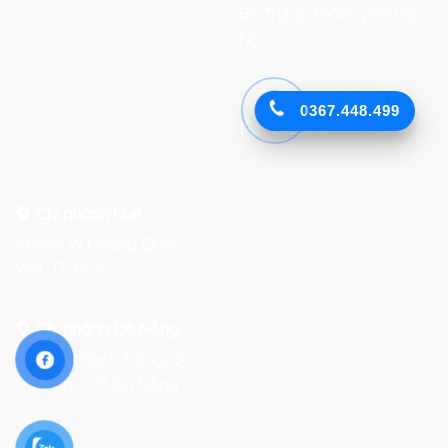
Bà Trưng, Thành phố Hà
Nội
0367.448.499
Facebook
Chi nhánh Huế :
19 Kiệt 39 Hoàng Quốc
Việt, TP. Huế
Chi nhánh Đà Nẵng :
Số 76-78 Bạch Đằng, Q.
Hải Châu, TP. Đà Nẵng