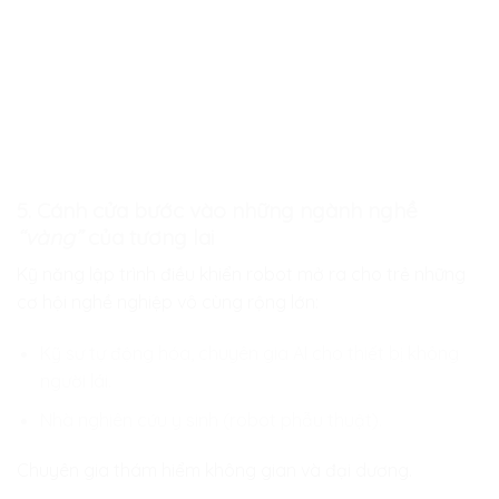
5. Cánh cửa bước vào những ngành nghề
“vàng”
của tương lai
Kỹ năng lập trình điều khiển robot mở ra cho trẻ những
cơ hội nghề nghiệp vô cùng rộng lớn:
Kỹ sư tự động hóa, chuyên gia AI cho thiết bị không
người lái.
Nhà nghiên cứu y sinh (robot phẫu thuật).
Chuyên gia thám hiểm không gian và đại dương.