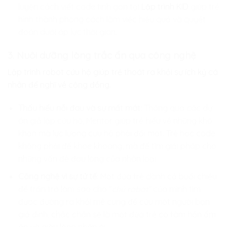
luyện cách viết code tinh gọn tại
Lập trình KID
giúp trẻ
hình thành phong cách làm việc hiệu quả và quyết
đoán dưới áp lực thời gian.
3. Nuôi dưỡng lòng trắc ẩn qua công nghệ
Lập trình robot cứu hộ giúp trẻ thoát ra khỏi sự ích kỷ cá
nhân để nghĩ về cộng đồng.
Thấu hiểu nỗi đau và sự mất mát:
Thông qua các dự
án giả lập cứu hộ, Mentor giúp trẻ hiểu về những khó
khăn mà lực lượng cứu hộ phải đối mặt. Trẻ học code
không phải để khoe khoang, mà để tìm giải pháp cho
những vấn đề đau lòng của nhân loại.
Công nghệ vì sự tử tế:
Một đứa trẻ dành cả buổi chiều
để trăn trở làm sao cho “
chú robot”
của mình tìm
được đường ra khỏi mê cung để cứu một người bạn
giả định, chắc chắn sẽ là một đứa trẻ có tâm hồn ấm
áp và giàu lòng nhân ái.