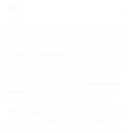
Skip
to
content
Khi nhắc đến robot, trẻ em thường nghĩ đến những nhân
vật trong phim hành động hay những cánh tay máy
trong nhà máy. Nhưng có một lĩnh vực đang thay đổi thế
giới từng ngày:
Robot cứu hộ
. Từ những thiết bị lặn sâu
dưới đáy đại dương tìm kiếm tàu đắm, đến những robot
chui vào đống đổ nát sau động đất để tìm người sống
sót. Tại
Lập trình KID
, chúng tôi dạy trẻ lập trình điều
khiển robot với một mục đích cao cả:
Dùng trí tuệ để
bảo vệ sự sống
. Đây là cách chúng tôi nuôi dưỡng
những kỹ sư có cả
“cái đầu lạnh”
và
“trái tim nóng”.
1. Biến lý thuyết vật lý thành hành động thực tế
Học lập trình robot (Robotics) là cách tốt nhất để trẻ
thấy được
“phép màu”
của những dòng code trong thế