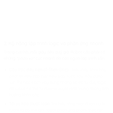
2. Kỹ năng lập trình logic và phản ứng nhanh
Trong cứu hộ, mỗi giây đều quý giá. Robot cần phải có
những
“phản xạ”
cực nhanh do con người lập trình sẵn.
Cấu trúc điều kiện (If-Then-Else):
“Nếu thấy khói, hãy
phát tín hiệu cấp cứu; Nếu gặp nước sâu, hãy dừng
lại”.
Trẻ học cách xây dựng những sơ đồ tư duy logic
để robot có thể tự đưa ra quyết định trong những tình
huống khẩn cấp.
Tối ưu hóa thuật toán:
Trẻ hiểu rằng một đoạn code
rườm rà có thể làm robot phản ứng chậm. Việc rèn