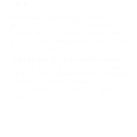
giới vật lý.
Lập trình cảm biến (Sensors):
Để cứu người, robot cần
phải
“thấy”
và
“cảm nhận”.
Trẻ được học cách lập
trình cảm biến siêu âm để tránh vật cản, cảm biến
hồng ngoại để dò đường hoặc cảm biến nhiệt để tìm
kiếm dấu hiệu sự sống.
Tư duy giải quyết vấn đề thực địa:
Không giống như
trên màn hình máy tính, môi trường thực tế rất phức
tạp. Trẻ học cách tính toán lực ma sát, độ cân bằng
và tốc độ của robot để nó không bị lật khi leo qua
chướng ngại vật. Đây là bài học về sự chính xác và
thực tế.