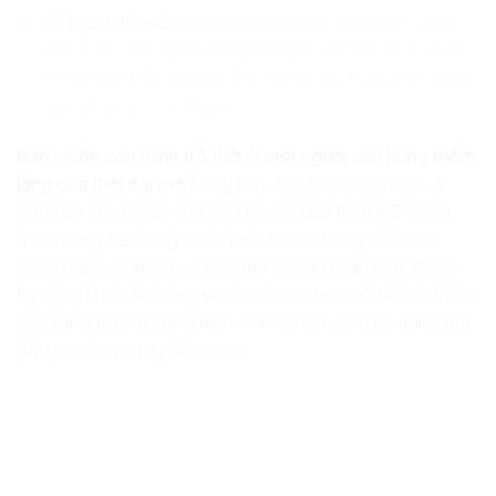
Tại
Lập trình KID
, chúng tôi không chỉ dạy trẻ
“chơi”
với robot, chúng tôi đang trang bị cho trẻ tấm vé để
trở thành những người dẫn đầu trong kỷ nguyên máy
móc phục vụ con người.
Bạn muốn con mình trở thành một người anh hùng thầm
lặng của thời đại mới?
Hãy bắt đầu từ những bước đi
đầu tiên của robot cứu hộ. Hãy để
Lập trình KID
đồng
hành cùng bé trong việc chinh phục những đỉnh cao
công nghệ và kiến tạo một thế giới an toàn hơn. Đăng
ký ngay khóa học
“Kỹ sư Robot cứu hộ nhí”
để con thỏa
sức sáng tạo và cống hiến. Anh hùng tương lai đang bắt
đầu từ chính ngày hôm nay!