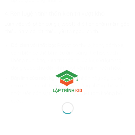
4. Rèn luyện tinh thần kiên trì vượt khó
Làm việc với phần cứng (Robot) khó hơn phần mềm gấp
nhiều lần vì có rất nhiều yếu tố ngoại cảnh.
Đối diện với thất bại:
Robot có thể bị hỏng bánh xe,
cảm biến có thể bị nhiễu ánh sáng. Trẻ học cách
không nản lòng, kiên trì tháo ra lắp lại, sửa lại từng
dòng code cho đến khi robot vận hành hoàn hảo.
Bản lĩnh của một kỹ sư:
Sự kiên nhẫn này xây dựng
nên một bản lĩnh thép. Trẻ hiểu rằng những thứ vĩ đại
nhất luôn cần sự tỉ mỉ và lòng quyết tâm không bỏ
cuộc.