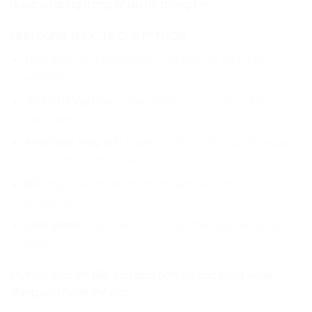
được sử dụng trong nhiều hệ thống lớn.
ỨNG DỤNG THỰC TẾ CỦA PYTHON
Làm web
: sử dụng Django và Flask để xây dựng
website
Tool tự động hóa
: crawl dữ liệu, tạo công cụ hỗ trợ
công việc
Khoa học máy tính
: OpenCV, Scipy, Numpy, Pandas
hỗ trợ phân tích dữ liệu
IoT
: ứng dụng trong hệ thống kết nối vạn vật và xử lý
dữ liệu lớn
Làm game
: Pygame hỗ trợ phát triển game đa nền
tảng
Python giúp trẻ tiếp cận gần hơn với các công nghệ
đang vận hành thế giới.