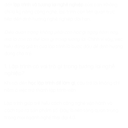
đến
lập trình và tương lai nghề nghiệp
của con. Không
chỉ là kỹ năng công nghệ, lập trình còn liên quan trực
tiếp đến định hướng nghề nghiệp dài hạn.
Điều quan trọng không phải con học gì ngay hôm nay,
mà là con có thể làm gì trong tương lai.
Chính vì vậy, việc
hiểu đúng giá trị của lập trình là bước đầu để định hướng
đúng cho trẻ.
1. Lập trình có vai trò gì trong tương lai nghề
nghiệp?
Khi nói đến
học lập trình để làm gì
, câu trả lời không chỉ
nằm ở việc trở thành lập trình viên.
Lập trình giúp trẻ hiểu cách công nghệ vận hành và
cách tạo ra sản phẩm số. Đây là nền tảng quan trọng
trong mọi ngành nghề thời đại 4.0.