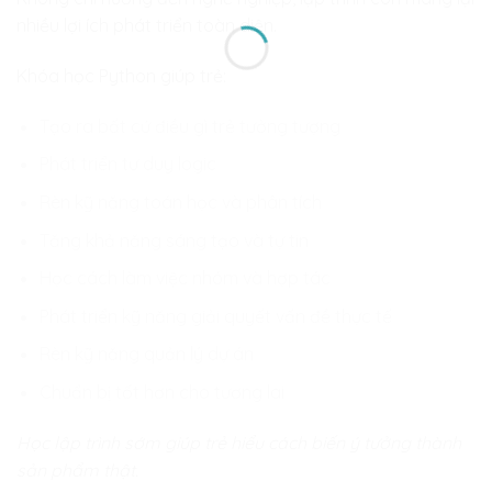
nhiều lợi ích phát triển toàn diện.
Khóa học Python giúp trẻ:
Tạo ra bất cứ điều gì trẻ tưởng tượng
Phát triển tư duy logic
Rèn kỹ năng toán học và phân tích
Tăng khả năng sáng tạo và tự tin
Học cách làm việc nhóm và hợp tác
Phát triển kỹ năng giải quyết vấn đề thực tế
Rèn kỹ năng quản lý dự án
Chuẩn bị tốt hơn cho tương lai
Học lập trình sớm giúp trẻ hiểu cách biến ý tưởng thành
sản phẩm thật.