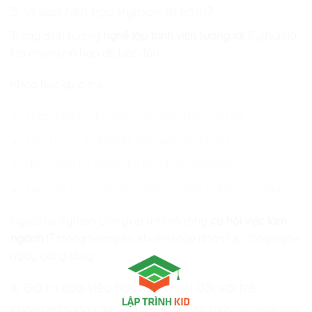
3. Vì sao nên học Python từ sớm?
Trong định hướng
nghề lập trình viên tương lai
, Python là
lựa chọn phù hợp để bắt đầu.
Khóa học giúp trẻ:
Phát triển tư duy logic và giải quyết vấn đề
Tăng sự tự tin khi làm việc với công nghệ
Hiểu cách hệ thống kỹ thuật số vận hành
Tạo nền tảng cho học tập và nghề nghiệp sau này
Ngoài ra, Python còn giúp trẻ mở rộng
cơ hội việc làm
ngành IT
trong tương lai, khi nhu cầu nhân lực công nghệ
ngày càng tăng.
4. Giá trị của việc học lập trình đối với trẻ
Không chỉ hướng đến nghề nghiệp, lập trình còn mang lại