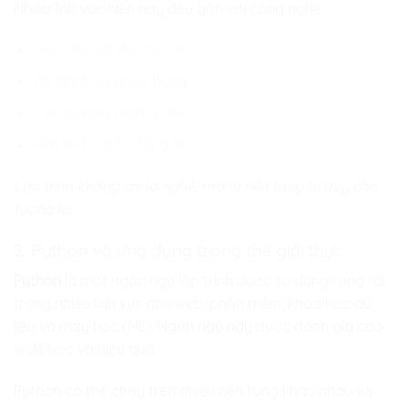
Nhiều lĩnh vực hiện nay đều gắn với công nghệ:
Giáo dục và đào tạo số
Tài chính và ngân hàng
Y tế và phân tích dữ liệu
Sản xuất và tự động hóa
Lập trình không chỉ là nghề, mà là nền tảng tư duy cho
tương lai.
2. Python và ứng dụng trong thế giới thực
Python
là một ngôn ngữ lập trình được sử dụng rộng rãi
trong nhiều lĩnh vực như web, phần mềm, khoa học dữ
liệu và máy học (ML). Ngôn ngữ này được đánh giá cao
vì dễ học và hiệu quả.
Python có thể chạy trên nhiều nền tảng khác nhau và