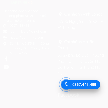
Hệ thống đào tạo theo
Chi nhánh Vĩnh Long :
phương pháp STEAM tiên tiến.
Mọi chi tiết xin liên hệ:
Số 75 Nguyễn Huệ, P.2, TP
0367 448 499
Vĩnh Long
laptrinhkid.it@gmail.com
https://laptrinhkid.com
Chi nhánh Hai Bà
Số 48, Ngõ 215 Định Công
Trưng
:
Thượng, Định Công, Hoàng
Mai, Hà Nội
Số 27 phố Lò Đúc, Phường
Phạm Đình Hổ, Quận Hai
Bà Trưng, Thành phố Hà
Nội
0367.448.499
Facebook