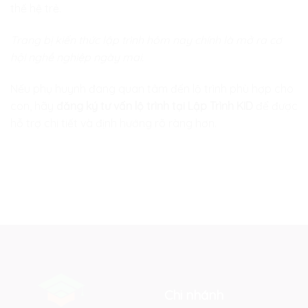
thế hệ trẻ.
Trang bị kiến thức lập trình hôm nay chính là mở ra cơ
hội nghề nghiệp ngày mai.
Nếu phụ huynh đang quan tâm đến lộ trình phù hợp cho
con, hãy
đăng ký tư vấn lộ trình tại Lập Trình KID
để được
hỗ trợ chi tiết và định hướng rõ ràng hơn.
Chi nhánh