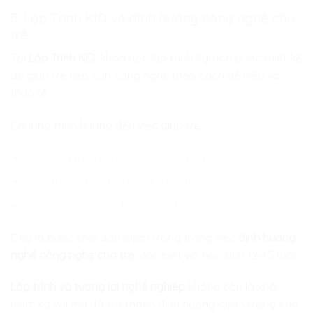
5. Lập Trình KID và định hướng công nghệ cho
trẻ
Tại
Lập Trình KID
, khóa học lập trình Python được thiết kế
để giúp trẻ tiếp cận công nghệ theo cách dễ hiểu và
thực tế.
Chương trình hướng đến việc giúp trẻ:
Hiểu kiến thức nền tảng về lập trình
Phát triển tư duy logic và sáng tạo
Xây dựng sự tự tin trong môi trường công nghệ
Đây là bước khởi đầu quan trọng trong việc
định hướng
nghề công nghệ cho trẻ
, đặc biệt với học sinh 12–15 tuổi.
Lập trình và tương lai nghề nghiệp
không còn là khái
niệm xa vời mà đã trở thành định hướng quan trọng cho