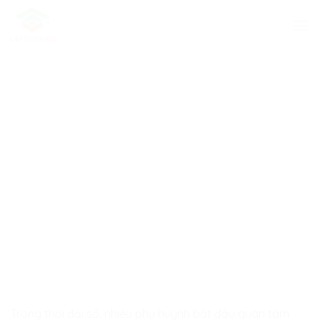
Skip
to
content
Trong thời đại số, nhiều phụ huynh bắt đầu quan tâm