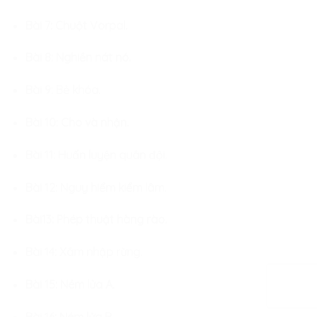
Bài 7: Chuột Vorpal.
Bài 8: Nghiền nát nó.
Bài 9: Bẻ khóa.
Bài 10: Cho và nhận.
Bài 11: Huấn luyện quân đội.
Bài 12: Nguy hiểm kiểm lâm.
Bài13: Phép thuật hàng rào.
Bài 14: Xâm nhập rừng.
Bài 15: Ném lửa A.
Bài 16: Ném lửa B.