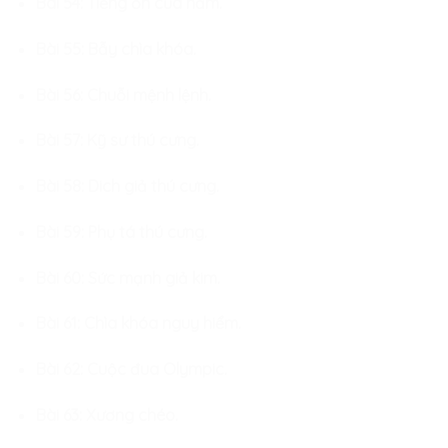
Bài 54: Tiếng ồn của nấm.
Bài 55: Bẫy chìa khóa.
Bài 56: Chuỗi mệnh lệnh.
Bài 57: Kỹ sư thú cưng.
Bài 58: Dich giả thú cưng.
Bài 59: Phụ tá thú cưng.
Bài 60: Sức mạnh giả kim.
Bài 61: Chìa khóa nguy hiểm.
Bài 62: Cuộc đua Olympic.
Bài 63: Xương chéo.