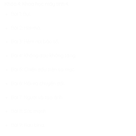
Khóa 4: Khoa học máy tính 4.
Bài 1: Bụi.
Bài 2: Hai má.
Bài 3: Hẻm núi bão tố.
Bài 4: Không đau không tăng.
Bài 5: Chiến đấu trên sa mạc.
Bài 6: Mồi và chuyển đổi.
Bài 7: Người và tạo ảnh.
Bài 8: Sức mạnh
Bài 9: Rau bina.