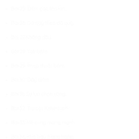
Bài 25: Đếm các liên kết.
Bài 26: Đá quý theo đá quý.
Bài 27:Không dây.
Bài 28: Yak băm.
Bài 29: Phép thuật băm.
Bài 30: Dây diêm.
Bài 31: Sự lựa chọn vàng.
Bài 32: Trụ cột Kelvintaph.
Bài 33: Mê cung mong mạnh.
Bài 34: Kho báu trong băng.