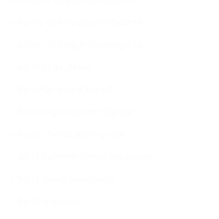
Bài 14: Tủ đựng đồ của Kithgard.
Bài 14a: Tủ đựng đồ của Kithgard A.
Bài 14b: Tủ đựng đồ của Kithgard B.
Bài 15: Kẻ thù đã biết.
Bài 16: Bậc thầy về tên tuổi.
Bài 16a: Người Kithmen thấp hèn.
Bài 16b: Thu hẹp khoảng cách.
Bài 17: Thử thách Combo: Nơi an toàn.
Bài 18: Hoàng quang rực rỡ.
Bài 19: Wakka Maul.