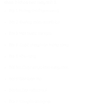
Khóa 2: Khoa học máy tính 2.
Bài 1: Phòng thủ Plainswood.
Bài 2: Đường mòn quanh co.
Bài 3: Một bước sai lầm.
Bài 4: Cuộc chạy trốn trong rừng.
Bài 5: Khu rừng.
Bài 5a: Cuộc phục kính rừng rậm.
Bài 6: Đội tuần tra.
Bài 6a: Đội tuần tra A.
Bài 7: Chuyến dã ngoại.