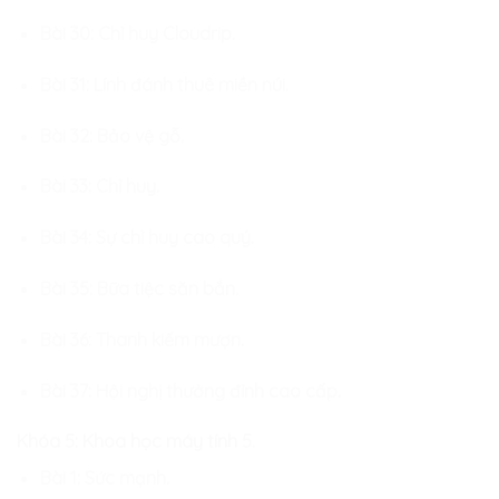
Bài 30: Chỉ huy Cloudrip.
Bài 31: Lính đánh thuê miền núi.
Bài 32: Bảo vệ gỗ.
Bài 33: Chỉ huy.
Bài 34: Sự chỉ huy cao quý.
Bài 35: Bữa tiệc săn bắn.
Bài 36: Thanh kiếm mượn.
Bài 37: Hội nghị thưởng đỉnh cao cấp.
Khóa 5: Khoa học máy tính 5.
Bài 1: Sức mạnh.