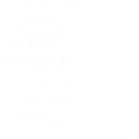
Bài 31: Nghi thức xếp hình chữ nhật.
Bài 32: Khiên vuông.
Bài 33: Khu vực của Yetis
Bài 34: Bit và Trits.
Khóa 6: Khoa học máy tính 6.
Bài 1: Mỏ đảo sương mù.
Bài 2: Quyết tâm nghiệt ngã.
Bài 3: Kẻ ăn thịt người tuyết.
Bài 4: Phản âm.
Bài 5: Cuộc săn bắt đầu.