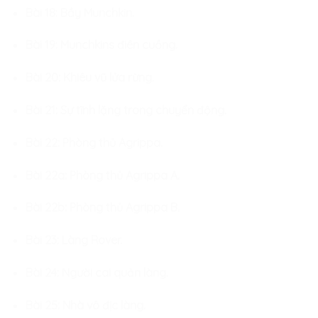
Bài 18: Bầy Munchkin.
Bài 19: Munchkins điên cuồng.
Bài 20: Khiêu vũ lửa rừng.
Bài 21: Sự tĩnh lặng trong chuyển động.
Bài 22: Phòng thủ Agrippa.
Bài 22a: Phòng thủ Agrippa A.
Bài 22b: Phòng thủ Agrippa B.
Bài 23: Làng Rover.
Bài 24: Người cai quản làng.
Bài 25: Nhà vô địc làng.