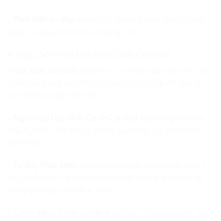
–
Phát triển tư duy
: Khóa học giúp trẻ phát triển tư duy
logic, tư duy phản biện và sáng tạo.
4.
Đặc điểm nổi bật của Code Combat:
– Học qua Trò chơi
: Người học sẽ tham gia vào một cuộc
phiêu lưu trong một thế giới ảo, nơi mỗi cấp độ đều là
một bài học lập trình mới.
– Ngôn ngữ Lập trình
:
Code Combat
tập trung vào việc
dạy Python, một trong những ngôn ngữ lập trình phổ
biến nhất.
– Tư duy Phản biện
: Khóa học khuyến khích phát triển tư
duy phản biện và giải quyết vấn đề thông qua việc áp
dụng lý thuyết vào thực hành.
– Cộng đồng
:
Code Combat
có một cộng đồng lớn, nơi