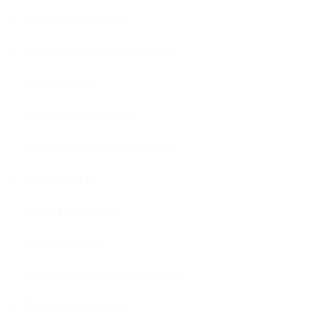
Bài 35: Kết luận logic.
Bài 36: Con bò cát hùng mạnh.
Bài 37: ốc đảo.
Bài 38: Đường Sarven.
Bài 39: Khoảng trống Sarven.
Bài 40: Ngã tư.
Bài 41: Đánh chặn.
Bài 42: Sấm sét.
Bài 43: Ngườiphù thủy Kithgard.
Bài 44: Tàu quét mìn.