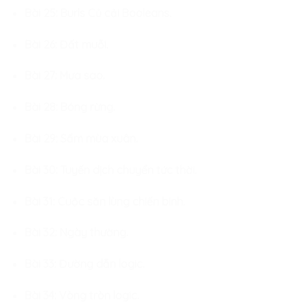
Bài 25: Burls Củ cải Booleans.
Bài 26: Đất muỗi.
Bài 27: Mưa sao.
Bài 28: Bóng rừng.
Bài 29: Sấm mùa xuân.
Bài 30: Tuyến dịch chuyển tức thời.
Bài 31: Cuộc săn lùng chiến binh.
Bài 32: Ngày thường.
Bài 33: Đường dẫn logic.
Bài 34: Vòng tròn logic.