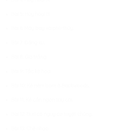
Bài 5: Hủy hoại B.
Bài 6: Máy bay và phù thủy.
Bài 7: Đồng xu.
Bài 8: Gía trắng.
Bài 9: Tắc kè hoa.
Bài 10: Kẻ ném bom ở Backwoods.
Bài 11: Kẻ cắn ngón tay cái.
Bài 12: Burl có nguy cơ tuyệt chủng.
Bài 13: Chế nhạo.