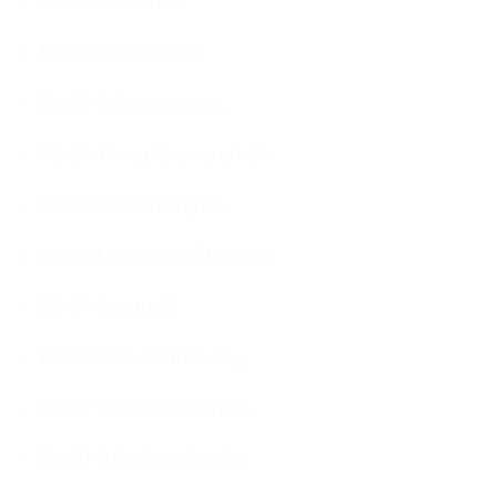
Bài 21: Bãi mìn lưới.
Bài 22: Hãy vũ trang.
Bài 23: Điểm sức mạnh.
Bài 24: Thung lũng nguy hiểm.
Bài 25: Người mộng du.
Bài 26: Lực lượng đổ bộ pháo.
Bài 27: Giọt tuyết.
Bài 28: Tuần lộc thức dậy.
Bài 29: Người săn tuần lộc.
Bài 30: Tuần lộc đấu thầu.