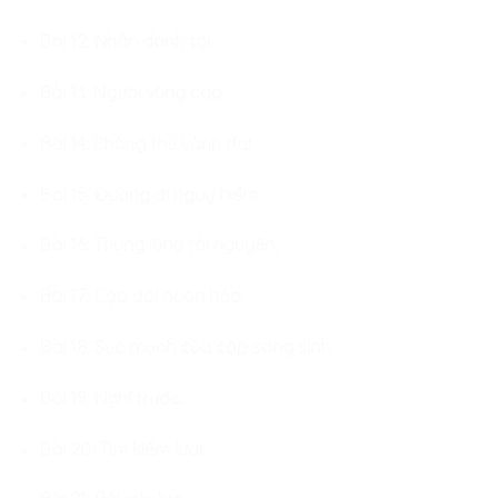
Bài 12: Nhân danh tôi.
Bài 13: Người vùng cao.
Bài 14: Phòng thủ vành đai.
Bài 15: Đường đi nguy hiểm.
Bài 16: Thung lũng tài nguyên.
Bài 17: Cặp đôi hoàn hảo.
Bài 18: Sức mạnh của cặp song sinh.
Bài 19: Nghĩ trước.
Bài 20: Tìm kiếm lưới.