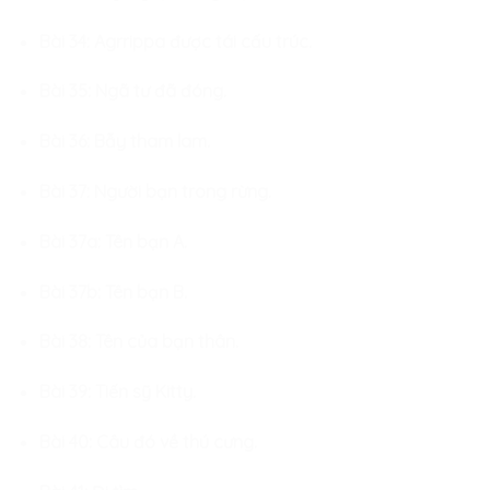
Bài 34: Agrrippa được tái cấu trúc.
Bài 35: Ngã tư đã đóng.
Bài 36: Bẫy tham lam.
Bài 37: Người bạn trong rừng.
Bài 37a: Tên bạn A.
Bài 37b: Tên bạn B.
Bài 38: Tên của bạn thân.
Bài 39: Tiến sỹ Kitty.
Bài 40: Câu đó về thú cưng.