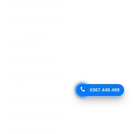
Bài 15: Lệnh được mã hóa.
Bài 16: Đoán số của tôi.
Bài 17: Lập đội hình.
Bài 18: Ra trước.
Bài 19: Xếp hàng đôi.
Bài 20: Quản lý hàng đợi.
Bài 21: Ngăn xếp chìa khóa.
0367.448.499
Bài 22: Phân loại ngăn xếp.
Bài 23: Ngăn xếp giả kim.
Bài 24: Khóa liên kết.