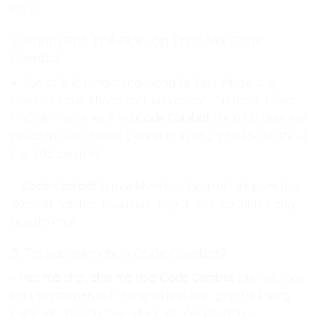
logic.
2.
Khám Phá Thế Giới Lập Trình Với Code
Combat:
–
Bạn có biết rằng trong tương lai, lập trình sẽ là kỹ
năng cần thiết không chỉ trong ngành IT mà còn trong
nhiều lĩnh vực khác?. Và
Code Combat
chính là chìa khóa
mở cánh cửa vào thế giới lập trình đầy màu sắc và thú vị
cho các bạn nhỏ!
–
Code Combat
là một khóa học lập trình nhập vai độc
đáo, kết hợp học khoa học máy tính và lập trình thông
qua trò chơi
3.
Tại sao nên chọn Code Combat?
–
Học mà chơi, chơi mà học
:
Code Combat
giúp việc học
lập trình trở nên sinh động và hấp dẫn, giúp trẻ không
chỉ “chơi” mà còn “học” được kỹ năng lập trình.