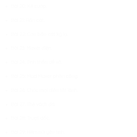
Bài 20: Kẻ cướp.
Bài 21: Rắn cát.
Bài 22: Cơn bão cát kỳ lạ.
Bài 23: Maxer điện.
Bài 24: Tinh thần dễ vỡ.
Bài 25: Mad Maxer phản công.
Bài 26: Chúc mọi điều tốt lành.
Bài 27: Thẻ vách đá.
Bài 28: Trượt dốc.
Bài 29: Hẻm núi yêu tinh.