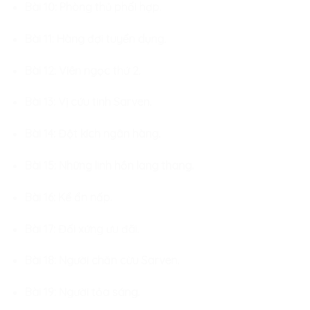
Bài 10: Phòng thủ phối hợp.
Bài 11: Hàng đợi tuyển dụng.
Bài 12: Viên ngọc thứ 2.
Bài 13: Vị cứu tinh Sarven.
Bài 14: Đột kích ngân hàng.
Bài 15: Những linh hồn lang thang.
Bài 16: Kể ẩn nấp.
Bài 17: Đối xứng ưu đãi.
Bài 18: Người chăn cừu Sarven.
Bài 19: Người tỏa sáng.