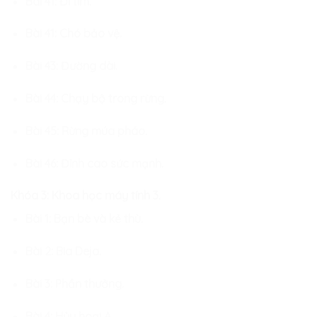
Bài 41: Đi tìm.
Bài 41: Chó bảo vệ.
Bài 43: Đường dài.
Bài 44: Chạy bộ trong rừng.
Bài 45: Rừng múa pháo.
Bài 46: Đỉnh cao sức mạnh.
Khóa 3: Khoa học máy tính 3.
Bài 1: Bạn bè và kẻ thù.
Bài 2: Bia Deja.
Bài 3: Phần thưởng.
Bài 4: Hủy hoại A.