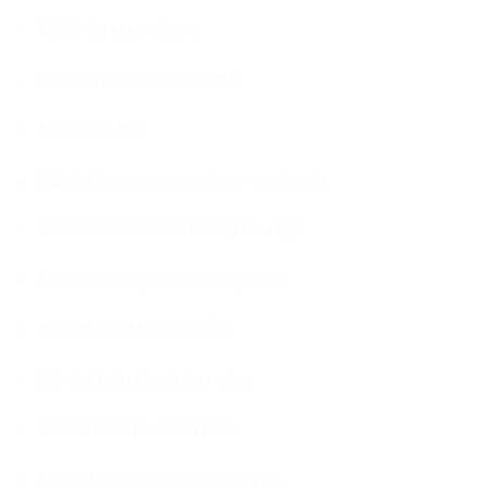
Bài 2: Sự quan trọng.
Bài 3: Thợ săn và con mồi.
Bài 4: Gặt lửa.
Bài 5: Công việc cực nhọc và rắc rối.
Bài 6: Chiến thuật đơn vị hôn hợp.
Bài 7: Khoảng cách móng thép.
Bài 8: Người mang nhẫn.
Bài 9: Chiến thuật thư viện.
Bài 10: Hình học của hoa.
Bài 11: Điệp viên giữa chúng ta.