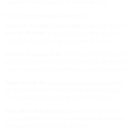
người học có thể tương tác và học hỏi lẫn nhau.
5.
Đối tượng tham gia khóa học :
-Trẻ em và Học sinh
:
Code Combat
rất phù hợp cho trẻ
em từ
8 tuổi trở lên
, giúp phát triển kỹ năng lập trình
cùng với tư duy logic và giải quyết vấn đề từ nhỏ.
-Học sinh Trung học cơ sở
: Học sinh ở độ tuổi này có thể
sử dụng CodeCombat để bổ sung kiến thức lập trình cho
việc học ở trường hoặc chuẩn bị cho các kỳ thi lập trình.
-Người mới bắt đầu
: Dù bạn ở độ tuổi nào, nếu bạn mới
bắt đầu học lập trình, CodeCombat sẽ là một công cụ
học tập tuyệt vời với cách tiếp cận “học mà chơi”.
-Giáo viên và Nhà giáo dục
: Giáo viên có thể sử dụng
CodeCombat như một công cụ giảng dạy để giới thiệu
và khuyến khích học sinh học lập trình.