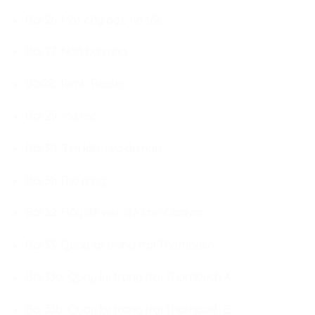
Bài 26: Một cây bạc hà tốt.
Bài 27: Ngã ba rừng.
Bài28: Tomb Raider.
Bài 29: Ma mộ.
Bài 30: Tìm kiếm và ẩn náu.
Bài 31: Thợ rừng.
Bài 32: Hãy để việc đó cho Cleaver.
Bài 33: Quay lại trang trại Thornbush.
Bài 33a: Quay lại trang trại Thornbush A.
Bài 33b: Quay lại trang trại Thornbush B.