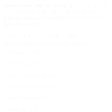
-Người có kinh nghiệm lập trình
: Ngay cả những người đã
có kinh nghiệm lập trình cũng có thể tìm thấy niềm vui và
thách thức trong việc hoàn thành các cấp độ khó hơn
trên CodeCombat.
6.
Lộ trình khóa học CodeCombat:
Khóa 1:
Giới thiệu chung về Khoa học máy tính:
Bài 1: Ngục tối Kithgark.
Bài 2: Đá quý dưới đáy sâu.
Bài 3a: Truy cập Kithwise.
Bài 3b: Thử thách ý tưởng.
Bài 4: Những bước dài.
Bài 5a: Tên thật.