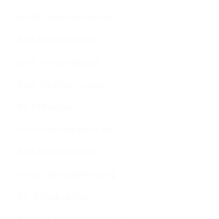
Bài 5b: Thanh kiếm dơ cao.
Bài 6: Bình luận tế bào.
Bài 7: Thủ thư Kithgard.
Bài 8: Thử thách ý tưởng.
Bài 9: Nhảy lửa.
Bài 10: Kithmaze bị ma ám.
Bài11: Đi xuống xa hơn.
Bài 12: Cánh cửakinh hoàng.
Bài 13: Hack và Dash.