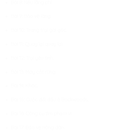
Bài 8: Nếu lãng phí.
Bài 9: Bảo vệ làng.
Bài 10: Trang trại gai góc.
Bài 11: Quay lại quay lại.
Bài 12: Trại yêu tinh.
Bài 13: Máy cắt rừng.
Bài 14: Khác.
Bài 15: Cuộc đối đầu ở Backwoods.
Bài 16: Công cụ tìm phạm vi.
Bài 17: Bảo vệ nông dân.