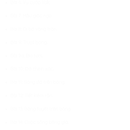
Bài 6: Vụ cướp Yak.
Bài 7: Mẫu giấc ngủ.
Bài 8: Đi bộ vòng tròn.
Bài 9: Trượt băng.
Bài 9a: Bia tươi.
Bài 10: Đá chính xác.
Bài 11: Bóng đá trên băng.
Bài 12: Tiết kiệm rắn.
Bài 13: Bông tuyết trên băng.
Bài 14: Cuộc sống băng giá.