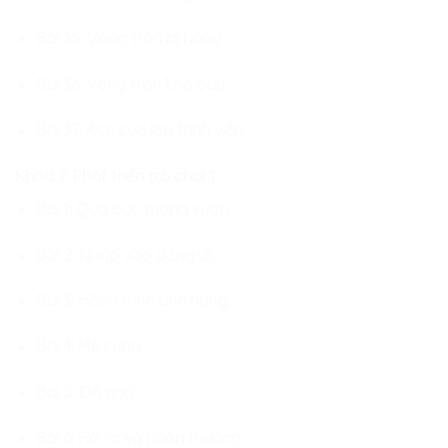
Bài 35: Vòng tròn bị hỏng.
Bài 36: Vòng tròn kho báu.
Bài 37: Ace của lập trình viên.
Khóa 7: Phát triển trò chơi 1.
Bài 1: Qua bức tường vườn.
Bài 2: Nhấp vào dáng đi.
Bài 3: Hành trình anh hùng.
Bài 4: Mê cung.
Bài 5: Đá quý.
Bài 6: Rủi ro và phần thưởng.