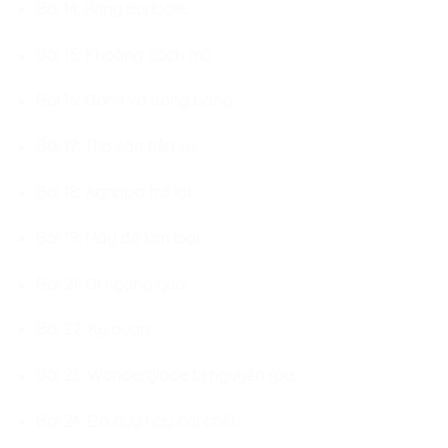
Bài 14: Rừng Burlbole.
Bài 15: Khoảng cách mù.
Bài 16: Đánh và đóng băng.
Bài 17: Thợ săn tiền xu.
Bài 18: Agrippa trở lại.
Bài 19: Mấy đồ kim loại.
Bài 21: Đi ngang qua.
Bài 22: Kỳ quan.
Bài 23: Wonderglade bị nguyền rủa.
Bài 24: Đá quý hay cái chết.