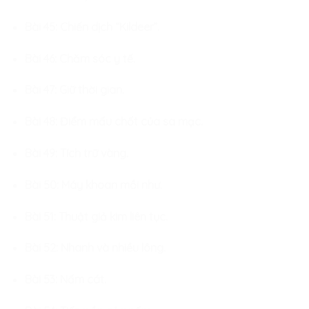
Bài 45: Chiến dịch “Kildeer”.
Bài 46: Chăm sóc y tế.
Bài 47: Giữ thời gian.
Bài 48: Điểm mấu chốt của sa mạc.
Bài 49: Tích trữ vàng.
Bài 50: Máy khoan mồi như.
Bài 51: Thuật giả kim liên tục.
Bài 52: Nhanh và nhiều lông.
Bài 53: Nấm cát.