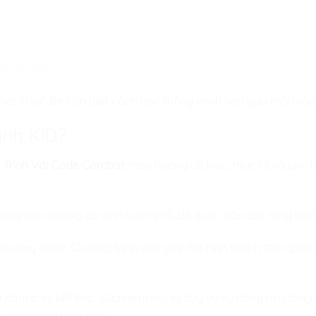
ó lộ trình.
biết chơi”. Bé còn biết cách học thông minh hơn qua mỗi màn 
ình KID?
 Trình Với Code Combat
theo hướng dễ hiểu, thực tế và phù h
rong môi trường có định hướng rõ. Bé được dẫn dắt từng bướ
hỉ dạy code. Chương trình còn giúp trẻ hình thành thói quen h
ẻ
nằm ở sự kết hợp giữa niềm vui, tư duy và kỹ năng nền tảng
 nhàng mà hiệu quả.