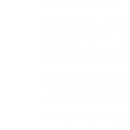
Ngoài ra, trẻ còn được phát triển:
Tư duy logic
: hiểu nguyên nhân, kết quả v
Tư duy phản biện
: biết chọn cách làm tối
Tính tự lập
: tự hoàn thành nhiệm vụ mà 
Khả năng đọc hiểu
: đọc yêu cầu, phân t
Đó là những năng lực quan trọng cho họ
4. Vì sao game-based cod
Trẻ 7-14 tuổi thường dễ chán nếu bài h
Bé được học trong môi trường có mục tiêu
Đặc biệt, hình thức này phù hợp với các 
Thích game nhưng cần định hướng tốt h