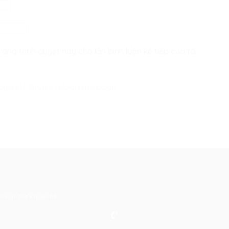
rong trình duyệt này cho lần bình luận kế tiếp của tôi.
xpired. Please reload the page.
 chi tiết xin liên hệ: