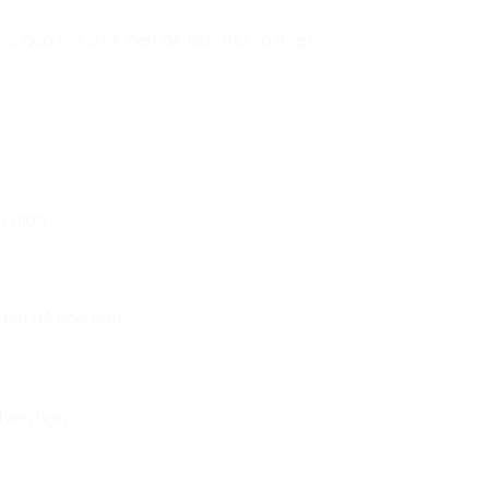
 qua trò chơi, nên dễ tiếp thu và ít áp
 giản.
 nên dễ nhớ hơn.
hiên hơn.