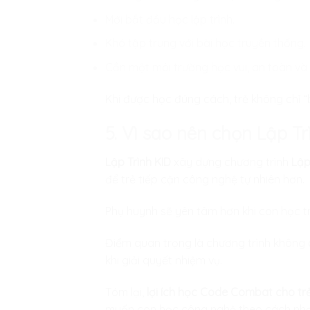
Mới bắt đầu học lập trình.
Khó tập trung với bài học truyền thống.
Cần một môi trường học vui, an toàn và c
Khi được học đúng cách, trẻ không chỉ “
5. Vì sao nên chọn Lập Tr
Lập Trình KID
xây dựng chương trình
Lập
để trẻ tiếp cận công nghệ tự nhiên hơn.
Phụ huynh sẽ yên tâm hơn khi con học t
Điểm quan trọng là chương trình không c
khi giải quyết nhiệm vụ.
Tóm lại,
lợi ích học Code Combat cho tr
muốn con học công nghệ theo cách nhẹ