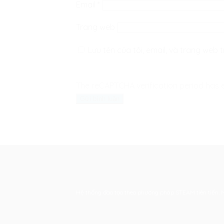
Email
*
Trang web
Lưu tên của tôi, email, và trang web t
The reCAPTCHA verification period has e
Hệ thống đào tạo theo phương pháp STEAM tiên tiến. Mọi