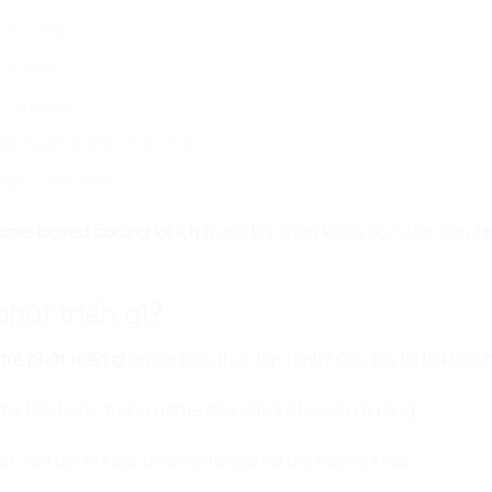
 trò chơi.
vụ nhỏ.
giải bài.
n để hoàn thành màn chơi.
học thân thiện.
ame-based coding lợi ích
trước khi chọn khóa học cho con. H
.
hát triển gì?
rẻ phát triển gì
ngoài kiến thức lập trình? Câu trả lời là khá 
h tự. Mỗi bước trong game đều cần kế hoạch rõ ràng.
ết vấn đề. Khi sai, bé phải tự sửa và tìm hướng khác.