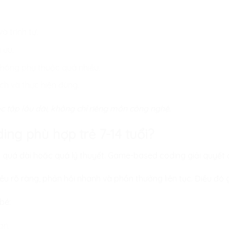
à trình tự.
 ưu.
không phụ thuộc quá nhiều.
ích và thực hiện đúng.
c tập lâu dài, không chỉ riêng môn công nghệ.
ing phù hợp trẻ 7-14 tuổi?
ọc quá dài hoặc quá lý thuyết. Game-based coding giải quyết
 rõ ràng, phản hồi nhanh và phần thưởng liên tục. Điều đó gi
bé:
ơn.