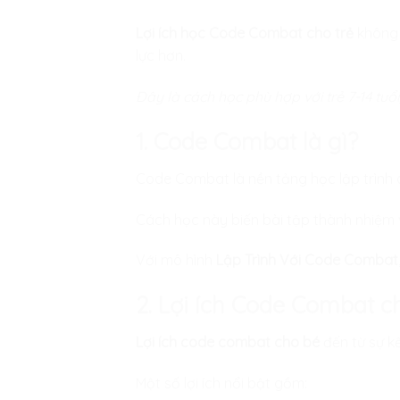
Lợi ích học Code Combat cho trẻ
không c
lực hơn.
Đây là cách học phù hợp với trẻ 7-14 tuổ
1. Code Combat là gì?
Code Combat là nền tảng học lập trình 
Cách học này biến bài tập thành nhiệm v
Với mô hình
Lập Trình Với Code Combat
2. Lợi ích Code Combat c
Lợi ích code combat cho bé
đến từ sự kế
Một số lợi ích nổi bật gồm: