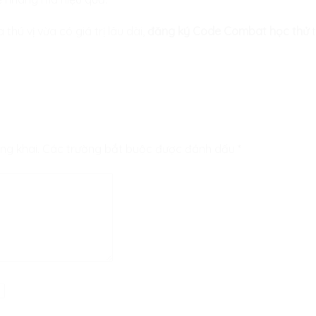
hú vị vừa có giá trị lâu dài,
đăng ký Code Combat học thử
t
ng khai.
Các trường bắt buộc được đánh dấu
*