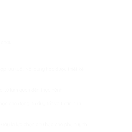
chơi.
ợp lứa tuổi. Nội dung học được thiết kế
c, từ làm quen đến thực hành.
ọc chủ động, tư duy tốt và tự tin hơn
. Đây là lựa chọn phù hợp cho phụ huynh