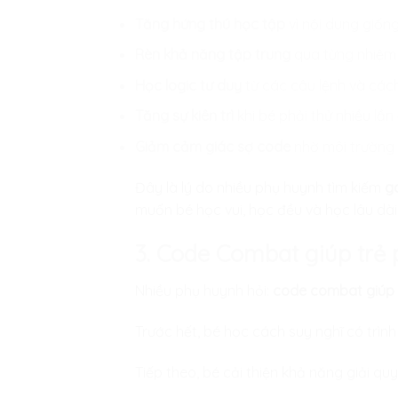
Tăng hứng thú học tập
vì nội dung giống
Rèn khả năng tập trung
qua từng nhiệm 
Học logic tư duy
từ các câu lệnh và cách 
Tăng sự kiên trì
khi bé phải thử nhiều lầ
Giảm cảm giác sợ code
nhờ môi trường 
Đây là lý do nhiều phụ huynh tìm kiếm
g
muốn bé học vui, học đều và học lâu dài
3. Code Combat giúp trẻ p
Nhiều phụ huynh hỏi:
code combat giúp t
Trước hết, bé học cách suy nghĩ có trìn
Tiếp theo, bé cải thiện khả năng giải quy