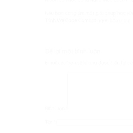
Nếu bạn đang tìm một giải pháp học vừa t
Trình Với Code Combat
ngay hôm nay.
Để lại một bình luận
Email của bạn sẽ không được hiển thị cô
Bình luận
*
Tên
*