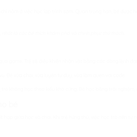
hỉ nằm ở việc học lập trình sớm. Quan trọng hơn, bé được học
i, nhất là các bé thích khám phá và chinh phục thử thách.
qua game. Trẻ sẽ điều khiển nhân vật bằng các dòng lệnh đơn
ụ. Bé vừa chơi, vừa luyện tư duy, vừa làm quen với code.
, trẻ không học theo kiểu khô cứng. Bé học bằng trải nghiệm,
ho bé
t hợp giữa học và chơi. Khi trẻ hứng thú, việc học trở nên tự n