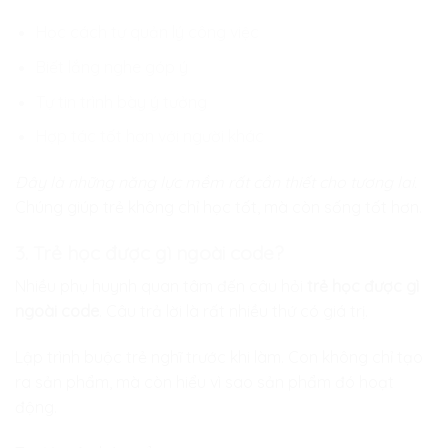
Học cách tự quản lý công việc
Biết lắng nghe góp ý
Tự tin trình bày ý tưởng
Hợp tác tốt hơn với người khác
Đây là những năng lực mềm rất cần thiết cho tương lai.
Chúng giúp trẻ không chỉ học tốt, mà còn sống tốt hơn.
3. Trẻ học được gì ngoài code?
Nhiều phụ huynh quan tâm đến câu hỏi
trẻ học được gì
ngoài code
. Câu trả lời là rất nhiều thứ có giá trị.
Lập trình buộc trẻ nghĩ trước khi làm. Con không chỉ tạo
ra sản phẩm, mà còn hiểu vì sao sản phẩm đó hoạt
động.