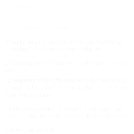
Tính kiên trì
Thói quen kiểm tra lỗi
Khả năng diễn đạt ý tưởng
Những kỹ năng này theo trẻ vào học tập và đời sống.
Chúng là nền móng cho sự phát triển lâu dài.
2. Kỹ năng mềm từ lập trình hình thành như thế
nào?
Kỹ năng mềm từ lập trình
không đến từ lý thuyết suông.
Chúng hình thành trong quá trình trẻ làm bài, sửa lỗi và
hoàn thiện sản phẩm.
Khi trẻ làm một dự án nhỏ, con phải lên kế hoạch. Con
cũng phải theo dõi tiến trình và điều chỉnh khi có sai sót.
Quá trình này giúp trẻ: