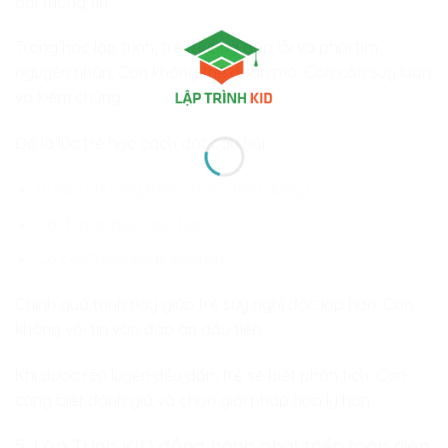
đại thông tin.
Trong học lập trình, trẻ thường gặp lỗi và phải tìm
nguyên nhân. Con không thể đoán mò. Con cần suy luận
và kiểm chứng.
Đó là lúc trẻ học cách đặt câu hỏi:
Vì sao chương trình chưa chạy đúng?
Cách nào hiệu quả hơn?
Có cách giải khác không?
Chính quá trình này giúp trẻ suy nghĩ độc lập hơn. Con
không vội tin vào đáp án đầu tiên.
Khi được rèn luyện đều đặn, trẻ sẽ biết phân tích. Con
cũng biết đánh giá và chọn giải pháp hợp lý hơn.
5. Lập Trình KID đồng hành phát triển toàn diện