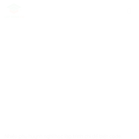
Skip
to
content
Nhiều phụ huynh nghĩ học lập trình chỉ để biết code.