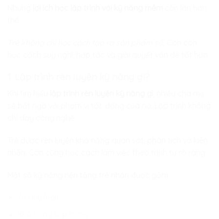
Nhưng
lợi ích học lập trình với kỹ năng mềm
còn lớn hơn
thế.
Trẻ không chỉ học cách tạo ra sản phẩm số.
Con còn
học cách suy nghĩ, hợp tác và giải quyết vấn đề tốt hơn.
1. Lập trình rèn luyện kỹ năng gì?
Khi tìm hiểu
lập trình rèn luyện kỹ năng gì
, nhiều cha mẹ
sẽ bất ngờ với phạm vi tác động của nó. Lập trình không
chỉ dạy công nghệ.
Trẻ được rèn luyện khả năng quan sát, phân tích và kiên
nhẫn. Con cũng học cách làm việc theo trình tự rõ ràng.
Một số kỹ năng nền tảng trẻ nhận được gồm:
Tư duy logic
Khả năng tập trung