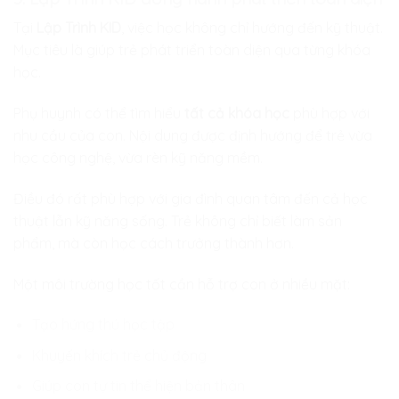
Tại
Lập Trình KID
, việc học không chỉ hướng đến kỹ thuật.
Mục tiêu là giúp trẻ phát triển toàn diện qua từng khóa
học.
Phụ huynh có thể tìm hiểu
tất cả khóa học
phù hợp với
nhu cầu của con. Nội dung được định hướng để trẻ vừa
học công nghệ, vừa rèn kỹ năng mềm.
Điều đó rất phù hợp với gia đình quan tâm đến cả học
thuật lẫn kỹ năng sống. Trẻ không chỉ biết làm sản
phẩm, mà còn học cách trưởng thành hơn.
Một môi trường học tốt cần hỗ trợ con ở nhiều mặt:
Tạo hứng thú học tập
Khuyến khích trẻ chủ động
Giúp con tự tin thể hiện bản thân