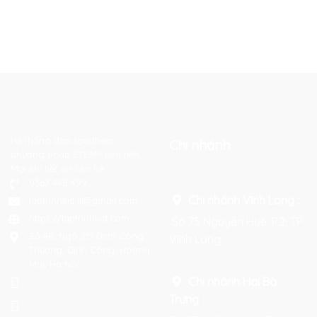
Hệ thống đào tạo theo
Chi nhánh
phương pháp STEAM tiên tiến.
Mọi chi tiết xin liên hệ:
0367 448 499
Chi nhánh Vĩnh Long :
laptrinhkid.it@gmail.com
https://laptrinhkid.com
Số 75 Nguyễn Huệ, P.2, TP
Số 48, Ngõ 215 Định Công
Vĩnh Long
Thượng, Định Công, Hoàng
Mai, Hà Nội
Chi nhánh Hai Bà
Trưng
: