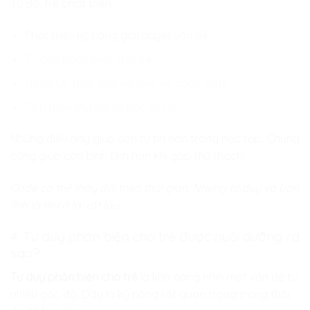
Từ đó, trẻ phát triển:
Phát triển kỹ năng giải quyết vấn đề
Tư duy phản biện cho trẻ
Năng lực trình bày và bảo vệ quan điểm
Tinh thần thử sai và học từ sai
Những điều này giúp con tự tin hơn trong học tập. Chúng
cũng giúp con bình tĩnh hơn khi gặp thử thách.
Code có thể thay đổi theo thời gian. Nhưng tư duy và bản
lĩnh là thứ ở lại rất lâu.
4. Tư duy phản biện cho trẻ được nuôi dưỡng ra
sao?
Tư duy phản biện cho trẻ
là khả năng nhìn một vấn đề từ
nhiều góc độ. Đây là kỹ năng rất quan trọng trong thời