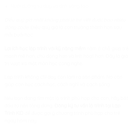
Nuôi dưỡng tư duy và tính sáng tạo
Điều quý giá nhất không phải là trẻ viết được bao nhiêu
dòng code.
Điều quý giá là con trưởng thành hơn sau
mỗi buổi học.
Lợi ích học lập trình với kỹ năng mềm
nằm ở chỗ giúp trẻ
mạnh mẽ hơn, chủ động hơn và linh hoạt hơn. Đây là giá
trị vượt xa một môn học công nghệ.
Lập trình không chỉ dạy con làm ra sản phẩm. Nó còn
giúp con học cách học, cách nghĩ và cách sống.
Nếu bạn đang tìm một lộ trình phù hợp cho con, hãy bắt
đầu từ nền tảng đúng.
Đăng ký tư vấn lộ trình tại Lập
Trình KID
để được gợi ý chương trình phù hợp cho trẻ
ngay hôm nay.