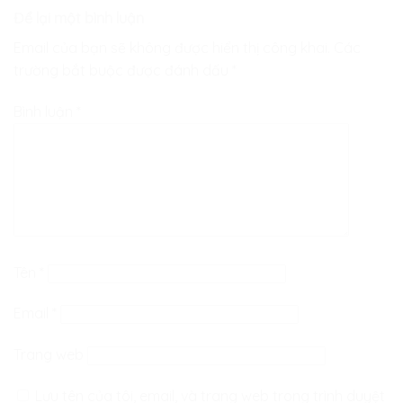
Để lại một bình luận
Email của bạn sẽ không được hiển thị công khai.
Các
trường bắt buộc được đánh dấu
*
Bình luận
*
Tên
*
Email
*
Trang web
Lưu tên của tôi, email, và trang web trong trình duyệt