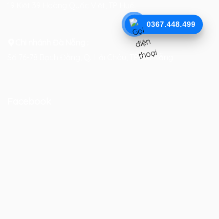
19 Kiệt 39 Hoàng Quốc Việt, TP. Huế
0367.448.499
Chi nhánh Đà Nẵng :
Số 76-78 Bạch Đằng, Q. Hải Châu, TP. Đà Nẵng
Facebook