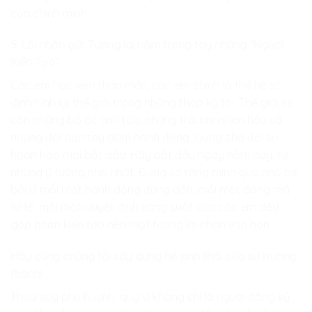
của chính mình.
5. Lời nhắn gửi: Tương lai nằm trong tay những “Người
Kiến Tạo”
Các em học viên thân mến, các em chính là thế hệ sẽ
định hình lại thế giới trong những thập kỷ tới. Thế giới sẽ
cần những bộ óc tỉnh táo, những trái tim nhân hậu và
những đôi bàn tay dám hành động. Đừng chờ đợi sự
hoàn hảo mới bắt đầu. Hãy bắt đầu ngay hôm nay, từ
những ý tưởng nhỏ nhất. Đừng sợ rằng mình quá nhỏ bé,
bởi vì mỗi một hành động đúng đắn, mỗi một dòng mã
tử tế, mỗi một quyết định sáng suốt của các em đều
góp phần kiến tạo nên một tương lai nhân văn hơn.
Hãy cùng chúng tôi xây dựng hệ sinh thái của sự trưởng
thành!
Thưa quý phụ huynh, quý vị không chỉ là người đăng ký