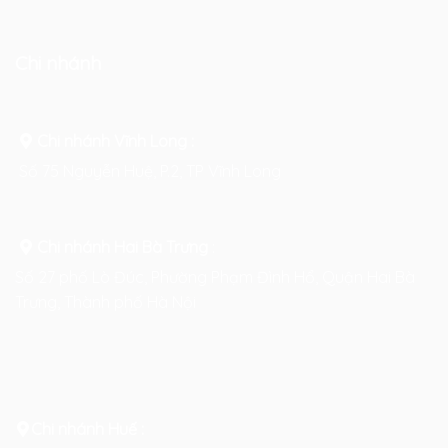
Chi nhánh
Chi nhánh Vĩnh Long :
Số 75 Nguyễn Huệ, P.2, TP Vĩnh Long
Chi nhánh Hai Bà Trưng
:
Số 27 phố Lò Đúc, Phường Phạm Đình Hổ, Quận Hai Bà
Trưng, Thành phố Hà Nội
Chi nhánh Huế :