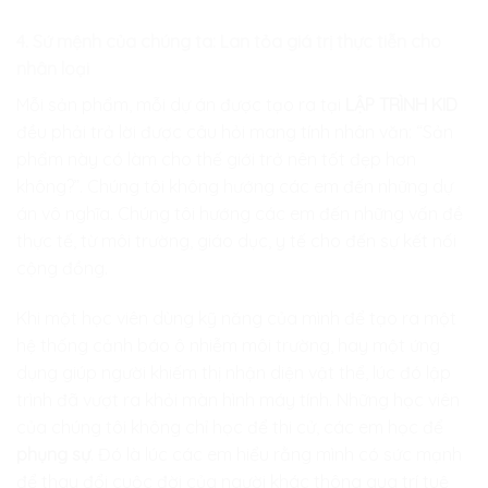
4. Sứ mệnh của chúng ta: Lan tỏa giá trị thực tiễn cho
nhân loại
Mỗi sản phẩm, mỗi dự án được tạo ra tại
LẬP TRÌNH KID
đều phải trả lời được câu hỏi mang tính nhân văn: “Sản
phẩm này có làm cho thế giới trở nên tốt đẹp hơn
không?”. Chúng tôi không hướng các em đến những dự
án vô nghĩa. Chúng tôi hướng các em đến những vấn đề
thực tế, từ môi trường, giáo dục, y tế cho đến sự kết nối
cộng đồng.
Khi một học viên dùng kỹ năng của mình để tạo ra một
hệ thống cảnh báo ô nhiễm môi trường, hay một ứng
dụng giúp người khiếm thị nhận diện vật thể, lúc đó lập
trình đã vượt ra khỏi màn hình máy tính. Những học viên
của chúng tôi không chỉ học để thi cử, các em học để
phụng sự
. Đó là lúc các em hiểu rằng mình có sức mạnh
để thay đổi cuộc đời của người khác thông qua trí tuệ