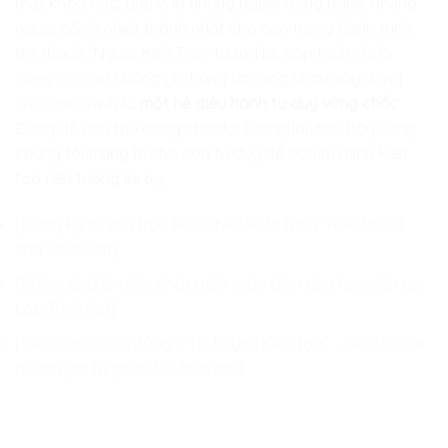
một khóa học, quý vị là những người đồng hành, những
người cổ vũ nhiệt thành nhất cho con trong hành trình
trở thành “Người Kiến Tạo” tương lai. Lập trình chỉ là
công cụ, còn những gì chúng ta cùng nhau xây dựng
cho con chính là
một hệ điều hành tư duy vững chắc
.
Đừng để con thụ động chờ đợi tương lai đến, hãy cùng
chúng tôi trang bị cho con tư duy để con tự mình kiến
tạo nên tương lai ấy.
[Đăng ký tư vấn trực tiếp: Thiết kế lộ trình “Kiến tạo di
sản” cho con]
[Khám phá lộ trình phát triển toàn diện của học viên tại
Lập Trình Kid]
[Gia nhập cộng đồng “Phụ huynh Kiến tạo” – Nơi chia sẻ
những giá trị giáo dục hiện đại]