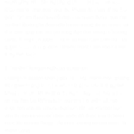
mảnh ghép nhỏ. Nhưng chúng tôi coi trí tuệ cảm xúc
(EQ) mới là “nhịp đập” giúp bộ khung đó sống động. EQ
giúp các em thấu hiểu nỗi đau của người dùng, giúp các
em biết lắng nghe đồng đội trong những dự án nhóm, và
đặc biệt, giúp các em giữ vững đạo đức trong mỗi dòng
code. Trong kỷ nguyên của AI, sự thấu cảm chính là “đặc
quyền” của con người mà không thuật toán nào có thể
thay thế được.
3. “Sai lầm” là ngôn ngữ của sự tiến bộ
Chúng tôi đã biến không gian học tập thành một “phòng
thí nghiệm sáng tạo”, nơi nỗi sợ thất bại được thay thế
bằng sự tò mò khám phá. Trong tư duy của chúng tôi,
những thất bại không bị trừng phạt bởi điểm số, mà
được tôn vinh như những bài học đắt giá. Khi một học
viên tự hào kể về một đoạn code đã được sửa từ hàng
chục lần báo lỗi (bugs), đó là lúc chúng tôi biết mình đã
thành công.