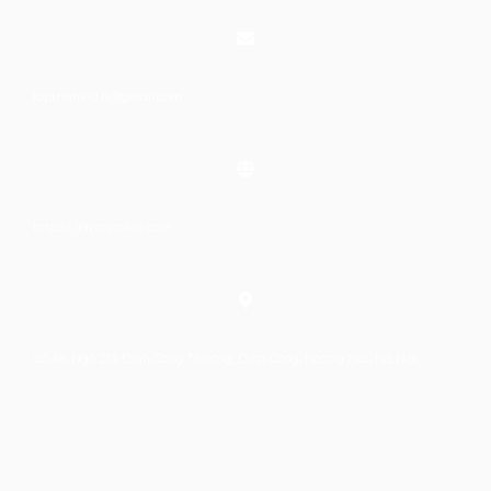
laptrinhkid.it@gmail.com
https://laptrinhkid.com
Số 48, Ngõ 215 Định Công Thượng, Định Công, Hoàng Mai, Hà Nội