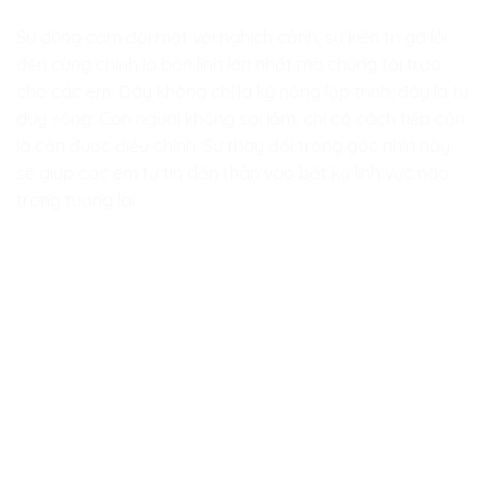
Sự dũng cảm đối mặt với nghịch cảnh, sự kiên trì gỡ lỗi
đến cùng chính là bản lĩnh lớn nhất mà chúng tôi trao
cho các em. Đây không chỉ là kỹ năng lập trình, đây là tư
duy sống: Con người không sai lầm, chỉ có cách tiếp cận
là cần được điều chỉnh. Sự thay đổi trong góc nhìn này
sẽ giúp các em tự tin dấn thân vào bất kỳ lĩnh vực nào
trong tương lai.