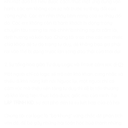
Khi một đứa trẻ hiểu được cách thức một ứng dụng vận
hành, các em không còn sợ hãi trước sự thay đổi của
công nghệ. Các em nhìn thấy tiềm năng của sự thay đổi
đó. Các em không còn là hành khách bị động trong
chuyến tàu tương lai, mà chính là những người cầm lái,
định hướng và kiến tạo. Chúng tôi trao cho các em chiếc
chìa khóa để tự do trong tư duy, để không bao giờ phải
rơi vào thế bị động trước làn sóng đào thải của thời đại.
2. Sự tổng hòa giữa Tư duy Logic và Trí tuệ cảm xúc (EQ)
Một người chỉ có logic sẽ trở nên khô khan, cứng nhắc và
thiếu đi khả năng kết nối. Ngược lại, một người chỉ có
cảm xúc mà thiếu nền tảng tư duy thì dễ bị tổn thương
và khó lòng hiện thực hóa được giấc mơ của mình. Tại
LẬP TRÌNH KID
, sự đột phá đến từ sự kết hợp của cả hai.
Chúng tôi coi logic là “bộ khung” vững chắc để phân tích
vấn đề, để bẻ gãy những bài toán hóc búa thành những