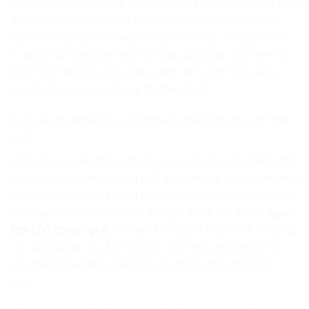
nhà lãnh đạo tương lai, những người khởi nghiệp đầy bản
lĩnh, những nghệ sĩ sáng tạo và những chuyên gia tận
tâm—những người mang trong mình một “hệ điều hành”
tư duy khác biệt, kết hợp hài hòa giữa logic sắc bén và
lòng trắc ẩn bao dung. Đây chính là tuyên ngôn về sứ
mệnh giáo dục mà chúng tôi theo đuổi.
1. Chúng tôi không dạy để “thuê”, chúng tôi dạy để “làm
chủ”
Giáo dục truyền thống thường có xu hướng chuẩn bị cho
trẻ cách trở thành những mắt xích, những người làm thuê
trong một cỗ máy khổng lồ. Chúng tôi từ chối tư duy đó.
Tại đây, mỗi học viên được khuyến khích trở thành
người
làm chủ công nghệ
. Các em không chỉ học cách sử dụng
các ứng dụng có sẵn, mà học cách hiểu nguyên lý, tư
duy thiết kế và khả năng tạo ra những giải pháp đột
phá.