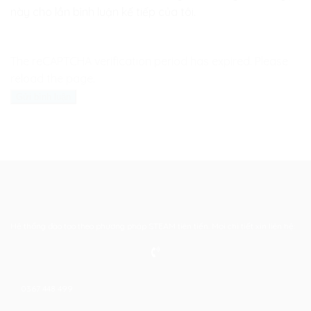
này cho lần bình luận kế tiếp của tôi.
The reCAPTCHA verification period has expired. Please
reload the page.
Hệ thống đào tạo theo phương pháp STEAM tiên tiến. Mọi chi tiết xin liên hệ:
0367 448 499