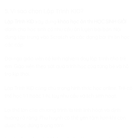
5. Vì sao chọn Lập Trình KID?
Lập Trình KID
xây dựng
khóa học ôn thi HỌC SINH GIỎI
dành cho học sinh có nhu cầu ôn luyện bài bản. Nội
dung tập trung vào Scratch và các dạng bài thi tin học
các cấp.
Đội ngũ giáo viên có kinh nghiệm dạy lập trình cho trẻ
em. Giáo viên theo sát quá trình học của từng bé và hỗ
trợ kịp thời.
Lập Trình KID cũng chú trọng hình thức học online. Trẻ có
thể học 1-1 hoặc 1-N, tùy nhu cầu và lịch sinh hoạt.
Lợi thế lớn của chương trình là tính linh hoạt và định
hướng rõ ràng. Phụ huynh có thể yên tâm hơn khi con
được học đúng trọng tâm.