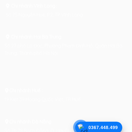
Chi nhánh Vĩnh Long :
Số 75 Nguyễn Huệ, P.2, TP Vĩnh Long
Chi nhánh Hai Bà Trưng
:
Số 27 phố Lò Đúc, Phường Phạm Đình Hổ, Quận Hai Bà
Trưng, Thành phố Hà Nội
Chi nhánh Huế :
19 Kiệt 39 Hoàng Quốc Việt, TP. Huế
Chi nhánh Đà Nẵng :
0367.448.499
Số 76-78 Bạch Đằng, Q. Hải Châu, TP. Đà Nẵng