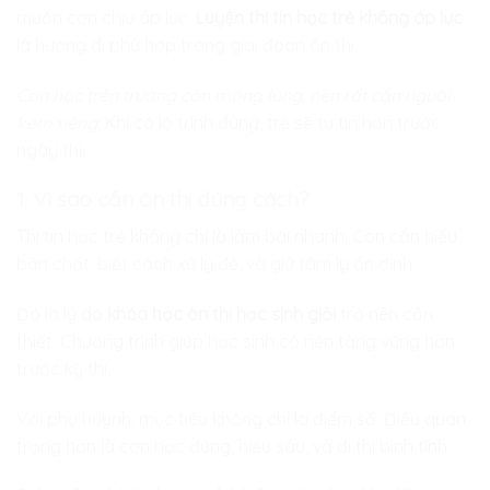
muốn con chịu áp lực.
Luyện thi tin học trẻ không áp lực
là hướng đi phù hợp trong giai đoạn ôn thi.
Con học trên trường còn mông lung, nên rất cần người
kèm riêng.
Khi có lộ trình đúng, trẻ sẽ tự tin hơn trước
ngày thi.
1. Vì sao cần ôn thi đúng cách?
Thi tin học trẻ không chỉ là làm bài nhanh. Con cần hiểu
bản chất, biết cách xử lý đề, và giữ tâm lý ổn định.
Đó là lý do
khóa học ôn thi học sinh giỏi
trở nên cần
thiết. Chương trình giúp học sinh có nền tảng vững hơn
trước kỳ thi.
Với phụ huynh, mục tiêu không chỉ là điểm số. Điều quan
trọng hơn là con học đúng, hiểu sâu, và đi thi bình tĩnh.