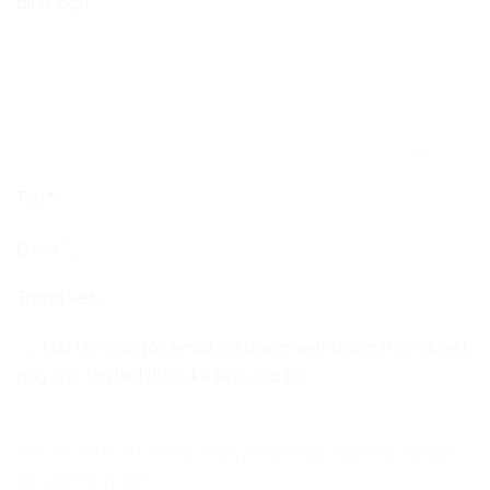
Bình luận
*
Tên
*
Email
*
Trang web
Lưu tên của tôi, email, và trang web trong trình duyệt
này cho lần bình luận kế tiếp của tôi.
The reCAPTCHA verification period has expired. Please
reload the page.