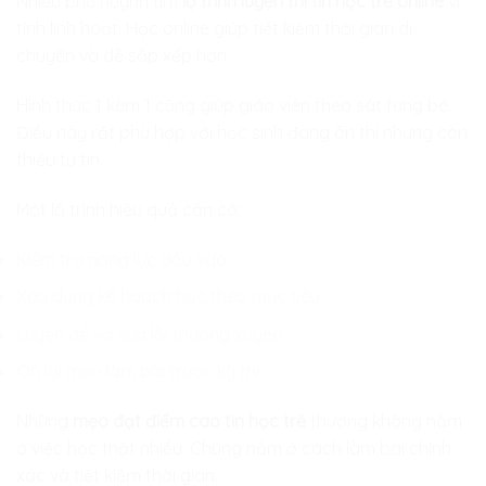
Nhiều phụ huynh tìm
lộ trình luyện thi tin học trẻ online
vì
tính linh hoạt. Học online giúp tiết kiệm thời gian di
chuyển và dễ sắp xếp hơn.
Hình thức 1 kèm 1 cũng giúp giáo viên theo sát từng bé.
Điều này rất phù hợp với học sinh đang ôn thi nhưng còn
thiếu tự tin.
Một lộ trình hiệu quả cần có:
Kiểm tra năng lực đầu vào
Xây dựng kế hoạch học theo mục tiêu
Luyện đề và sửa lỗi thường xuyên
Ôn lại mẹo làm bài trước kỳ thi
Những
mẹo đạt điểm cao tin học trẻ
thường không nằm
ở việc học thật nhiều. Chúng nằm ở cách làm bài chính
xác và tiết kiệm thời gian.