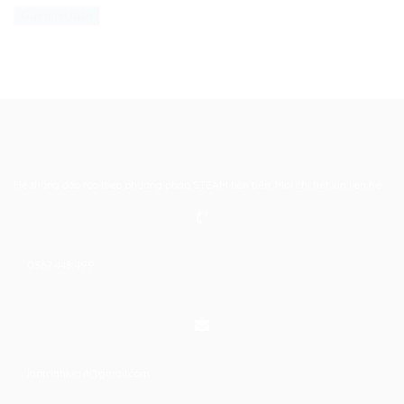
Hệ thống đào tạo theo phương pháp STEAM tiên tiến. Mọi chi tiết xin liên hệ:
0367 448 499
laptrinhkid.it@gmail.com