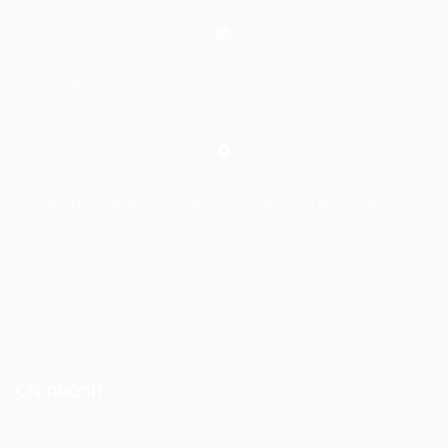
https://laptrinhkid.com
Số 48, Ngõ 215 Định Công Thượng, Định Công, Hoàng Mai, Hà Nội
Chi nhánh