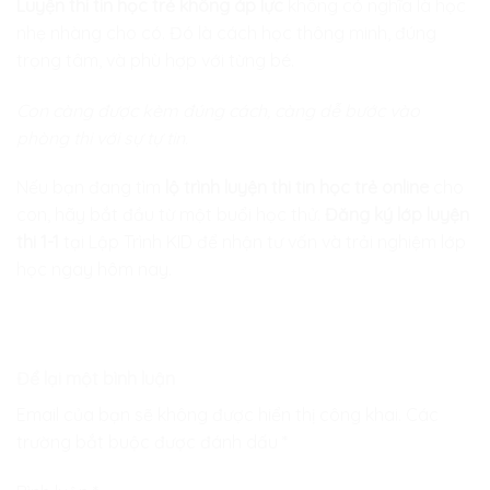
Luyện thi tin học trẻ không áp lực
không có nghĩa là học
nhẹ nhàng cho có. Đó là cách học thông minh, đúng
trọng tâm, và phù hợp với từng bé.
Con càng được kèm đúng cách, càng dễ bước vào
phòng thi với sự tự tin.
Nếu bạn đang tìm
lộ trình luyện thi tin học trẻ online
cho
con, hãy bắt đầu từ một buổi học thử.
Đăng ký lớp luyện
thi 1-1
tại Lập Trình KID để nhận tư vấn và trải nghiệm lớp
học ngay hôm nay.
Để lại một bình luận
Email của bạn sẽ không được hiển thị công khai.
Các
trường bắt buộc được đánh dấu
*