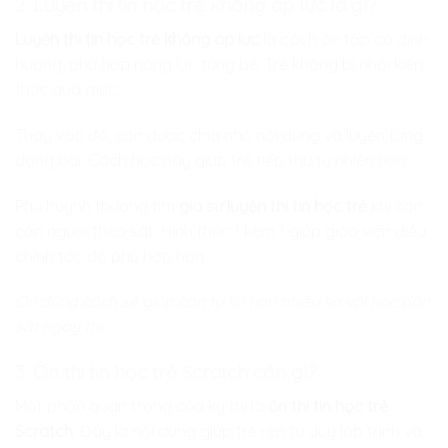
2. Luyện thi tin học trẻ không áp lực là gì?
Luyện thi tin học trẻ không áp lực
là cách ôn tập có định
hướng, phù hợp năng lực từng bé. Trẻ không bị nhồi kiến
thức quá mức.
Thay vào đó, con được chia nhỏ nội dung và luyện từng
dạng bài. Cách học này giúp trẻ tiếp thu tự nhiên hơn.
Phụ huynh thường tìm
gia sư luyện thi tin học trẻ
khi con
cần người theo sát. Hình thức 1 kèm 1 giúp giáo viên điều
chỉnh tốc độ phù hợp hơn.
Ôn đúng cách sẽ giúp con tự tin hơn nhiều so với học dồn
sát ngày thi.
3. Ôn thi tin học trẻ Scratch cần gì?
Một phần quan trọng của kỳ thi là
ôn thi tin học trẻ
Scratch
. Đây là nội dung giúp trẻ rèn tư duy lập trình và