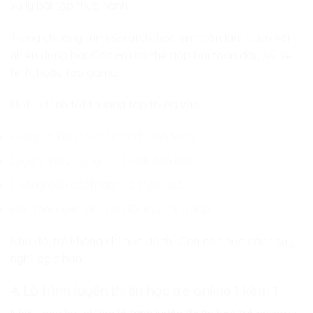
xử lý bài tập thực hành.
Trong chương trình Scratch, học sinh cần làm quen với
nhiều dạng bài. Các em có thể gặp bài toán dãy số, vẽ
hình, hoặc tạo game.
Một lộ trình tốt thường tập trung vào:
Củng cố kiến thức Scratch nền tảng
Luyện nhiều dạng bài từ dễ đến khó
Hướng dẫn cách làm bài hiệu quả
Rèn thói quen kiểm tra lỗi trước khi nộp
Nhờ đó, trẻ không chỉ học để thi. Con còn học cách suy
nghĩ logic hơn.
4. Lộ trình luyện thi tin học trẻ online 1 kèm 1