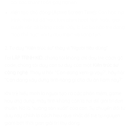
bởi các thuật toán gây nghiện.
Kiến tạo chủ động (Active Screen Time):
Con học lập
trình, thiết kế đồ họa, làm phim hoạt hình hoặc giải
quyết vấn đề bằng code. Đây là lúc bộ não trẻ đang
“tập thể dục” với tư duy logic và sáng tạo.
2. Tư duy “Kiến trúc sư” thay vì “Người tiêu dùng”
Tại
LẬP TRÌNH KID
, chúng tôi không chỉ dạy trẻ cách gõ
code, chúng tôi dạy con tư duy của một
Kiến trúc sư
công nghệ
. Thay vì hỏi: “Con đang xem gì vậy?”, hãy hỏi:
“Con đang xây dựng tính năng gì cho dự án hôm nay?”.
Khi trẻ hiểu mình là người tạo ra các phần mềm, game
hay ứng dụng, máy tính không còn là nơi để giải trí đơn
thuần. Nó là “xưởng sản xuất” của con. Sự chuyển đổi tư
duy này chính là cách hiệu quả nhất để trẻ tự nguyện
giảm bớt thời gian giải trí thụ động.