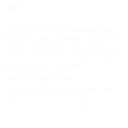
Skip
to
content
Trong kỷ nguyên số 2026, câu hỏi mà
LẬP TRÌNH KID
nhận được nhiều nhất từ các bậc phụ huynh không phải
là “Lập trình là gì?” mà là “Làm sao để kiểm soát thời
gian con ngồi trước máy tính?”. Chúng ta không thể cấm
đoán hoàn toàn, nhưng chúng ta hoàn toàn có thể
chuyển đổi bản chất
của thời gian đó.
1. Phân loại “Thời gian màn hình”
Không phải mọi giờ phút trước màn hình đều có giá trị
ngang nhau. Chúng ta cần định nghĩa lại:
Giải trí thụ động (Passive Screen Time):
Con lướt video
ngắn, chơi các game giải trí không mục đích, xem nội
dung không chọn lọc. Đây là lúc bộ não trẻ bị “ru ngủ”