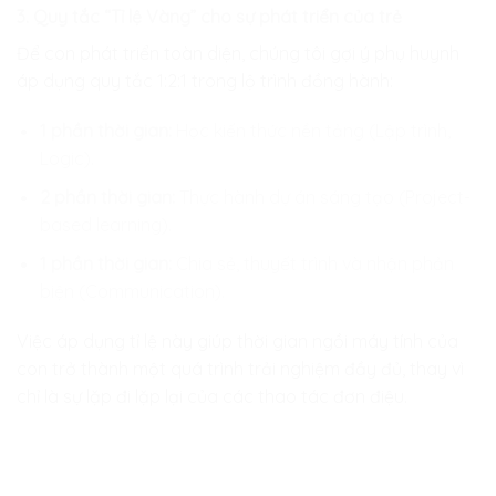
3. Quy tắc “Tỉ lệ Vàng” cho sự phát triển của trẻ
Để con phát triển toàn diện, chúng tôi gợi ý phụ huynh
áp dụng quy tắc 1:2:1 trong lộ trình đồng hành:
1 phần thời gian:
Học kiến thức nền tảng (Lập trình,
Logic).
2 phần thời gian:
Thực hành dự án sáng tạo (Project-
based learning).
1 phần thời gian:
Chia sẻ, thuyết trình và nhận phản
biện (Communication).
Việc áp dụng tỉ lệ này giúp thời gian ngồi máy tính của
con trở thành một quá trình trải nghiệm đầy đủ, thay vì
chỉ là sự lặp đi lặp lại của các thao tác đơn điệu.