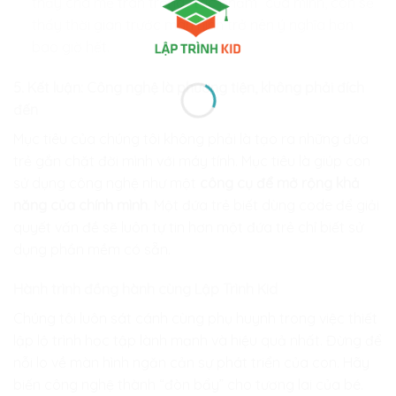
thấy cha mẹ trân trọng “tác phẩm” của mình, con sẽ
thấy thời gian trước màn hình trở nên ý nghĩa hơn
bao giờ hết.
5. Kết luận: Công nghệ là phương tiện, không phải đích
đến
Mục tiêu của chúng tôi không phải là tạo ra những đứa
trẻ gắn chặt đời mình với máy tính. Mục tiêu là giúp con
sử dụng công nghệ như một
công cụ để mở rộng khả
năng của chính mình
. Một đứa trẻ biết dùng code để giải
quyết vấn đề sẽ luôn tự tin hơn một đứa trẻ chỉ biết sử
dụng phần mềm có sẵn.
Hành trình đồng hành cùng Lập Trình Kid
Chúng tôi luôn sát cánh cùng phụ huynh trong việc thiết
lập lộ trình học tập lành mạnh và hiệu quả nhất. Đừng để
nỗi lo về màn hình ngăn cản sự phát triển của con. Hãy
biến công nghệ thành “đòn bẩy” cho tương lai của bé.