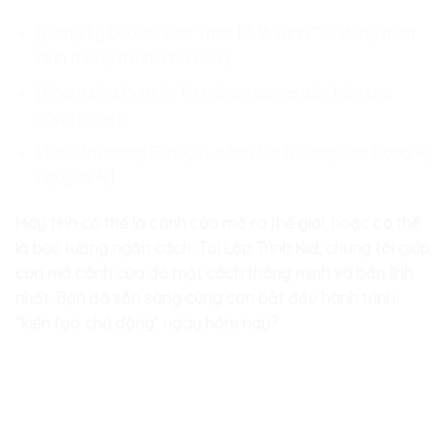
[Đăng ký buổi tư vấn: Thiết kế lộ trình “Sử dụng màn
hình thông minh” cho con]
[Khám phá lộ trình: Từ nghiện game đến kiến tạo
công nghệ]
[Tải cẩm nang: Bí quyết đồng hành cùng con trong kỷ
nguyên AI]
Máy tính có thể là cánh cửa mở ra thế giới, hoặc có thể
là bức tường ngăn cách. Tại Lập Trình Kid, chúng tôi giúp
con mở cánh cửa đó một cách thông minh và bản lĩnh
nhất. Bạn đã sẵn sàng cùng con bắt đầu hành trình
“kiến tạo chủ động” ngay hôm nay?