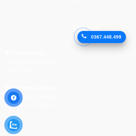
Facebook
0367.448.499
Chi nhánh Huế :
19 Kiệt 39 Hoàng Quốc
Việt, TP. Huế
Chi nhánh Đà Nẵng :
Số 76-78 Bạch Đằng, Q.
Hải Châu, TP. Đà Nẵng