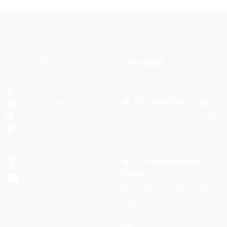
Hệ thống đào tạo theo
Chi nhánh
phương pháp STEAM tiên tiến.
Mọi chi tiết xin liên hệ:
0367 448 499
Chi nhánh Vĩnh Long :
laptrinhkid.it@gmail.com
https://laptrinhkid.com
Số 75 Nguyễn Huệ, P.2, TP
Số 48, Ngõ 215 Định Công
Vĩnh Long
Thượng, Định Công, Hoàng
Mai, Hà Nội
Chi nhánh Hai Bà
Trưng
:
Số 27 phố Lò Đúc, Phường
Phạm Đình Hổ, Quận Hai
Bà Trưng, Thành phố Hà
Nội