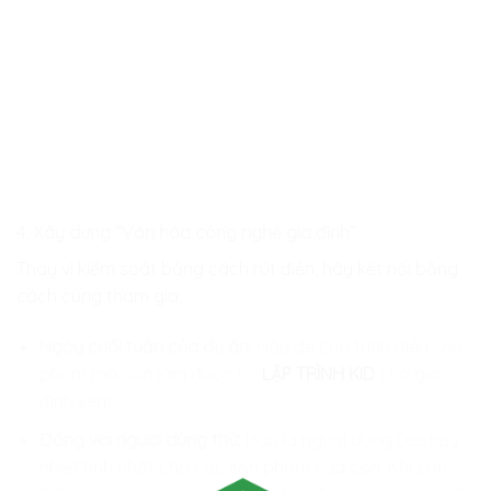
4. Xây dựng “Văn hóa công nghệ gia đình”
Thay vì kiểm soát bằng cách rút điện, hãy kết nối bằng
cách cùng tham gia:
Ngày cuối tuần của dự án:
Hãy để con trình diễn sản
phẩm mà con làm được tại
LẬP TRÌNH KID
cho gia
đình xem.
Đóng vai người dùng thử:
Hãy là người dùng (tester)
nhiệt tình nhất cho các sản phẩm của con. Khi con