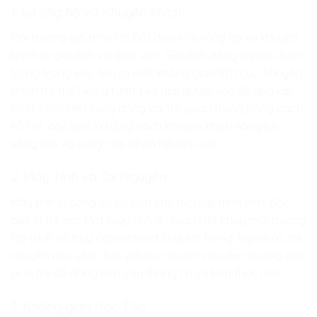
1. Sự ủng hộ và Khuyến khích
Môi trường lập trình tốt bắt đầu từ sự ủng hộ và khuyến
khích từ gia đình và giáo viên. Gia đình đóng vai trò quan
trọng trong việc tạo ra một không gian tích cực, khuyến
khích trẻ thể hiện ý tưởng và giải quyết vấn đề qua lập
trình. Giáo viên cũng đóng vai trò quan trọng bằng cách
hỗ trợ, đặc biệt là bằng cách khuyến khích năng lực
sáng tạo và cung cấp phản hồi tích cực.
2. Máy Tính và Tài Nguyên
Máy tính là công cụ cơ bản cho mọi lập trình viên, đặc
biệt là trẻ em. Một máy tính đủ mạnh để chạy môi trường
lập trình và truy cập internet là quan trọng. Ngoài ra, tài
nguyên như sách, bài viết trực tuyến và video hướng dẫn
giúp trẻ dễ dàng tiếp cận thông tin và kiến thức mới.
3. Không gian Học Tập