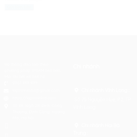
Hệ thống đào tạo theo
Chi nhánh
phương pháp STEAM tiên tiến.
Mọi chi tiết xin liên hệ:
0367 448 499
Chi nhánh Vĩnh Long :
laptrinhkid.it@gmail.com
https://laptrinhkid.com
Số 75 Nguyễn Huệ, P.2, TP
Số 48, Ngõ 215 Định Công
Vĩnh Long
Thượng, Định Công, Hoàng
Mai, Hà Nội
Chi nhánh Hai Bà
Trưng
: