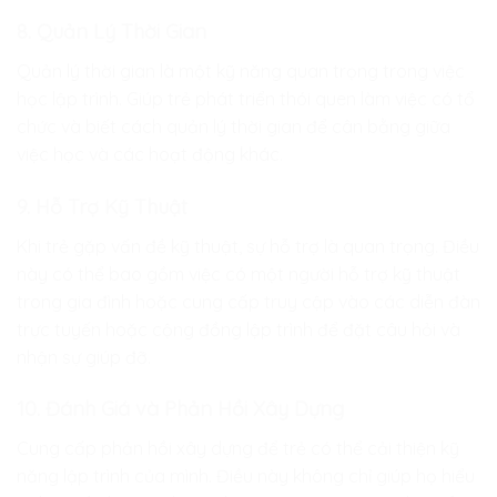
8. Quản Lý Thời Gian
Quản lý thời gian là một kỹ năng quan trọng trong việc
học lập trình. Giúp trẻ phát triển thói quen làm việc có tổ
chức và biết cách quản lý thời gian để cân bằng giữa
việc học và các hoạt động khác.
9. Hỗ Trợ Kỹ Thuật
Khi trẻ gặp vấn đề kỹ thuật, sự hỗ trợ là quan trọng. Điều
này có thể bao gồm việc có một người hỗ trợ kỹ thuật
trong gia đình hoặc cung cấp truy cập vào các diễn đàn
trực tuyến hoặc cộng đồng lập trình để đặt câu hỏi và
nhận sự giúp đỡ.
10. Đánh Giá và Phản Hồi Xây Dựng
Cung cấp phản hồi xây dựng để trẻ có thể cải thiện kỹ
năng lập trình của mình. Điều này không chỉ giúp họ hiểu