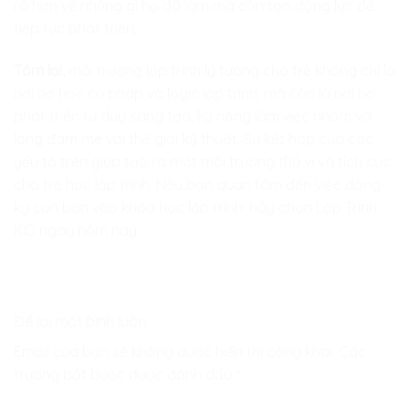
rõ hơn về những gì họ đã làm mà còn tạo động lực để
tiếp tục phát triển.
Tóm lại,
môi trường lập trình lý tưởng cho trẻ không chỉ là
nơi họ học cú pháp và logic lập trình, mà còn là nơi họ
phát triển tư duy sáng tạo, kỹ năng làm việc nhóm và
lòng đam mê với thế giới kỹ thuật. Sự kết hợp của các
yếu tố trên giúp tạo ra một môi trường thú vị và tích cực
cho trẻ học lập trình. Nếu bạn quan tâm đến việc đăng
ký con bạn vào khóa học lập trình, hãy chọn Lập Trình
KID ngay hôm nay.
Để lại một bình luận
Email của bạn sẽ không được hiển thị công khai.
Các
trường bắt buộc được đánh dấu
*