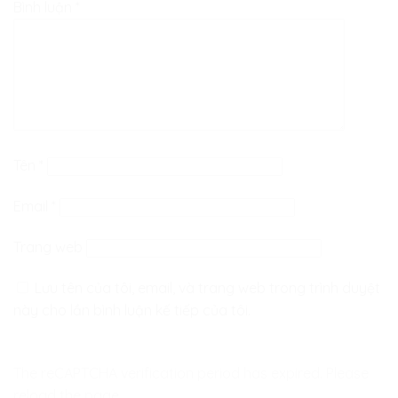
Bình luận
*
Tên
*
Email
*
Trang web
Lưu tên của tôi, email, và trang web trong trình duyệt
này cho lần bình luận kế tiếp của tôi.
The reCAPTCHA verification period has expired. Please
reload the page.