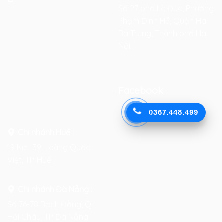
Số 27 phố Lò Đúc, Phường
Phạm Đình Hổ, Quận Hai
Bà Trưng, Thành phố Hà
Nội
Facebook
0367.448.499
Chi nhánh Huế :
19 Kiệt 39 Hoàng Quốc
Việt, TP. Huế
Chi nhánh Đà Nẵng :
Số 76-78 Bạch Đằng, Q.
Hải Châu, TP. Đà Nẵng