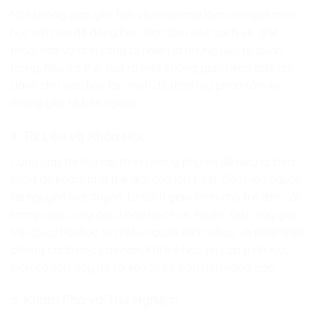
Một không gian yên tĩnh và thoải mái làm cho quá trình
học trở nên dễ dàng hơn. Bàn làm việc sạch sẽ, ghế
thoải mái và ánh sáng tự nhiên là những yếu tố quan
trọng. Nếu có thể, tạo ra một không gian riêng biệt chỉ
dành cho việc học lập trình để tránh sự phân tâm từ
những yếu tố bên ngoài.
4. Tài Liệu và Khóa Học
Cung cấp tài liệu lập trình phong phú và dễ hiểu là chìa
khóa để khám phá thế giới của lập trình. Có nhiều nguồn
tài nguyên trực tuyến, từ sách giáo trình cho trẻ đến các
trang web cung cấp khóa học trực tuyến. Điều này giúp
trẻ có cơ hội học từ nhiều nguồn khác nhau và phát triển
phong cách học cá nhân. Khi trẻ học tại Lập trình Kid,
luôn có sẵn đầy đủ tài liệu từ cơ bản đến nâng cao.
5. Khám Phá và Thử Nghiệm