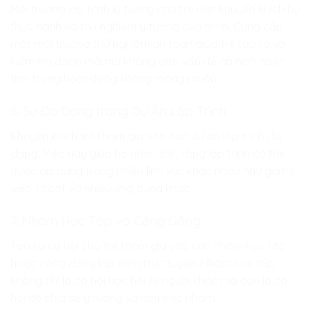
Môi trường lập trình lý tưởng cho trẻ cần khuyến khích họ
thực hành và thử nghiệm ý tưởng của mình. Cung cấp
một môi trường thử nghiệm an toàn giúp trẻ tạo ra và
kiểm tra đoạn mã mà không gặp vấn đề an ninh hoặc
tình trạng hoạt động không mong muốn.
6. Sự Đa Dạng trong Dự Án Lập Trình
Khuyến khích trẻ tham gia vào các dự án lập trình đa
dạng. Việc này giúp họ nhận biết rằng lập trình có thể
được áp dụng trong nhiều lĩnh vực khác nhau như game,
web, robot và nhiều ứng dụng khác.
7. Nhóm Học Tập và Cộng Đồng
Tạo ra cơ hội cho trẻ tham gia vào các nhóm học tập
hoặc cộng đồng lập trình trực tuyến. Nhóm học tập
không chỉ là cơ hội học hỏi từ người khác mà còn là cơ
hội để chia sẻ ý tưởng và làm việc nhóm.