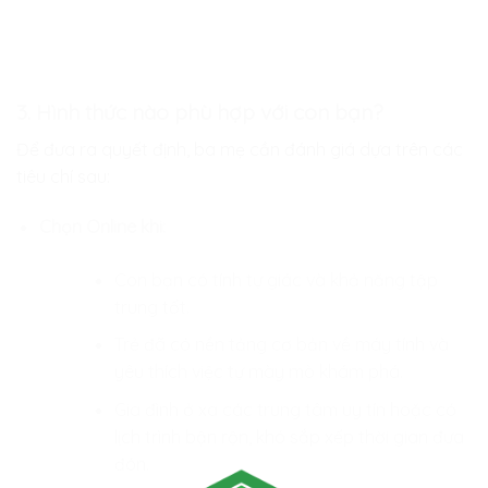
3. Hình thức nào phù hợp với con bạn?
Để đưa ra quyết định, ba mẹ cần đánh giá dựa trên các
tiêu chí sau:
Chọn Online khi:
Con bạn có tính tự giác và khả năng tập
trung tốt.
Trẻ đã có nền tảng cơ bản về máy tính và
yêu thích việc tự mày mò khám phá.
Gia đình ở xa các trung tâm uy tín hoặc có
lịch trình bận rộn, khó sắp xếp thời gian đưa
đón.