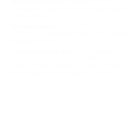
Kỹ năng làm việc nhóm:
Trẻ được giao tiếp, tranh luận
và cùng bạn bè xây dựng các dự án chung, giúp phát
triển kỹ năng mềm.
Môi trường tập trung:
Không gian lớp học giúp trẻ
tránh xa các tác nhân gây xao nhãng như tivi, đồ chơi
hay tiếng ồn tại nhà.
Cơ sở vật chất chuyên dụng:
Tại các trung tâm, trẻ
thường được tiếp cận với các thiết bị hỗ trợ như
Robot, mạch điện tử hay kính thực tế ảo mà không
phải gia đình nào cũng sẵn sàng đầu tư tại nhà.