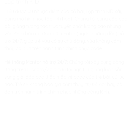
Lập trình KID
Hiểu được ưu nhược điểm của cả hai,
Lập trình KID
xây
dựng mô hình học tập linh hoạt. Chúng tôi cung cấp các
bài giảng tương tác trực tuyến chất lượng cao nhưng
vẫn đảm bảo có đội ngũ mentor (người hướng dẫn) hỗ
trợ 24/7, giúp trẻ vừa có sự chủ động, vừa không cảm
thấy cô đơn trên hành trình chinh phục code.
Hệ thống Mentor hỗ trợ 24/7:
Chúng tôi xây dựng cộng
đồng trên Discord/Zalo nơi đội ngũ trợ giảng luôn sẵn
sàng giải đáp các thắc mắc về code của trẻ bất cứ lúc
nào. Trẻ sẽ không bao giờ cảm thấy
“bị bỏ rơi”
hay cô
đơn trên hành trình chinh phục những dòng lệnh.