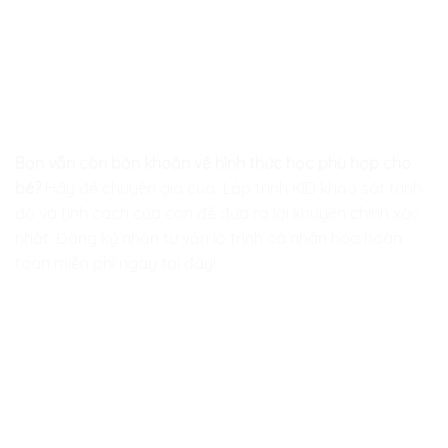
Bạn vẫn còn băn khoăn về hình thức học phù hợp cho
bé?
Hãy để chuyên gia của
Lập trình KID
khảo sát trình
độ và tính cách của con để đưa ra lời khuyên chính xác
nhất. Đăng ký nhận tư vấn lộ trình cá nhân hóa hoàn
toàn miễn phí ngay tại đây!