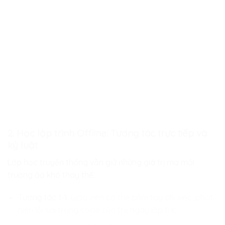
2. Học lập trình Offline: Tương tác trực tiếp và
kỷ luật
Lớp học truyền thống vẫn giữ những giá trị mà môi
trường ảo khó thay thế:
Tương tác 1-1:
Giáo viên có thể cầm tay chỉ việc, phát
hiện lỗi sai trong code của trẻ ngay lập tức.