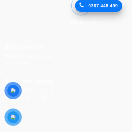
0367.448.499
Facebook
Chi nhánh Huế :
19 Kiệt 39 Hoàng Quốc
Việt, TP. Huế
Chi nhánh Đà Nẵng :
Số 76-78 Bạch Đằng, Q.
Hải Châu, TP. Đà Nẵng