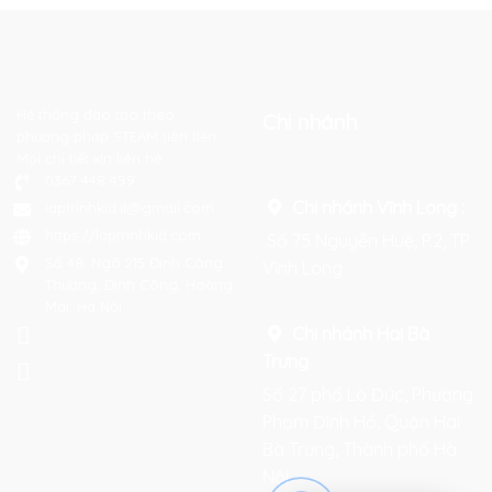
Hệ thống đào tạo theo
Chi nhánh
phương pháp STEAM tiên tiến.
Mọi chi tiết xin liên hệ:
0367 448 499
Chi nhánh Vĩnh Long :
laptrinhkid.it@gmail.com
https://laptrinhkid.com
Số 75 Nguyễn Huệ, P.2, TP
Số 48, Ngõ 215 Định Công
Vĩnh Long
Thượng, Định Công, Hoàng
Mai, Hà Nội
Chi nhánh Hai Bà
Trưng
:
Số 27 phố Lò Đúc, Phường
Phạm Đình Hổ, Quận Hai
Bà Trưng, Thành phố Hà
Nội