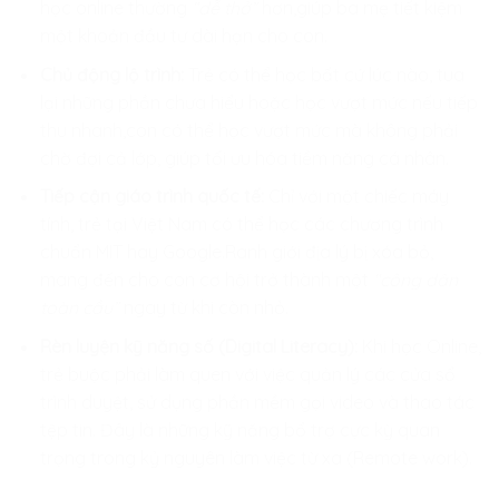
học online thường
“dễ thở”
hơn,giúp ba mẹ tiết kiệm
một khoản đầu tư dài hạn cho con.
Chủ động lộ trình:
Trẻ có thể học bất cứ lúc nào, tua
lại những phần chưa hiểu hoặc học vượt mức nếu tiếp
thu nhanh,con có thể học vượt mức mà không phải
chờ đợi cả lớp, giúp tối ưu hóa tiềm năng cá nhân.
Tiếp cận giáo trình quốc tế:
Chỉ với một chiếc máy
tính, trẻ tại Việt Nam có thể học các chương trình
chuẩn MIT hay Google.Ranh giới địa lý bị xóa bỏ,
mang đến cho con cơ hội trở thành một
“công dân
toàn cầu”
ngay từ khi còn nhỏ.
Rèn luyện kỹ năng số (Digital Literacy):
Khi học Online,
trẻ buộc phải làm quen với việc quản lý các cửa sổ
trình duyệt, sử dụng phần mềm gọi video và thao tác
tệp tin. Đây là những kỹ năng bổ trợ cực kỳ quan
trọng trong kỷ nguyên làm việc từ xa (Remote work).