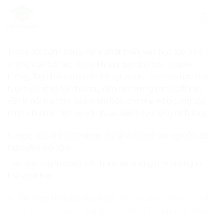
Skip
to
content
Trong bối cảnh công nghệ phát triển, việc học lập trình
không còn bó hẹp trong không gian lớp học truyền
thống. Tuy nhiên, sự phân vân giữa việc cho con học trực
tuyến (Online) tại nhà hay đến các trung tâm (Offline)
vẫn là nỗi trăn trở của nhiều bậc cha mẹ. Hãy cùng
Lập
trình KID
phân tích ưu và nhược điểm của từng hình thức.
1. Học lập trình Online: Sự linh hoạt và nguồn tài
nguyên vô tận
Học trực tuyến đang trở thành xu hướng nhờ những lợi
thế vượt trội:
Tiết kiệm thời gian & chi phí:
Phụ huynh không cần vất
vả đưa đón con trong giờ cao điểm. Chi phí các khóa