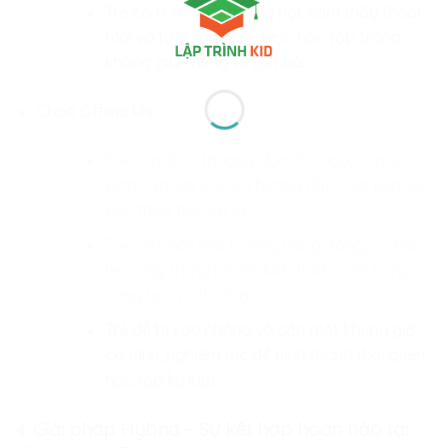
Trẻ có tính cách hướng nội, cảm thấy thoải
mái và tự tin hơn khi được học tập trong
không gian riêng tư tại nhà.
Chọn Offline khi:
Trẻ còn nhỏ (thường dưới 10 tuổi), cần sự
kèm cặp sát sao và hướng dẫn trực tiếp về
các thao tác vật lý.
Trẻ cần một môi trường năng động, có bạn
bè cùng trang lứa để kích thích cảm hứng
sáng tạo và thi đua.
Trẻ dễ bị xao nhãng và cần một khung giờ
cố định, nghiêm túc để hình thành thói quen
học tập kỷ luật.
4. Giải pháp Hybrid – Sự kết hợp hoàn hảo tại