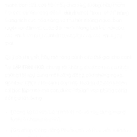
mạnh dạn đặt câu hỏi, hãy chia sẻ ý tưởng, hãy tham
gia các dự án cộng đồng. Hãy là một “trạm phát” năng
lượng tích cực, tỏa sáng và thu hút những người bạn
tuyệt vời đến với cuộc đời mình. Mạng lưới kết nối của
các em hôm nay chính là tương lai của các em ngày
mai.
Quý phụ huynh, hãy mở rộng cánh cửa thế giới cho con!
Tại
LẬP TRÌNH KID
, chúng tôi không chỉ đào tạo cá nhân,
chúng tôi xây dựng một cộng đồng của những người
kiến tạo. Chúng tôi cung cấp môi trường để con không
chỉ học lập trình mà còn được “chạm” vào những cộng
đồng chất lượng.
[Đăng ký tư vấn: Lộ trình kết nối và xây dựng mạng
lưới cá nhân cho con]
[Gia nhập Cộng đồng Phụ huynh và Học viên Kiến tạo