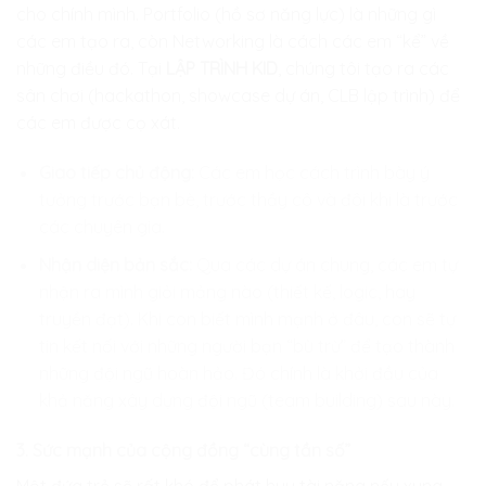
cho chính mình. Portfolio (hồ sơ năng lực) là những gì
các em tạo ra, còn Networking là cách các em “kể” về
những điều đó. Tại
LẬP TRÌNH KID
, chúng tôi tạo ra các
sân chơi (hackathon, showcase dự án, CLB lập trình) để
các em được cọ xát.
Giao tiếp chủ động:
Các em học cách trình bày ý
tưởng trước bạn bè, trước thầy cô và đôi khi là trước
các chuyên gia.
Nhận diện bản sắc:
Qua các dự án chung, các em tự
nhận ra mình giỏi mảng nào (thiết kế, logic, hay
truyền đạt). Khi con biết mình mạnh ở đâu, con sẽ tự
tin kết nối với những người bạn “bù trừ” để tạo thành
những đội ngũ hoàn hảo. Đó chính là khởi đầu của
khả năng xây dựng đội ngũ (team building) sau này.
3. Sức mạnh của cộng đồng “cùng tần số”
Một đứa trẻ sẽ rất khó để phát huy tài năng nếu xung