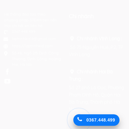
Hệ thống đào tạo theo
Chi nhánh
phương pháp STEAM tiên tiến.
Mọi chi tiết xin liên hệ:
0367 448 499
Chi nhánh Vĩnh Long :
laptrinhkid.it@gmail.com
https://laptrinhkid.com
Số 75 Nguyễn Huệ, P.2, TP
Số 48, Ngõ 215 Định Công
Vĩnh Long
Thượng, Định Công, Hoàng
Mai, Hà Nội
Chi nhánh Hai Bà
Trưng
:
Số 27 phố Lò Đúc, Phường
Phạm Đình Hổ, Quận Hai
Bà Trưng, Thành phố Hà
Nội
0367.448.499