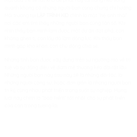
quanh không có những người bạn cùng chung chí hướng.
Môi trường tại
LẬP TRÌNH KID
chính là một “hệ sinh thái”
nơi các em tìm thấy những người bạn cùng tần số. Khi
nhìn thấy bạn mình làm được một dự án đột phá, con
không ghen tị, con lấy đó làm động lực. Khi thấy bạn
mình gặp khó khăn, con chủ động chia sẻ.
Những tình bạn được xây dựng trên sự ngưỡng mộ về trí
tuệ và sự đồng điệu về đam mê thường kéo dài rất lâu.
Những người bạn này sau này sẽ là những đối tác, là
những người cộng sự, hoặc đơn giản là những người bạn
tri kỷ cùng nhau phát triển trong suốt sự nghiệp. Mạng
lưới này chính là “bảo hiểm” tốt nhất cho sự phát triển
của con trong tương lai.