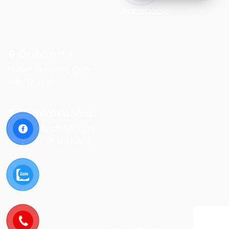
Facebook
Chi nhánh Huế :
19 Kiệt 39 Hoàng Quốc
Việt, TP. Huế
Chi nhánh Đà Nẵng :
Số 76-78 Bạch Đằng, Q.
Hải Châu, TP. Đà Nẵng