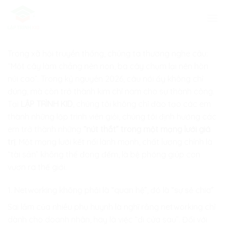
Skip
to
content
Trong xã hội truyền thống, chúng ta thường nghe câu:
“Một cây làm chẳng nên non, ba cây chụm lại nên hòn
núi cao”. Trong kỷ nguyên 2026, câu nói ấy không chỉ
đúng, mà còn trở thành kim chỉ nam cho sự thành công.
Tại
LẬP TRÌNH KID
, chúng tôi không chỉ đào tạo các em
thành những lập trình viên giỏi, chúng tôi định hướng các
em trở thành những
“nút thắt” trong một mạng lưới giá
trị
. Một mạng lưới kết nối lành mạnh, chất lượng chính là
“tài sản” không thể đong đếm, là bệ phóng giúp con
vươn ra thế giới.
1. Networking không phải là “quan hệ”, đó là “sự sẻ chia”
Sai lầm của nhiều phụ huynh là nghĩ rằng networking chỉ
dành cho doanh nhân, hay là việc “đi cửa sau”. Đối với