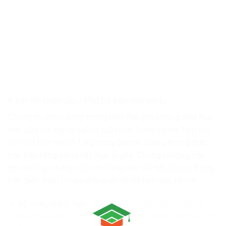
4. Kết nối toàn cầu – Phá bỏ biên giới địa lý
Chúng ta đang sống trong một thế giới phẳng. Một học
viên của chúng tôi tại Hà Nội hoàn toàn có thể hợp tác
với một bạn nhỏ ở Tokyo hay Silicon Valley thông qua
các nền tảng cộng tác trực tuyến. Chúng tôi dạy các
em cách sử dụng các nền tảng như GitHub, Discord hay
các diễn đàn công nghệ quốc tế để làm việc nhóm.
Kỹ năng thích nghi:
Các em học cách giao tiếp với
những người có văn hóa khác biệt, những phong cách