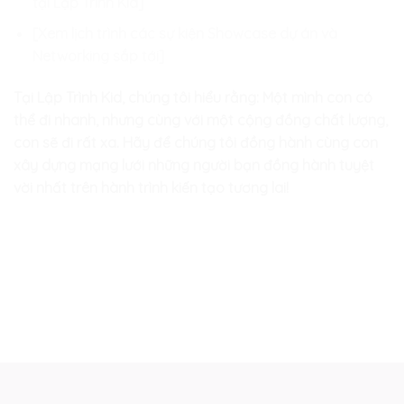
tại Lập Trình Kid]
[Xem lịch trình các sự kiện Showcase dự án và
Networking sắp tới]
Tại Lập Trình Kid, chúng tôi hiểu rằng: Một mình con có
thể đi nhanh, nhưng cùng với một cộng đồng chất lượng,
con sẽ đi rất xa. Hãy để chúng tôi đồng hành cùng con
xây dựng mạng lưới những người bạn đồng hành tuyệt
vời nhất trên hành trình kiến tạo tương lai!