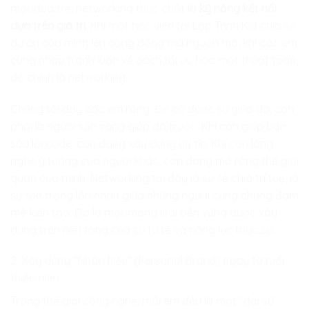
một đứa trẻ, networking thực chất là
kỹ năng kết nối
dựa trên giá trị
. Khi một học viên tại Lập Trình Kid chia sẻ
dự án của mình lên cộng đồng mã nguồn mở, khi các em
cùng nhau tranh luận về cách tối ưu hóa một thuật toán,
đó chính là networking.
Chúng tôi dạy các em rằng: Để có được sự giúp đỡ, con
phải là người sẵn sàng giúp đỡ trước. Khi con giúp bạn
sửa lỗi code, con đang xây dựng uy tín. Khi con lắng
nghe ý tưởng của người khác, con đang mở rộng thế giới
quan của mình. Networking tại đây là sự sẻ chia trí tuệ, là
sự tôn trọng lẫn nhau giữa những người cùng chung đam
mê kiến tạo. Đó là một mạng lưới bền vững được xây
dựng trên nền tảng của sự tử tế và năng lực thực sự.
2. Xây dựng “Nhân hiệu” (Personal Brand) ngay từ tuổi
thiếu niên
Trong thế giới công nghệ, mỗi em đều là một “đại sứ”