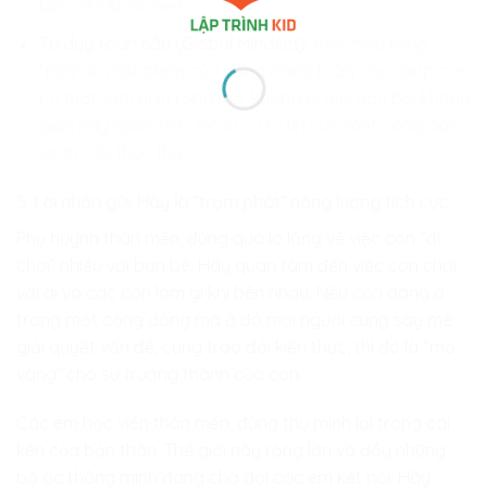
làm việc khác biệt.
Tư duy toàn cầu (Global Mindset):
Việc hiểu rằng
“mình là một phần của cộng đồng toàn cầu” giúp con
có một tầm nhìn rộng mở, không bị giới hạn bởi không
gian hay quốc tịch. Đó là sự tự tin của một công dân
toàn cầu thực thụ.
5. Lời nhắn gửi: Hãy là “trạm phát” năng lượng tích cực
Phụ huynh thân mến, đừng quá lo lắng về việc con “đi
chơi” nhiều với bạn bè. Hãy quan tâm đến việc con chơi
với ai và các con làm gì khi bên nhau. Nếu con đang ở
trong một cộng đồng mà ở đó mọi người cùng say mê
giải quyết vấn đề, cùng trao đổi kiến thức, thì đó là “mỏ
vàng” cho sự trưởng thành của con.
Các em học viên thân mến, đừng thu mình lại trong cái
kén của bản thân. Thế giới này rộng lớn và đầy những
bộ óc thông minh đang chờ đợi các em kết nối. Hãy