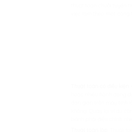
thuật toán chuỗi tuyến t
việc làm theo một công 
Thuật toán có điều kiện
:
hoặc nhiều hành động dựa
đơn giản trên máy tính 
không. Quay lại ví dụ cô
bánh phải điều chỉnh nhi
Thuật toán lặp
: Thuật t