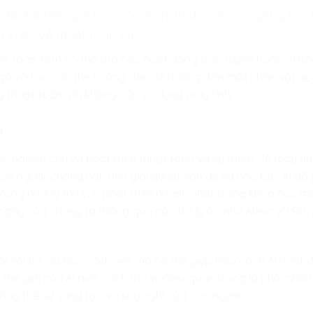
đã đạt đến giới hạn xác định. Ví dụ, việc cố gắng mở 
à ví dụ về thuật toán lặp.
ật toán, bạn có thể tạo các hoạt động trực tuyến hoặc offline
o và tạo các thẻ hướng dẫn để hướng dẫn một nhân vật qu
uy thuật toán mà không cần sử dụng máy tính.
o
h vực nghiên cứu và phát triển thuật toán và kỹ thuật để máy t
on người, chẳng hạn như giải quyết vấn đề và học tập. AI đã
trong những lĩnh vực phát triển nhanh nhất trong khoa học má
gày của chúng ta thông qua các trợ lý ảo như Alexa và Siri, 
ối với trẻ, và học cách viết mã có thể giúp hiểu cách AI hoạt
với thế giới của AI một cách thú vị. Điều quan trọng là phải nh
thay thế sự sáng tạo và suy nghĩ của con người.