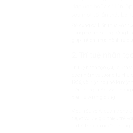
đáp ứng hoặc số lần lặp 
sau một số lần thất bại l
Để củng cố kiến thức về thu
dựng một mê cung bằng Leg
giúp trẻ em thực hành tư d
2. Trí tuệ nhân tạ
Trí tuệ nhân tạo (AI) là lĩn
các nhiệm vụ tương tự như c
1956, và hiện nay nó là một 
biến trong cuộc sống hàng n
điện tử và ứng dụng.
Việc hiểu về AI quan trọng đ
tuyệt vời để giới thiệu trẻ 
cụ hỗ trợ con người, không 