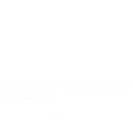
ặc nhiều máy tính giao tiếp với nhau thông qua truyền tải thôn
ề mạng máy tính là máy in nhận tài liệu từ máy tính và in ra.
à WAN (Mạng diện rộng).
nối các máy tính gần nhau về mặt vật lý, ví dụ như máy tính 
được kết nối qua dây hoặc Wi-Fi.
Kết nối các mạng nhỏ với mạng lớn hơn, thường trên các khu v