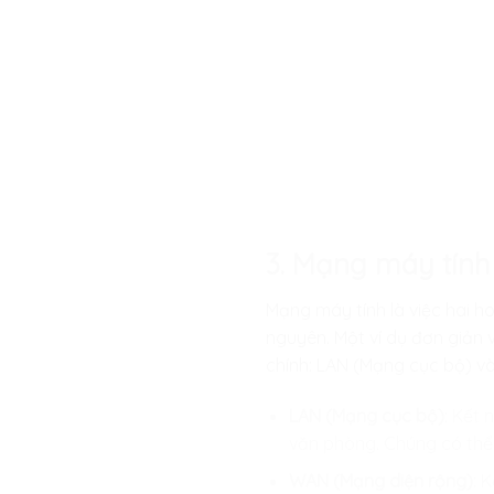
3. Mạng máy tính
Mạng máy tính là việc hai ho
nguyên. Một ví dụ đơn giản v
chính: LAN (Mạng cục bộ) v
LAN (Mạng cục bộ)
: Kết 
văn phòng. Chúng có thể 
WAN (Mạng diện rộng)
: 