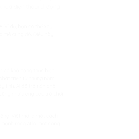
khóa điện thoại di động
. Ví dụ, bạn có thể xây
a mê cung đó. Điều này
ính có khả năng thực hiện
 phát triển từ những năm
y tính. AI đã trở nên phổ
cũng như trong các trò chơi
 động. Viết mã là một cách
ấn mạnh rằng AI là một công