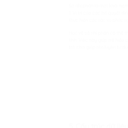
Số nhị phân là một khái niệm
1. Vị trí của các bit quyết 
thực hiện các tác vụ phức tạp
Học về số nhị phân có thể th
tính. Việc này giúp trẻ hiểu
trò chơi giúp rèn luyện tư du
5. Cấu trúc dữ liệ