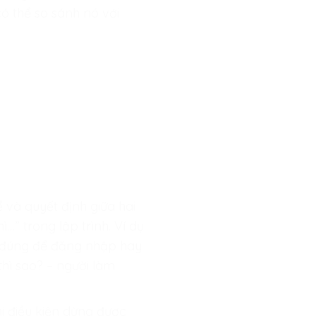
có thể so sánh nó với
 và quyết định giữa hai
…” trong lập trình. Ví dụ
in đúng để đăng nhập hay
thì sao? – người làm
hi điều kiện dừng được