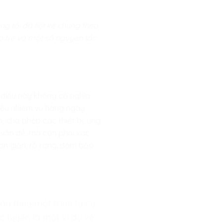
g tôi đã liệt kê chúng theo
o trẻ và một số nguyên tắc
, điều này không có nghĩa
hiều nhiệm vụ hàng ngày
, cho phép các thiết bị, ứng
 vấn đề, mà còn phải xác
đơn giản, rõ ràng, đảm bảo
ân theo một trình tự cụ
c tuyến là một ví dụ về