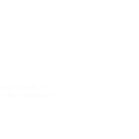
g tin và chia sẻ tài
 Có hai loại mạng máy tính
trong một trường học hoặc
ực địa lý rộng lớn như