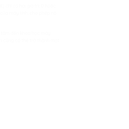
 chỉ có hai giá trị: 0 hoặc
ng của máy tính, cho phép nó
uan tâm đến khoa học máy
hân cũng có thể trở thành một