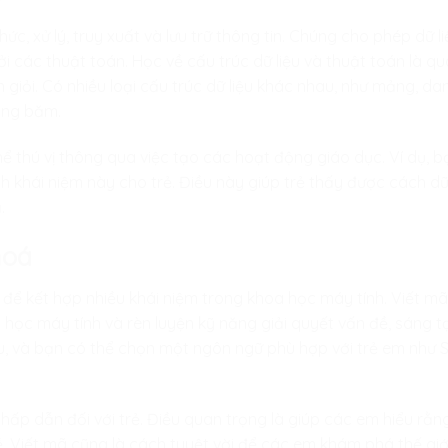
chức, xử lý, truy xuất và lưu trữ thông tin. Chúng cho phép dữ
i các thuật toán. Học về cấu trúc dữ liệu và thuật toán là 
n giỏi. Có nhiều loại cấu trúc dữ liệu khác nhau, như mảng, dan
ảng băm.
hể thú vị thông qua việc tạo các hoạt động giáo dục. Ví dụ, 
h khái niệm này cho trẻ. Điều này giúp trẻ thấy được cách dữ
.
hoá
để kết hợp nhiều khái niệm trong khoa học máy tính. Viết mã 
 học máy tính và rèn luyện kỹ năng giải quyết vấn đề, sáng t
 và bạn có thể chọn một ngôn ngữ phù hợp với trẻ em như S
 hấp dẫn đối với trẻ. Điều quan trọng là giúp các em hiểu rằn
ề. Viết mã cũng là cách tuyệt vời để các em khám phá thế gi