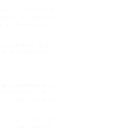
 liệu được tổ chức một cách
quan trọng cho những người
h sách liên kết, ngăn xếp,
bạn có thể sắp xếp đồ chơi
 liệu có thể được tổ chức và
giúp phát triển sự hiểu biết
ạo và kiên nhẫn. Có nhiều
cratch, Python, JavaScript
g viết mã là cách để thể hiện
ới của khoa học máy tính