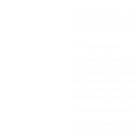
Vì mỗi nguyên tắc đều quan 
thứ tự bảng chữ cái. Tất cả
thậm chí có thể được củng 
1. Thuật toán
Thuật toán, một khái niệm c
rằng con của bạn không thể
thông qua việc sử dụng thuậ
dụng và trang web ra quyết 
định cách nhất định để thực
giải pháp với số bước cố đị
Có ba loại cấu trúc thuật to
Thuật toán trình tự tuyến
thể để tạo ra kết quả mo