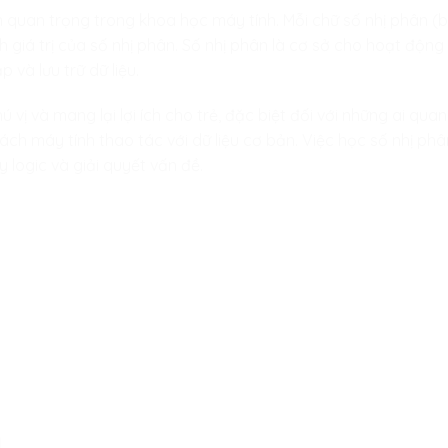
 quan trọng trong khoa học máy tính. Mỗi chữ số nhị phân (bit)
định giá trị của số nhị phân. Số nhị phân là cơ sở cho hoạt độ
 và lưu trữ dữ liệu.
ú vị và mang lại lợi ích cho trẻ, đặc biệt đối với những ai q
 cách máy tính thao tác với dữ liệu cơ bản. Việc học số nhị p
y logic và giải quyết vấn đề.
u