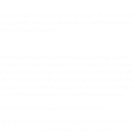
trọng và hoạt động cùng với những nguyên tắc khác nên chún
 các nguyên tắc khoa học máy tính đều có thể dễ dàng dạy ch
cố mà không cần máy tính!
ó thể khiến trẻ cảm thấy khá khó hiểu và phức tạp. Tuy nhiên
 nắm bắt được khái niệm này. Thực tế, chúng ta thực hiện n
t toán mà không hề biết. Thuật toán là nền tảng của lập trình
định. Tư duy thuật toán yêu cầu không chỉ tìm giải pháp cho
 hiện giải pháp đó. Một thuật toán nên có bốn yếu tố chính: 
nh và có khả năng xử lý các tình huống không lường trước.
án cơ bản: thuật toán tuyến tính, điều kiện và lặp.
 tính:
Thuật toán chuỗi tuyến tính là chuỗi các bước tu
ng muốn. Ví dụ: quy trình thanh toán khi mua sắm trự