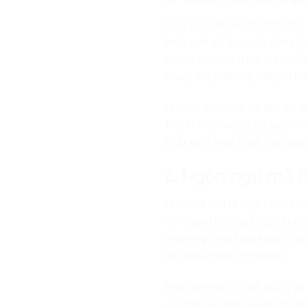
Cấu trúc dữ liệu là cách tổ 
hiệu quả và được sử dụng bở
muốn trở thành lập trình viê
hàng đợi, biểu đồ, cây và b
Học về cấu trúc dữ liệu có t
thành một mảng để giải thíc
truy xuất một cách hiệu quả
6. Ngôn ngữ mã 
Học viết mã là một cách tốt 
về nhiều khía cạnh của khoa
ngôn ngữ mã hóa khác nhau,
và nhiều ngôn ngữ khác.
Học viết mã có thể thú vị và
ý tưởng và giải quyết vấn đ