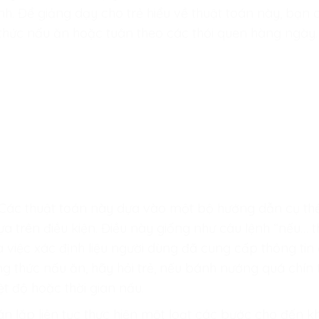
ính. Để giảng dạy cho trẻ hiểu về thuật toán này, bạn 
thức nấu ăn hoặc tuân theo các thói quen hàng ngày.
 Các thuật toán này dựa vào một bộ hướng dẫn cụ thể
 trên điều kiện. Điều này giống như câu lệnh “nếu… thì
là việc xác định liệu người dùng đã cung cấp thông t
ng thức nấu ăn, hãy hỏi trẻ, nếu bánh nướng quá chín 
ệt độ hoặc thời gian nấu.
oán lặp liên tục thực hiện một loạt các bước cho đến k