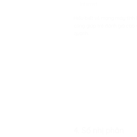
Internet.
Hiểu biết về mạng máy tính 
cũng giúp trẻ đánh giá cao v
quanh.
4. Số nhị phân