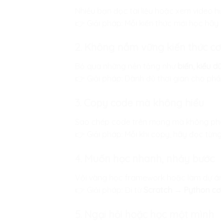
Nhiều bạn đọc tài liệu hoặc xem video h
👉 Giải pháp: Mỗi kiến thức mới học hãy
2. Không nắm vững kiến thức c
Bỏ qua những nền tảng như
biến, kiểu d
👉 Giải pháp: Dành đủ thời gian cho phầ
3. Copy code mà không hiểu
Sao chép code trên mạng mà không phân
👉 Giải pháp: Mỗi khi copy, hãy đọc từn
4. Muốn học nhanh, nhảy bước
Vội vàng học framework hoặc làm dự án 
👉 Giải pháp: Đi từ
Scratch → Python cơ
5. Ngại hỏi hoặc học một mình