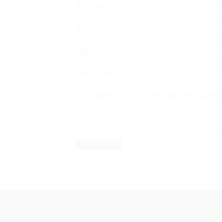
Bình luận
*
Tên
*
Email
*
Trang web
Lưu tên của tôi, email, và trang web t
The reCAPTCHA verification period has e