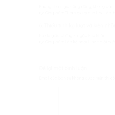
Không tham gia cộng đồng, không dám đặ
👉 Giải pháp: Tham gia group học tập, h
6. Thiếu tính kỷ luật và kiên nhẫ
Bỏ dở giữa chừng khi gặp khó khăn.
👉 Giải pháp: Lập kế hoạch học mỗi ngày 
Để lại một bình luận
Email của bạn sẽ không được hiển thị cô