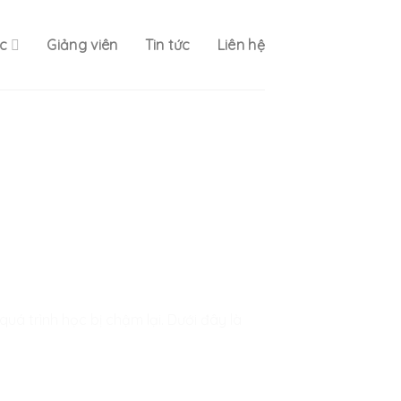
c
Giảng viên
Tin tức
Liên hệ
uá trình học bị chậm lại. Dưới đây là