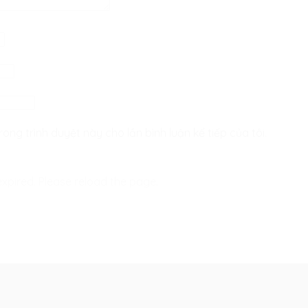
rong trình duyệt này cho lần bình luận kế tiếp của tôi.
xpired. Please reload the page.