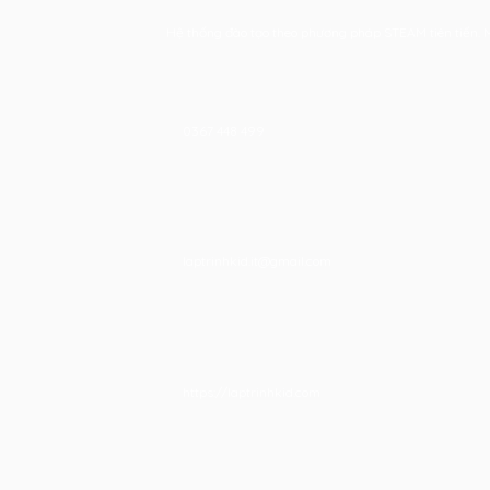
Hệ thống đào tạo theo phương pháp STEAM tiên tiến. Mọi
0367 448 499
laptrinhkid.it@gmail.com
https://laptrinhkid.com