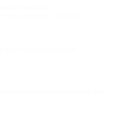
t câu hỏi khi gặp lỗi.
ỏi thầy cô hoặc bạn bè, đừng ngại sai.
n
30 phút – 1 giờ, kiên trì từng bước.
ng khai.
Các trường bắt buộc được đánh dấu
*