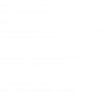
ướng dẫn nhưng ít viết code.
 thử viết ngay vài dòng code minh họa.
ơ bản
ữ liệu, vòng lặp, hàm
khiến sau này khó theo kịp các bài nâng 
n cơ bản, làm nhiều bài tập nhỏ.
 tích dẫn đến “chạy được nhưng không biết vì sao”.
g dòng, thử sửa và quan sát kết quả.
lớn khi chưa vững nền tảng.
 bản → OOP → thư viện chuẩn → dự án nhỏ
.