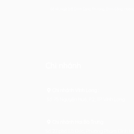
Số 48, Ngõ 215 Định Công Thượng, Định Công, Hoàn
Chi nhánh
Chi nhánh Vĩnh Long :
Số 75 Nguyễn Huệ, P.2, TP Vĩnh Long
Chi nhánh Hai Bà Trưng
:
Số 27 phố Lò Đúc, Phường Phạm Đình Hổ