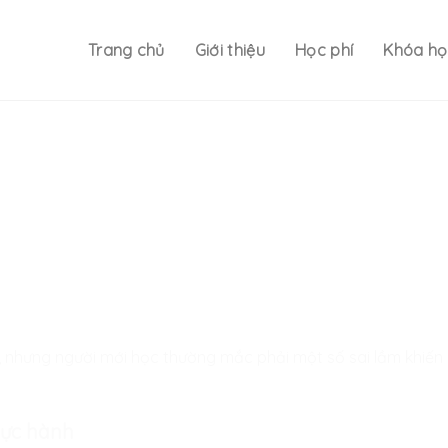
Trang chủ
Giới thiệu
Học phí
Khóa họ
n, nhưng người mới học thường mắc phải một số sai lầm khiến q
hực hành