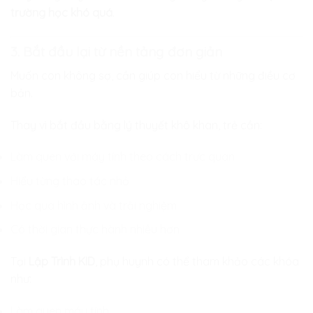
trường học khó quá
.
3. Bắt đầu lại từ nền tảng đơn giản
Muốn con không sợ, cần giúp con hiểu từ những điều cơ
bản.
Thay vì bắt đầu bằng lý thuyết khô khan, trẻ cần:
Làm quen với máy tính theo cách trực quan
Hiểu từng thao tác nhỏ
Học qua hình ảnh và trải nghiệm
Có thời gian thực hành nhiều hơn
Tại
Lập Trình KID
, phụ huynh có thể tham khảo các khóa
như:
Làm quen máy tính