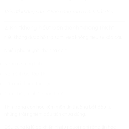
Vấn đề không nằm ở khả năng, mà ở cách bắt đầu.
2. Khi “không hiểu” biến thành “không thích”
Nếu không được hỗ trợ sớm, việc không hiểu sẽ kéo dài.
Nhiều phụ huynh nhận ra con:
Ngại mở máy tính
Né tránh bài tập Tin
Dần mất hứng thú học
Cảm thấy mình “không hợp”
Tình trạng
con học kém môn tin
thường bắt đầu từ
những trải nghiệm đầu tiên chưa đúng.
Đây cũng là lý do khiến nhiều người nghĩ rằng
tin học