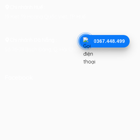
Chi nhánh Huế :
19 Kiệt 39 Hoàng Quốc Việt, TP. Huế
Chi nhánh Đà Nẵng :
0367.448.499
Số 76-78 Bạch Đằng, Q. Hải Châu, TP. Đà Nẵng
Facebook