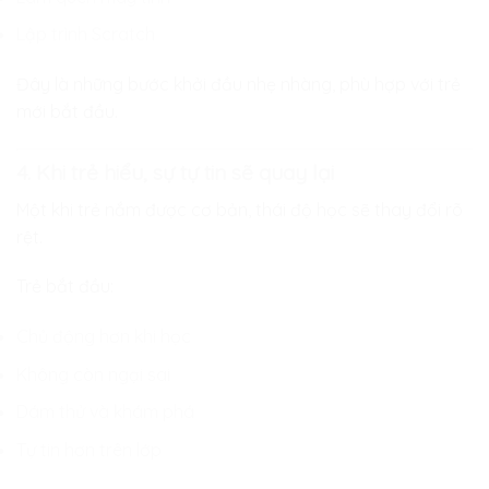
Lập trình Scratch
Đây là những bước khởi đầu nhẹ nhàng, phù hợp với trẻ
mới bắt đầu.
4. Khi trẻ hiểu, sự tự tin sẽ quay lại
Một khi trẻ nắm được cơ bản, thái độ học sẽ thay đổi rõ
rệt.
Trẻ bắt đầu:
Chủ động hơn khi học
Không còn ngại sai
Dám thử và khám phá
Tự tin hơn trên lớp