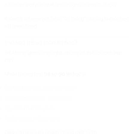
nỗi lo rất thật của nhiều phụ huynh có con 7–12 tuổi.
Không ít trẻ xem giờ Tin là “ác mộng”, dù đây là môn học
rất quan trọng.
1. Vì sao trẻ sợ môn tin học?
Trẻ không ghét công nghệ, nhưng có thể sợ cách tiếp
cận.
Nhiều trường hợp
trẻ sợ giờ tin học
vì:
Bài học khó hiểu, thiếu trực quan
Không theo kịp tốc độ trên lớp
Ngại hỏi khi không hiểu
Thiếu thời gian thực hành
Điều này khiến trẻ nhanh chóng mất tự tin.