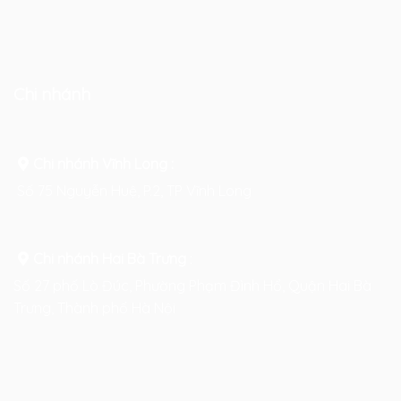
Chi nhánh
Chi nhánh Vĩnh Long :
Số 75 Nguyễn Huệ, P.2, TP Vĩnh Long
Chi nhánh Hai Bà Trưng
:
Số 27 phố Lò Đúc, Phường Phạm Đình Hổ, Quận Hai Bà
Trưng, Thành phố Hà Nội