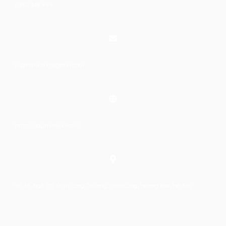
0367 448 499
laptrinhkid.it@gmail.com
https://laptrinhkid.com
Số 48, Ngõ 215 Định Công Thượng, Định Công, Hoàng Mai, Hà Nội