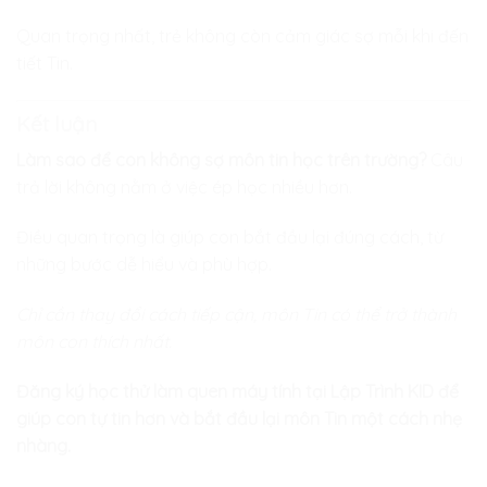
Quan trọng nhất, trẻ không còn cảm giác sợ mỗi khi đến
tiết Tin.
Kết luận
Làm sao để con không sợ môn tin học trên trường?
Câu
trả lời không nằm ở việc ép học nhiều hơn.
Điều quan trọng là giúp con bắt đầu lại đúng cách, từ
những bước dễ hiểu và phù hợp.
Chỉ cần thay đổi cách tiếp cận, môn Tin có thể trở thành
môn con thích nhất.
Đăng ký học thử làm quen máy tính tại Lập Trình KID để
giúp con tự tin hơn và bắt đầu lại môn Tin một cách nhẹ
nhàng.