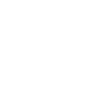
Đây là bước quan trọng để
giúp con yêu thích môn tin
.
Trẻ không cần giỏi ngay, chỉ cần hiểu và dám học tiếp.
5. Học đúng cách giúp cải thiện kết quả trên
trường
Khi nền tảng tốt hơn, kết quả học tập cũng thay đổi.
Phụ huynh thường thấy:
Con hiểu bài nhanh hơn
Làm bài tập dễ hơn
Tự tin khi tham gia giờ học
Điểm số dần cải thiện
Đây chính là cách bền vững để
cải thiện điểm tin học
mà
không gây áp lực.