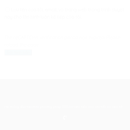
Lưu tên của tôi, email, và trang web trong trình duyệt
này cho lần bình luận kế tiếp của tôi.
The reCAPTCHA verification period has expired. Please
reload the page.
Hệ thống đào tạo theo phương pháp STEAM tiên tiến. Mọi chi tiết xin liên hệ: