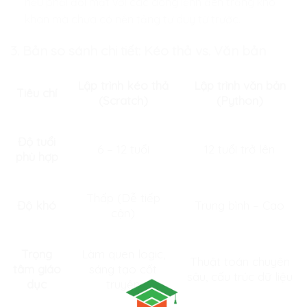
nếu phải đối mặt với các dòng lệnh đen trắng khô
khan mà chưa có nền tảng tư duy từ trước.
3. Bản so sánh chi tiết: Kéo thả vs. Văn bản
Lập trình kéo thả
Lập trình văn bản
Tiêu chí
(Scratch)
(Python)
Độ tuổi
6 – 12 tuổi
12 tuổi trở lên
phù hợp
Thấp (Dễ tiếp
Độ khó
Trung bình – Cao
cận)
Trọng
Làm quen logic,
Thuật toán chuyên
tâm giáo
sáng tạo cốt
sâu, cấu trúc dữ liệu
dục
truyện