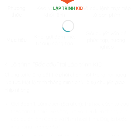
Phương
Kéo và thả các
Gõ câu lệnh trực tiếp
thức
khối lệnh
từ bàn phím
Giải quyết vấn đề
Khơi gợi đam mê,
Mục tiêu
phức tạp, hướng
tư duy sáng tạo
nghiệp
4. Lộ trình
“Bắc cầu”
tại
Lập trình KID
Chúng tôi không bắt trẻ phải chọn một trong hai ngay
lập tức. Một lộ trình thông minh phải là sự chuyển giao
nhịp nhàng:
Giai đoạn 1: Làm quen (Scratch):
Trẻ học cách tư duy
theo trình tự, hiểu về vòng lặp và điều kiện thông qua
các dự án làm Game và Phim hoạt hình. Đây là bước
xây dựng
“móng nhà”.