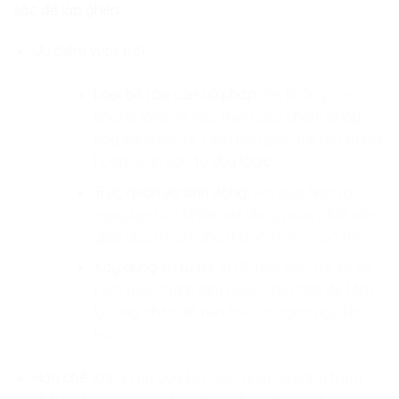
sắc để lắp ghép.
Ưu điểm vượt trội:
Loại bỏ rào cản cú pháp:
Trẻ không còn
phải lo lắng về việc thiếu dấu chấm phẩy
hay sai chính tả. Điều này giúp trẻ tập trung
hoàn toàn vào
tư duy logic
.
Trực quan và sinh động:
Kết quả hiện ra
ngay lập tức. Nhân vật nhảy múa, phát nhạc
giúp duy trì sự hứng thú và tò mò của trẻ.
Xây dựng sự tự tin:
Vì dễ tiếp cận, trẻ sẽ có
cảm giác “mình làm được”, tạo tiền đề tâm
lý vững chắc để tiến tới các ngôn ngữ khó
hơn.
Hạn chế:
Khi dự án quá lớn, việc quản lý hàng trăm