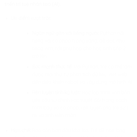
triển trí tuệ nhân tạo (AI).
Ưu điểm vượt trội:
Ngôn ngữ gần với tiếng người:
Python nổi
tiếng với cú pháp trong sáng, dễ đọc như
tiếng Anh, rất phù hợp cho học sinh cấp 2
trở lên.
Sức mạnh thực tế:
Với Python, trẻ có thể làm
được mọi thứ: từ phân tích dữ liệu, viết web
đến điều khiển robot và xây dựng mô hình AI.
Rèn luyện tính kỷ luật:
Học lập trình văn bản
yêu cầu sự chính xác tuyệt đối trong cách
trình bày và cú pháp, rèn luyện cho trẻ sự tỉ
mỉ và tính kiên nhẫn.
Hạn chế:
Rào cản ban đầu khá lớn. Trẻ dễ nản lòng