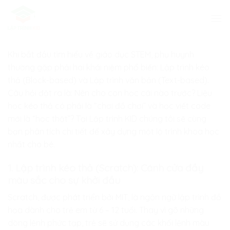
Skip
to
content
Khi bắt đầu tìm hiểu về giáo dục STEM, phụ huynh
thường gặp phải hai khái niệm phổ biến: Lập trình kéo
thả (Block-based) và Lập trình văn bản (Text-based).
Câu hỏi đặt ra là: Nên cho con học cái nào trước? Liệu
học kéo thả có phải là “chơi đồ chơi” và học viết code
mới là “học thật”? Tại
Lập trình KID
chúng tôi sẽ cùng
bạn phân tích chi tiết để xây dựng một lộ trình khoa học
nhất cho bé.
1. Lập trình kéo thả (Scratch): Cánh cửa đầy
màu sắc cho sự khởi đầu
Scratch, được phát triển bởi MIT, là ngôn ngữ lập trình đồ
họa dành cho trẻ em từ 6 – 12 tuổi. Thay vì gõ những
dòng lệnh phức tạp, trẻ sẽ sử dụng các khối lệnh màu