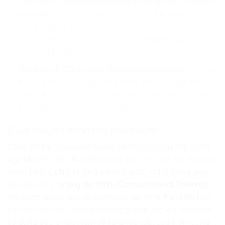
Giai đoạn 2: Chuyển đổi (Scratch nâng cao + Python
cơ bản):
Trẻ bắt đầu tiếp xúc với các khái niệm biến
số và hàm số phức tạp hơn trong môi trường trực
quan trước khi chạm tay vào bàn phím để gõ những
dòng code đầu tiên.
Giai đoạn 3: Chinh phục (Python chuyên sâu):
Lúc này,
trẻ đã có tư duy logic vững vàng, việc học Python chỉ
còn là học
“cú pháp”.
Trẻ sẽ tiến rất nhanh và có thể
tham gia các cuộc thi lập trình quốc tế.
5. Lời khuyên dành cho phụ huynh
Đừng ép trẻ
“chín sớm”
bằng cách học ngay các ngôn
ngữ khó nếu trẻ chưa sẵn sàng. Việc cho trẻ học Scratch
trước không phải là lãng phí thời gian, mà là đang giúp
trẻ xây dựng
tư duy lập trình (Computational Thinking)
–
thứ quan trọng hơn cả ngôn ngữ lập trình. Một kiến trúc
sư cần học cách thiết kế không gian trước khi học cách
sử dụng các phần mềm vẽ 3D phức tạp. Lập trình cũng