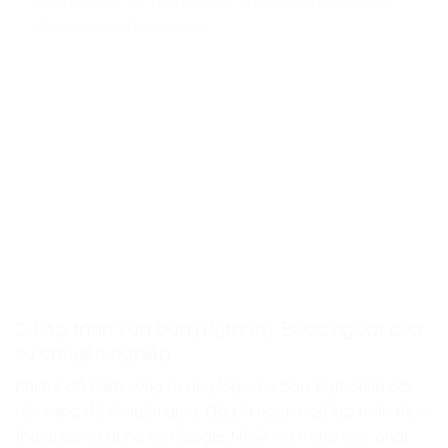
khối lệnh sẽ trở nên rối mắt và khó kiểm soát các
thuật toán chuyên sâu.
2. Lập trình văn bản (Python): Bước ngoặt của
sự chuyên nghiệp
Khi trẻ đã nắm vững tư duy logic cơ bản, Python là cái
tên vàng để chuyển giao. Đây là ngôn ngữ lập trình thực
thụ được sử dụng tại Google, NASA và trong việc phát