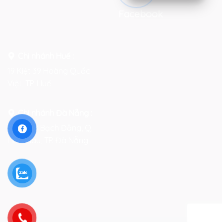
Facebook
Chi nhánh Huế :
19 Kiệt 39 Hoàng Quốc
Việt, TP. Huế
Chi nhánh Đà Nẵng :
Số 76-78 Bạch Đằng, Q.
Hải Châu, TP. Đà Nẵng