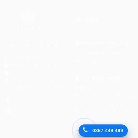
Chi nhánh
Hệ thống đào tạo theo
Chi nhánh Vĩnh Long :
phương pháp STEAM tiên tiến.
Mọi chi tiết xin liên hệ:
Số 75 Nguyễn Huệ, P.2, TP
0367 448 499
Vĩnh Long
laptrinhkid.it@gmail.com
https://laptrinhkid.com
Chi nhánh Hai Bà
Số 48, Ngõ 215 Định Công
Trưng
:
Thượng, Định Công, Hoàng
Mai, Hà Nội
Số 27 phố Lò Đúc, Phường
Phạm Đình Hổ, Quận Hai
Bà Trưng, Thành phố Hà
Nội
0367.448.499