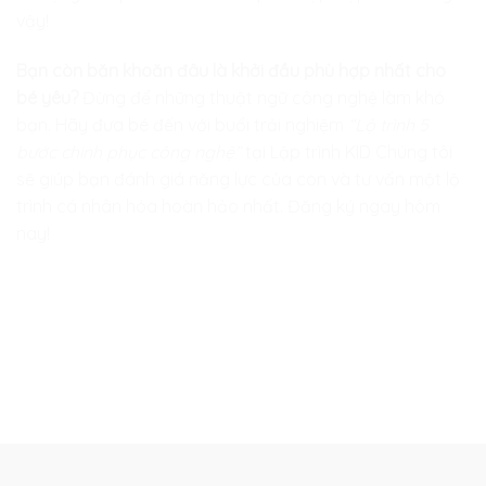
vậy!
Bạn còn băn khoăn đâu là khởi đầu phù hợp nhất cho
bé yêu?
Đừng để những thuật ngữ công nghệ làm khó
bạn. Hãy đưa bé đến với buổi trải nghiệm
“Lộ trình 5
bước chinh phục công nghệ”
tại
Lập trình KID
Chúng tôi
sẽ giúp bạn đánh giá năng lực của con và tư vấn một lộ
trình cá nhân hóa hoàn hảo nhất. Đăng ký ngay hôm
nay!