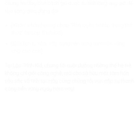
chúng tôi dạy con cách giữ được sự tĩnh lặng quý giá để
tỏa sáng giữa dòng đời.
[Khám phá phương pháp “Rèn luyện sự tập trung tỉnh
thức” tại Lập Trình Kid]
[Đặt lịch tư vấn: Xây dựng nền tảng tâm hồn vững
chãi cho con]
Tại Lập Trình Kid, chúng tôi nuôi dưỡng những thế hệ trẻ
không chỉ giỏi công nghệ, mà còn sở hữu một tâm hồn
sâu sắc và tĩnh tại. Hãy cùng chúng tôi vun đắp sự thành
công bền vững ngay hôm nay!