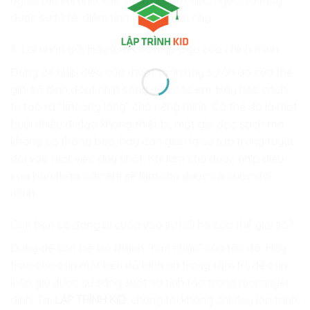
người mà khi nhìn vào cách họ làm việc, người ta thấy
được sự tử tế, điềm tĩnh và đáng tin cậy.
5. Lời nhắn gửi: Hãy làm chủ nhịp điệu của chính mình
Đừng để nhịp điệu của thuật toán hay sự ồn ào của thế
giới số định đoạt nhịp sống của các em. Hãy học cách
tự tạo ra “khoảng lặng” cho riêng mình. Có thể đó là một
buổi chiều đi dạo không thiết bị, một giờ đọc sách mà
không có thông báo, hay đơn giản là sự tập trung tuyệt
đối vào một việc duy nhất. Khi làm chủ được nhịp điệu
của bản thân, các em sẽ làm chủ được cả cuộc đời
mình.
Con bạn có đang bị cuốn vào sự hối hả của thế giới số?
Đừng để con trẻ trở thành “nạn nhân” của tốc độ. Hãy
trao cho con một bến đỗ bình an trong tâm trí, để con
luôn giữ được sự sáng suốt và tỉnh táo trong mọi quyết
định. Tại
LẬP TRÌNH KID
, chúng tôi không chỉ dạy lập trình,