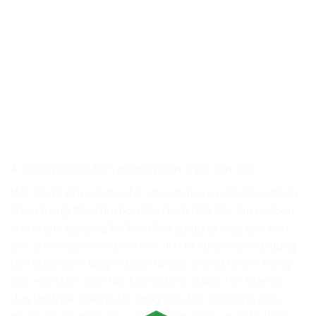
4. Công nghệ là tấm gương phản chiếu tâm hồn
Mỗi sản phẩm công nghệ các em tạo ra đều là sự phản
chiếu trạng thái tâm hồn. Nếu tâm hồn các em rối loạn,
sản phẩm sẽ cồng kềnh và khó sử dụng. Nếu tâm hồn
các em an yên, sản phẩm sẽ tinh tế, mạch lạc và mang
tính chữa lành. Đây là lý do tại sao chúng tôi coi trọng
việc rèn luyện tâm tính không kém gì việc rèn luyện tư
duy lập trình. Chúng tôi đang đào tạo ra những con