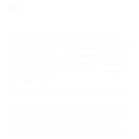
Skip
to
content
Trong một thế giới mà nhịp sống công nghệ tăng tốc
theo từng giây, nơi các ứng dụng cập nhật liên tục và dữ
liệu chảy tràn như thác lũ, chúng ta dễ dàng bị cuốn vào
tâm thế “phải đuổi kịp”. Tại
LẬP TRÌNH KID
, chúng tôi tin
rằng người chiến thắng thực sự không phải là người chạy
nhanh nhất, mà là người có thể giữ được sự
tĩnh lặng
trong chuyển động
.
1. Tại sao sự bận rộn không đồng nghĩa với năng suất?
Nhiều học viên và phụ huynh thường hiểu lầm rằng: làm
việc 10 tiếng, viết hàng nghìn dòng code hay học nhiều
ngôn ngữ lập trình cùng lúc chính là đỉnh cao của sự nỗ
lực. Nhưng thực tế, nếu không có sự tĩnh lặng, những
hoạt động đó chỉ là sự “nhiễu loạn”. Người kiến tạo tỉnh