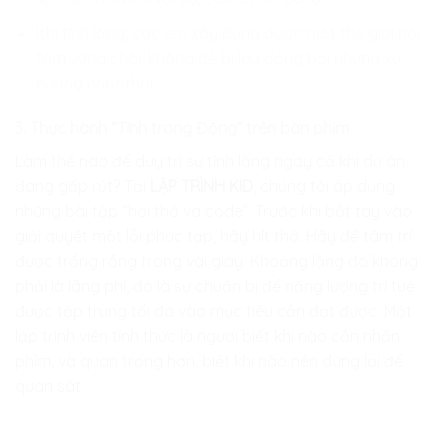
Khi tĩnh lặng, các em xây dựng được một thế giới nội
tâm vững chãi, không dễ bị lay động bởi những xu
hướng nhất thời.
3. Thực hành “Tĩnh trong Động” trên bàn phím
Làm thế nào để duy trì sự tĩnh lặng ngay cả khi dự án
đang gấp rút? Tại
LẬP TRÌNH KID
, chúng tôi áp dụng
những bài tập “hơi thở và code”. Trước khi bắt tay vào
giải quyết một lỗi phức tạp, hãy hít thở. Hãy để tâm trí
được trống rỗng trong vài giây. Khoảng lặng đó không
phải là lãng phí, đó là sự chuẩn bị để năng lượng trí tuệ
được tập trung tối đa vào mục tiêu cần đạt được. Một
lập trình viên tỉnh thức là người biết khi nào cần nhấn
phím, và quan trọng hơn, biết khi nào nên dừng lại để
quan sát.