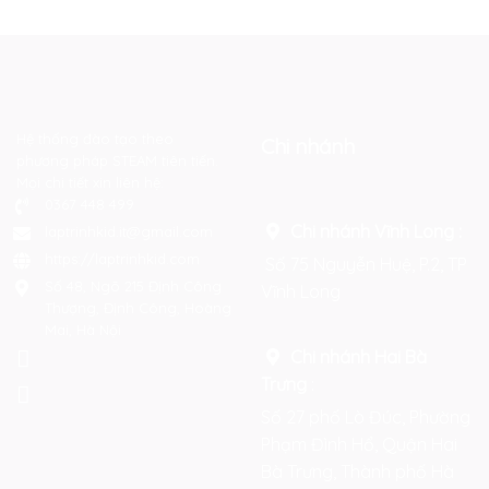
Hệ thống đào tạo theo
Chi nhánh
phương pháp STEAM tiên tiến.
Mọi chi tiết xin liên hệ:
0367 448 499
Chi nhánh Vĩnh Long :
laptrinhkid.it@gmail.com
https://laptrinhkid.com
Số 75 Nguyễn Huệ, P.2, TP
Số 48, Ngõ 215 Định Công
Vĩnh Long
Thượng, Định Công, Hoàng
Mai, Hà Nội
Chi nhánh Hai Bà
Trưng
:
Số 27 phố Lò Đúc, Phường
Phạm Đình Hổ, Quận Hai
Bà Trưng, Thành phố Hà