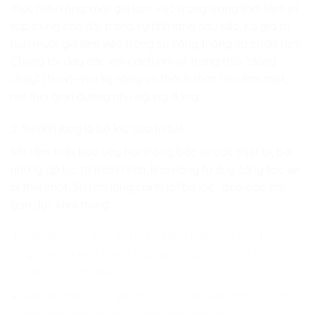
thức hiểu rằng: một giờ làm việc trong trạng thái tâm trí
tập trung cao độ, trong sự tĩnh lặng sâu sắc, có giá trị
hơn mười giờ làm việc trong sự căng thẳng và phân tâm.
Chúng tôi dạy các em cách tìm về trạng thái “dòng
chảy” (flow)—nơi kỹ năng và thách thức hòa làm một,
nơi thời gian dường như ngưng đọng.
2. Sự tĩnh lặng là bộ lọc của trí tuệ
Khi tâm trí bị bao vây bởi thông báo từ các thiết bị, bởi
những áp lực từ thành tích, khả năng tư duy sáng tạo sẽ
bị thui chột. Sự tĩnh lặng chính là “bộ lọc” giúp các em
gạn đục khơi trong.
Khi tĩnh lặng, các em nghe thấy tiếng nói của trực
giác—thứ luôn mách bảo giải pháp tốt nhất cho
những bài toán khó.
Khi tĩnh lặng, các em thấy rõ sự liên kết giữa các dữ
liệu, điều mà khi vội vã, các em sẽ bỏ lỡ.