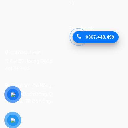
Nội
Facebook
0367.448.499
Chi nhánh Huế :
19 Kiệt 39 Hoàng Quốc
Việt, TP. Huế
Chi nhánh Đà Nẵng :
Số 76-78 Bạch Đằng, Q.
Hải Châu, TP. Đà Nẵng