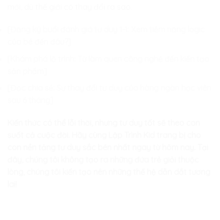
mới, dù thế giới có thay đổi ra sao.
[Đăng ký buổi đánh giá tư duy 1-1: Xem tiềm năng logic
của bé đến đâu?]
[Khám phá lộ trình: Từ làm quen công nghệ đến kiến tạo
sản phẩm]
[Đọc chia sẻ: Sự thay đổi tư duy của hàng ngàn học viên
sau 6 tháng]
Kiến thức có thể lỗi thời, nhưng tư duy tốt sẽ theo con
suốt cả cuộc đời. Hãy cùng Lập Trình Kid trang bị cho
con nền tảng tư duy sắc bén nhất ngay từ hôm nay. Tại
đây, chúng tôi không tạo ra những đứa trẻ giỏi thuộc
lòng, chúng tôi kiến tạo nên những thế hệ dẫn dắt tương
lai!