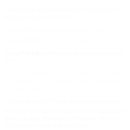
Tại lớp học lập trình của chúng tôi, con không chỉ học
ngôn ngữ code. Con học cách:
Tư duy Logic:
Sắp xếp các bước để đạt mục tiêu.
Tư duy Hệ thống:
Hiểu mối quan hệ giữa các thành phần.
Tư duy Phản biện:
Biết hoài nghi để tìm ra phương án tối
ưu hơn.
Khi có được “hệ điều hành tư duy” mạnh mẽ, bất cứ kiến
thức mới nào con nạp vào cũng sẽ được xử lý một cách
logic và sáng tạo.
2. Sự chuyển dịch: Từ “Trả bài” sang “Giải quyết vấn đề”
Trong giáo dục truyền thống, chúng ta thường dạy trẻ đi
tìm đáp án đúng. Nhưng trong thế giới thực, hiếm khi có
một vấn đề chỉ có một đáp án duy nhất.