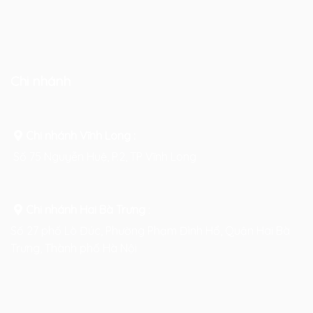
Chi nhánh
Chi nhánh Vĩnh Long :
Số 75 Nguyễn Huệ, P.2, TP Vĩnh Long
Chi nhánh Hai Bà Trưng
:
Số 27 phố Lò Đúc, Phường Phạm Đình Hổ, Quận Hai Bà
Trưng, Thành phố Hà Nội