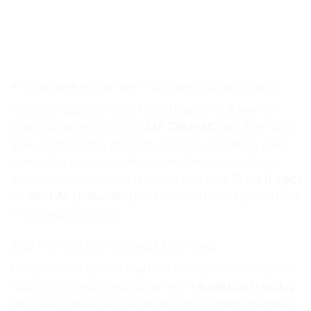
4. Công nghệ vị nhân sinh – Đích đến của mọi tư duy
Chúng tôi dạy con rằng: Tư duy logic phải đi kèm với
lòng trắc ẩn. Mỗi dự án tại
LẬP TRÌNH KID
đều được lồng
ghép ý nghĩa cộng đồng. Khi con học cách dùng công
nghệ để giúp đỡ người khác, con đang học cách trở
thành một con người tử tế. Sự kết hợp giữa
Trí tuệ (Logic)
và
Tâm hồn (Thấu cảm)
chính là điểm tựa vững chãi nhất
cho tương lai của con.
5. Lộ trình đầu tư cho tương lai bền vững
Đừng để con bạn chỉ chạy theo những kiến thức vụn vặt.
Hãy cùng chúng tôi xây dựng một
“Hệ điều hành tư duy”
vững chãi, nơi con luôn tự tin đón nhận những thử thách