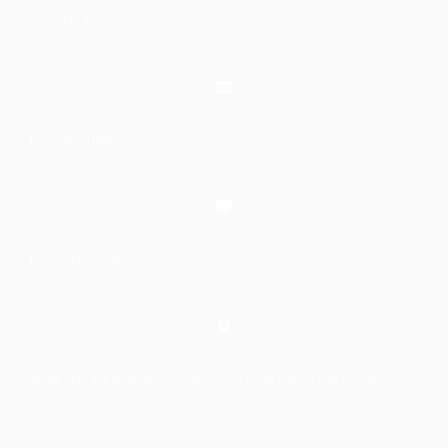
0367 448 499
laptrinhkid.it@gmail.com
https://laptrinhkid.com
Số 48, Ngõ 215 Định Công Thượng, Định Công, Hoàng Mai, Hà Nội