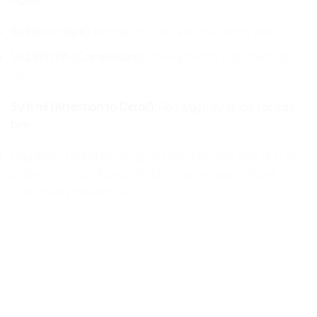
Sự kiên trì (Grit):
Không bỏ cuộc khi chưa xong việc.
Sự bình tĩnh (Composure):
Không hoảng loạn trước áp
lực.
Sự tỉ mỉ (Attention to Detail):
Rèn luyện sự quan sát sắc
bén.
Đây không chỉ là kỹ năng của một lập trình viên, đây là
phẩm chất của những nhà lãnh đạo và người thành
công trong mọi lĩnh vực.