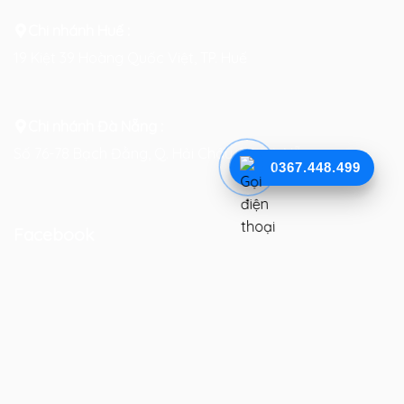
Chi nhánh Huế :
19 Kiệt 39 Hoàng Quốc Việt, TP. Huế
Chi nhánh Đà Nẵng :
Số 76-78 Bạch Đằng, Q. Hải Châu, TP. Đà Nẵng
0367.448.499
Facebook