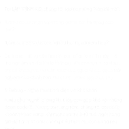
Tại
LẬP TRÌNH KID
, chúng tôi tạo ra những “vấn đề mở”:
“Làm sao để nhân vật trong game có thể nhảy cao
hơn?”
“Làm sao để website này thu hút người xem hơn?”
Để trả lời những câu hỏi đó, con phải tự mình mày mò,
thử nghiệm và đôi khi là thất bại. Khi con tự tìm ra đáp
án, đó không còn là kiến thức của người khác, đó là
trải
nghiệm của chính con
. Đó chính là học tập thực thụ.
3. Debug – Nghệ thuật đối diện với khó khăn
Nhiều phụ huynh lo lắng khi thấy con gặp khó với những
đoạn code lỗi. Nhưng tại trung tâm, chúng tôi coi đó là
khoảnh khắc vàng. Khi một đứa trẻ 8-10 tuổi ngồi hàng
giờ để tìm một dấu chấm phẩy bị thiếu, con đang rèn
luyện: