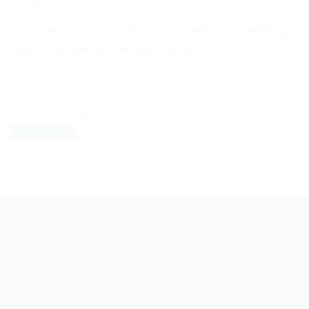
Lưu tên của tôi, email, và trang web trong trình duyệt
này cho lần bình luận kế tiếp của tôi.
The reCAPTCHA verification period has expired. Please
reload the page.
Hệ thống đào tạo theo phương pháp STEAM tiên tiến. Mọi chi tiết xin liên hệ: